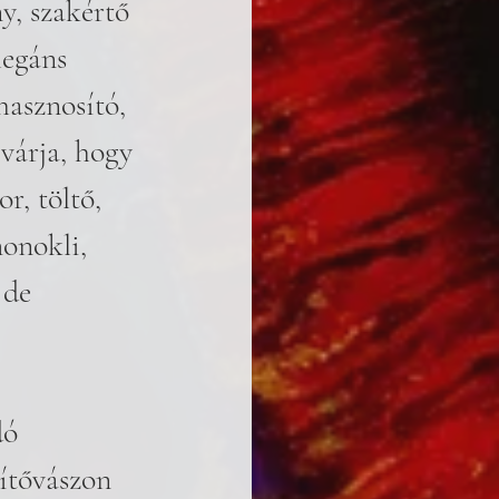
y, szakértő 
legáns 
hasznosító, 
várja, hogy 
r, töltő, 
onokli, 
 de 
dó 
títővászon 