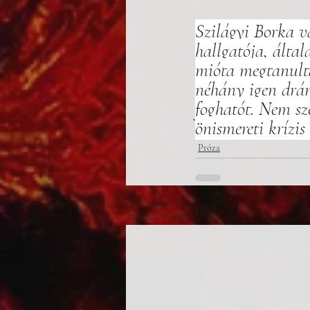
Szilágyi Borka v
hallgatója, által
mióta megtanulta
néhány igen drám
foghatót. Nem sz
önismereti krízi
Próza
Recent Posts