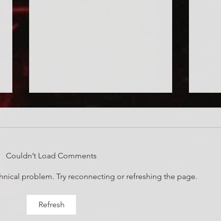
Couldn’t Load Comments
Citrom és cseresznye
echnical problem. Try reconnecting or refreshing the page.
Azért
Sár
Refresh