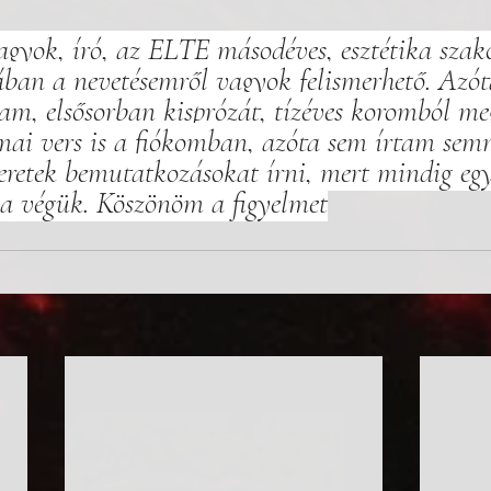
agyok, író, az ELTE másodéves, esztétika szak
ában a nevetésemről vagyok felismerhető. Azóta
m, elsősorban kisprózát, tízéves koromból m
ai vers is a fiókomban, azóta sem írtam sem
eretek bemutatkozásokat írni, mert mindig egy
s a végük. Köszönöm a figyelmet