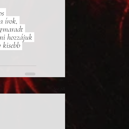
os 
 írok, 
egmaradt 
mi hozzájuk 
 kisebb 
See All