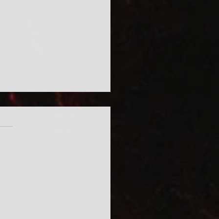
 ugye majd vigyáztok rá? /