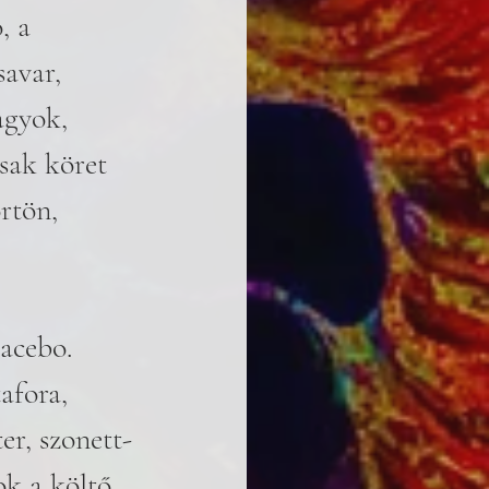
, a 
savar, 
agyok, 
sak köret 
rtön, 
acebo. 
afora, 
er, szonett-
ok a költő 