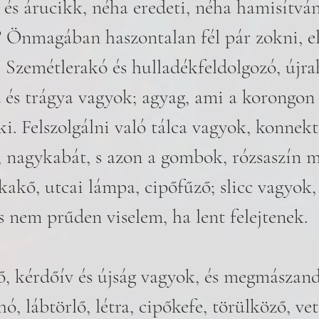
és árucikk, néha eredeti, néha hamisítván
? Önmagában haszontalan fél pár zokni, e
 Szemétlerakó és hulladékfeldolgozó, újra
és trágya vagyok; agyag, ami a korongon 
i. Felszolgálni való tálca vagyok, konnekto
, nagykabát, s azon a gombok, rózsaszín m
kakő, utcai lámpa, cipőfűző; slicc vagyok,
 nem prűden viselem, ha lent felejtenek. 
tő, kérdőív és újság vagyok, és megmászan
ó, lábtörlő, létra, cipőkefe, törülköző, ve