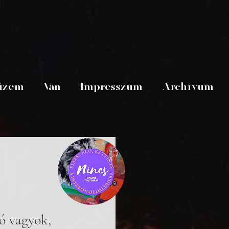
üzem
Van
Impresszum
Archívum
ó vagyok, 