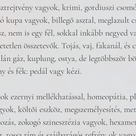
esztrejtvény vagyok, krimi, gordiuszi csomó
ró kupa vagyok, billegő asztal, meglazult c
sz, nem is egy fél, sokkal inkább negyed v
etlen összetevők. Tojás, vaj, fakanál, és c
lán gáz, kuplung, ostya, de legtöbbször bö
 és fék: pedál vagy kézi. 
ok ezernyi mellékhatással, homeopátia, pl
yok, költői eszköz, megszemélyesítés, met
mozás, zokogó szinesztézia vagyok, hexamet
, rossz rím és szájbarágós refrén; ok vagy