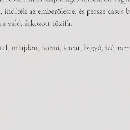
 indíték az emberölésre, és persze casus be
a való, átkozott tűzifa.
tel, tulajdon, holmi, kacat, bigyó, izé, ne