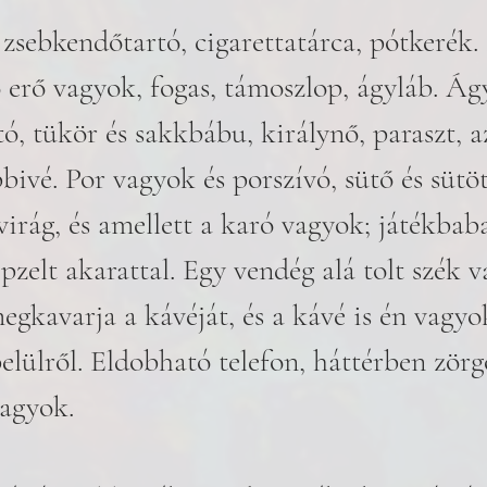
zsebkendőtartó, cigarettatárca, pótkerék.
 erő vagyok, fogas, támoszlop, ágyláb. Ág
ó, tükör és sakkbábu, királynő, paraszt, a
bivé. Por vagyok és porszívó, sütő és sütöt
virág, és amellett a karó vagyok; játékbab
zelt akarattal. Egy vendég alá tolt szék v
egkavarja a kávéját, és a kávé is én vagyo
elülről. Eldobható telefon, háttérben zörg
vagyok.