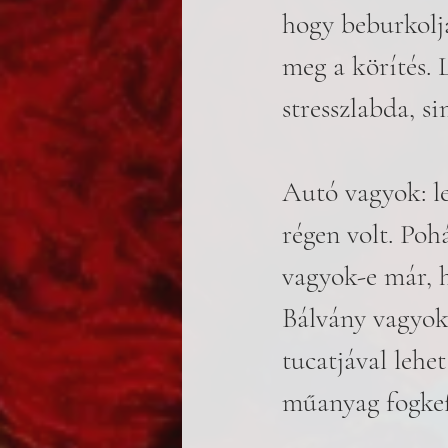
hogy beburkolja
meg a körítés.
stresszlabda, s
Autó vagyok: le
régen volt. Poh
vagyok-e már, h
Bálvány vagyok,
tucatjával lehe
műanyag fogkef