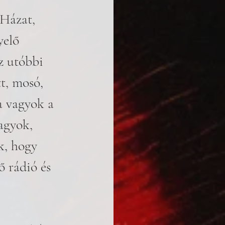
 Házat, 
yelő 
z utóbbi 
t, mosó, 
a vagyok a 
agyok, 
k, hogy 
ő rádió és 