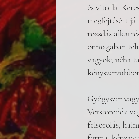
és vitorla. Ker
megfejtésért já
rozsdás alkatré
önmagában tehet
vagyok; néha ta
kényszerzubbony
Gyógyszer vagy
Verstöredék vag
felsorolás, hal
forma, képzavar