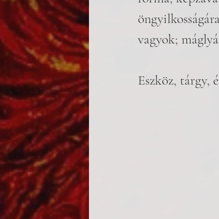
öngyilkosságára,
vagyok; máglyár
Eszköz, tárgy, é