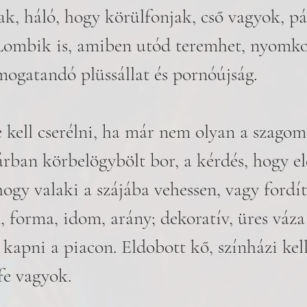
k, háló, hogy körülfonjak, cső vagyok, pá
 Lombik is, amiben utód teremhet, nyomko
imogatandó plüssállat és pornóújság.
 kell cserélni, ha már nem olyan a szagom
árban körbelögybölt bor, a kérdés, hogy el
ogy valaki a szájába vehessen, vagy fordít
 forma, idom, arány; dekoratív, üres váza
t kapni a piacon. Eldobott kő, színházi kell
e vagyok.