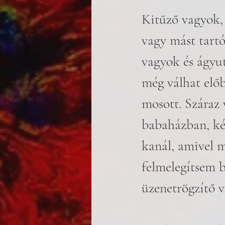
Kitűző vagyok, 
vagy mást tartó
vagyok és ágyut
még válhat előb
mosott. Száraz 
babaházban, kép
kanál, amivel m
felmelegítsem b
üzenetrögzítő 