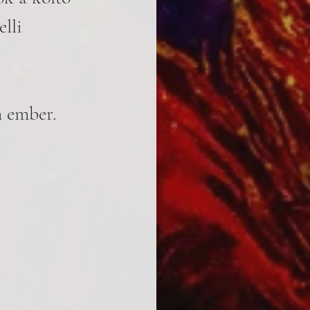
lli 
m ember.