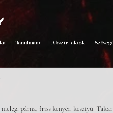
s
ika
Tanulmány
Absztr/aktok
Szöveg
m
meleg, párna, friss kenyér, kesztyű. Takar