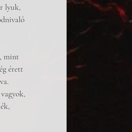
r lyuk, 
dnivaló 
, mint 
ég érett 
va. 
 vagyok, 
ék, 