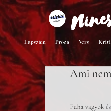
Ninc
Lapszám
Próza
Vers
Krit
Ami ne
Puha vagyok és 