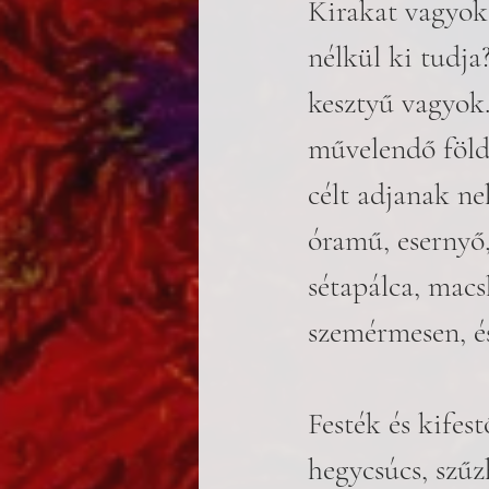
Kirakat vagyok 
nélkül ki tudja
kesztyű vagyok.
művelendő föld 
célt adjanak nek
óramű, esernyő
sétapálca, macs
szemérmesen, és
Festék és kifes
hegycsúcs, szűzh