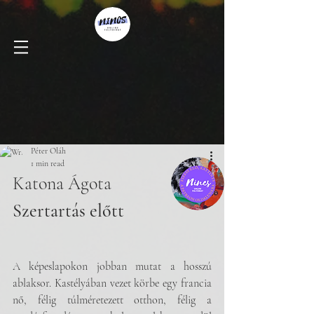
Péter Oláh
1 min read
Katona Ágota
Szertartás előtt
A képeslapokon jobban mutat a hosszú 
ablaksor. Kastélyában vezet körbe egy francia 
nő, félig túlméretezett otthon, félig a 