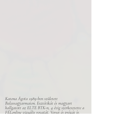
Katona Ágota 1989-ben született 
Balassagyarmaton. Esztétikát és magyart 
hallgatott az ELTE BTK-n, 4 évig szerkesztette a 
FÉLonline vizuális rovatát. Verset és prózát ír, 
első kötete megjelenés előtt áll a FISZ-nél.
Vers