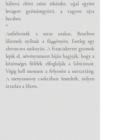
háború előtti ezüst étkészlet, ujjal együtt 
levágott gyémántgyűrű, a vagyon újra 
becsben. 
*
Aszfaltozzák a saras utakat, Bourbon 
liliomok nyílnak a függönyön. Esetleg egy 
abroncsos szoknyán. A franciakertet gyomok 
lepik el, növényismeret híján hagyják, hogy a 
közönséges fűfélék elfoglalják a labirintust. 
Végig kell mennem a folyosón a szertartásig. 
A menyasszony csokrában: leszedték, milyen 
ártatlan a liliom.