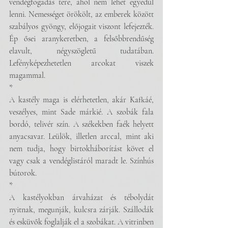
vendégfogadás tere, ahol nem lehet egyedül 
lenni. Nemességet örökölt, az emberek között 
szabályos gyöngy, előjogait viszont lefejezték. 
Ép ősei aranykeretben, a felsőbbrendűség 
elavult, négyszögletű tudatában. 
Lefényképezhetetlen arcokat viszek 
magammal.
*
A kastély maga is elérhetetlen, akár Kafkáé, 
veszélyes, mint Sade márkié. A szobák fala 
bordó, telivér szín. A székekben faék helyett 
anyacsavar. Leülök, illetlen arccal, mint aki 
nem tudja, hogy birtokháborítást követ el 
vagy csak a vendéglistáról maradt le. Színhús 
bútorok.
*
A kastélyokban árvaházat és tébolydát 
nyitnak, megunják, kulcsra zárják. Szállodák 
és esküvők foglalják el a szobákat. A vitrinben 