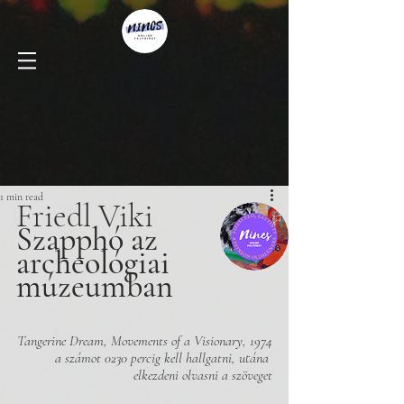
1 min read
Friedl Viki
Szapphó az 
archeológiai 
múzeumban
Tangerine Dream, Movements of a Visionary, 1974
a számot 0230 percig kell hallgatni, utána 
elkezdeni olvasni a szöveget