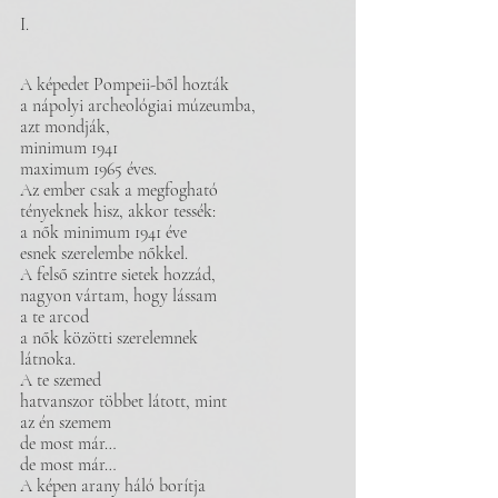
I.
A képedet Pompeii-ből hozták
a nápolyi archeológiai múzeumba,
azt mondják,
minimum 1941
maximum 1965 éves.
Az ember csak a megfogható
tényeknek hisz, akkor tessék:
a nők minimum 1941 éve
esnek szerelembe nőkkel.
A felső szintre sietek hozzád,
nagyon vártam, hogy lássam
a te arcod
a nők közötti szerelemnek
látnoka.
A te szemed
hatvanszor többet látott, mint
az én szemem
de most már…
de most már…
A képen arany háló borítja