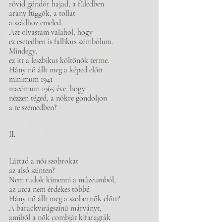
rövid göndör hajad, a füledben
arany függők, a tollat
a szádhoz emeled.
Azt olvastam valahol, hogy
ez esetedben is fallikus szimbólum.
Mindegy,
ez itt a leszbikus költőnők terme.
Hány nő állt meg a képed előtt
minimum 1941
maximum 1965 éve, hogy
nézzen téged, a nőkre gondoljon
a te szemedben?
II.
Láttad a női szobrokat
az alsó szinten?
Nem tudok kimenni a múzeumból,
az utca nem érdekes többé.
Hány nő állt meg a szobornők előtt?
A barackvirágszínű márványt,
amiből a nők combját kifaragták