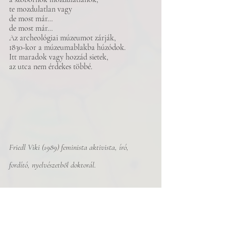
te mozdulatlan vagy
de most már…
de most már…
Az archeológiai múzeumot zárják,
1830-kor a múzeumablakba húzódok.
Itt maradok vagy hozzád sietek,
az utca nem érdekes többé.
Friedl Viki (1989) feminista aktivista, író, 
fordító, nyelvészetből doktorál.
Vers