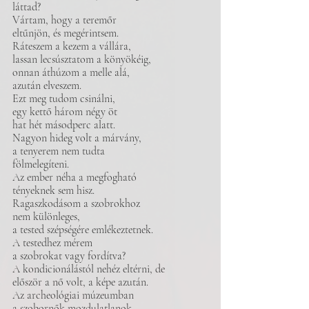
láttad?
Vártam, hogy a teremőr
eltűnjön, és megérintsem.
Ráteszem a kezem a vállára,
lassan lecsúsztatom a könyökéig,
onnan áthúzom a melle alá,
azután elveszem.
Ezt meg tudom csinálni,
egy kettő három négy öt
hat hét másodperc alatt.
Nagyon hideg volt a márvány,
a tenyerem nem tudta
fölmelegíteni.
Az ember néha a megfogható
tényeknek sem hisz.
Ragaszkodásom a szobrokhoz
nem különleges,
a tested szépségére emlékeztetnek.
A testedhez mérem
a szobrokat vagy fordítva?
A kondicionálástól nehéz eltérni, de
először a nő volt, a képe azután.
Az archeológiai múzeumban
a szobornők mozdulatlanok,