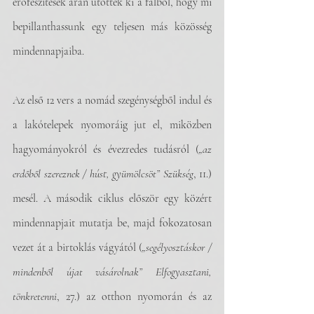
erőfeszítések árán ütöttek ki a falból, hogy mi 
bepillanthassunk egy teljesen más közösség 
mindennapjaiba. 
Az első 12 vers a nomád szegénységből indul és 
a lakótelepek nyomoráig jut el, miközben 
hagyományokról és évezredes tudásról (
„az 
erdőből szereznek / húst, gyümölcsöt” Szükség
, 11.) 
mesél. A második ciklus először egy közért 
mindennapjait mutatja be, majd fokozatosan 
vezet át a birtoklás vágyától (
„segélyosztáskor / 
mindenből újat vásárolnak” Elfogyasztani, 
tönkretenni
, 27.) az otthon nyomorán és az 