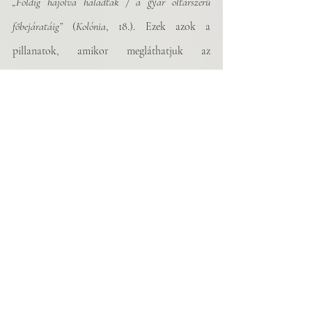
„Földig hajolva haladtak / a gyár oltárszerű 
főbejáratáig”
 (
Kolónia
, 18.). Ezek azok a 
pillanatok, amikor megláthatjuk az 
embereket az embercsoport mögött, a 
fájdalmat, a félelmet, az éhséget, a hegeket, az 
erőszakot, a nem kívánt terhességeket, a 
honvágyat, amely a házból a döngölt padlójú 
sufniba húz. Nehéz megszólalni tőle.