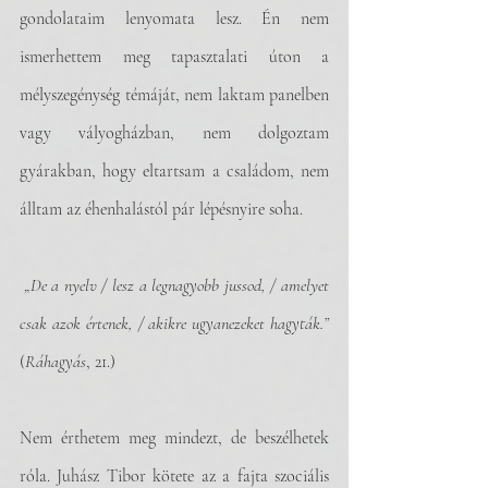
gondolataim lenyomata lesz. Én nem 
ismerhettem meg tapasztalati úton a 
mélyszegénység témáját, nem laktam panelben 
vagy vályogházban, nem dolgoztam 
gyárakban, hogy eltartsam a családom, nem 
álltam az éhenhalástól pár lépésnyire soha.
„De a nyelv / lesz a legnagyobb jussod, / amelyet 
csak azok értenek, / akikre ugyanezeket hagyták.”
(
Ráhagyás
, 21.) 
Nem érthetem meg mindezt, de beszélhetek 
róla. Juhász Tibor kötete az a fajta szociális 