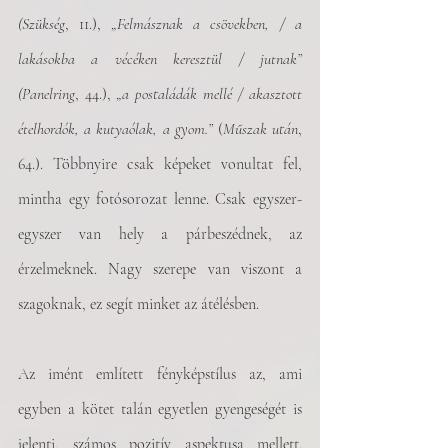
(Szükség
, 11.), 
„Felmásznak a csövekben, / a 
lakásokba a vécéken keresztül / jutnak” 
(Panelring
, 44.), 
„a postaládák mellé / akasztott 
ételhordók, a kutyaólak, a gyom.”
 (
Műszak után
, 
64.). Többnyire csak képeket vonultat fel, 
mintha egy fotósorozat lenne. Csak egyszer-
egyszer van hely a párbeszédnek, az 
érzelmeknek. Nagy szerepe van viszont a 
szagoknak, ez segít minket az átélésben. 
Az imént említett fényképstílus az, ami 
egyben a kötet talán egyetlen gyengeségét is 
jelenti, számos pozitív aspektusa mellett. 