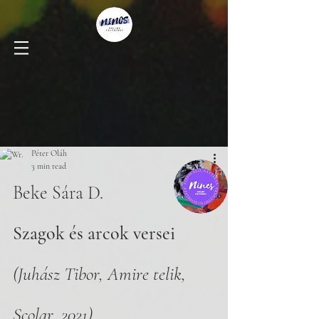
Péter Oláh
3 min read
Beke Sára D. 
Szagok és arcok versei
(Juhász Tibor, Amire telik, 
Scolar, 2021)