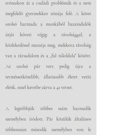
erőszakon át a családi problémák és a nem 
megfelelő gyermekkor témája felé. A kötet 
utolsó harmada a munkából hazaindulók 
útját követi végig: a távolsággal, a 
közlekedéssel mutatja meg, mekkora távolság 
van a társadalom és a „fal túloldala” között. 
Az utolsó pár vers pedig újra a 
természetközelibb, állatiasabb életet vetíti 
elénk, ezzel keretbe zárva a 41 verset. 
A legtöbbjük többes szám harmadik 
személyben íródott. Pár közülük általános 
többesszám második személyben von le 