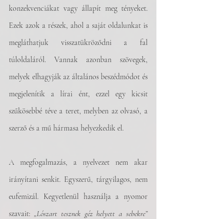
konzekvenciákat vagy állapít meg tényeket. 
Ezek azok a részek, ahol a saját oldalunkat is 
megláthatjuk visszatükröződni a fal 
túloldaláról. Vannak azonban szövegek, 
melyek elhagyják az általános beszédmódot és 
megjelenítik a lírai ént, ezzel egy kicsit 
szűkösebbé téve a teret, melyben az olvasó, a 
szerző és a mű hármasa helyezkedik el. 
A megfogalmazás, a nyelvezet nem akar 
irányítani senkit. Egyszerű, tárgyilagos, nem 
eufemizál. Kegyetlenül használja a nyomor 
szavait: 
„Lószart tesznek géz helyett a sebekre” 