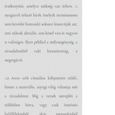
érzékenyítés, amelyre szükség van itthon. A 
nyugatról érkező hírek (melyek természetesen 
nem kevésbé fontosak) sokszor kiszorítják azt, 
ami nálunk aktuális, ami közel van és nagyon 
is valóságos. Ilyen például a mélyszegénység, a 
társadalomból való kitaszítottság, a 
szegregáció. 
Az 
Amire telik
 címadása kifejezetten találó, 
hiszen a materiális, anyagi világ választja szét 
a társadalmat. Míg a versek szereplői a 
túlélésben bízva, vagy csak ösztönös 
halálfélelemből, akár megszokásból 