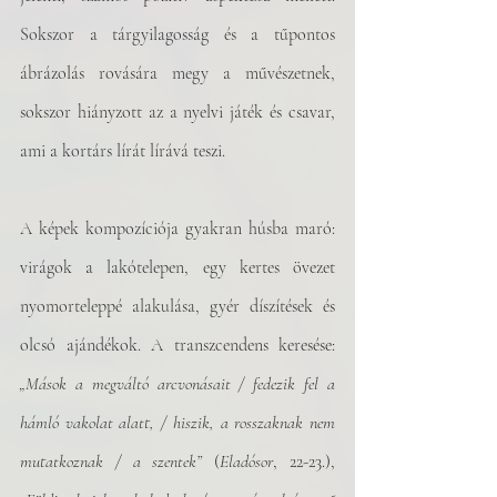
Sokszor a tárgyilagosság és a tűpontos 
ábrázolás rovására megy a művészetnek, 
sokszor hiányzott az a nyelvi játék és csavar, 
ami a kortárs lírát lírává teszi. 
A képek kompozíciója gyakran húsba maró: 
virágok a lakótelepen, egy kertes övezet 
nyomorteleppé alakulása, gyér díszítések és 
olcsó ajándékok. A transzcendens keresése: 
„Mások a megváltó arcvonásait / fedezik fel a 
hámló vakolat alatt, / hiszik, a rosszaknak nem 
mutatkoznak / a szentek”
 (
Eladósor
, 22-23.), 