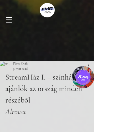
Péter Oláh
9 min read
StreamHáz I. – színházi 
ajánlók az ország minden 
részéből
Alrovat