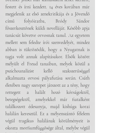
festett és írni kezdett. 14 éves korában már 
megjelenik az első zenekritikája és a Jövendő 
című folyóiratba, Bródy Sándor 
főszerkesztőnek küldi novelláját. Később apja 
tanácsát követve orvosnak tanul. Az egyetem 
mellett sem feledte írói szenvedélyét, mindez 
abban is tükröződik, hogy a Nyugatnak is 
tagja volt annak alapításakor. Elsők között 
mélyült el Freud tanaiban, melyek közül a 
pszichoanalízist kellő szakszerűséggel 
alkalmazta orvosi pályafutása során. Csáth 
életében nagy szerepet játszott az a tény, hogy 
rettegett a halált hozó kórságoktól, 
betegségektől, amelyekkel már fiatalként 
találkozott édesanyja, majd kishúga korai 
halálán keresztül. Ez a mélyenszántó félelem 
végül tragikus halálának körülményeit is 
okozta morfiumfüggősége által, melybe végül 