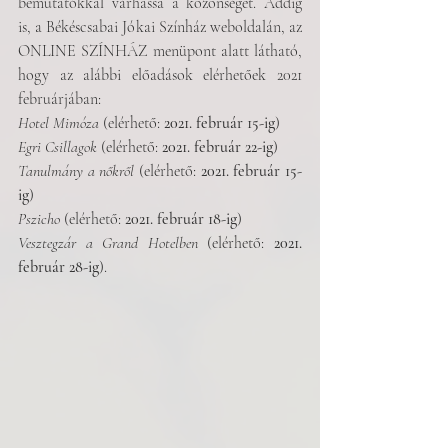
bemutatókkal várhassa a közönséget. Addig 
is, a Békéscsabai Jókai Színház weboldalán, az 
ONLINE SZÍNHÁZ menüpont alatt látható, 
hogy az alábbi előadások elérhetőek 2021 
februárjában:
Hotel Mimóza
 (elérhető: 
2021. február 15-ig
)
Egri Csillagok
 (elérhető: 
2021. február 22-ig
)
Tanulmány a nőkről
 (elérhető: 
2021. február 15-
ig
)
Pszicho
 (elérhető: 
2021. február 18-ig
)
Vesztegzár a Grand Hotelben
 (elérhető: 
2021. 
február 28-ig
).