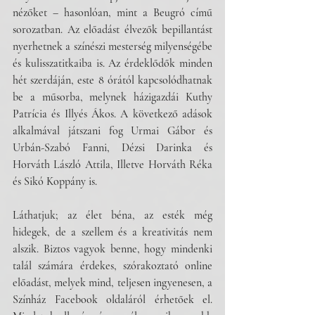
nézőket – hasonlóan, mint a Beugró című 
sorozatban. Az előadást élvezők bepillantást 
nyerhetnek a színészi mesterség milyenségébe 
és kulisszatitkaiba is. Az érdeklődők minden 
hét szerdáján, este 8 órától kapcsolódhatnak 
be a műsorba, melynek házigazdái Kuthy 
Patrícia és Illyés Ákos. A következő adások 
alkalmával játszani fog Urmai Gábor és 
Urbán-Szabó Fanni, Dézsi Darinka és 
Horváth László Attila, Illetve Horváth Réka 
és Sikó Koppány is.
Láthatjuk; az élet béna, az esték még 
hidegek, de a szellem és a kreativitás nem 
alszik. Biztos vagyok benne, hogy mindenki 
talál számára érdekes, szórakoztató online 
előadást, melyek mind, teljesen ingyenesen, a 
Színház Facebook oldaláról érhetőek el. 