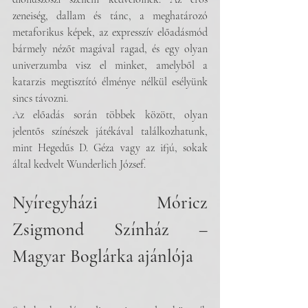
zeneiség, dallam és tánc, a meghatározó 
metaforikus képek, az expresszív előadásmód 
bármely nézőt magával ragad, és egy olyan 
univerzumba visz el minket, amelyből a 
katarzis megtisztító élménye nélkül esélyünk 
sincs távozni.
Az előadás során többek között, olyan 
jelentős színészek játékával találkozhatunk, 
mint Hegedűs D. Géza vagy az ifjú, sokak 
által kedvelt Wunderlich József.
Nyíregyházi Móricz 
Zsigmond Színház – 
Magyar Boglárka ajánlója