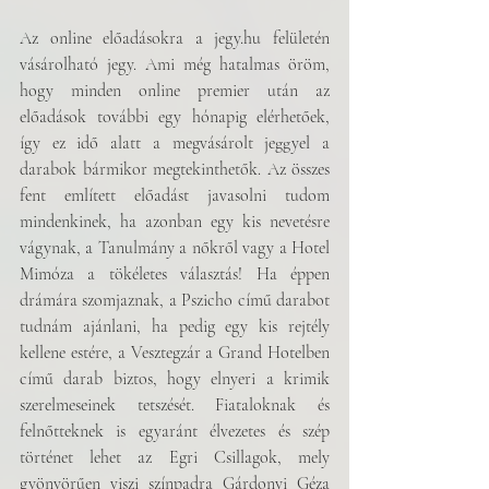
Az online előadásokra a jegy.hu felületén 
vásárolható jegy. Ami még hatalmas öröm, 
hogy minden online premier után az 
előadások további egy hónapig elérhetőek, 
így ez idő alatt a megvásárolt jeggyel a 
darabok bármikor megtekinthetők. Az összes 
fent említett előadást javasolni tudom 
mindenkinek, ha azonban egy kis nevetésre 
vágynak, a Tanulmány a nőkről vagy a Hotel 
Mimóza a tökéletes választás! Ha éppen 
drámára szomjaznak, a Pszicho című darabot 
tudnám ajánlani, ha pedig egy kis rejtély 
kellene estére, a Vesztegzár a Grand Hotelben 
című darab biztos, hogy elnyeri a krimik 
szerelmeseinek tetszését. Fiataloknak és 
felnőtteknek is egyaránt élvezetes és szép 
történet lehet az Egri Csillagok, mely 
gyönyörűen viszi színpadra Gárdonyi Géza 