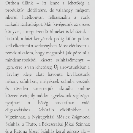
Otthon ülünk – itt lenne a lehetőség a 
produktív időtöltésre, de valahogy mégsem 
sikerül hatékonyan felhasználni a ránk 
szakadt szabadságot. Már kivégeztük az összes 
könyvet, a megnézendő filmeket is kihúztuk a 
listáról, a házi kenyérnek pedig külön polcot 
kell elkeríteni a szekrényben. Most elérkezett a 
remek alkalom, hogy megpróbáljuk pótolni a 
mindennapokból kiesett színházélményt – 
igen, erre is van lehetőség. Új alrovatunkban a 
járvány ideje alatt havonta kiválasztunk 
néhány színházat, melyeknek számba vesszük 
és röviden ismertetjük aktuális online 
közvetítéseit; ily módon igyekszünk segítséget 
nyújtani a bőség zavarában való 
eligazodáshoz. Debütáló cikkünkben a 
Vígszínház, a Nyíregyházi Móricz Zsigmond 
Színház, a Trafó, a Békéscsabai Jókai Színház 
és a Katona József Színház kerül górcső alá – 