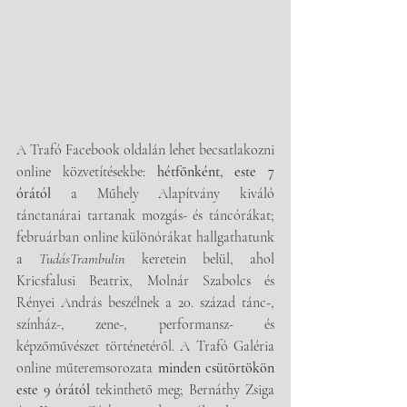
A Trafó Facebook oldalán lehet becsatlakozni 
online közvetítésekbe: 
hétfőnként, este 7 
órától
 a Műhely Alapítvány kiváló 
tánctanárai tartanak mozgás- és táncórákat; 
februárban online különórákat hallgathatunk 
a 
TudásTrambulin
 keretein belül, ahol 
Kricsfalusi Beatrix, Molnár Szabolcs és 
Rényei András beszélnek a 20. század tánc-, 
színház-, zene-, performansz- és 
képzőművészet történetéről. A Trafó Galéria 
online műteremsorozata 
minden csütörtökön 
este 9 órától
 tekinthető meg; Bernáthy Zsiga 