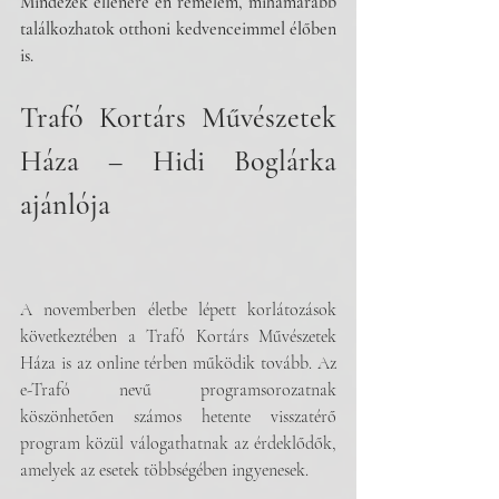
Mindezek ellenére én remélem, mihamarabb 
találkozhatok otthoni kedvenceimmel élőben 
is.
Trafó Kortárs Művészetek 
Háza – Hidi Boglárka 
ajánlója
A novemberben életbe lépett korlátozások 
következtében a Trafó Kortárs Művészetek 
Háza is az online térben működik tovább. Az 
e-Trafó nevű programsorozatnak 
köszönhetően számos hetente visszatérő 
program közül válogathatnak az érdeklődők, 
amelyek az esetek többségében ingyenesek. 