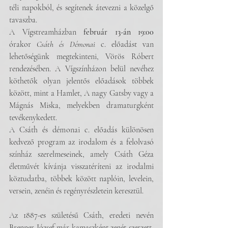
téli napokból, és segítenek átevezni a közelgő 
tavaszba. 
A Vígstreamházban 
február 13-án 19:00
órakor 
Csáth és Démonai
 c. előadást van 
lehetőségünk megtekinteni, Vörös Róbert 
rendezésében. A Vígszínházon belül nevéhez 
köthetők olyan jelentős előadások többek 
között, mint a Hamlet, A nagy Gatsby vagy a 
Mágnás Miska, melyekben dramaturgként 
tevékenykedett.
A Csáth és démonai c. előadás különösen 
kedvező program az irodalom és a felolvasó 
színház szerelmeseinek, amely Csáth Géza 
életművét kívánja visszatéríteni az irodalmi 
köztudatba, többek között naplóin, levelein, 
versein, zenéin és regényrészletein keresztül.
Az 1887-es születésű Csáth, eredeti nevén 
Brenner József már kamaszként zenét szerzett, 