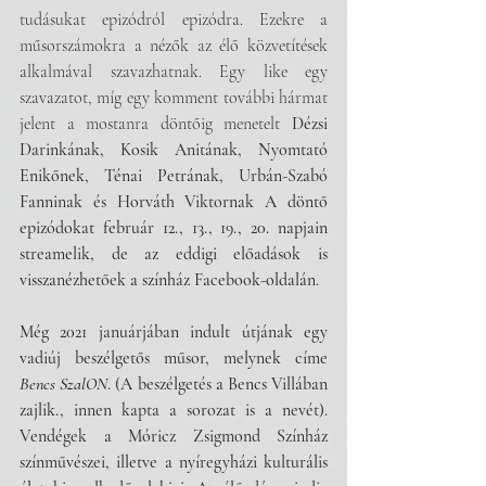
tudásukat epizódról epizódra. Ezekre a 
műsorszámokra a nézők az élő közvetítések 
alkalmával szavazhatnak. Egy like egy 
szavazatot, míg egy komment további hármat 
jelent a mostanra döntőig menetelt 
Dézsi 
Darinkának, Kosik Anitának, Nyomtató 
Enikőnek, Ténai Petrának, Urbán-Szabó 
Fanninak és Horváth Viktornak A döntő 
epizódokat február 12., 13., 19., 20. napjain 
streamelik, de az eddigi előadások is 
visszanézhetőek a színház Facebook-oldalán.
Még 2021 januárjában indult útjának egy 
vadiúj beszélgetős műsor, melynek címe 
Bencs SzalON
. (A beszélgetés a Bencs Villában 
zajlik., innen kapta a sorozat is a nevét). 
Vendégek a Móricz Zsigmond Színház 
színművészei, illetve a nyíregyházi kulturális 