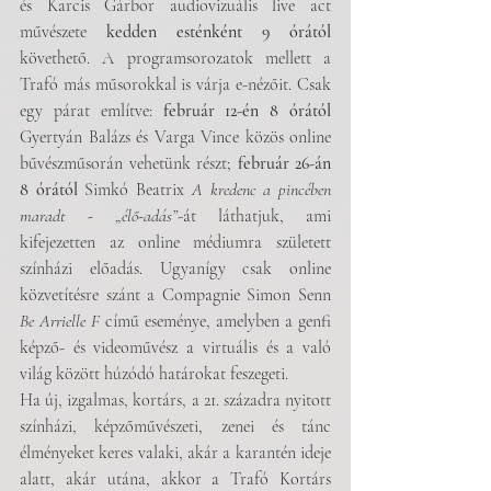
és Karcis Gárbor audiovizuális live act 
művészete 
kedden esténként 9 órától
követhető. A programsorozatok mellett a 
Trafó más műsorokkal is várja e-nézőit. Csak 
egy párat említve: 
február 12-én 8 órától
Gyertyán Balázs és Varga Vince közös online 
bűvészműsorán vehetünk részt; 
február 26-án 
8 órától
 Simkó Beatrix 
A kredenc a pincében 
maradt - „élő-adás”
-át láthatjuk, ami 
kifejezetten az online médiumra született 
színházi előadás. Ugyanígy csak online 
közvetítésre szánt a Compagnie Simon Senn 
Be Arrielle F
 című eseménye, amelyben a genfi 
képző- és videoművész a virtuális és a való 
világ között húzódó határokat feszegeti. 
Ha új, izgalmas, kortárs, a 21. századra nyitott 
színházi, képzőművészeti, zenei és tánc 
élményeket keres valaki, akár a karantén ideje 
alatt, akár utána, akkor a Trafó Kortárs 