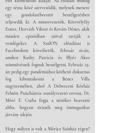
élet kiemelkedő alakjai. Az élőadás mindig 
egy téma köré szerveződik, melynek menete 
egy gondolatébresztő beszélgetésben 
teljesedik ki. A műsorvezetők, Körtvélyfáy 
Eszter, Horváth Viktor és Kováts Dénes, akik 
minden epizódban szóval tartják a 
vendégeket. A SzalON előadásai is 
Facebookon követhetők, február 16-án, 
amikor Kuthy Patrícia és Illyés Ákos 
színművészek fognak beszélgetni. Február 23-
án pedig egy pandémiához köthető diskurzus 
fog kibontakozni a Bencs Villa 
nagytermében, ahol A Debreceni Kórház 
Felnőtt Pszichiátria osztályvezető orvosa, Dr. 
Móré E. Csaba fogja a nézőket beavatni 
abba, hogyan őrizzék meg önmagunkat 
járvány idején.
Hogy milyen is volt a Móricz Színház régen? 