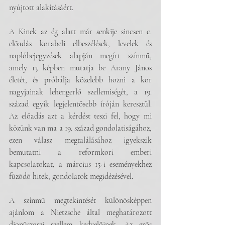
nyújtott alakításáért. 
A Kinek az ég alatt már senkije sincsen c. 
előadás korabeli elbeszélések, levelek és 
naplóbejegyzések alapján megírt színmű, 
amely 13 képben mutatja be Arany János 
életét, és próbálja közelebb hozni a kor 
nagyjainak lehengerlő szellemiségét, a 19. 
század egyik legjelentősebb íróján keresztül. 
Az előadás azt a kérdést teszi fel, hogy mi 
közünk van ma a 19. század gondolatiságához, 
ezen válasz megtalálásához igyekszik 
bemutatni a reformkori emberi 
kapcsolatokat, a március 15-i eseményekhez 
fűződő hitek, gondolatok megidézésével.
A színmű megtekintését különösképpen 
ajánlom a Nietzsche által meghatározott 
dionüszoszi szellem kedvelőinek. Az erős 