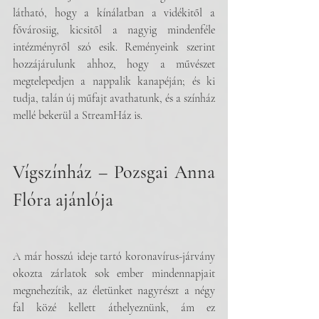
látható, hogy a kínálatban a vidékitől a 
fővárosiig, kicsitől a nagyig mindenféle 
intézményről szó esik. Reményeink szerint 
hozzájárulunk ahhoz, hogy a művészet 
megtelepedjen a nappalik kanapéján; és ki 
tudja, talán új műfajt avathatunk, és a színház 
mellé bekerül a StreamHáz is.
Vígszínház – Pozsgai Anna 
Flóra ajánlója
A már hosszú ideje tartó koronavírus-járvány 
okozta zárlatok sok ember mindennapjait 
megnehezítik, az életünket nagyrészt a négy 
fal közé kellett áthelyeznünk, ám ez 