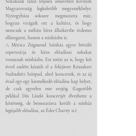
Sokaknak talán teljesen ismeretlen környék 
Magyarország legkeletibb megyeszékhelye. 
Nyíregyháza sokszor megmutatta már, 
hogyan virágzik ott a kultúra, és hogy 
nemcsak a méltán híres állatkertbe érdemes 
ellátogatni, hanem a színházba is.
A Móricz Zsigmond Színház egyre bővülő 
repertoárja és híres előadásai sokakat 
vonzanak színházba. Ezt tetézi az is, hogy két 
évvel ezelőtt készült el a felújított Rózsakert 
Szabadtéri Színpad, ahol koncertek, és az új 
évad egy-egy kiemelkedő előadása kap helyet, 
de csak egyetlen este erejéig. (Legutóbb 
például Dés László koncertjét élvezhette a 
közönség, de bemutatásra került a színház 
legújabb előadása, az Édes Charity is.) 