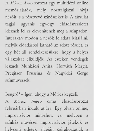
A 
Móricz Anno
 sorozat egy múltidéző online 
memóriajáték, mely nosztalgiázni hívja 
nézőit, s a résztvevő színészeket is. A társulat 
tagjai ugyanis egy-egy előadásrészletet 
idéznek fel és elevenítenek meg a színpadon. 
Interaktív módon a nézők feladata kitalálni, 
melyik előadásból látható az adott részlet, és 
egy hét áll rendelkezésükre, hogy a helyes 
válaszokat elküldjék. Az esteken vendégek 
lesznek Munkácsi Anita, Horváth Margit, 
Pregitzer Fruzsina és Nagyidai Gergő 
színművészek. 
Beugró? – Igen, ahogy a Móricz képzeli. 
A 
Móricz Impro
 című előadássorozat 
februárban indult útjára. Egy olyan online, 
improvizációs mini-show ez, melyben a 
színház művészei improvizációs játékok és 
helyszíni ötletek alapján szórakoztatják a 