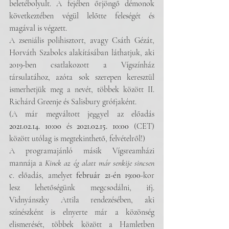
beletébolyult. A fejében őrjöngő démonok 
következtében végül lelőtte feleségét és 
magával is végzett.
A zseniális polihisztort, avagy Csáth Gézát, 
Horváth Szabolcs alakításában láthatjuk, aki 
2019-ben csatlakozott a Vígszínház 
társulatához, azóta sok szerepen keresztül 
ismerhetjük meg a nevét, többek között II. 
Richárd Greenje és Salisbury grófjaként.
(A már megváltott jeggyel az előadás 
2021.02.14. 10:00
 és 
2021.02.15. 10:00
 (CET) 
között utólag is megtekinthető, felvételről!)
A programajánló másik Vígsreamházi 
mannája a 
Kinek az ég alatt már senkije sincsen
c. előadás, amelyet 
február 21-én 19:00
-kor 
lesz lehetőségünk megcsodálni, ifj. 
Vidnyánszky Attila rendezésében, aki 
színészként is elnyerte már a közönség 
elismerését, többek között a Hamletben 