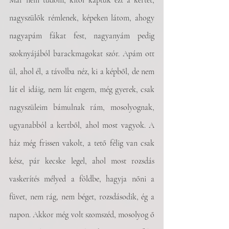
Már nem tudom, kitől kaptuk ezt a kertet, 
nagyszülők rémlenek, képeken látom, ahogy 
nagyapám fákat fest, nagyanyám pedig 
szoknyájából barackmagokat szór. Apám ott 
ül, ahol él, a távolba néz, ki a képből, de nem 
lát el idáig, nem lát engem, még gyerek, csak 
nagyszüleim bámulnak rám, mosolyognak, 
ugyanabból a kertből, ahol most vagyok. A 
ház még frissen vakolt, a tető félig van csak 
kész, pár kecske legel, ahol most rozsdás 
vaskerítés mélyed a földbe, hagyja nőni a 
füvet, nem rág, nem béget, rozsdásodik, ég a 
napon. Akkor még volt szomszéd, mosolyog ő 