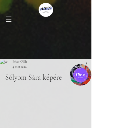
Péter Oláh
4 min read
Sólyom Sára képére