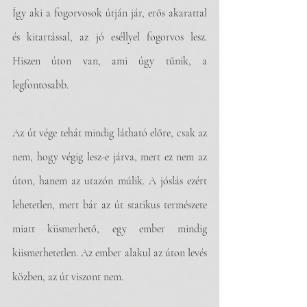
Így aki a fogorvosok útján jár, erős akarattal 
és kitartással, az jó eséllyel fogorvos lesz. 
Hiszen úton van, ami úgy tűnik, a 
legfontosabb. 
Az út vége tehát mindig látható előre, csak az 
nem, hogy végig lesz-e járva, mert ez nem az 
úton, hanem az utazón múlik. A jóslás ezért 
lehetetlen, mert bár az út statikus természete 
miatt kiismerhető, egy ember mindig 
kiismerhetetlen. Az ember alakul az úton levés 
közben, az út viszont nem.