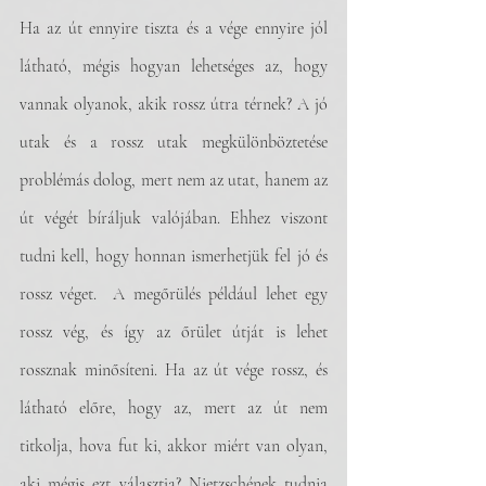
Ha az út ennyire tiszta és a vége ennyire jól 
látható, mégis hogyan lehetséges az, hogy 
vannak olyanok, akik rossz útra térnek? A jó 
utak és a rossz utak megkülönböztetése 
problémás dolog, mert nem az utat, hanem az 
út végét bíráljuk valójában. Ehhez viszont 
tudni kell, hogy honnan ismerhetjük fel jó és 
rossz véget.  A megőrülés például lehet egy 
rossz vég, és így az őrület útját is lehet 
rossznak minősíteni. Ha az út vége rossz, és 
látható előre, hogy az, mert az út nem 
titkolja, hova fut ki, akkor miért van olyan, 
aki mégis ezt választja? Nietzschének tudnia 