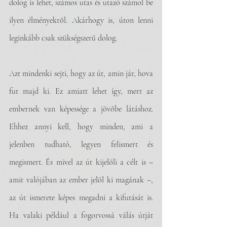
dolog is lehet, számos utas és utazó számol be 
ilyen élményekről. Akárhogy is, úton lenni 
leginkább csak szükségszerű dolog. 
Azt mindenki sejti, hogy az út, amin jár, hova 
fut majd ki. Ez amiatt lehet így, mert az 
embernek van képessége a jövőbe látáshoz. 
Ehhez annyi kell, hogy minden, ami a 
jelenben tudható, legyen felismert és 
megismert. És mivel az út kijelöli a célt is – 
amit valójában az ember jelöl ki magának –, 
az út ismerete képes megadni a kifutását is. 
Ha valaki például a fogorvossá válás útját 