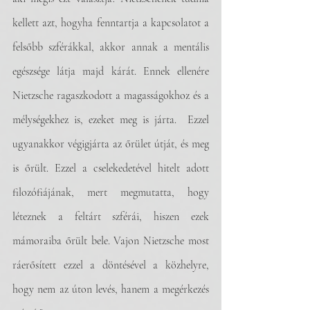
kellett azt, hogyha fenntartja a kapcsolatot a 
felsőbb szférákkal, akkor annak a mentális 
egészsége látja majd kárát. Ennek ellenére 
Nietzsche ragaszkodott a magasságokhoz és a 
mélységekhez is, ezeket meg is járta.  Ezzel 
ugyanakkor végigjárta az őrület útját, és meg 
is őrült. Ezzel a cselekedetével hitelt adott 
filozófiájának, mert megmutatta, hogy 
léteznek a feltárt szférái, hiszen ezek 
mámoraiba őrült bele. Vajon Nietzsche most 
ráerősített ezzel a döntésével a közhelyre, 
hogy nem az úton levés, hanem a megérkezés 