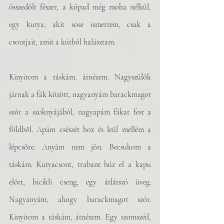
összedőlt fészer, a kőpad még moha nélkül, 
egy kutya, akit sose ismertem, csak a 
csontjait, amit a kútból halásztam. 
Kinyitom a táskám, átnézem. Nagyszülők 
járnak a fák között, nagyanyám barackmagot 
szór a szoknyájából, nagyapám fákat fest a 
földből. Apám csészét hoz és leül mellém a 
lépcsőre. Anyám nem jön. Becsukom a 
táskám. Kutyacsont, trabant húz el a kapu 
előtt, bicikli cseng, egy átlátszó üveg. 
Nagyanyám, ahogy barackmagot szór. 
Kinyitom a táskám, átnézem. Egy szomszéd, 