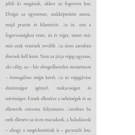
jelöli ki magának, akkor az fogorvos lesz. 
Elvégzi az egyetemet, szakképesítést szerez, 
majd praxist és klientúrát. Az út, ami a 
fogorvossághoz vezet, itt ér véget, innen már 
más utak vezetnek tovább. Az úton azonban 
ébernek kell lenni. Nem az járja végig ugyanis, 
aki rálép, az – bár elengedhetetlen momentum 
– önmagában mégis kevés. Az út végigjárása 
elszántságot igényel, makacsságot és 
szívósságot. Ennek ellenérre a nehézségek és az 
ellenerők ostroma folyamatos. Azonban ha 
ezek ellenére az úton maradunk, a haladásunk 
– ahogy a megérkezésünk is – garantált lesz. 