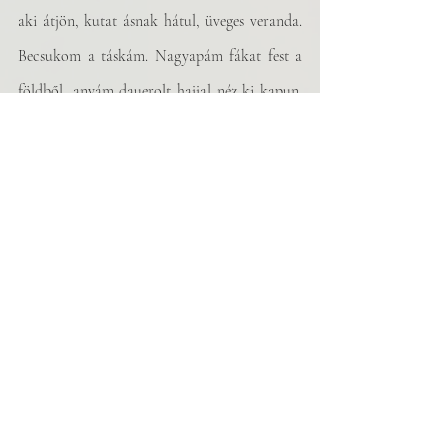
aki átjön, kutat ásnak hátul, üveges veranda. 
Becsukom a táskám. Nagyapám fákat fest a 
földből, anyám dauerolt hajjal néz ki kapun. 
Kecske búg a kerítés alatt. Apám mosolyog, 
tréningnadrágban. Szalonnasütés a biciklin, a 
kőpadnál. Kinyitom a táskám, átnézem. 
Becsukom a táskám. Apám mosolyog.
„bemegyek, megnézem anyád mit csinál. 
lekéssük a buszt.”