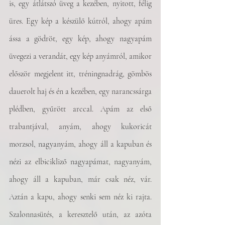
is, egy átlátszó üveg a kezében, nyitott, félig 
üres. Egy kép a készülő kútról, ahogy apám 
ássa a gödröt, egy kép, ahogy nagyapám 
üvegezi a verandát, egy kép anyámról, amikor 
először megjelent itt, tréningnadrág, gömbös 
dauerolt haj és én a kezében, egy narancssárga 
plédben, gyűrött arccal. Apám az első 
trabantjával, anyám, ahogy kukoricát 
morzsol, nagyanyám, ahogy áll a kapuban és 
nézi az elbicikliző nagyapámat, nagyanyám, 
ahogy áll a kapuban, már csak néz, vár. 
Aztán a kapu, ahogy senki sem néz ki rajta. 
Szalonnasütés, a keresztelő után, az azóta 