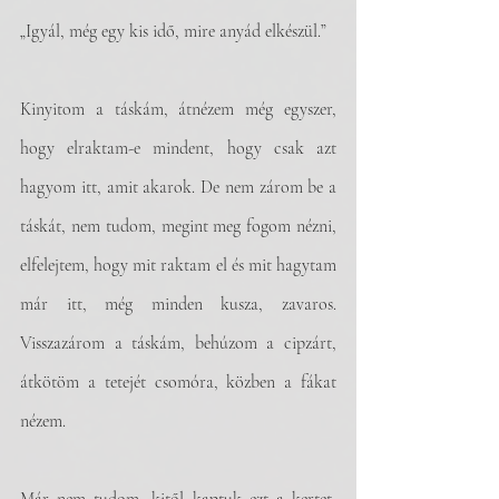
„Igyál, még egy kis idő, mire anyád elkészül.”
Kinyitom a táskám, átnézem még egyszer, 
hogy elraktam-e mindent, hogy csak azt 
hagyom itt, amit akarok. De nem zárom be a 
táskát, nem tudom, megint meg fogom nézni, 
elfelejtem, hogy mit raktam el és mit hagytam 
már itt, még minden kusza, zavaros. 
Visszazárom a táskám, behúzom a cipzárt, 
átkötöm a tetejét csomóra, közben a fákat 
nézem.