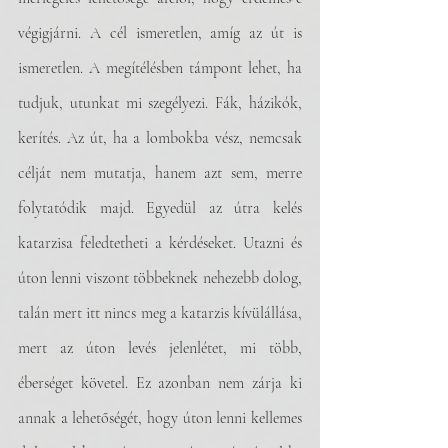
végigjárni. A cél ismeretlen, amíg az út is 
ismeretlen. A megítélésben támpont lehet, ha 
tudjuk, utunkat mi szegélyezi. Fák, házikók, 
kerítés. Az út, ha a lombokba vész, nemcsak 
célját nem mutatja, hanem azt sem, merre 
folytatódik majd. Egyedül az útra kelés 
katarzisa feledtetheti a kérdéseket. Utazni és 
úton lenni viszont többeknek nehezebb dolog, 
talán mert itt nincs meg a katarzis kívülállása, 
mert az úton levés jelenlétet, mi több, 
éberséget követel. Ez azonban nem zárja ki 
annak a lehetőségét, hogy úton lenni kellemes 