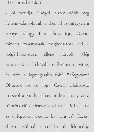
illeti… majd máskor.
- Jól mondja Felséged, hiszen előbb meg 
kellene válaszolnunk, miben áll az önfegyelem 
erénye. Ahogy Plutarkhosz írja, Caesar 
minden szenátornak megbocsátott, aki a 
polgárháborúban ellene harcolt. Még 
Brutusnak is, aki később az életére tört. Mi ez, 
ha nem a legmagasabb fokú önfegyelem? 
Olvastuk azt is, hogy Caesar elhárította 
magától a királyi címet, tudván, hogy az a 
rómaiak előtt ellenszenvessé tenné. Mi lehetne 
az önfegyelem csúcsa, ha nem ez? Caesar 
ebben felülmúl mindenkit és felülmúlja 