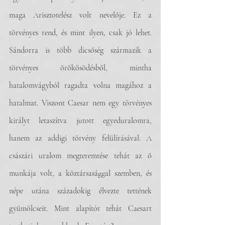
maga Arisztotelész volt nevelője. Ez a 
törvényes rend, és mint ilyen, csak jó lehet. 
Sándorra is több dicsőség származik a 
törvényes örökösödésből, mintha 
hatalomvágyból ragadta volna magához a 
hatalmat. Viszont Caesar nem egy törvényes 
királyt letaszítva jutott egyeduralomra, 
hanem az addigi törvény felülírásával. A 
császári uralom megteremtése tehát az ő 
munkája volt, a köztársasággal szemben, és 
népe utána századokig élvezte tettének 
gyümölcseit. Mint alapítót tehát Caesart 