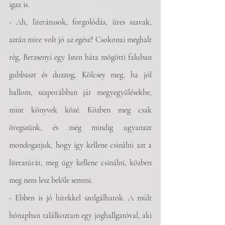
igaz is. 
- Ah, literátusok, forgolódás, üres szavak, 
aztán mire volt jó az egész? Csokonai meghalt 
rég, Berzsenyi egy Isten háta mögötti faluban 
gubbaszt és duzzog, Kölcsey meg, ha jól 
hallom, szaporábban jár megyegyűlésekbe, 
mint könyvek közé. Közben meg csak 
öregszünk, és még mindig ugyanazt 
mondogatjuk, hogy így kellene csinálni azt a 
literatúrát, meg úgy kellene csinálni, közben 
meg nem lesz belőle semmi.
- Ebben is jó hírekkel szolgálhatok. A múlt 
hónapban találkoztam egy joghallgatóval, aki 