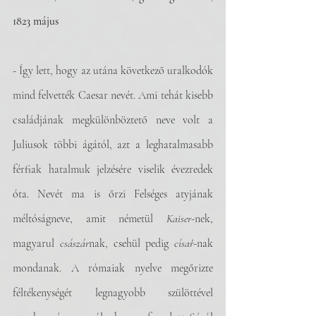
1823 május
- Így lett, hogy az utána következő uralkodók 
mind felvették Caesar nevét. Ami tehát kisebb 
családjának megkülönböztető neve volt a 
Juliusok többi ágától, azt a leghatalmasabb 
férfiak hatalmuk jelzésére viselik évezredek 
óta. Nevét ma is őrzi Felséges atyjának 
méltóságneve, amit németül 
Kaiser
-nek, 
magyarul 
császár
nak, csehül pedig 
císař
-nak 
mondanak. A rómaiak nyelve megőrizte 
féltékenységét legnagyobb szülöttével 