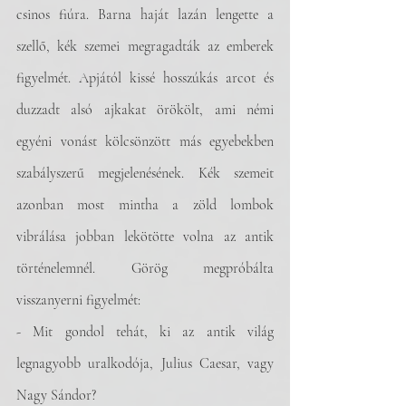
csinos fiúra. Barna haját lazán lengette a 
szellő, kék szemei megragadták az emberek 
figyelmét. Apjától kissé hosszúkás arcot és 
duzzadt alsó ajkakat örökölt, ami némi 
egyéni vonást kölcsönzött más egyebekben 
szabályszerű megjelenésének. Kék szemeit 
azonban most mintha a zöld lombok 
vibrálása jobban lekötötte volna az antik 
történelemnél. Görög megpróbálta 
visszanyerni figyelmét:
- Mit gondol tehát, ki az antik világ 
legnagyobb uralkodója, Julius Caesar, vagy 
Nagy Sándor?