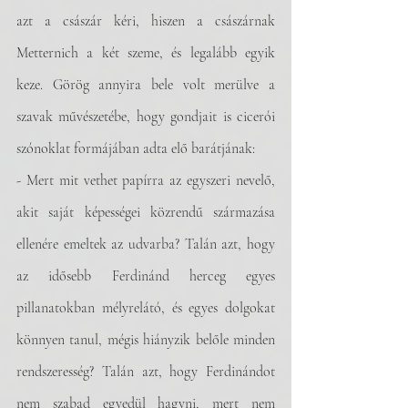
azt a császár kéri, hiszen a császárnak 
Metternich a két szeme, és legalább egyik 
keze. Görög annyira bele volt merülve a 
szavak művészetébe, hogy gondjait is cicerói 
szónoklat formájában adta elő barátjának:
- Mert mit vethet papírra az egyszeri nevelő, 
akit saját képességei közrendű származása 
ellenére emeltek az udvarba? Talán azt, hogy 
az idősebb Ferdinánd herceg egyes 
pillanatokban mélyrelátó, és egyes dolgokat 
könnyen tanul, mégis hiányzik belőle minden 
rendszeresség? Talán azt, hogy Ferdinándot 
nem szabad egyedül hagyni, mert nem 