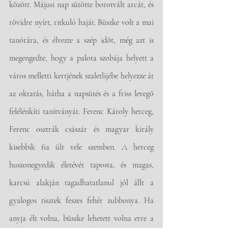
között. Májusi nap sütötte borotvált arcát, és 
rövidre nyírt, ritkuló haját. Büszke volt a mai 
tanórára, és élvezte a szép időt, még azt is 
megengedte, hogy a palota szobája helyett a 
város melletti kertjének szaletlijébe helyezze át 
az oktatás, hátha a napsütés és a friss levegő 
felélénkíti tanítványát. Ferenc Károly herceg, 
Ferenc osztrák császár és magyar király 
kisebbik fia ült vele szemben. A herceg 
huszonegyedik életévét taposta, és magas, 
karcsú alakján tagadhatatlanul jól állt a 
gyalogos tisztek feszes fehér zubbonya. Ha 
anyja élt volna, büszke lehetett volna erre a 