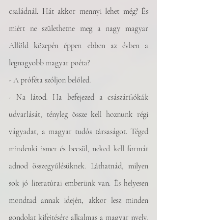
családnál. Hát akkor mennyi lehet még? És 
miért ne születhetne meg a nagy magyar 
Alföld közepén éppen ebben az évben a 
legnagyobb magyar poéta?
- A próféta szóljon belőled.
- Na látod. Ha befejezed a császárfiókák 
udvarlását, tényleg össze kell hoznunk régi 
vágyadat, a magyar tudós társaságot. Téged 
mindenki ismer és becsül, neked kell formát 
adnod összegyűlésüknek. Láthatnád, milyen 
sok jó literatúrai emberünk van. És helyesen 
mondtad annak idején, akkor lesz minden 
gondolat kifejtésére alkalmas a magyar nyelv, 