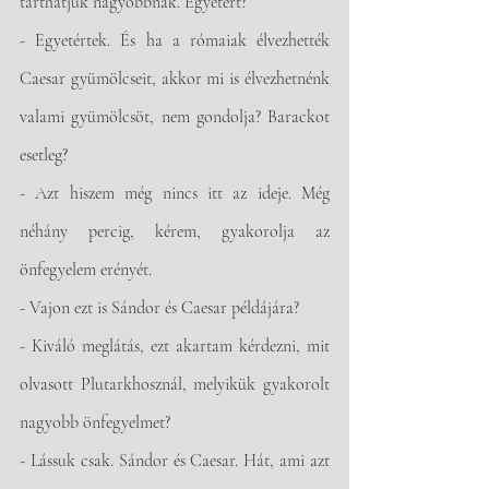
tarthatjuk nagyobbnak. Egyetért?
- Egyetértek. És ha a rómaiak élvezhették 
Caesar gyümölcseit, akkor mi is élvezhetnénk 
valami gyümölcsöt, nem gondolja? Barackot 
esetleg?
- Azt hiszem még nincs itt az ideje. Még 
néhány percig, kérem, gyakorolja az 
önfegyelem erényét.
- Vajon ezt is Sándor és Caesar példájára?
- Kiváló meglátás, ezt akartam kérdezni, mit 
olvasott Plutarkhosznál, melyikük gyakorolt 
nagyobb önfegyelmet?
- Lássuk csak. Sándor és Caesar. Hát, ami azt 