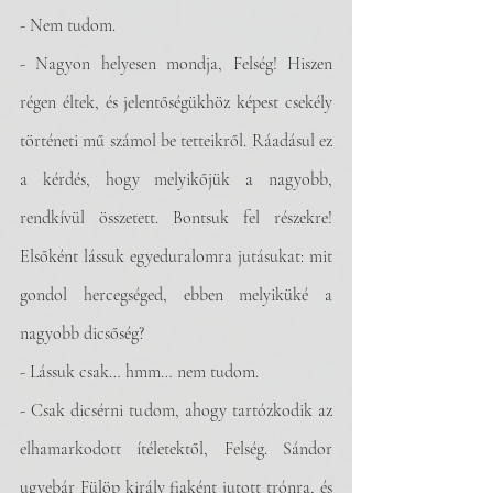
- Nem tudom.
- Nagyon helyesen mondja, Felség! Hiszen 
régen éltek, és jelentőségükhöz képest csekély 
történeti mű számol be tetteikről. Ráadásul ez 
a kérdés, hogy melyikőjük a nagyobb, 
rendkívül összetett. Bontsuk fel részekre! 
Elsőként lássuk egyeduralomra jutásukat: mit 
gondol hercegséged, ebben melyiküké a 
nagyobb dicsőség?
- Lássuk csak… hmm… nem tudom.
- Csak dicsérni tudom, ahogy tartózkodik az 
elhamarkodott ítéletektől, Felség. Sándor 
ugyebár Fülöp király fiaként jutott trónra, és 