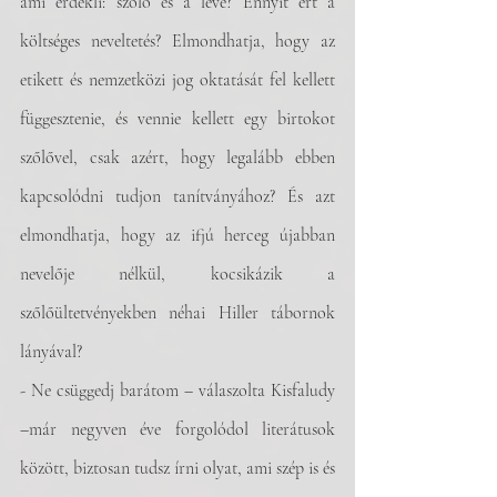
ami érdekli: szőlő és a leve? Ennyit ért a 
költséges neveltetés? Elmondhatja, hogy az 
etikett és nemzetközi jog oktatását fel kellett 
függesztenie, és vennie kellett egy birtokot 
szőlővel, csak azért, hogy legalább ebben 
kapcsolódni tudjon tanítványához? És azt 
elmondhatja, hogy az ifjú herceg újabban 
nevelője nélkül, kocsikázik a 
szőlőültetvényekben néhai Hiller tábornok 
lányával?
- Ne csüggedj barátom – válaszolta Kisfaludy 
–már negyven éve forgolódol literátusok 
között, biztosan tudsz írni olyat, ami szép is és 