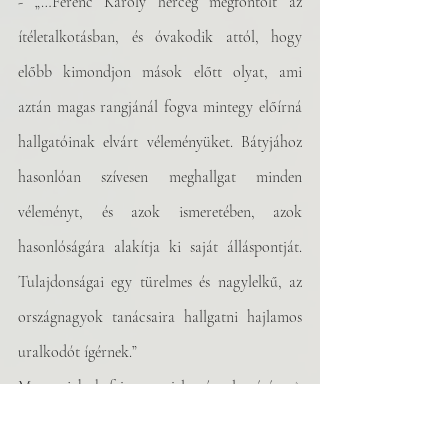
- „…Ferenc Károly herceg megfontolt az 
ítéletalkotásban, és óvakodik attól, hogy 
előbb kimondjon mások előtt olyat, ami 
aztán magas rangjánál fogva mintegy előírná 
hallgatóinak elvárt véleményüket. Bátyjához 
hasonlóan szívesen meghallgat minden 
véleményt, és azok ismeretében, azok 
hasonlóságára alakítja ki saját álláspontját. 
Tulajdonságai egy türelmes és nagylelkű, az 
országnagyok tanácsaira hallgatni hajlamos 
uralkodót ígérnek.”
Metternich befejezte a jelentés olvasását. A 
másik ember a teremben, Ferenc császár egy 