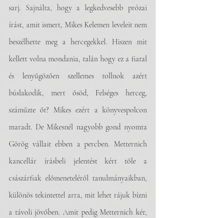
sarj. Sajnálta, hogy a legkedvesebb prózai 
írást, amit ismert, Mikes Kelemen leveleit nem 
beszélhette meg a hercegekkel. Hiszen mit 
kellett volna mondania, talán hogy ez a fiatal 
és lenyűgözően szellemes tollnok azért 
búslakodik, mert ősöd, Felséges herceg, 
száműzte őt? Mikes ezért a könyvespolcon 
maradt. De Mikesnél nagyobb gond nyomta 
Görög vállait ebben a percben. Metternich 
kancellár írásbeli jelentést kért tőle a 
császárfiak előmeneteléről tanulmányaikban, 
különös tekintettel arra, mit lehet rájuk bízni 
a távoli jövőben. Amit pedig Metternich kér, 