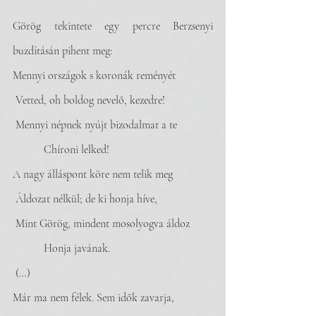
Görög tekintete egy percre Berzsenyi 
buzdításán pihent meg:
Mennyi országok s koronák reményét
 Vetted, oh boldog nevelő, kezedre!
 Mennyi népnek nyújt bizodalmat a te
           Chíroni lelked! 
A nagy álláspont köre nem telik meg
 Áldozat nélkül; de ki honja híve,
 Mint Görög, mindent mosolyogva áldoz
           Honja javának. 
 (…)
Már ma nem félek. Sem idők zavarja,