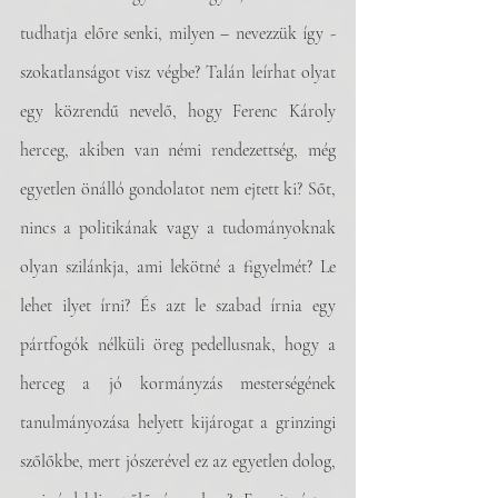
tudhatja előre senki, milyen – nevezzük így - 
szokatlanságot visz végbe? Talán leírhat olyat 
egy közrendű nevelő, hogy Ferenc Károly 
herceg, akiben van némi rendezettség, még 
egyetlen önálló gondolatot nem ejtett ki? Sőt, 
nincs a politikának vagy a tudományoknak 
olyan szilánkja, ami lekötné a figyelmét? Le 
lehet ilyet írni? És azt le szabad írnia egy 
pártfogók nélküli öreg pedellusnak, hogy a 
herceg a jó kormányzás mesterségének 
tanulmányozása helyett kijárogat a grinzingi 
szőlőkbe, mert jószerével ez az egyetlen dolog, 