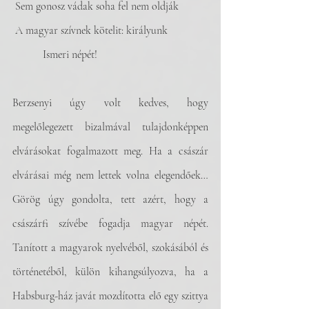
 Sem gonosz vádak soha fel nem oldják
 A magyar szívnek kötelit: királyunk
           Ismeri népét!
Berzsenyi úgy volt kedves, hogy 
megelőlegezett bizalmával tulajdonképpen 
elvárásokat fogalmazott meg. Ha a császár 
elvárásai még nem lettek volna elegendőek… 
Görög úgy gondolta, tett azért, hogy a 
császárfi szívébe fogadja magyar népét. 
Tanított a magyarok nyelvéből, szokásából és 
történetéből, külön kihangsúlyozva, ha a 
Habsburg-ház javát mozdította elő egy szittya 