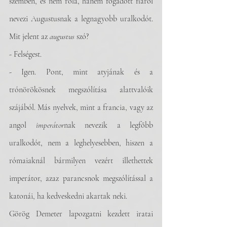
szemben, és nem róla, hanem fogadott fiáról 
nevezi Augustusnak a legnagyobb uralkodót. 
Mit jelent az 
augustus
 szó?
- Felségest.
- Igen. Pont, mint atyjának és a 
trónörökösnek megszólítása alattvalóik 
szájából. Más nyelvek, mint a francia, vagy az 
angol 
imperátor
nak nevezik a legfőbb 
uralkodót, nem a leghelyesebben, hiszen a 
rómaiaknál bármilyen vezért illethettek 
imperátor, azaz parancsnok megszólítással a 
katonái, ha kedveskedni akartak neki.
Görög Demeter lapozgatni kezdett iratai 