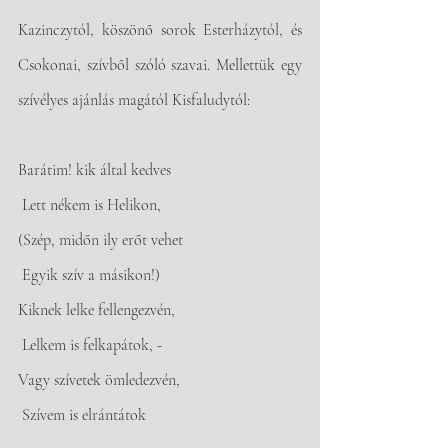
Kazinczytól, köszönő sorok Esterházytól, és 
Csokonai, szívből szóló szavai. Mellettük egy 
szívélyes ajánlás magától Kisfaludytól:
Barátim! kik által kedves
 Lett nékem is Helikon,
(Szép, midőn ily erőt vehet
 Egyik szív a másikon!)
Kiknek lelke fellengezvén,
 Lelkem is felkapátok, -
Vagy szívetek ömledezvén,
 Szívem is elrántátok