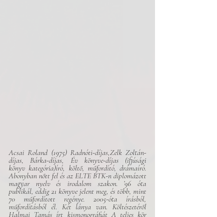
Acsai Roland (1975) Radnóti-díjas,Zelk Zoltán-
díjas, Bárka-díjas, Év könyve-díjas (ifjúsági 
könyv kategória)író, költő, műfordító, drámaíró. 
Abonyban nőtt fel és az ELTE BTK-n diplomázott 
magyar nyelv és irodalom szakon. ’96 óta 
publikál, eddig 21 könyve jelent meg, és több, mint 
70 műfordított regénye. 2005-óta írásból, 
műfordításból él. Két lánya van. Költészetéről 
Halmai Tamás írt kismonográfiát A teljes kör 