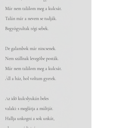
Már nem találom meg a kulcsát.
Talán már a nevem se tudják.
Begyógyultak régi sebek.
De galambok már nincsenek.
Nem szállnak levegőbe posták.
Már nem találom meg a kulcsát.
Áll a ház, hol voltam gyerek.
Az idő kulcslyukán beles
valaki: s meglátja a múltját.
Hallja unkogni a sok unkát,