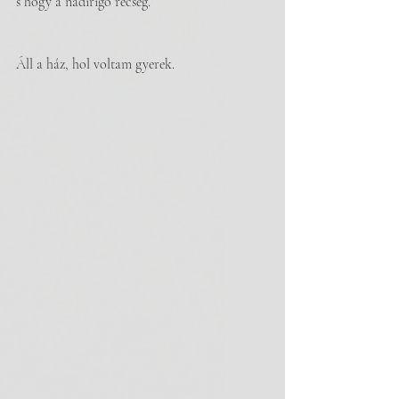
s hogy a nádirigó recseg.
Áll a ház, hol voltam gyerek.