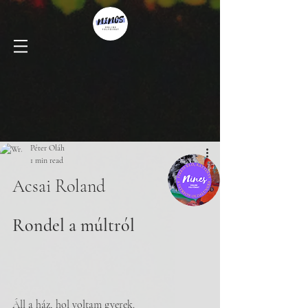
Péter Oláh
1 min read
Acsai Roland
Rondel a múltról
Áll a ház, hol voltam gyerek.