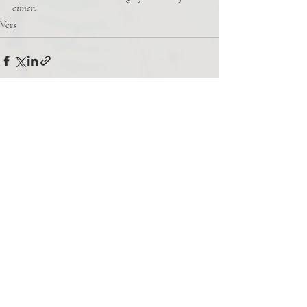
címen.
Vers
Related Posts
See All