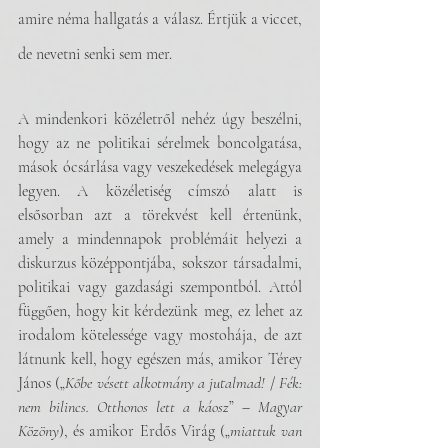
amire néma hallgatás a válasz. Értjük a viccet, 
de nevetni senki sem mer. 
A mindenkori közéletről nehéz úgy beszélni, 
hogy az ne politikai sérelmek boncolgatása, 
mások ócsárlása vagy veszekedések melegágya 
legyen. A közéletiség címszó alatt is 
elsősorban azt a törekvést kell értenünk, 
amely a mindennapok problémáit helyezi a 
diskurzus középpontjába, sokszor társadalmi, 
politikai vagy gazdasági szempontból. Attól 
függően, hogy kit kérdezünk meg, ez lehet az 
irodalom kötelessége vagy mostohája, de azt 
látnunk kell, hogy egészen más, amikor Térey 
János („
Kőbe vésett alkotmány a jutalmad!
 / 
Fék: 
nem bilincs. Otthonos lett a káosz
” – 
Magyar 
Közöny
), és amikor Erdős Virág („
miattuk van 