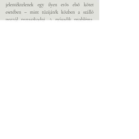
jelentéktelenek egy ilyen erős első kötet 
esetében – mint tűzijáték közben a szálló 
porról panaszkodni. A második probléma, 
amit igazán nem ezen a köteten kell 
számonkérni, de mégis felmerül, hogy a 
„közéletiség irodalmáról” hogyan is kell 
beszélni. A kortárs irodalmi közegbe rekedve 
nem csak az értelmiség pusztába kiáltott szava 
volna? Lángoszlop vagy elefántcsonttorony? 
A 
Konstruktív bizalmatlansági indítvány
 pont 
az előbbi dichotómia feloldásával 
kapcsolatban tesz előrelépést – vagyis képes az 
elmúlt évtizedekben kialakult szakmai 
bezártságot megszüntetni és társadalmilag 
relevánsan megszólalni, amelyre a magyar 
irodalmi és közéleti szférának már egyre 
égetőbb szüksége volt. Ennek ellenére ez a 
hangnem lehet, hogy egy másfajta befogadói 
réteg számára hiteltelennek tűnhet, főleg 