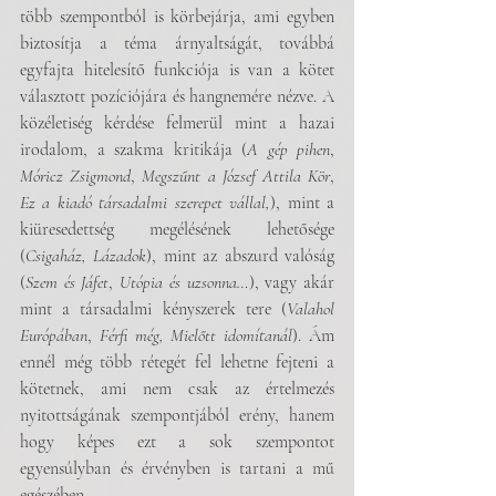
több szempontból is körbejárja, ami egyben 
biztosítja a téma árnyaltságát, továbbá 
egyfajta hitelesítő funkciója is van a kötet 
választott pozíciójára és hangnemére nézve. A 
közéletiség kérdése felmerül mint a hazai 
irodalom, a szakma kritikája (
A gép pihen
, 
Móricz Zsigmond
, 
Megszűnt a József Attila Kör
, 
Ez a kiadó társadalmi szerepet vállal,
), mint a 
kiüresedettség megélésének lehetősége 
(
Csigaház, Lázadok
), mint az abszurd valóság 
(
Szem és Jáfet
, 
Utópia és uzsonna…
), vagy akár 
mint a társadalmi kényszerek tere (
Valahol 
Európában
, 
Férfi még, Mielőtt idomítanál
). Ám 
ennél még több rétegét fel lehetne fejteni a 
kötetnek, ami nem csak az értelmezés 
nyitottságának szempontjából erény, hanem 
hogy képes ezt a sok szempontot 
egyensúlyban és érvényben is tartani a mű 
egészében.