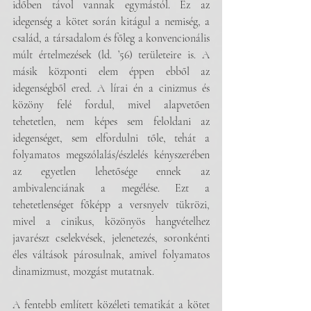
időben távol vannak egymástól. Ez az 
idegenség a kötet során kitágul a nemiség, a 
család, a társadalom és főleg a konvencionális 
múlt értelmezések (ld. ’56) területeire is. A 
másik központi elem éppen ebből az 
idegenségből ered. A lírai én a cinizmus és 
közöny felé fordul, mivel alapvetően 
tehetetlen, nem képes sem feloldani az 
idegenséget, sem elfordulni tőle, tehát a 
folyamatos megszólalás/észlelés kényszerében 
az egyetlen lehetősége ennek az 
ambivalenciának a megélése. Ezt a 
tehetetlenséget főképp a versnyelv tükrözi, 
mivel a cinikus, közönyös hangvételhez 
javarészt cselekvések, jelenetezés, soronkénti 
éles váltások párosulnak, amivel folyamatos 
dinamizmust, mozgást mutatnak.
A fentebb említett közéleti tematikát a kötet 