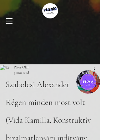
Péter Oláh
5 min read
Szabolcsi Alexander
Régen minden most volt
(Vida Kamilla: Konstruktív 
bizalmatlansági indítvány, 