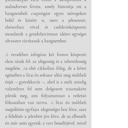
szabadverses forma, amely biztosítja ezt a 
hangnembeli csapongást egyes szövegeken 
belül és között is, mert a jelenetező, 
elsősorban rövid és cselekvésközpontú 
mondatok a gondolatritmust idézve egységes 
olvasatot társítanak a hangnemhez.
A versekben átfogóan két fontos központi 
elem tűnik fel: az idegenség és a tehetetlenség 
megélése. Az első ciklusban főleg, de a kötet 
egészében a lírai én sokszor idézi meg múltbeli 
énjét – gyerekkorát –, ahol is a múlt mindig 
valamilyen fel nem dolgozott traumaként 
jelenik meg, ami folyamatosan a reflexió 
fókuszában van tartva. A lírai én múltbeli 
megidézése egyfajta idegenséget hoz létre, azaz 
a felidézés a jelenben jön létre, de az elbeszélt 
én már nem egyezik a vers beszélőjével, mivel 