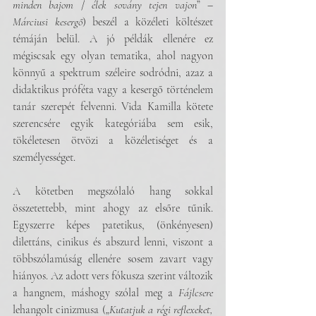
minden bajom
 / 
élek sovány tejen vajon
” – 
Márciusi kesergő
) beszél a közéleti költészet 
témáján belül. A jó példák ellenére ez 
mégiscsak egy olyan tematika, ahol nagyon 
könnyű a spektrum széleire sodródni, azaz a 
didaktikus próféta vagy a kesergő történelem 
tanár szerepét felvenni. Vida Kamilla kötete 
szerencsére egyik kategóriába sem esik, 
tökéletesen ötvözi a közéletiséget és a 
személyességet.
A kötetben megszólaló hang sokkal 
összetettebb, mint ahogy az elsőre tűnik. 
Egyszerre képes patetikus, (önkényesen) 
dilettáns, cinikus és abszurd lenni, viszont a 
többszólamúság ellenére sosem zavart vagy 
hiányos. Az adott vers fókusza szerint változik 
a hangnem, máshogy szólal meg a 
Fájlcsere 
lehangolt cinizmusa („
Kutatjuk a régi reflexeket,