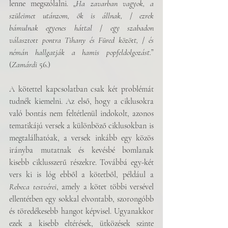
lenne megszólalni. „
Ha zavarban vagyok, a 
szüleimet utánzom, ők is állnak,
 / 
ezrek 
bámulnak egyenes háttal
 / 
egy szabadon 
választott pontra Tihany és Füred között,
 / 
és 
némán hallgatják a hamis popfeldolgozást.
” 
(
Zamárdi
 56.)
A kötettel kapcsolatban csak két problémát 
tudnék kiemelni. Az első, hogy a ciklusokra 
való bontás nem feltétlenül indokolt, azonos 
tematikájú versek a különböző ciklusokban is 
megtalálhatóak, a versek inkább egy közös 
irányba mutatnak és kevésbé bomlanak 
kisebb ciklusszerű részekre. Továbbá egy-két 
vers ki is lóg ebből a kötetből, például a 
Rebeca testvérei
, amely a kötet többi versével 
ellentétben egy sokkal elvontabb, szorongóbb 
és töredékesebb hangot képvisel. Ugyanakkor 
ezek a kisebb eltérések, ütközések szinte 