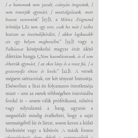
/ 
a humorunk nem javult, csúnyán öregszünk,
 / 
nem ismerjük egymást,
 / 
nosztalgiázunk, mert 
baszni szeretnénk
” [27.]), a 
Móricz Zsigmond
iróniája (
„Ez nem egy vers, csak ha már
 / 
szóba 
hoztam az ösztöndíjkérdést,
 / 
akkor logikusabb 
ezt egy helyen megbeszélni.
” [33.]) vagy a 
Palkóavar 
középiskolai magyar órát idéző 
dilettáns hangja („
Nem hasonlítottunk, és el sem 
érhettük egymást,
 / 
az okos lány és a rossz fiú,
 /
 a 
gesztenyefa törzse és levele.
” [22.]). A versek 
mégsem széttartóak, ezt két tényező biztosítja. 
Elsősorban a lírai én folyamatos önreflexiója 
miatt – ami az esetek többségében öniróniába 
fordul át – sosem válik prófétikussá, túlzóvá 
vagy súlytalanná a hang, ugyanis a 
megszólaló mindig érzékelteti, hogy a saját 
szemszögéből lát és láttat, sosem keresi a külső 
hitelesítést vagy a kibúvót. A másik fontos 
jelentésképző elem ebből a szempontból a 