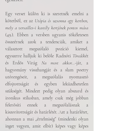
Egy verset külön ki is szeretnék emelni a 
kötetből, ez az 
Utópia és uzsonna egy kertben, 
mely a versailles-i kastély kertjének pontos mása
(49.). Ebben a versben ugyanis tökéletesen 
összeérnek azok a tendenciák, amiket a 
választott megszólaló pozíció kiemel, 
egyszerre halljuk ki belőle Radnóti 
Töredék
ét 
és Erdős Virág 
Na most akkor…
-ját, a 
hagyomány visszhangját és a slam poetry 
utórengéseit, a megszólalás nyomasztó 
elfojtottságát és egyben leküzdhetetlen 
szükségét. Mindezt pedig olyan abszurd és 
ironikus stílusban, amely csak még jobban 
felerősíti ennek a megszólalásnak a 
kiszorítottságát és határlétét. Azt a határlétet, 
ahonnan a mai „értelmiség” (mindenki olyan 
inget vegyen, amit elbír) képes vagy képes 