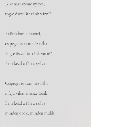
A kanári szeme nyitva,
fog-e ősszel itt ránk várni?
Kalitkában a kanári,
csipeget és rám néz néha.
Fog-e ősszel itt ránk várni?
Érni kezd a fán a szilva.
Csipeget és rám néz néha,
míg a vihar messze úszik.
Érni kezd a fán a szilva,
minden örök, minden múlik.