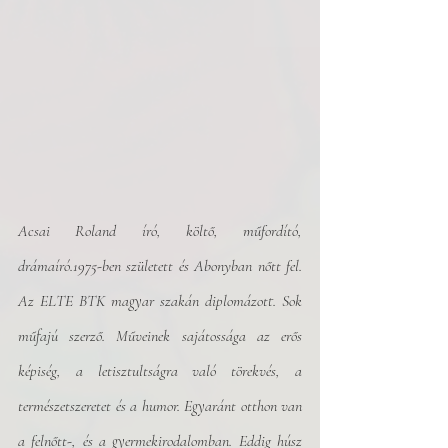
Acsai Roland író, költő, műfordító, 
drámaíró.1975-ben született és Abonyban nőtt fel. 
Az ELTE BTK magyar szakán diplomázott. Sok 
műfajú szerző. Műveinek sajátossága az erős 
képiség, a letisztultságra való törekvés, a 
természetszeretet és a humor. Egyaránt otthon van 
a felnőtt-, és a gyermekirodalomban. Eddig húsz 