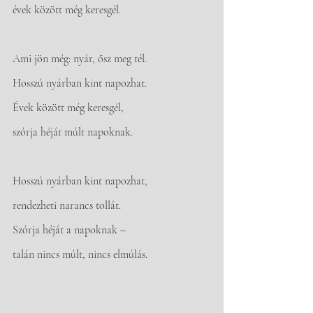
évek között még keresgél.
Ami jön még: nyár, ősz meg tél.
Hosszú nyárban kint napozhat.
Évek között még keresgél,
szórja héját múlt napoknak.
Hosszú nyárban kint napozhat,
rendezheti narancs tollát.
Szórja héját a napoknak ‒
talán nincs múlt, nincs elmúlás.