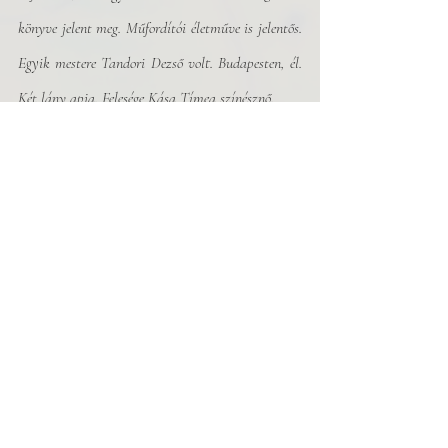
könyve jelent meg. Műfordítói életműve is jelentős. 
Egyik mestere Tandori Dezső volt. Budapesten, él. 
Két lány apja. Felesége Kása Tímea színésznő.
Díjai, ösztöndíjai: Zelk Zoltán-díj, Radnóti-díj, 
Bárka-díj, Év írója díj (ifjúsági kategóriában, 
a Jelen! című antológiában megjelent írásáért), 
Móricz Zsigmond irodalmi ösztöndíj, MAOE 
alkotói ösztöndíj, NKA alkotói ösztöndíj.
Vers