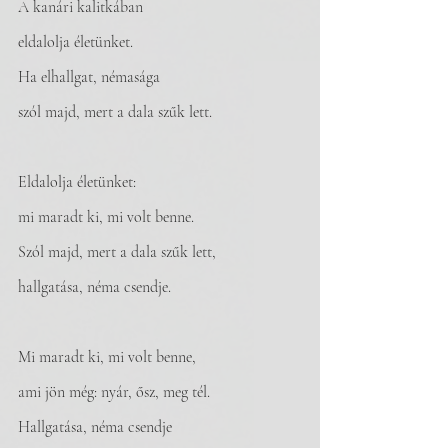
A kanári kalitkában
eldalolja életünket.
Ha elhallgat, némasága
szól majd, mert a dala szűk lett.
Eldalolja életünket:
mi maradt ki, mi volt benne.
Szól majd, mert a dala szűk lett,
hallgatása, néma csendje.
Mi maradt ki, mi volt benne,
ami jön még: nyár, ősz, meg tél.
Hallgatása, néma csendje