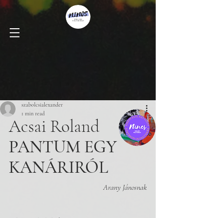
szabolcsialexander
1 min read
Acsai Roland
PANTUM EGY 
KANÁRIRÓL
Arany Jánosnak