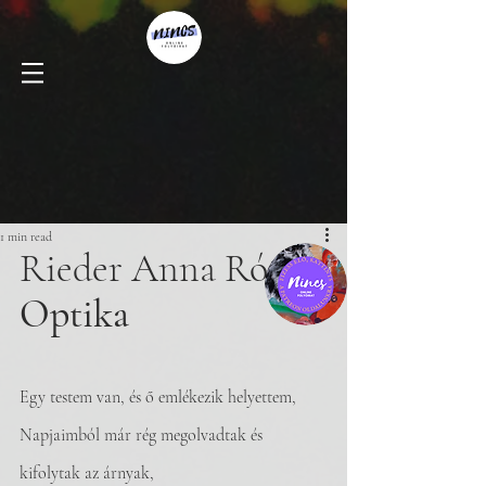
1 min read
Rieder Anna Róza
Optika
Egy testem van, és ő emlékezik helyettem,
Napjaimból már rég megolvadtak és 
kifolytak az árnyak,