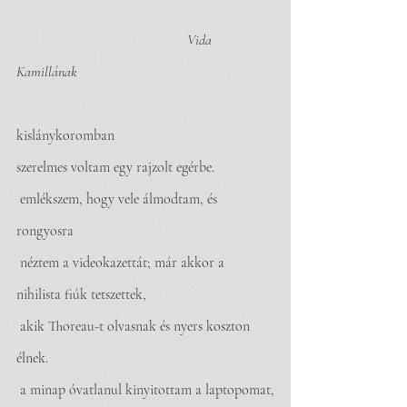
Vida 
Kamillának
kislánykoromban 
szerelmes voltam egy rajzolt egérbe.
 emlékszem, hogy vele álmodtam, és 
rongyosra
 néztem a videokazettát; már akkor a 
nihilista fiúk tetszettek, 
 akik Thoreau-t olvasnak és nyers koszton 
élnek.
 a minap óvatlanul kinyitottam a laptopomat,