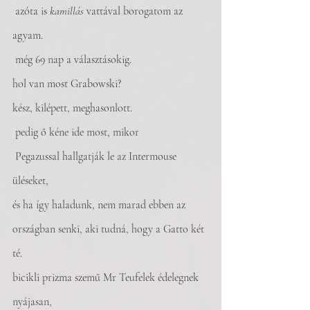
 azóta is 
kamillás
 vattával borogatom az 
agyam. 
 még 69 nap a választásokig.
hol van most Grabowski?
kész, kilépett, meghasonlott.
 pedig ő kéne ide most, mikor
 Pegazussal hallgatják le az Intermouse 
üléseket,
és ha így haladunk, nem marad ebben az 
országban senki, aki tudná, hogy a Gatto két 
té.
bicikli prizma szemű Mr Teufelek édelegnek 
nyájasan, 