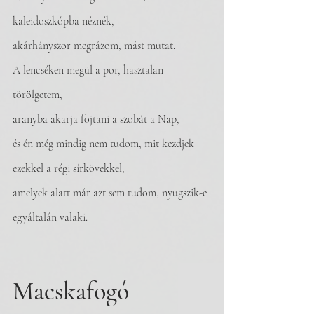
kaleidoszkópba néznék,
akárhányszor megrázom, mást mutat.
A lencséken megül a por, hasztalan 
törölgetem, 
aranyba akarja fojtani a szobát a Nap, 
és én még mindig nem tudom, mit kezdjek 
ezekkel a régi sírkövekkel, 
amelyek alatt már azt sem tudom, nyugszik-e 
egyáltalán valaki.
Macskafogó