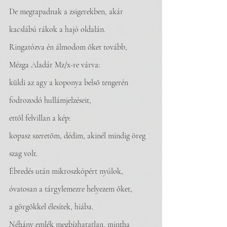
De megtapadnak a zsigerekben, akár 
kacslábú rákok a hajó oldalán.
Ringatózva én álmodom őket tovább, 
Mézga Aladár Mz/x-re várva:
küldi az agy a koponya belső tengerén 
fodrozodó hullámjelzéseit,
ettől felvillan a kép:
kopasz szeretőm, dédim, akinél mindig öreg 
szag volt.
Ébredés után mikroszkópért nyúlok, 
óvatosan a tárgylemezre helyezem őket,
a görgőkkel élesítek, hiába.
Néhány emlék megbízhatatlan, mintha 