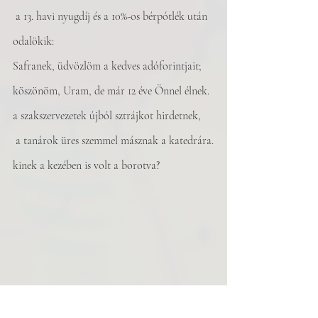
 a 13. havi nyugdíj és a 10%-os bérpótlék után 
odalökik:
Safranek, üdvözlöm a kedves adóforintjait; 
köszönöm, Uram, de már 12 éve Önnel élnek. 
a szakszervezetek újból sztrájkot hirdetnek, 
 a tanárok üres szemmel másznak a katedrára.
kinek a kezében is volt a borotva?