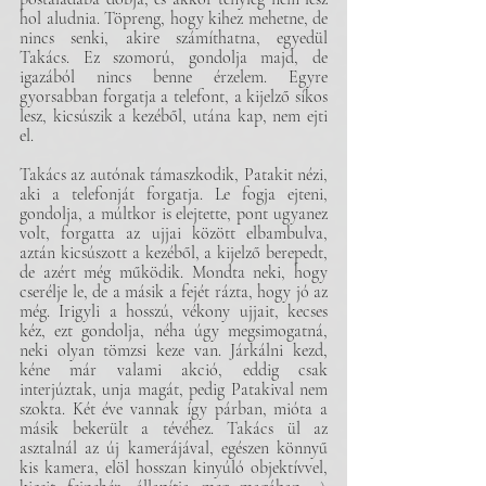
hol aludnia. Töpreng, hogy kihez mehetne, de 
nincs senki, akire számíthatna, egyedül 
Takács. Ez szomorú, gondolja majd, de 
igazából nincs benne érzelem. Egyre 
gyorsabban forgatja a telefont, a kijelző síkos 
lesz, kicsúszik a kezéből, utána kap, nem ejti 
el.
Takács az autónak támaszkodik, Patakit nézi, 
aki a telefonját forgatja. Le fogja ejteni, 
gondolja, a múltkor is elejtette, pont ugyanez 
volt, forgatta az ujjai között elbambulva, 
aztán kicsúszott a kezéből, a kijelző berepedt, 
de azért még működik. Mondta neki, hogy 
cserélje le, de a másik a fejét rázta, hogy jó az 
még. Irigyli a hosszú, vékony ujjait, kecses 
kéz, ezt gondolja, néha úgy megsimogatná, 
neki olyan tömzsi keze van. Járkálni kezd, 
kéne már valami akció, eddig csak 
interjúztak, unja magát, pedig Patakival nem 
szokta. Két éve vannak így párban, mióta a 
másik bekerült a tévéhez. Takács ül az 
asztalnál az új kamerájával, egészen könnyű 
kis kamera, elöl hosszan kinyúló objektívvel, 