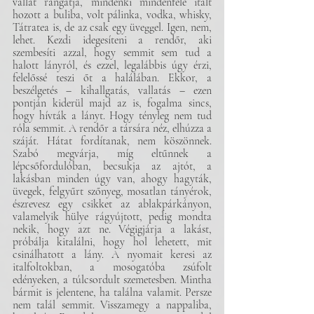
vállát rángatja, mindenki mindenféle italt 
hozott a buliba, volt pálinka, vodka, whisky, 
Tátratea is, de az csak egy üveggel. Igen, nem, 
lehet. Kezdi idegesíteni a rendőr, aki 
szembesíti azzal, hogy semmit sem tud a 
halott lányról, és ezzel, legalábbis úgy érzi, 
felelőssé teszi őt a halálában. Ekkor, a 
beszélgetés – kihallgatás, vallatás – ezen 
pontján kiderül majd az is, fogalma sincs, 
hogy hívták a lányt. Hogy tényleg nem tud 
róla semmit. A rendőr a társára néz, elhúzza a 
száját. Hátat fordítanak, nem köszönnek. 
Szabó megvárja, míg eltűnnek a 
lépcsőfordulóban, becsukja az ajtót, a 
lakásban minden úgy van, ahogy hagyták, 
üvegek, felgyűrt szőnyeg, mosatlan tányérok, 
észrevesz egy csikket az ablakpárkányon, 
valamelyik hülye rágyújtott, pedig mondta 
nekik, hogy azt ne. Végigjárja a lakást, 
próbálja kitalálni, hogy hol lehetett, mit 
csinálhatott a lány. A nyomait keresi az 
italfoltokban, a mosogatóba zsúfolt 
edényeken, a túlcsordult szemetesben. Mintha 
bármit is jelentene, ha találna valamit. Persze 
nem talál semmit. Visszamegy a nappaliba, 