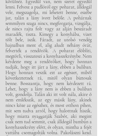
körülnéz. Egyedül van, nem szeret egyedül 
lenni. Felvesz a padlóról egy poharat, álldogál 
vele, megszagolja, mi lehetett benne, eszébe 
jut, talán a lány ivott belőle. A pohárnak 
semmilyen szaga nincs, megforgatja, vizsgálja, 
de nincs rajta folt vagy az alján beszáradt 
maradék, tiszta. Kimegy a konyhába, vizet 
tölt bele, iszik. Fáradt, az utolsó vendég 
hajnalban ment el, alig aludt néhány órát, 
felverték a rendőrök. A poharat elöblíti, 
megtörli, visszateszi a konyhaszekrénybe. Nem 
kérdezte meg a rendőröket, hogy honnan 
tudják, hogy itt járt a lány, ebben a buliban. 
Hogy honnan veszik ezt az egészet, miből 
következtetnek rá, mitől olyan biztosak 
benne. Bosszantja, hogy nem kérdezett rá. 
Lehet, hogy a lány nem is ebben a buliban 
volt, gondolja. Talán aki itt volt nála, akire ő 
nem emlékszik, az egy másik lány, akinek 
nincs köze az egészhez, és most otthon pihen, 
mit sem tudva arról, hogy halottnak hiszik, 
hogy miatta nyaggatják Szabót, aki megint 
csak nem tud semmit, csak álldogál bambán a 
konyhaszekrény előtt, és olyan, mintha a fejét 
vattába csomagolták volna. Pakolászni kezd. 