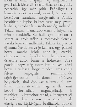
kicsit fejnehéz, állapítja meg magában. A 
gyári aksit kicseréli a tartalékra, az nagyobb, 
nehezebb, így már jobb. Próbálgatja a 
kamerát, élesít, zoomol, svenkel, és akkor a 
keresőben váratlanul megjelenik a Pataki, 
berobban a képbe, baleset baszd meg, gyere, 
kiabálja, és rohan ki a szerkesztőségi szobából. 
Takács utána. Hamarabb érnek a helyszínre, 
mint a rendőrök. Két hulla egy kocsiban, a 
sofőrt az árok szélén a mentősök élesztik. 
Pataki leparkol mellettük, Takács kiugrik az 
új kamerájával, kurva jó kamera, úgy passzol 
hozzá, mintha belőle nőne ki, letérdel, 
előtérben az újraélesztés, háttérben az 
összetört autó, benne a holttestek. Arra 
gondol, hogy még sosem került ilyen közel 
hozzá a valóság, hogy minden, amit eddig 
felvett, lényegtelen, semmitmondó 
sajtótájékoztatók, kordonnal körülvett 
helyszínek, ahol épp azt takarták el, ami 
fontos, de ez itt előtte maga az élet, amit 
képpé formálhat, megragadhatja, és 
rögzítheti. A keresőhöz tapad, a környezet jól 
behatárolt kétdimenziós térré szűkül, csak 
élesség van, képkivágás, beállítások, optikai 