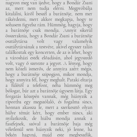
nagyon meg van ijedve, hogy a Bondár Zsani 
az, mert nem tudja elérni. Megpróbálja 
kitalálni, kiről beszél a barátnője, nem mer 
rákérdezni, mert akkor megkapja, hogy te 
sohasem figyelsz rám. Hümmög, hagyja, hogy 
a barátnője csak mondja. Annyit sikerül 
összeraknia, hogy a Bondár Zsani a barátnője 
osztálytársa volt vagy valamelyik 
osztálytársának a testvére, akivel egyszer talán 
találkoztak egy koncerten, de az is lehet, hogy 
a városházi esték előadásán, ahol jegyszedő 
volt, vagy ő szerezte a jegyet. A lényeg, hogy 
nem közeli ismerős, de annyira azért mégis, 
hogy a barátnője szipogjon, mikor mondja, 
hogy annyira fél, hogy meghalt. Pataki eltarja 
a fülétől a telefont, néha hümmög meg 
bólogat, bár azt a barátnője úgysem látja. Egy 
forgatás közepén vannak, még hiányzik a 
riportba egy megszólaló, és fogalma sincs, 
honnan akassza le, mert a szerkesztő olyan 
hülye témát kért, hogy ember nincs, aki 
nyilatkozik, de hiába mondja annak a 
faszfejnek, szóval a barátnője baja még 
véletlenül sem hiányzik neki, jó lenne, ha 
békén hagyná, majd este megbeszélik, 