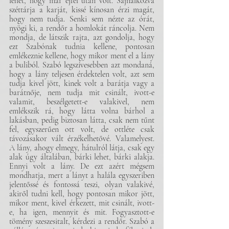
lehet, hogy már éjfél után volt. Sajnálkozva 
széttárja a karját, kissé kínosan érzi magát, 
hogy nem tudja. Senki sem nézte az órát, 
nyögi ki, a rendőr a homlokát ráncolja. Nem 
mondja, de látszik rajta, azt gondolja, hogy 
ezt Szabónak tudnia kellene, pontosan 
emlékeznie kellene, hogy mikor ment el a lány 
a buliból. Szabó legszívesebben azt mondaná, 
hogy a lány teljesen érdektelen volt, azt sem 
tudja kivel jött, kinek volt a barátja vagy a 
barátnője, nem tudja mit csinált, ivott-e 
valamit, beszélgetett-e valakivel, nem 
emlékszik rá, hogy látta volna bárhol a 
lakásban, pedig biztosan látta, csak nem tűnt 
fel, egyszerűen ott volt, de ottléte csak 
távozásakor vált érzékelhetővé. Valamelyest. 
A lány, ahogy elmegy, hátulról látja, csak egy 
alak úgy általában, bárki lehet, bárki alakja. 
Ennyi volt a lány. De ezt azért mégsem 
mondhatja, mert a lányt a halála egyszeriben 
jelentőssé és fontossá teszi, olyan valakivé, 
akiről tudni kell, hogy pontosan mikor jött, 
mikor ment, kivel érkezett, mit csinált, ivott-
e, ha igen, mennyit és mit. Fogyasztott-e 
tömény szeszesitalt, kérdezi a rendőr. Szabó a 