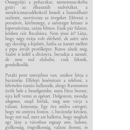
Összegyűjti a poharakat, szemeteszacskóba 
gyűri az elhasznált szalvétákat, a 
szendvicsmaradékokról leszedi a használható 
szalámit, szortírozza az üvegeket. Előveszi a 
porszívót, körbemegy, a szőnyeget kétszer is 
kiporszívózza, utána felmos. Eszik pár falatot, 
közben ráír Barabásra. Nem jössz át? Látja, 
hogy négy órája volt elérhető, de azért nézi 
egy darabig a kijelzőt, hátha az üzenet mellett 
a pipa átvált profilképre. Biztos alszik még. 
Szabó is ledől a díványra, becsukja a szemét, 
de nem tud elaludni, csak fekszik, 
gondolkodik.
Pataki pont interjúban van, amikor hívja a 
barátnője. Elfelejti lenémítani a telefont, a 
felvételen tisztán hallatszik, ahogy Rammstein 
üvölt bele a beszélgetésbe, mein Herz brennt, 
újra kell venni az egészet. Dolgozom, mondja 
idegesen, majd hívlak, meg sem várja a 
választ, kinyomja. Egy óra múlva csörgeti, 
hogy mi annyira fontos. A barátnője kérdezi, 
hogy mit tud, mert azt hallotta, hogy meghalt 
egy lány a városban tegnap este, baleset, 
gyilkosság, öngyilkosság, valami ilyesmi, és 