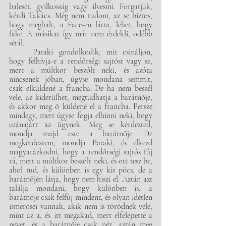
baleset, gyilkosság vagy ilyesmi. Forgatjuk, 
kérdi Takács. Még nem tudom, az se biztos, 
hogy meghalt, a Face-en látta, lehet, hogy 
fake. A másikat így már nem érdekli, odébb 
sétál.
	Pataki gondolkodik, mit csináljon, 
hogy felhívja-e a rendőrségi sajtóst vagy se, 
mert a múltkor beszólt neki, és azóta 
nincsenek jóban, úgyse mondana semmit, 
csak elküldené a francba. De ha nem beszél 
vele, az kiderülhet, megtudhatja a barátnője, 
és akkor meg ő küldené el a francba. Persze 
mindegy, mert úgyse fogja elhinni neki, hogy 
utánajárt az ügynek. Meg se kérdezted, 
mondja majd este a barátnője. De 
megkérdeztem, mondja Pataki, és elkezd 
magyarázkodni, hogy a rendőrségi sajtós fúj 
rá, mert a múltkor beszólt neki, és ott tesz be, 
ahol tud, és különben is egy kis pöcs, de a 
barátnőjén látja, hogy nem hiszi el. Aztán azt 
találja mondani, hogy különben is, a 
barátnője csak felfúj mindent, és olyan idétlen 
ismerősei vannak, akik nem is törődnek vele, 
mint az a, és itt megakad, mert elfelejtette a 
nevet, és a barátnője csak néz, aztán meg 