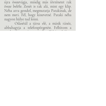
újra összevágja, mindig más történetet rak 
össze belőle. Zenét is rak alá, mint egy klip. 
Néha arra gondol, megmutatja Patakinak, de 
nem meri. Fél, hogy kinevetné. Pataki néha 
nagyon hülye tud lenni.
	Odasétál a társa elé, a másik ránéz, 
abbahagyja a telefonpörgetést. Felhívom a 
rendőrségi sajtóst, mondja. Takács bólint, 
reméli, hogy a Pataki ismerőse meghalt, és 
lesz mit forgatniuk. Egy helyszínt képzel maga 
elé, a rendőrautó szirénája némán villog, a 
holttest letakarva, a helyszínelők elmélyülten 
dolgoznak körülötte, távolabb a 
halottszállítók beszélgetnek, az egyikük 
hevesen gesztikulál. Minden mozgásban van a 
hulla körül. Hosszú snittekkel dolgozik, 
ráérősen. Néha pozíciót vált, és ilyenkor a 
holttest átalakul, más formát vesz fel, újabb és 
újabb jelentést adva a körülötte zajló 
eseményeknek. Takács most enyhe szelet 
képzel, ami megmozgatja a testet takaró 
műanyag ponyvát, megszüntetve ezzel a 
középpont mozdulatlanságát. A szél felkapja a 
ponyva sarkát, előtűnik egy láb. Ráközelít. A 
háttérben elmosódottan látszik, ahogy a 