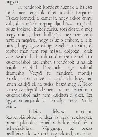
hagyta. 
	A rendőrök kordont húznak a baleset 
köré, nem engedik őket tovább forgatni. 
Takács leengedi a kamerát, hogy akkor ennyi 
volt, de a másik megragadja, húzza magával, 
be az árokszéli kukoricásba, töri előtte, ő meg 
megy utána, ilyen kollégája még nem volt, 
hirtelen megérzi, hogy ez az ő embere, a lelki 
társa, hogy egész eddigi életében rá várt, és 
többet már nem fog mással dolgozni, csak 
vele. Az árokba borult autó mögött érnek ki a 
kukoricásból, átellenben a rendőrök, a hullák 
másik szögből látszanak, így sokkal 
drámaibb. Vegyél fel mindent, mondja 
Pataki, aztán átüvölt a sajtósnak, hogy na, 
innen küldjél el, ha tudsz, baszd meg. A fickó 
remeg az idegtől, de nem tud mit csinálni, a 
kukoricásból már nem küldheti el őket. Ezt 
úgyse adhatjátok le, kiabálja, mire Pataki 
beint. 
	Takács felvesz mindent. 
Szuperplánokba rendezi az apró részleteket, 
premierplánokat csinál a holttestekről és a 
helyszínelőkről. Végigmegy az összes 
beállításon: kisszekond, tágszekond, amerikai, 