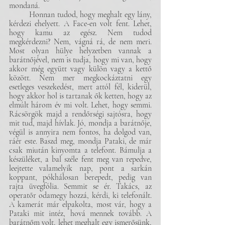
mondaná. 
	Honnan tudod, hogy meghalt egy lány, 
kérdezi ehelyett. A Face-en volt fent. Lehet, 
hogy kamu az egész. Nem tudod 
megkérdezni? Nem, vágná rá, de nem meri. 
Most olyan hülye helyzetben vannak a 
barátnőjével, nem is tudja, hogy mi van, hogy 
akkor még együtt vagy külön vagy a kettő 
között. Nem mer megkockáztatni egy 
esetleges veszekedést, mert attól fél, kiderül, 
hogy akkor hol is tartanak ők ketten, hogy az 
elmúlt három év mi volt. Lehet, hogy semmi. 
Rácsörgök majd a rendőrségi sajtósra, hogy 
mit tud, majd hívlak. Jó, mondja a barátnője, 
végül is annyira nem fontos, ha dolgod van, 
ráér este. Baszd meg, mondja Pataki, de már 
csak miután kinyomta a telefont. Bámulja a 
készüléket, a bal széle fent meg van repedve, 
leejtette valamelyik nap, pont a sarkán 
koppant, pókhálosan berepedt, pedig van 
rajta üvegfólia. Semmit se ér. Takács, az 
operatőr odamegy hozzá, kérdi, ki telefonált. 
A kamerát már elpakolta, most vár, hogy a 
Pataki mit intéz, hová mennek tovább. A 
barátnőm volt, lehet meghalt egy ismerősünk, 