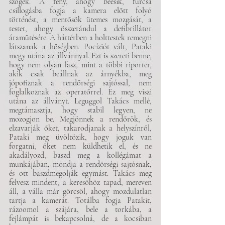
szögek. A fény, ahogy beesik, furcsa 
csillogásba fogja a kamera előtt folyó 
történést, a mentősök ütemes mozgását, a 
testet, ahogy összerándul a defibrillátor 
áramütésére. A háttérben a holttestek remegni 
látszanak a hőségben. Pocíziót vált, Pataki 
megy utána az állvánnyal. Ezt is szereti benne, 
hogy nem olyan fasz, mint a többi riporter, 
akik csak beállnak az árnyékba, meg 
jópofiznak a rendőrségi sajtóssal, nem 
foglalkoznak az operatőrrel. Ez meg viszi 
utána az állványt. Leguggol Takács mellé, 
megtámasztja, hogy stabil legyen, ne 
mozogjon be. Megjönnek a rendőrök, és 
elzavarják őket, takarodjanak a helyszínről, 
Pataki meg üvöltözik, hogy joguk van 
forgatni, őket nem küldhetik el, és ne 
akadályozd, baszd meg a kollégámat a 
munkájában, mondja a rendőrségi sajtósnak, 
és ott baszdmegolják egymást. Takács meg 
felvesz mindent, a keresőhöz tapad, mereven 
áll, a válla már görcsöl, ahogy mozdulatlan 
tartja a kamerát. Totálba fogja Patakit, 
rázoomol a szájára, bele a torkába, a 
fejlámpát is bekapcsolná, de a kocsiban 