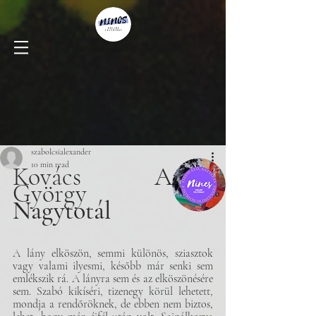
szabolcsialexander
10 min read
Kovács Attila 
György
Nagytotál
A lány elköszön, semmi különös, sziasztok 
vagy valami ilyesmi, később már senki sem 
emlékszik rá. A lányra sem és az elköszönésére 
sem. Szabó kikíséri, tizenegy körül lehetett, 
mondja a rendőröknek, de ebben nem biztos, 