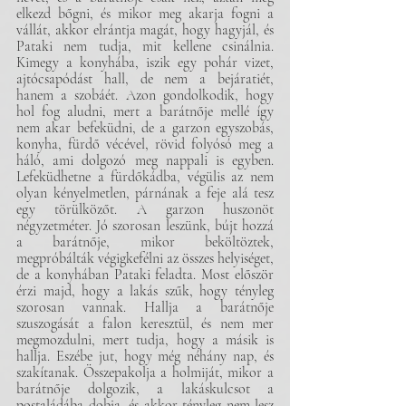
elkezd bőgni, és mikor meg akarja fogni a 
vállát, akkor elrántja magát, hogy hagyjál, és 
Pataki nem tudja, mit kellene csinálnia. 
Kimegy a konyhába, iszik egy pohár vizet, 
ajtócsapódást hall, de nem a bejáratiét, 
hanem a szobáét. Azon gondolkodik, hogy 
hol fog aludni, mert a barátnője mellé így 
nem akar befeküdni, de a garzon egyszobás, 
konyha, fürdő vécével, rövid folyósó meg a 
háló, ami dolgozó meg nappali is egyben. 
Lefeküdhetne a fürdőkádba, végülis az nem 
olyan kényelmetlen, párnának a feje alá tesz 
egy törülközőt. A garzon huszonöt 
négyzetméter. Jó szorosan leszünk, bújt hozzá 
a barátnője, mikor beköltöztek, 
megpróbálták végigkefélni az összes helyiséget, 
de a konyhában Pataki feladta. Most először 
érzi majd, hogy a lakás szűk, hogy tényleg 
szorosan vannak. Hallja a barátnője 
szuszogását a falon keresztül, és nem mer 
megmozdulni, mert tudja, hogy a másik is 
hallja. Eszébe jut, hogy még néhány nap, és 
szakítanak. Összepakolja a holmiját, mikor a 
barátnője dolgozik, a lakáskulcsot a 
postaládába dobja, és akkor tényleg nem lesz 