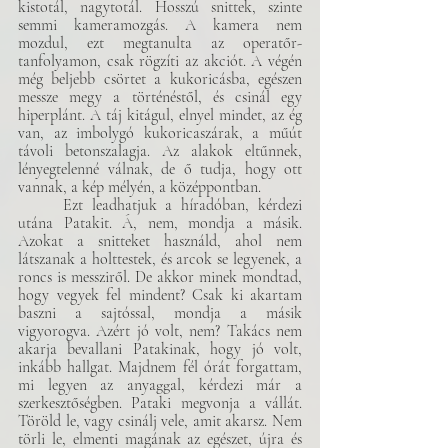
kistotál, nagytotál. Hosszú snittek, szinte 
semmi kameramozgás. A kamera nem 
mozdul, ezt megtanulta az operatőr-
tanfolyamon, csak rögzíti az akciót. A végén 
még beljebb csörtet a kukoricásba, egészen 
messze megy a történéstől, és csinál egy 
hiperplánt. A táj kitágul, elnyel mindet, az ég 
van, az imbolygó kukoricaszárak, a műút 
távoli betonszalagja. Az alakok eltűnnek, 
lényegtelenné válnak, de ő tudja, hogy ott 
vannak, a kép mélyén, a középpontban. 
	Ezt leadhatjuk a híradóban, kérdezi 
utána Patakit. Á, nem, mondja a másik. 
Azokat a snitteket használd, ahol nem 
látszanak a holttestek, és arcok se legyenek, a 
roncs is messziről. De akkor minek mondtad, 
hogy vegyek fel mindent? Csak ki akartam 
baszni a sajtóssal, mondja a másik 
vigyorogva. Azért jó volt, nem? Takács nem 
akarja bevallani Patakinak, hogy jó volt, 
inkább hallgat. Majdnem fél órát forgattam, 
mi legyen az anyaggal, kérdezi már a 
szerkesztőségben. Pataki megvonja a vállát. 
Töröld le, vagy csinálj vele, amit akarsz. Nem 
törli le, elmenti magának az egészet, újra és 