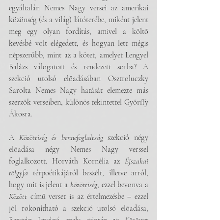
egyáltalán Nemes Nagy versei az amerikai 
közönség (és a világ) látóterébe, miként jelent 
meg egy olyan fordítás, amivel a költő 
kevésbé volt elégedett, és hogyan lett mégis 
népszerűbb, mint az a kötet, amelyet Lengyel 
Balázs válogatott és rendezett sorba? A 
szekció utolsó előadásában Osztroluczky 
Sarolta Nemes Nagy hatását elemezte más 
szerzők verseiben, különös tekintettel Győrffy 
Ákosra. 
A 
Közöttiség és bennefoglaltság
 szekció négy 
előadása négy Nemes Nagy verssel 
foglalkozott. Horváth Kornélia az 
Éjszakai 
tölgyfa 
térpoétikájáról beszélt, illetve arról, 
hogy mit is jelent a 
közöttiség
, ezzel bevonva a 
Között 
című verset is az értelmezésbe – ezzel 
jól rokonítható a szekció utolsó előadása, 