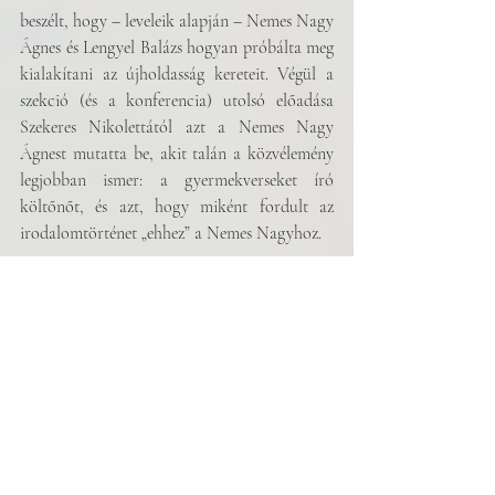
beszélt, hogy – leveleik alapján – Nemes Nagy 
Ágnes és Lengyel Balázs hogyan próbálta meg 
kialakítani az újholdasság kereteit. Végül a 
szekció (és a konferencia) utolsó előadása 
Szekeres Nikolettától azt a Nemes Nagy 
Ágnest mutatta be, akit talán a közvélemény 
legjobban ismer: a gyermekverseket író 
költőnőt, és azt, hogy miként fordult az 
irodalomtörténet „ehhez” a Nemes Nagyhoz.
Összességében a konferencia érdekes, izgalmas 
és sokszínű volt – és azt hiszem, több 
előadásnak is a javára fog válni az írott 
formába öntés és a bővebb kifejtés lehetősége. 
Én izgatottan várom az Irodalmi Magazin 
Nemes Nagy-különszámát.