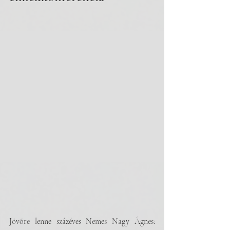
Jövőre lenne százéves Nemes Nagy Ágnes: 