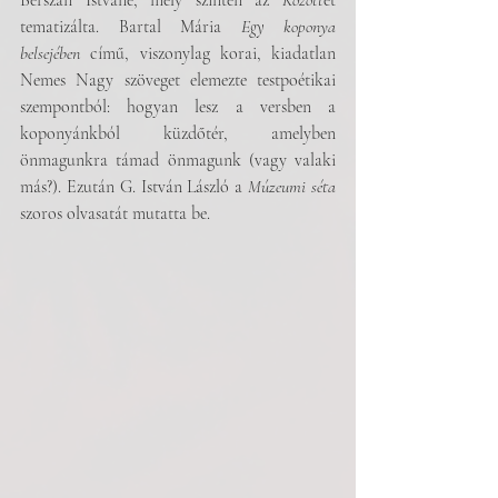
Berszán Istváné, mely szintén az 
Között
et 
tematizálta. Bartal Mária 
Egy koponya 
belsejében 
című, viszonylag korai, kiadatlan 
Nemes Nagy szöveget elemezte testpoétikai 
szempontból: hogyan lesz a versben a 
koponyánkból küzdőtér, amelyben 
önmagunkra támad önmagunk (vagy valaki 
más?). Ezután G. István László a 
Múzeumi séta 
szoros olvasatát mutatta be.