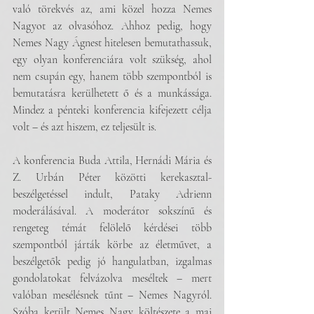
való törekvés az, ami közel hozza Nemes 
Nagyot az olvasóhoz. Ahhoz pedig, hogy 
Nemes Nagy Ágnest hitelesen bemutathassuk, 
egy olyan konferenciára volt szükség, ahol 
nem csupán egy, hanem több szempontból is 
bemutatásra kerülhetett ő és a munkássága.  
Mindez a pénteki konferencia kifejezett célja 
volt – és azt hiszem, ez teljesült is.
A konferencia Buda Attila, Hernádi Mária és 
Z. Urbán Péter közötti kerekasztal-
beszélgetéssel indult, Pataky Adrienn 
moderálásával. A moderátor sokszínű és 
rengeteg témát felölelő kérdései több 
szempontból járták körbe az életművet, a 
beszélgetők pedig jó hangulatban, izgalmas 
gondolatokat felvázolva meséltek – mert 
valóban mesélésnek tűnt – Nemes Nagyról. 
Szóba került Nemes Nagy költészete a mai 