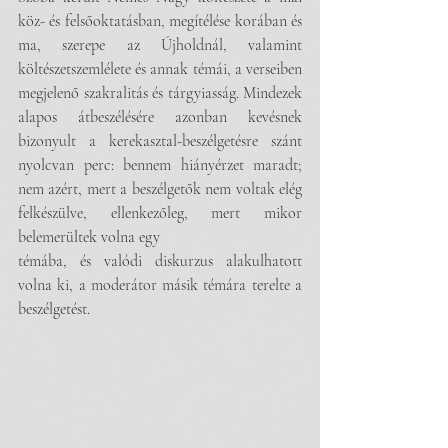
köz- és felsőoktatásban, megítélése korában és 
ma, szerepe az Újholdnál, valamint 
költészetszemlélete és annak témái, a verseiben 
megjelenő szakralitás és tárgyiasság. Mindezek 
alapos átbeszélésére azonban kevésnek 
bizonyult a kerekasztal-beszélgetésre szánt 
nyolcvan perc: bennem hiányérzet maradt; 
nem azért, mert a beszélgetők nem voltak elég 
felkészülve, ellenkezőleg, mert mikor 
belemerültek volna egy 
témába, és valódi diskurzus alakulhatott 
volna ki, a moderátor másik témára terelte a 
beszélgetést.