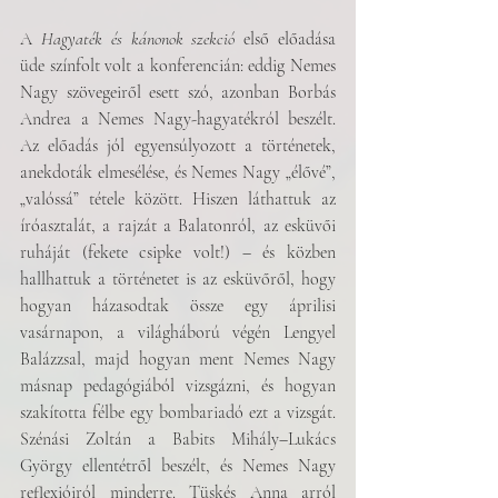
A 
Hagyaték és kánonok szekció 
első előadása 
üde színfolt volt a konferencián: eddig Nemes 
Nagy szövegeiről esett szó, azonban Borbás 
Andrea a Nemes Nagy-hagyatékról beszélt. 
Az előadás jól egyensúlyozott a történetek, 
anekdoták elmesélése, és Nemes Nagy „élővé”, 
„valóssá” tétele között. Hiszen láthattuk az 
íróasztalát, a rajzát a Balatonról, az esküvői 
ruháját (fekete csipke volt!) – és közben 
hallhattuk a történetet is az esküvőről, hogy 
hogyan házasodtak össze egy áprilisi 
vasárnapon, a világháború végén Lengyel 
Balázzsal, majd hogyan ment Nemes Nagy 
másnap pedagógiából vizsgázni, és hogyan 
szakította félbe egy bombariadó ezt a vizsgát. 
Szénási Zoltán a Babits Mihály–Lukács 
György ellentétről beszélt, és Nemes Nagy 
reflexióiról minderre. Tüskés Anna arról 