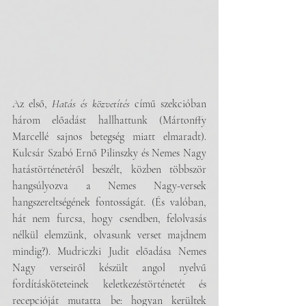
Az első, 
Hatás és közvetítés
 című szekcióban 
három előadást hallhattunk (Mártonffy 
Marcellé sajnos betegség miatt elmaradt). 
Kulcsár Szabó Ernő Pilinszky és Nemes Nagy 
hatástörténetéről beszélt, közben többször 
hangsúlyozva a Nemes Nagy-versek 
hangszereltségének fontosságát. (És valóban, 
hát nem furcsa, hogy csendben, felolvasás 
nélkül elemzünk, olvasunk verset majdnem 
mindig?). Mudriczki Judit előadása Nemes 
Nagy verseiről készült angol nyelvű 
fordításköteteinek keletkezéstörténetét és 
recepcióját mutatta be: hogyan kerültek 