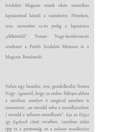
Irodalmi Magazin ennek okán tematikus 
lapszámmal készül a tiszteletére. Pénteken, 
2021. november 12-én pedig a lapszámra 
„előkészülő” Nemes Nagy-konferenciát 
rendezett a Petőfi Irodalmi Múzeum és a 
Magazin. Beszámoló.
Nehéz úgy beszélni, írni, gondolkodni Nemes 
Nagy Ágnesről, hogy az ember felérjen ahhoz 
a nívóhoz, amelyet ő magával szemben is 
támasztott: „ne mondd soha a mondhatatlant 
/ mondd a nehezen mondhatót”, írja az 
Elégia 
egy fogolyról 
című versében. Azonban talán 
épp ez a pontosság, ez a 
nehezen mondható
ra 