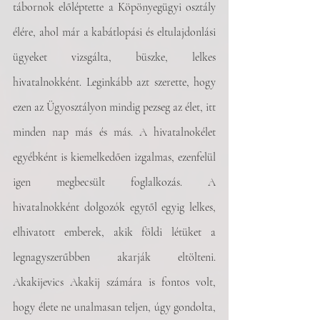
tábornok előléptette a Köpönyegügyi osztály 
élére, ahol már a kabátlopási és eltulajdonlási 
ügyeket vizsgálta, büszke, lelkes 
hivatalnokként. Leginkább azt szerette, hogy 
ezen az Ügyosztályon mindig pezseg az élet, itt 
minden nap más és más. A hivatalnokélet 
egyébként is kiemelkedően izgalmas, ezenfelül 
igen megbecsült foglalkozás. A 
hivatalnokként dolgozók egytől egyig lelkes, 
elhivatott emberek, akik földi létüket a 
legnagyszerűbben akarják eltölteni. 
Akakijevics Akakij számára is fontos volt, 
hogy élete ne unalmasan teljen, úgy gondolta, 