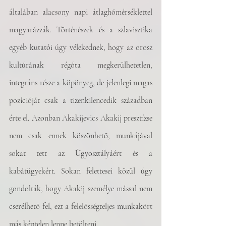
általában alacsony napi átlaghőmérséklettel 
magyarázzák. Történészek és a szlavisztika 
egyéb kutatói úgy vélekednek, hogy az orosz 
kultúrának régóta megkerülhetetlen, 
integráns része a köpönyeg, de jelenlegi magas 
pozícióját csak a tizenkilencedik században 
érte el. Azonban Akakijevics Akakij presztízse 
nem csak ennek köszönhető, munkájával 
sokat tett az Ügyosztályáért és a 
kabátügyekért. Sokan felettesei közül úgy 
gondolták, hogy Akakij személye mással nem 
cserélhető fel, ezt a felelősségteljes munkakört 
más képtelen lenne betölteni.