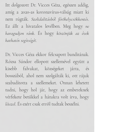
Itt dolgozott Dr. Vicces Géza, egészen addig, 
amíg a 2020-as koronavírus-válság miatt ki 
nem rúgták. 
Szolidalitásból férőhelycsökkentés
. 
Ez állt a hivatalos levélben. Meg hogy 
ne 
haragudjon ránk
. És hogy 
köszönjük az évek 
hathatós segítségét.
Dr. Vicces Géza ekkor felcsapott banditának. 
Rózsa Sándor ellopott szellemével együtt a 
kisebb falvakat, községeket járta, és 
bosszúból, ahol nem szolgálták ki, ott rájuk 
szabadította a szellemeket. Onnan lehetett 
tudni, hogy hol jár, hogy az embereknek 
vérfekete betűkkel a hátukra volt írva, hogy 
létezel
. És ezért csak erről tudtak beszélni.