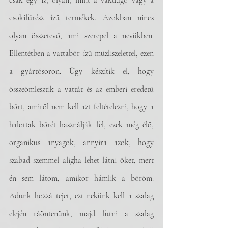
csak egy íz, olyan, mint a vakdugó vagy a 
csokifűrész ízű termékek. Azokban nincs 
olyan összetevő, ami szerepel a nevükben. 
Ellentétben a vattabőr ízű müzliszelettel, ezen 
a gyártósoron. Úgy készítik el, hogy 
összeömlesztik a vattát és az emberi eredetű 
bőrt, amiről nem kell azt feltételezni, hogy a 
halottak bőrét használják fel, ezek még élő, 
organikus anyagok, annyira azok, hogy 
szabad szemmel aligha lehet látni őket, mert 
én sem látom, amikor hámlik a bőröm. 
Adunk hozzá tejet, ezt nekünk kell a szalag 
elején ráöntenünk, majd futni a szalag 