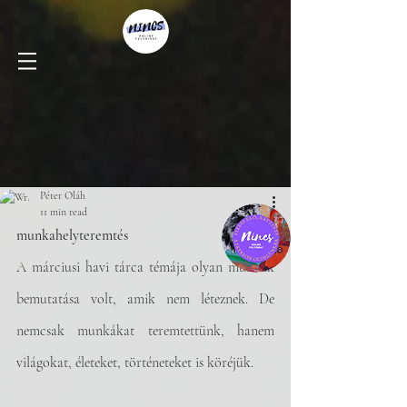
Péter Oláh
11 min read
munkahelyteremtés
A márciusi havi tárca témája olyan munkák 
bemutatása volt, amik nem léteznek. De 
nemcsak munkákat teremtettünk, hanem 
világokat, életeket, történeteket is köréjük.