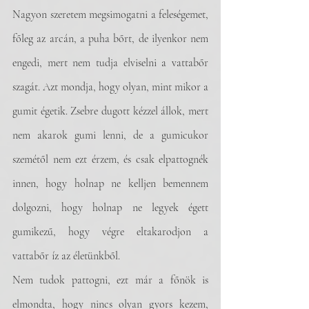
Nagyon szeretem megsimogatni a feleségemet, 
főleg az arcán, a puha bőrt, de ilyenkor nem 
engedi, mert nem tudja elviselni a vattabőr 
szagát. Azt mondja, hogy olyan, mint mikor a 
gumit égetik. Zsebre dugott kézzel állok, mert 
nem akarok gumi lenni, de a gumicukor 
szemétől nem ezt érzem, és csak elpattognék 
innen, hogy holnap ne kelljen bemennem 
dolgozni, hogy holnap ne legyek égett 
gumikezű, hogy végre eltakarodjon a 
vattabőr íz az életünkből.
Nem tudok pattogni, ezt már a főnök is 
elmondta, hogy nincs olyan gyors kezem, 