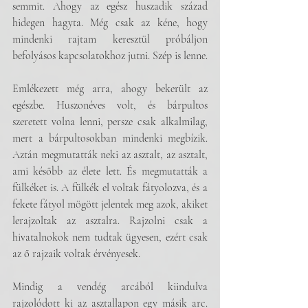
semmit. Ahogy az egész huszadik század 
hidegen hagyta. Még csak az kéne, hogy 
mindenki rajtam keresztül próbáljon 
befolyásos kapcsolatokhoz jutni. Szép is lenne. 
Emlékezett még arra, ahogy bekerült az 
egészbe. Huszonéves volt, és bárpultos 
szeretett volna lenni, persze csak alkalmilag, 
mert a bárpultosokban mindenki megbízik. 
Aztán megmutatták neki az asztalt, az asztalt, 
ami később az élete lett. És megmutatták a 
fülkéket is. A fülkék el voltak fátyolozva, és a 
fekete fátyol mögött jelentek meg azok, akiket 
lerajzoltak az asztalra. Rajzolni csak a 
hivatalnokok nem tudtak ügyesen, ezért csak 
az ő rajzaik voltak érvényesek.
Mindig a vendég arcából kiindulva 
rajzolódott ki az asztallapon egy másik arc. 