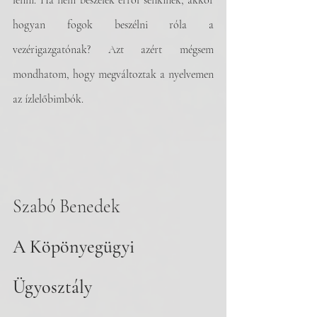
lenni. Ha nem beszélek erről senkinek, akkor 
hogyan fogok beszélni róla a 
vezérigazgatónak? Azt azért mégsem 
mondhatom, hogy megváltoztak a nyelvemen 
az ízlelőbimbók.
Szabó Benedek
A Köpönyegügyi 
Ügyosztály