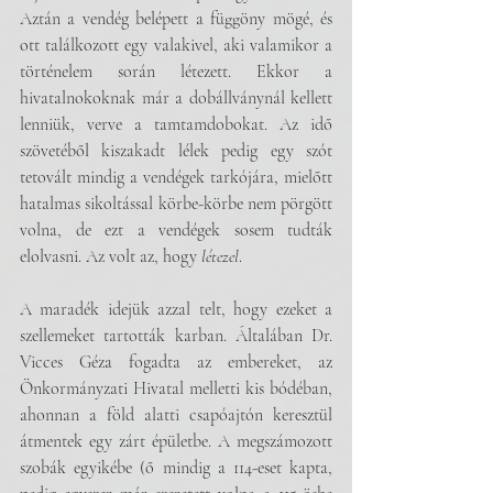
Aztán a vendég belépett a függöny mögé, és 
ott találkozott egy valakivel, aki valamikor a 
történelem során létezett. Ekkor a 
hivatalnokoknak már a dobállványnál kellett 
lenniük, verve a tamtamdobokat. Az idő 
szövetéből kiszakadt lélek pedig egy szót 
tetovált mindig a vendégek tarkójára, mielőtt 
hatalmas sikoltással körbe-körbe nem pörgött 
volna, de ezt a vendégek sosem tudták 
elolvasni. Az volt az, hogy 
létezel
.
A maradék idejük azzal telt, hogy ezeket a 
szellemeket tartották karban. Általában Dr. 
Vicces Géza fogadta az embereket, az 
Önkormányzati Hivatal melletti kis bódéban, 
ahonnan a föld alatti csapóajtón keresztül 
átmentek egy zárt épületbe. A megszámozott 
szobák egyikébe (ő mindig a 114-eset kapta, 