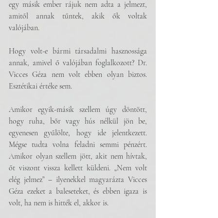
egy másik ember rájuk nem adta a jelmezt, 
amitől annak tűntek, akik ők voltak 
valójában.
Hogy volt-e bármi társadalmi hasznossága 
annak, amivel ő valójában foglalkozott? Dr. 
Vicces Géza nem volt ebben olyan biztos. 
Esztétikai értéke sem. 
Amikor egyik-másik szellem úgy döntött, 
hogy ruha, bőr vagy hús nélkül jön be, 
egyenesen gyűlölte, hogy ide jelentkezett. 
Mégse tudta volna feladni semmi pénzért. 
Amikor olyan szellem jött, akit nem hívtak, 
őt viszont vissza kellett küldeni. „Nem volt 
elég jelmez” – ilyenekkel magyarázta Vicces 
Géza ezeket a baleseteket, és ebben igaza is 
volt, ha nem is hitték el, akkor is. 