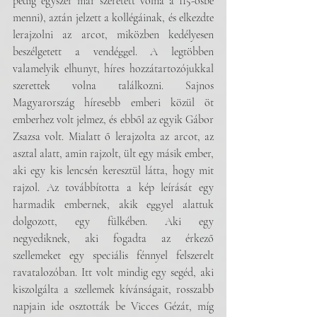
pedig egyszer már szeretett volna a 115-ösbe 
menni), aztán jelzett a kollégáinak, és elkezdte 
lerajzolni az arcot, miközben kedélyesen 
beszélgetett a vendéggel. A legtöbben 
valamelyik elhunyt, híres hozzátartozójukkal 
szerettek volna találkozni. Sajnos 
Magyarország híresebb emberi közül öt 
emberhez volt jelmez, és ebből az egyik Gábor 
Zsazsa volt. Mialatt ő lerajzolta az arcot, az 
asztal alatt, amin rajzolt, ült egy másik ember, 
aki egy kis lencsén keresztül látta, hogy mit 
rajzol. Az továbbította a kép leírását egy 
harmadik embernek, akik eggyel alattuk 
dolgozott, egy fülkében. Aki egy 
negyediknek, aki fogadta az érkező 
szellemeket egy speciális fénnyel felszerelt 
ravatalozóban. Itt volt mindig egy segéd, aki 
kiszolgálta a szellemek kívánságait, rosszabb 
napjain ide osztották be Vicces Gézát, míg 