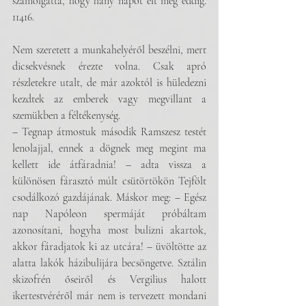
számolgatta, hogy hány napot élt még eddig. 
11416. 
Nem szeretett a munkahelyéről beszélni, mert 
dicsekvésnek érezte volna. Csak apró 
részletekre utalt, de már azoktól is hüledezni 
kezdtek az emberek vagy megvillant a 
szemükben a féltékenység.
– Tegnap átmostuk második Ramszesz testét 
lenolajjal, ennek a dögnek meg megint ma 
kellett ide átfáradnia! – adta vissza a 
különösen fárasztó múlt csütörtökön Tejfölt 
csodálkozó gazdájának. Máskor meg: – Egész 
nap Napóleon spermáját próbáltam 
azonosítani, hogyha most bulizni akartok, 
akkor fáradjatok ki az utcára! – üvöltötte az 
alatta lakók házibulijára becsöngetve. Sztálin 
skizofrén őseiről és Vergilius halott 
ikertestvéréről már nem is tervezett mondani 