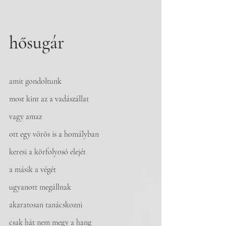
hősugár
amit gondoltunk
most kint az a vadászállat
vagy amaz
ott egy vörös is a homályban
keresi a körfolyosó elejét
a másik a végét
ugyanott megállnak
akaratosan tanácskozni
csak hát nem megy a hang