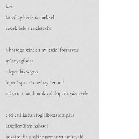
ízére
látszólag kerek szemekkel
veszek bele a részletekbe
a harsogó színek a nyíltszíni forrasztás
műanyagfodra
a legendás szignó
hiper!! space!! cowboy!! 2000!!
és bármit hatalmunk volt kiparittyázni vele
e teljes állásban foglalkoztatott pára 
átszellemülten habzsol
hozzátoldja a saját mármár valamirevaló 