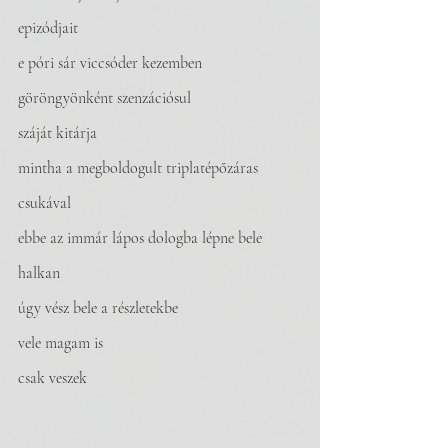
epizódjait
e póri sár viccsóder kezemben 
göröngyönként szenzációsul
száját kitárja
mintha a megboldogult triplatépőzáras 
csukával
ebbe az immár lápos dologba lépne bele 
halkan
úgy vész bele a részletekbe
vele magam is
csak veszek