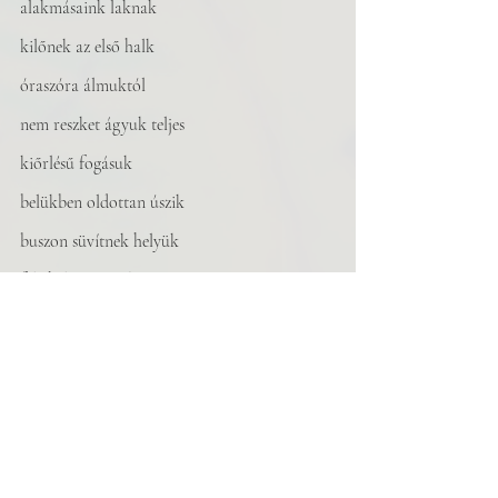
alakmásaink laknak
kilőnek az első halk
óraszóra álmuktól
nem reszket ágyuk teljes
kiőrlésű fogásuk
belükben oldottan úszik
buszon süvítnek helyük
felé helyes szavakat
terelnek elfogulatlan
mondatokba
együtt mennek el hosszan
feküsznek még utána