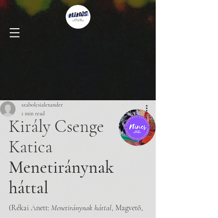
szabolcsialexander
1 min read
Király Csenge 
Katica 
Menetiránynak 
háttal 
(Rékai Anett: 
Menetiránynak háttal
, Magvető, 