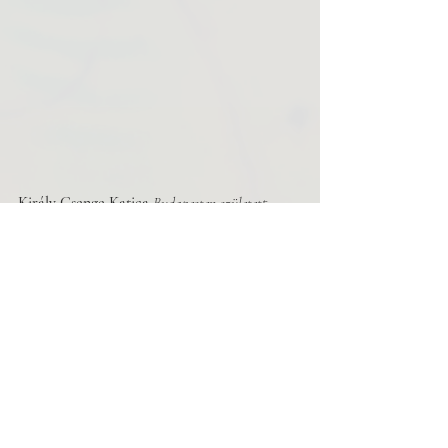
Király Csenge Katica
 Budapesten született, 
2001.-ben. Sokáig tartott attól, hogy a buszajtó 
két részbe vágja majd, mint a János Vitéz a 
Jancsó-filmben a törököket. Később az Osztrák 
Iskolába járt, aztán a Deák-Téri Evangélikus 
Gimnáziumban tengette diákéveit. A sárvári 
írótáborban 3 éve dicséretet kapott, eddig a 