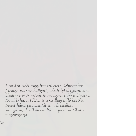
Horváth Adél 1999-ben született Debrecenben. 
Jelenleg orvostanhallgató, zárthelyi dolgozatokon 
kívül verset és prózát ír. Szövegeit többek között a 
KULTer.hu, a PRAE és a Csillagszálló közölte. 
Szeret húsos palacsintát enni és cicákat 
simogatni, de alkalomadtán a palacsintákat is 
megcirógatja. 
Vers