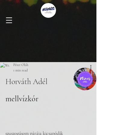
Péter Oláh
1 min read
Horváth Adél 
mellvízkór 
szuszogásom párája kicsapódik 