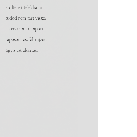
erőltetett telekhatár
tudod nem tart vissza
elkenem a krétaport
taposom aszfaltrajzod
úgyis ezt akartad 