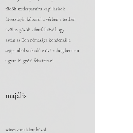
tüdők szederpárnira kapillárisok 
útvesztőjén kóborol a vérben a testben 
üvöltés gőzöli viharfelhővé hogy 
aztán az Éon némasága kondenzálja 
sejtjeimből szakadó esővé zuhog bennem 
ugyan ki győzi felszárítani 
majális 
színes vonalakat húzol 