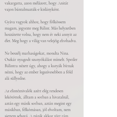
vakargatta, azon mélázott, hogy Anitát 
vajon bántalmazták-e kislányként.
Gyáva vagyok ahhoz, hogy fölkössem 
magam, jegyezte meg Bálint. Más helyzetben 
hozzátette volna, hogy nem ér neki annyit az 
élet. Meg hogy a világ van velejéig elrohadva.
Ne beszélj marhaságokat, mondta Nina. 
Oszkár nyugodt szunyókálást mímelt. Spoiler 
Bálintra nézett úgy, ahogy a kutyák bírnak 
nézni, hogy az ember legszívesebben a föld 
alá süllyedne.
Az elintéznivalók azért elég rendesen 
lekötöttek, álltam a sorban a hivatalnál, 
aztán egy másik sorban, aztán megint egy 
másikban, félkómásan, jól elvoltam, nem 
siettem sehová. A pánik akkor tört rám, 