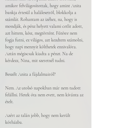
amikor felvilágosítottak, hogy amint Anita 
bankja értesül a halálesetről, blokkolja a 
számlát. Rohantam az izéhez, na, hogy is 
mondják, és pénz helyett valami cetlit adott, 
azt hittem, kész, megtörtént. Fűtésre nem 
fogja futni, ez világos, azt kezdtem számolni, 
hogy napi mennyit költhetek ennivalóra. 
Aztán mégiscsak kiadta a pénzt. Na de 
kérdezz, Nina, mit szeretnél tudni.
Beszélt Anita a fájdalmairól?
Nem. Az utolsó napokban már nem tudott 
felállni. Hetek óta nem evett, nem kívánta az 
ételt.
Azért az talán jobb, hogy nem került 
kórházba.