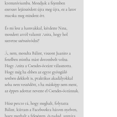
krematóriumba. Mondjuk a fejemben 
ezerszer lejátszódott újra meg újra, ez a lator 
macska meg mindent ért.
És mi lesz a hamvakkal, kérdezte Nina, 
mondott arról valamit Anita, hogy hol 
szeretne szétszóródni?
Á, nem, mondta Bálint, viszont Juanito a 
fotelben mintha mást dorombolt volna. 
Hogy Anita a Csendes-óceánt választotta. 
Hogy még ha ebben az egyre gyöngülő 
testben dekkolt is, praktikus akadályokkal 
soha nem vesződött, s ha másképp nem ment, 
az éppen adottat nevezte el Csendes-óceánnak.
Húsz percre rá, hogy meghalt, folytatta 
Bálint, kiírtam a Facebookra három nyelven, 
hogy meghalt a feleségem, és tudod, annyira 