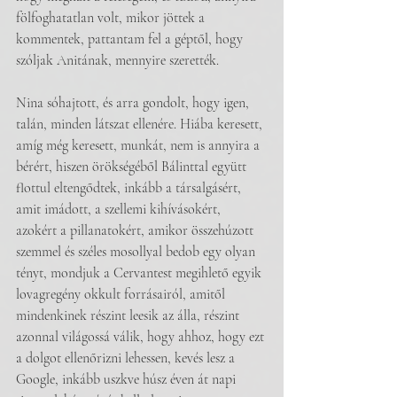
fölfoghatatlan volt, mikor jöttek a 
kommentek, pattantam fel a géptől, hogy 
szóljak Anitának, mennyire szerették.
Nina sóhajtott, és arra gondolt, hogy igen, 
talán, minden látszat ellenére. Hiába keresett, 
amíg még keresett, munkát, nem is annyira a 
bérért, hiszen örökségéből Bálinttal együtt 
flottul eltengődtek, inkább a társalgásért, 
amit imádott, a szellemi kihívásokért, 
azokért a pillanatokért, amikor összehúzott 
szemmel és széles mosollyal bedob egy olyan 
tényt, mondjuk a Cervantest megihlető egyik 
lovagregény okkult forrásairól, amitől 
mindenkinek részint leesik az álla, részint 
azonnal világossá válik, hogy ahhoz, hogy ezt 
a dolgot ellenőrizni lehessen, kevés lesz a 
Google, inkább uszkve húsz éven át napi 