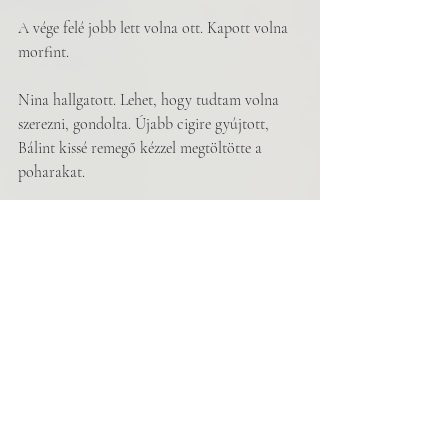
A vége felé jobb lett volna ott. Kapott volna 
morfint.
Nina hallgatott. Lehet, hogy tudtam volna 
szerezni, gondolta. Újabb cigire gyújtott, 
Bálint kissé remegő kézzel megtöltötte a 
poharakat.
Felhívott a bátyám is telefonon, mondta, 
pedig két és fél éve nem beszélünk egymással.
Münchenben él? kérdezte Nina. Annyit 
tudott róla, hogy kutató fizikus, és néha 
támogatja Bálintot, aki szintén fizikát 
végzett, de őt inkább a dzsessz érdekelte, 
vezetett is hajdanán egy dzsesszklubot. Az ő 
klubjába járt a szakadt crème de la crème 
szórakozni, ami akkoriban hosszas 