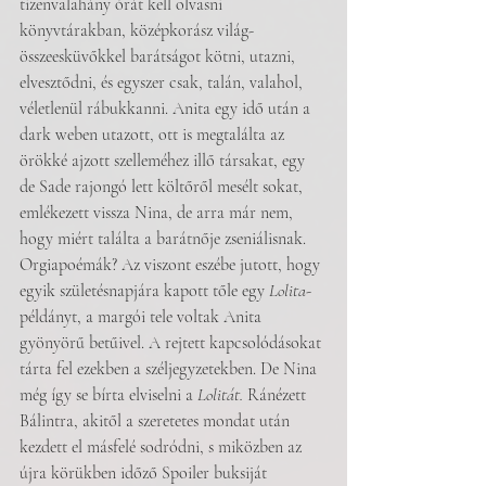
tizenvalahány órát kell olvasni 
könyvtárakban, középkorász világ-
összeesküvőkkel barátságot kötni, utazni, 
elvesztődni, és egyszer csak, talán, valahol, 
véletlenül rábukkanni. Anita egy idő után a 
dark weben utazott, ott is megtalálta az 
örökké ajzott szelleméhez illő társakat, egy 
de Sade rajongó lett költőről mesélt sokat, 
emlékezett vissza Nina, de arra már nem, 
hogy miért találta a barátnője zseniálisnak. 
Orgiapoémák? Az viszont eszébe jutott, hogy 
egyik születésnapjára kapott tőle egy 
Lolita
-
példányt, a margói tele voltak Anita 
gyönyörű betűivel. A rejtett kapcsolódásokat 
tárta fel ezekben a széljegyzetekben. De Nina 
még így se bírta elviselni a 
Lolitát. 
Ránézett 
Bálintra, akitől a szeretetes mondat után 
kezdett el másfelé sodródni, s miközben az 
újra körükben időző Spoiler buksiját 