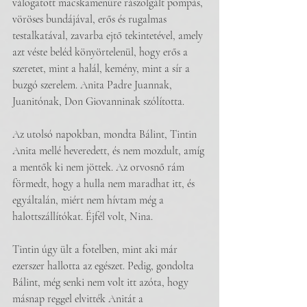
válogatott macskamenüre rászolgált pompás, 
vöröses bundájával, erős és rugalmas 
testalkatával, zavarba ejtő tekintetével, amely 
azt véste beléd könyörtelenül, hogy erős a 
szeretet, mint a halál, kemény, mint a sír a 
buzgó szerelem. Anita Padre Juannak, 
Juanitónak, Don Giovanninak szólította.
Az utolsó napokban, mondta Bálint, Tintin 
Anita mellé heveredett, és nem mozdult, amíg 
a mentők ki nem jöttek. Az orvosnő rám 
förmedt, hogy a hulla nem maradhat itt, és 
egyáltalán, miért nem hívtam még a 
halottszállítókat. Éjfél volt, Nina.
Tintin úgy ült a fotelben, mint aki már 
ezerszer hallotta az egészet. Pedig, gondolta 
Bálint, még senki nem volt itt azóta, hogy 
másnap reggel elvitték Anitát a 