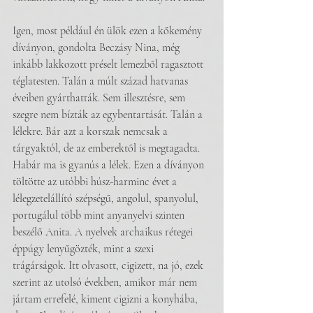
Igen, most például én ülök ezen a kőkemény 
díványon, gondolta Beczásy Nina, még 
inkább lakkozott préselt lemezből ragasztott 
téglatesten. Talán a múlt század hatvanas 
éveiben gyárthatták. Sem illesztésre, sem 
szegre nem bízták az egybentartását. Talán a 
lélekre. Bár azt a korszak nemcsak a 
tárgyaktól, de az emberektől is megtagadta. 
Habár ma is gyanús a lélek. Ezen a díványon 
töltötte az utóbbi húsz-harminc évet a 
lélegzetelállító szépségű, angolul, spanyolul, 
portugálul több mint anyanyelvi szinten 
beszélő Anita. A nyelvek archaikus rétegei 
éppúgy lenyűgözték, mint a szexi 
trágárságok. Itt olvasott, cigizett, na jó, ezek 
szerint az utolsó években, amikor már nem 
jártam errefelé, kiment cigizni a konyhába, 