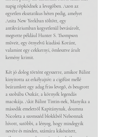
napig röpködnek a levegőben. Azon az 
egyetlen eksztatikus héten pedig, amelyet 
Anita New Yorkban töltött, egy 
antikváriumban kegyetlenül bevásárolt, 
megvette például Hunter S. Thompson 
műveit, egy ötnyelvű kiadású Koránt, 
valamint egy cekkernyi, ömlesztve árult 
kemény krimit.
Két jó dolog történt egyszerre, amikor Bálint 
kinyitotta az erkélyajtót: a cigifüst mellé 
beáramlott egy adag friss levegő, és beugrott 
a szobába Oszkár, a környék legendás 
macskája. Akit Bálint Tintin-nek, Manyika a 
második emeletről Kapitánynak, doamna 
Nicoleta a szomszéd blokkból Nelsonnak 
hívott, satöbbi, a lényeg, hogy mindegyik 
nevére és minden, számára kikészített, 