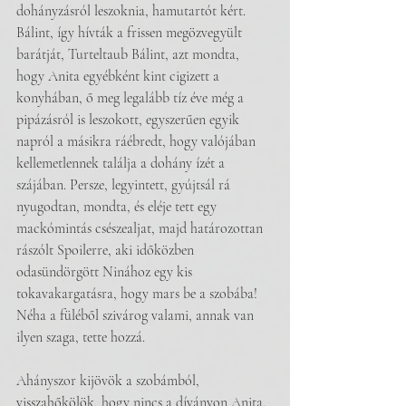
dohányzásról leszoknia, hamutartót kért. 
Bálint, így hívták a frissen megözvegyült 
barátját, Turteltaub Bálint, azt mondta, 
hogy Anita egyébként kint cigizett a 
konyhában, ő meg legalább tíz éve még a 
pipázásról is leszokott, egyszerűen egyik 
napról a másikra ráébredt, hogy valójában 
kellemetlennek találja a dohány ízét a 
szájában. Persze, legyintett, gyújtsál rá 
nyugodtan, mondta, és eléje tett egy 
mackómintás csészealjat, majd határozottan 
rászólt Spoilerre, aki időközben 
odasündörgött Ninához egy kis 
tokavakargatásra, hogy mars be a szobába! 
Néha a füléből szivárog valami, annak van 
ilyen szaga, tette hozzá.
Ahányszor kijövök a szobámból, 
visszahőkölök, hogy nincs a díványon Anita.