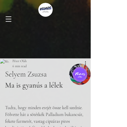
Péter Oláh
6 min read
Selyem Zsuzsa
Ma is gyanús a lélek
Tudta, hogy minden erejét össze kell szednie. 
Fölvette hát a sötétkék Palladium bakancsát, 
fekete farmerét, vastag cipzáras piros 