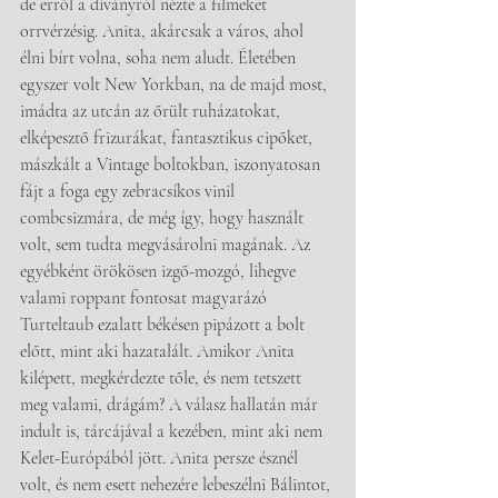
de erről a díványról nézte a filmeket 
orrvérzésig. Anita, akárcsak a város, ahol 
élni bírt volna, soha nem aludt. Életében 
egyszer volt New Yorkban, na de majd most, 
imádta az utcán az őrült ruházatokat, 
elképesztő frizurákat, fantasztikus cipőket, 
mászkált a Vintage boltokban, iszonyatosan 
fájt a foga egy zebracsíkos vinil 
combcsizmára, de még így, hogy használt 
volt, sem tudta megvásárolni magának. Az 
egyébként örökösen izgő-mozgó, lihegve 
valami roppant fontosat magyarázó 
Turteltaub ezalatt békésen pipázott a bolt 
előtt, mint aki hazatalált. Amikor Anita 
kilépett, megkérdezte tőle, és nem tetszett 
meg valami, drágám? A válasz hallatán már 
indult is, tárcájával a kezében, mint aki nem 
Kelet-Európából jött. Anita persze észnél 
volt, és nem esett nehezére lebeszélni Bálintot, 