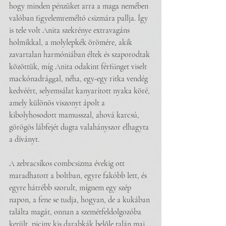
hogy minden pénzüket arra a maga nemében 
valóban figyelemreméltó csizmára pallja. Így 
is tele volt Anita szekrénye extravagáns 
holmikkal, a molylepkék örömére, akik 
zavartalan harmóniában éltek és szaporodtak 
közöttük, míg Anita odakint férfiinget viselt 
mackónadrággal, néha, egy-egy ritka vendég 
kedvéért, selyemsálat kanyarított nyaka köré, 
amely különös viszonyt ápolt a 
kibolyhosodott mamusszal, ahová karcsú, 
görögös lábfejét dugta valahányszor elhagyta 
a díványt.
A zebracsíkos combcsizma évekig ott 
maradhatott a boltban, egyre fakóbb lett, és 
egyre hátrébb szorult, mígnem egy szép 
napon, a fene se tudja, hogyan, de a kukában 
találta magát, onnan a szemétfeldolgozóba 
került, piciny kis darabkák belőle talán mai 