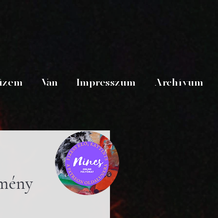
üzem
Van
Impresszum
Archívum
mény 