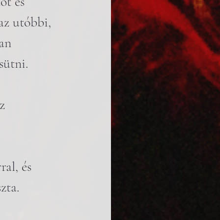
ot és 
az utóbbi, 
an 
sütni.
z 
ral, és 
zta.