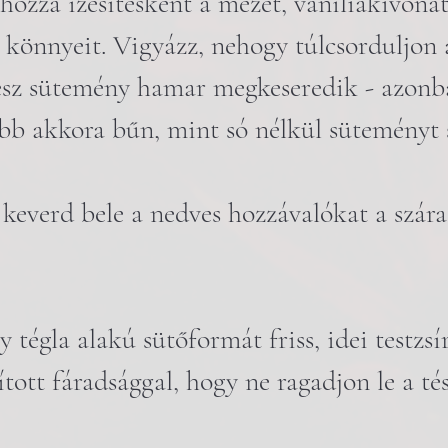
hozzá ízesítésként a mézet, vaníliakivonat
könnyeit. Vigyázz, nehogy túlcsorduljon 
ész sütemény hamar megkeseredik - azonb
bb akkora bűn, mint só nélkül süteményt 
 keverd bele a nedves hozzávalókat a szára
gy tégla alakú sütőformát friss, idei testzsír
tott fáradsággal, hogy ne ragadjon le a tés