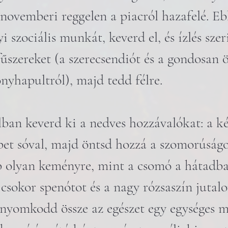
novemberi reggelen a piacról hazafelé. Eb
i szociális munkát, keverd el, és ízlés sze
fűszereket (a szerecsendiót és a gondosan 
nyhapultról), majd tedd félre.
lban keverd ki a nedves hozzávalókat: a két
ipet sóval, majd öntsd hozzá a szomorúságo
b olyan keményre, mint a csomó a hátadba
 csokor spenótot és a nagy rózsaszín jutal
 nyomkodd össze az egészet egy egységes m