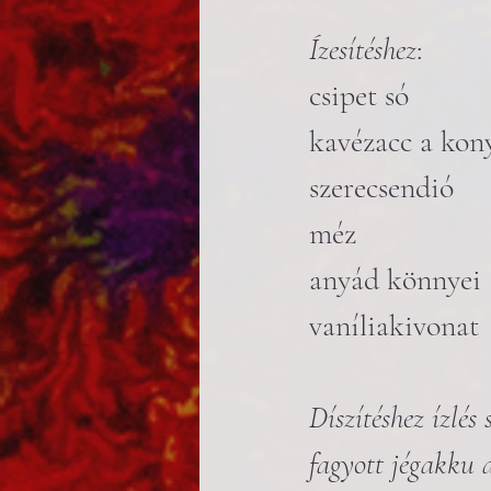
Ízesítéshez
:
csipet só
kavézacc a kon
szerecsendió
méz
anyád könnyei
vaníliakivonat
Díszítéshez ízlés
fagyott jégakku a