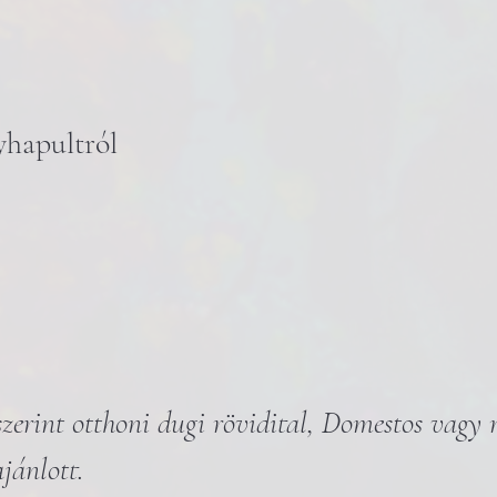
yhapultról
 szerint otthoni dugi rövidital, Domestos vagy
jánlott.