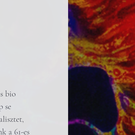
s bio 
 se 
lisztet, 
k a 61-es 