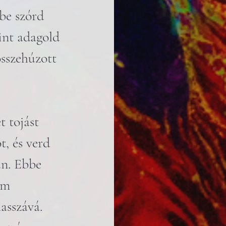
be szórd 
rint adagold 
összehúzott 
 tojást 
t, és verd 
n. Ebbe 
om 
asszává. 