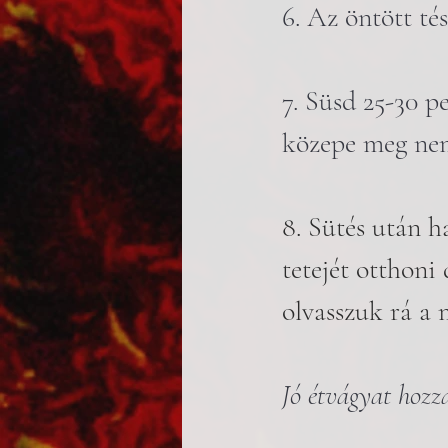
6. Az öntött té
7. Süsd 25-30 pe
közepe meg nem 
8. Sütés után h
tetejét otthoni
olvasszuk rá a 
Jó étvágyat hozz