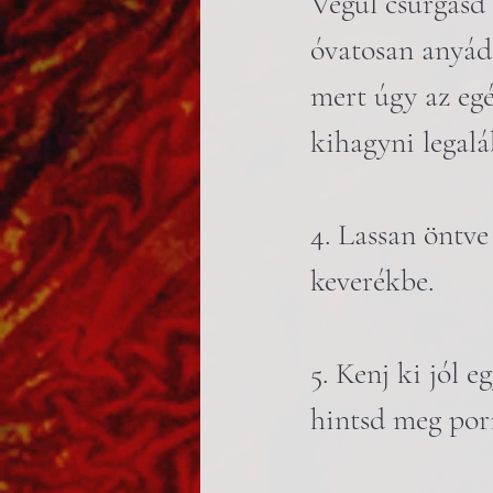
Végül csurgasd 
óvatosan anyád 
mert úgy az eg
kihagyni legalá
4. Lassan öntve
keverékbe.
5. Kenj ki jól e
hintsd meg porí