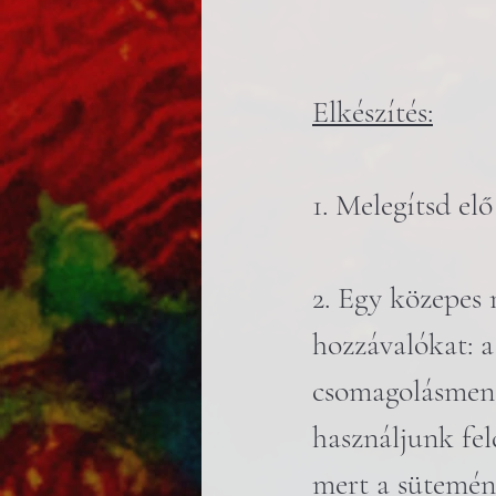
Elkészítés:
1. Melegítsd elő
2. Egy közepes 
hozzávalókat: a 
csomagolásment
használjunk fel
mert a sütemény