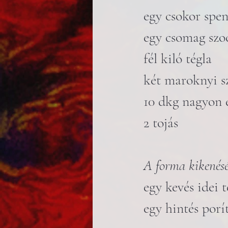
egy csokor spe
egy csomag szo
fél kiló tégla
két maroknyi s
10 dkg nagyon 
2 tojás
A forma kikenésé
egy kevés idei t
egy hintés porí