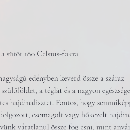
 a sütőt 180 Celsius-fokra. 
nagyságú edényben keverd össze a száraz 
szülőföldet, a téglát és a nagyon egészsége
es hajdinalisztet. Fontos, hogy semmiképp
dolgozott, csomagolt vagy hőkezelt hajdina
ünk váratlanul össze fog esni, mint anyán