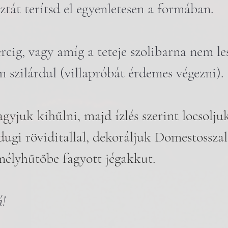
sztát terítsd el egyenletesen a formában.
rcig, vagy amíg a teteje szolibarna nem les
szilárdul (villapróbát érdemes végezni).
agyjuk kihűlni, majd ízlés szerint locsolju
 dugi röviditallal, dekoráljuk Domestosszal
mélyhűtőbe fagyott jégakkut.
á!