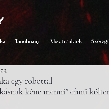
s
ika
Tanulmány
Absztr/aktok
Szöveg
ka
a egy robottal 
kásnak kéne menni” című költe