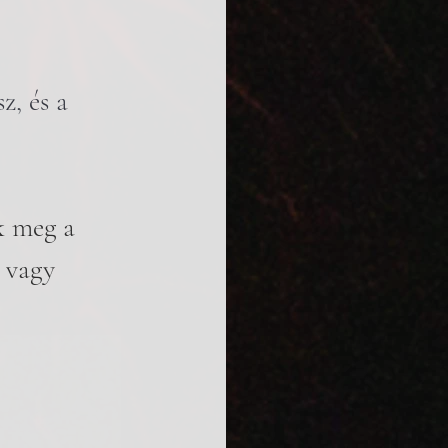
z, és a 
k meg a 
 vagy 