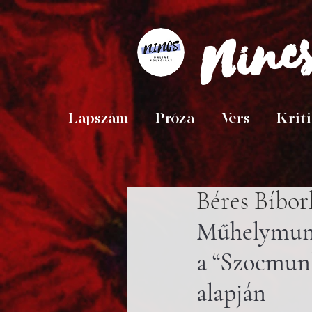
Ninc
Lapszám
Próza
Vers
Krit
Béres Bíbor
Műhelymunk
a “Szocmun
alapján