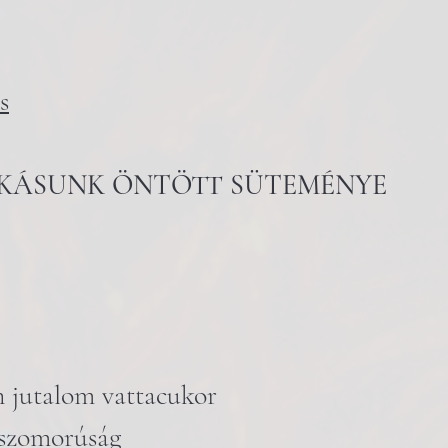
s
KÁSUNK ÖNTÖTT SÜTEMÉNYE
n jutalom vattacukor
 szomorúság