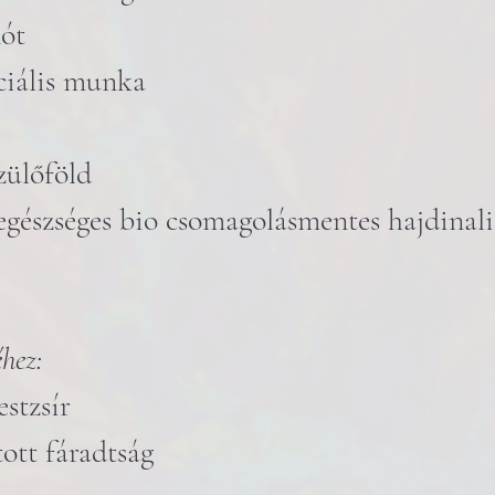
nót
ciális munka
zülőföld
egészséges bio csomagolásmentes hajdinali
hez:
estzsír
tott fáradtság