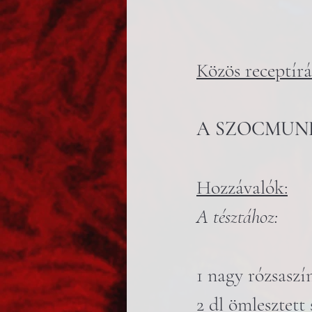
Közös receptírá
A SZOCMUN
Hozzávalók:
A tésztához:
1 nagy rózsaszí
2 dl ömlesztett