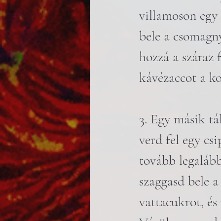
villamoson egy 
bele a csomagny
hozzá a száraz 
kávézaccot a ko
3. Egy másik tá
verd fel egy cs
tovább legaláb
szaggasd bele a
vattacukrot, és