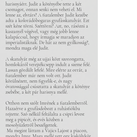
harisnyáért. Judit a kötényébe tette a két 
csomagot, onnan senki nem veheti el. Mi 
lenne az, elvtárs? A fiatalember Judit kezébe 
adta a kolorádóbogaras gyufásskatulyát. Ezt 
szét kéne törni. Széttörni? Azt, no, rásózni a 
kaszanyél végével, vagy még jobb lenne 
kalapáccsal, hogy írmagja se maradjon az 
imperialistáknak. De hát az nem gyilkosság?, 
mondta maga elé Judit.
A skatulyát még az ujjai közt szorongatta, 
homlokáról verejtékcsepp indult a szeme felé. 
Lassan gördült lefelé. Mire elérte az orrát, a 
fiatalember már nem volt ott. Judit 
körülnézett, nem figyelik-e, és nagy 
óvatossággal csúsztatta a skatulyát a köténye 
zsebébe, a két pár harisnya mellé.
Otthon nem szólt Imrének a fiatalemberről. 
Hazaérve a gyufásdobozt a ruhásfiókba 
rejtette. Szó nélkül feltálalta a csipri levest 
meg a pipicét, és evés közben a 
mosolyüzletről beszélgettek.
 Ma megint láttam a Vajics Lajost a piacon, 
mondta Imre. Maga mellé vett egy kiskölyköt 