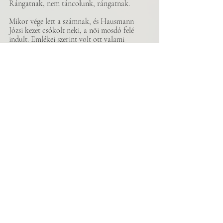
Rángatnak, nem táncolunk, rángatnak.
Mikor vége lett a számnak, és Hausmann 
Józsi kezet csókolt neki, a női mosdó felé 
indult. Emlékei szerint volt ott valami 
fertőtlenítő a szappan mellett.
Az ajtóban megszólította a téeszelnök. 
Hatalmas harcsabajuszán morzsa lifegett, bal 
kezében rántott csirke félig lerágott combja. 
Mucika! Judit utálta, ha így hívják. Mucika, 
az urak a belügytől keresnek, mutatott az 
ablak felé. Ahogy beszélt, a morzsa hintázott 
a bajszán, és Judit azt várta, mikor esik le. 
Nem esett le. Rá kéne fújni?
Az egyik belügyes alacsony volt, szemüveges, 
bőrkabátos, a másik megtermett, szinte 
kétszer akkora. Jó estét!, szólt az alacsony, 
Szabó hadnagy, Belbiztonság. A másik nem 
mutatkozott be. Kijönne velünk? Hová? Csak 
ide, a ház mögé. Judit bólintott, nem tehetett 
mást.
Kint megálltak a fal mellett. A sötétben egy 