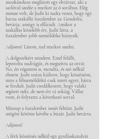
munkásokon meglátott egy elvtársat, aki a 
sarlóval szedte a markot az ő sorában. Elég 
messze volt, de Judit ki tudta venni, hogy egy 
barna szakállú fiatalember az. Gondolta, 
bevárja, amúgy is elfáradt. Amikor a 
szakállas közelebb ért, Judit látta, a 
fiatalember jobb szemöldöke hiányzik.
Adjisten! Látom, tud markot szedni.
A dolgozókért mindent. Ezzel felállt, 
leporolta nadrágját, és megszívta az orrát. 
No, én végeztem is, mondta, és szó nélkül 
elment. Judit utána kiáltott, hogy köszönöm, 
mire a félszemöldökű csak intett egyet, hátra 
se fordult. Judit csodálkozott, hogy valaki 
segített neki, de nem ért rá sokáig. Vállat 
vont, és folytatta a következő sorral.
Másnap a fiatalember ismét feltűnt. Judit 
mögött kötötte kévébe a búzát. Judit bevárta.
Adjisten!
A férfi köszönés nélkül egy gyufásskatulyát 