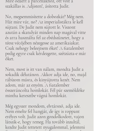
Mire odaért a parcellákhoz, ott volt a 
szakállas is. Adjisten!, ásította Judit.
No, megsemmisítette a dobozkát? Még nem. 
Hát mire vár, no? Az imperialistákra le kell 
sújtani. De Judit nem sújtott le. Viszont 
azután a skatulyát minden nap magával vitte 
és arra használta fel az ebédszünetet, hogy a 
téesz vécéjében nézegesse az amerikaiakat. 
Csak nehogy beleejtsem őket! A fiatalember 
pedig egyre csak kérdezgette, szétzúzta-e már 
őket.
Nem, most is itt van nálam, mondta Judit a 
sokadik délutánon. Akkor adja ide, no, majd 
rábízom másra, és kinyújtotta kezét. Nem 
adom, már az enyém. A fiatalember 
összeráncolta homlokát. Fél pár szemöldöke 
mintha keresztbe vágná homlokát.
Még egyszer mondom, elvtársnő, adja ide. 
Nem emelte fel hangját, de így is roppant 
erélyes volt. Judit azon gondolkodott, vajon 
látszik-e, hogy remeg. Ha tovább inzultál, 
kezdte Judit tettetett nyugalommal, jelenteni 