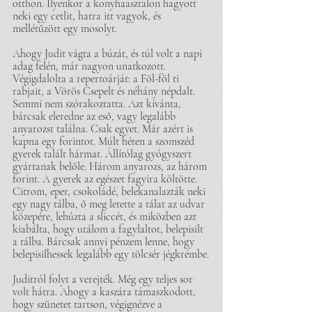
otthon. Ilyenkor a konyhaasztalon hagyott 
neki egy cetlit, hatra itt vagyok, és 
mellétűzött egy mosolyt.
Ahogy Judit vágta a búzát, és túl volt a napi 
adag felén, már nagyon unatkozott. 
Végigdalolta a repertoárját: a Föl-föl ti 
rabjait, a Vörös Csepelt és néhány népdalt. 
Semmi nem szórakoztatta. Azt kívánta, 
bárcsak eleredne az eső, vagy legalább 
anyarozst találna. Csak egyet. Már azért is 
kapna egy forintot. Múlt héten a szomszéd 
gyerek talált hármat. Állítólag gyógyszert 
gyártanak belőle. Három anyarozs, az három 
forint. A gyerek az egészet fagyira költötte. 
Citrom, eper, csokoládé, belekanalazták neki 
egy nagy tálba, ő meg letette a tálat az udvar 
közepére, lehúzta a sliccét, és miközben azt 
kiabálta, hogy utálom a fagylaltot, belepisilt 
a tálba. Bárcsak annyi pénzem lenne, hogy 
belepisilhessek legalább egy tölcsér jégkrémbe.
Juditról folyt a verejték. Még egy teljes sor 
volt hátra. Ahogy a kaszára támaszkodott, 
hogy szünetet tartson, végignézve a 