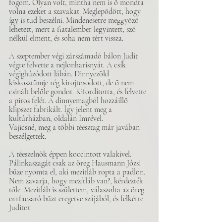
fogom. Olyan volt, mintha nem is ő mondta 
volna ezeket a szavakat. Meglepődött, hogy 
így is tud beszélni. Mindenesetre meggyőző 
lehetett, mert a fiatalember legyintett, szó 
nélkül elment, és soha nem tért vissza.
A szeptember végi zárszámadó bálon Judit 
végre felvette a nejlonharisnyát. A csík 
végighúzódott lábán. Dinnyezöld 
kiskosztümje rég kirojtosodott, de ő nem 
csinált belőle gondot. Kifordította, és felvette 
a piros felét. A dinnyemagból hozzáillő 
klipszet fabrikált. Így jelent meg a 
kultúrházban, oldalán Imrével.
Vajicsné, meg a többi téesztag már javában 
beszélgettek. 
A téeszelnök éppen koccintott valakivel. 
Pálinkaszagát csak az öreg Hausmann Józsi 
bűze nyomta el, aki mezítláb ropta a padlón. 
Nem zavarja, hogy mezítláb van?, kérdezték 
tőle. Mezítláb is születtem, válaszolta az öreg 
orrfacsaró bűzt eregetve szájából, és felkérte 
Juditot.