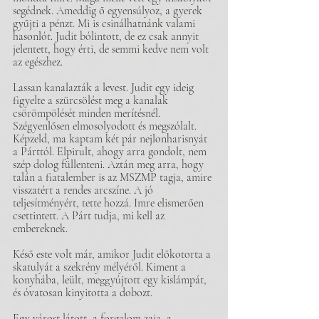
segédnek. Ameddig ő egyensúlyoz, a gyerek 
gyűjti a pénzt. Mi is csinálhatnánk valami 
hasonlót. Judit bólintott, de ez csak annyit 
jelentett, hogy érti, de semmi kedve nem volt 
az egészhez.
Lassan kanalazták a levest. Judit egy ideig 
figyelte a szürcsölést meg a kanalak 
csörömpölését minden merítésnél. 
Szégyenlősen elmosolyodott és megszólalt. 
Képzeld, ma kaptam két pár nejlonharisnyát 
a Párttól. Elpirult, ahogy arra gondolt, nem 
szép dolog füllenteni. Aztán meg arra, hogy 
talán a fiatalember is az MSZMP tagja, amire 
visszatért a rendes arcszíne. A jó 
teljesítményért, tette hozzá. Imre elismerően 
csettintett. A Párt tudja, mi kell az 
embereknek.
Késő este volt már, amikor Judit előkotorta a 
skatulyát a szekrény mélyéről. Kiment a 
konyhába, leült, meggyújtott egy kislámpát, 
és óvatosan kinyitotta a dobozt.
Egy várost látott, a forgalom zaja, a 