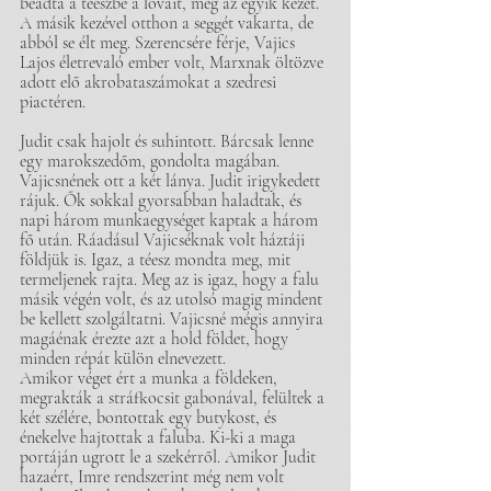
beadta a téeszbe a lovait, meg az egyik kezét. 
A másik kezével otthon a seggét vakarta, de 
abból se élt meg. Szerencsére férje, Vajics 
Lajos életrevaló ember volt, Marxnak öltözve 
adott elő akrobataszámokat a szedresi 
piactéren.
Judit csak hajolt és suhintott. Bárcsak lenne 
egy marokszedőm, gondolta magában. 
Vajicsnének ott a két lánya. Judit irigykedett 
rájuk. Ők sokkal gyorsabban haladtak, és 
napi három munkaegységet kaptak a három 
fő után. Ráadásul Vajicséknak volt háztáji 
földjük is. Igaz, a téesz mondta meg, mit 
termeljenek rajta. Meg az is igaz, hogy a falu 
másik végén volt, és az utolsó magig mindent 
be kellett szolgáltatni. Vajicsné mégis annyira 
magáénak érezte azt a hold földet, hogy 
minden répát külön elnevezett.
Amikor véget ért a munka a földeken, 
megrakták a stráfkocsit gabonával, felültek a 
két szélére, bontottak egy butykost, és 
énekelve hajtottak a faluba. Ki-ki a maga 
portáján ugrott le a szekérről. Amikor Judit 
hazaért, Imre rendszerint még nem volt 