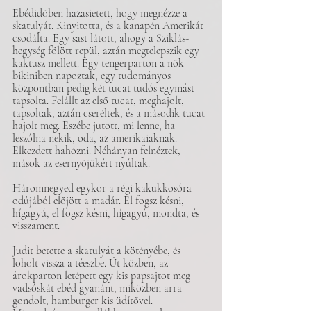
Ebédidőben hazasietett, hogy megnézze a 
skatulyát. Kinyitotta, és a kanapén Amerikát 
csodálta. Egy sast látott, ahogy a Sziklás-
hegység fölött repül, aztán megtelepszik egy 
kaktusz mellett. Egy tengerparton a nők 
bikiniben napoztak, egy tudományos 
központban pedig két tucat tudós egymást 
tapsolta. Felállt az első tucat, meghajolt, 
tapsoltak, aztán cseréltek, és a második tucat 
hajolt meg. Eszébe jutott, mi lenne, ha 
leszólna nekik, oda, az amerikaiaknak. 
Elkezdett hahózni. Néhányan felnéztek, 
mások az esernyőjükért nyúltak.
Háromnegyed egykor a régi kakukkosóra 
odújából előjött a madár. El fogsz késni, 
hígagyú, el fogsz késni, hígagyú, mondta, és 
visszament.
Judit betette a skatulyát a kötényébe, és 
loholt vissza a téeszbe. Út közben, az 
árokparton letépett egy kis papsajtot meg 
vadsóskát ebéd gyanánt, miközben arra 
gondolt, hamburger kis üdítővel.