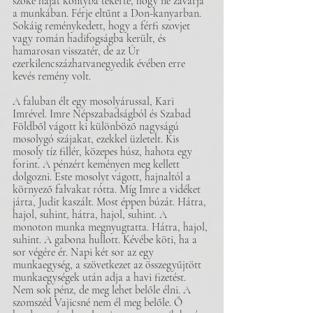
szőke haját kontyba tekerte, hogy ne zavarja 
a munkában. Férje eltűnt a Don-kanyarban. 
Sokáig reménykedett, hogy a férfi szovjet 
vagy román hadifogságba került, és 
hamarosan visszatér, de az Úr 
ezerkilencszázhatvanegyedik évében erre 
kevés remény volt.
A faluban élt egy mosolyárussal, Kari 
Imrével. Imre Népszabadságból és Szabad 
Földből vágott ki különböző nagyságú 
mosolygó szájakat, ezekkel üzletelt. Kis 
mosoly tíz fillér, közepes húsz, hahota egy 
forint. A pénzért keményen meg kellett 
dolgozni. Este mosolyt vágott, hajnaltól a 
környező falvakat rótta. Míg Imre a vidéket 
járta, Judit kaszált. Most éppen búzát. Hátra, 
hajol, suhint, hátra, hajol, suhint. A 
monoton munka megnyugtatta. Hátra, hajol, 
suhint. A gabona hullott. Kévébe köti, ha a 
sor végére ér. Napi két sor az egy 
munkaegység, a szövetkezet az összegyűjtött 
munkaegységek után adja a havi fizetést. 
Nem sok pénz, de meg lehet belőle élni. A 
szomszéd Vajicsné nem él meg belőle. Ő 