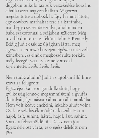
dugóban tülkölő taxisok veszekedése hozzá is 
elhallatszott nagyon halkan. Vigyázva 
megdöntötte a dobozkát. Egy farmot látott, 
egy cowboy marhákat terelt a karámba, 
majd egy csecsemőosztályt, ahol minden 
baba szaxofonnal a szájában született. Még 
tovább döntötte, és feltűnt John F. Kennedy. 
Eddig Judit csak az újságban látta, meg 
egyszer a szomszéd tévéjén. Egészen más volt 
színesben. Az elnök megköszörülte torkát, 
mély levegőt vett, és komoly arccal 
kijelentette: 
kvák, kvák, kvák
.
Nem tudsz aludni? Judit az ajtóban álló Imre 
szavaira felugrott.
Egész éjszaka azon gondolkodott, hogy 
gyilkosság lenne-e megsemmisíteni a gyufás 
skatulyát, így másnap álmosan állt munkába. 
Nem volt kedve énekelni, inkább aludt volna. 
Csak tessék-lássék módjára kaszált. Hátra, 
hajol, ásít, suhint, hátra, hajol, ásít, suhint. 
Várta a félszemöldökűt. De az nem jött. 
Egész délelőtt várta, és ő egész délelőtt nem 
jött.