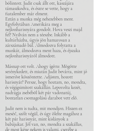
bólintott. Judit csak állt ott, kaszájára 
támaszkodva, és észre se vette, hogy a 
fiatalember már elment.
Eztán a munka még nehezebben ment. 
Egyfolytában Amerikára meg a 
nejlonharisnyára gondolt. Hova veszi majd 
fel? Nyilván nem a téeszbe. Inkább a 
kultúrházba, úgyis jön hamarosan a 
zárszámadó bál. Álmodozva folytatta a 
munkát, álmodozva ment haza, és éjszaka 
nejlonharisnyáról álmodott.
Másnap ott volt. Ahogy ígérte. Mögötte 
serénykedett, és miután Judit bevárta, mint jó 
ismerőst köszöntette. Adjisten, hozott 
harisnyát? Persze, hogy hoztam, no, mondta, 
és végigsimított szakállán. Leporolta kezét, 
nadrágja zsebéből két pár vadonatúj, 
bontatlan csomagolású darabot vett elő.
Judit nem is tudta, mit mondjon. Hiszen ez 
mesés!, szólt végül, és úgy ölelte magához a 
két pár harisnyát, mint kislányok a 
babájukat. Jól van, no, mondta a szakállas, 
de most kéne nekem is valami, cserébe a 