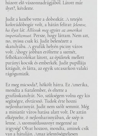
húzott elő vászonnadrágjából. Látott már 
ilyet?, kérdezte.
Judit a kezébe vette a dobozkát. A tetején 
kolorádóbogár volt, a hátán felirat: 
Jelentse, 
ha ilyet lát. Állítsuk meg együtt az amerikai 
imperializmust.
 Persze, hogy láttam. Nem azt, 
no, nyissa csak ki. Judit belenézett a 
skatulyába. A gyufák helyén piciny város 
volt. Ahogy jobban erőltette a szemét, 
felhőkarcolókat látott, az épületek mellett 
parányi kocsik és emberkék. Judit pupillája 
kitágult, és látta, az egyik utcasarkon valaki 
rágógumizik.
Ez meg micsoda?, hőkölt hátra. Ez Amerika, 
mondta a fiatalember, és eltette a 
gyufásskatulyát. No, szükségem volna egy kis 
segítségre, elvtársnő. Tudok érte hozni 
nejlonharisnyát. Judit nem szólt semmit. Még 
a miniatűr város hatása alatt volt. De aztán 
elképzelte, ő nejlonharisnyában, de szép is 
lenne. A szomszédasszonyt megenné az 
irigység! Olyat hozzon, mondta, aminek csík 
van a hátulján. Amaz jelentőségteljesen 