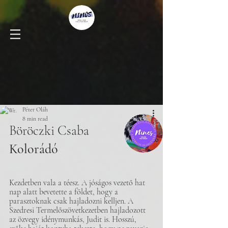
Péter Oláh
8 min read
Böröczki Csaba 
Kolorádó
Kezdetben vala a téesz. A jóságos vezető hat 
nap alatt bevetette a földet, hogy a 
parasztoknak csak hajladozni kelljen. A 
Szedresi Termelőszövetkezetben hajladozott 
az özvegy idénymunkás, Judit is. Hosszú, 