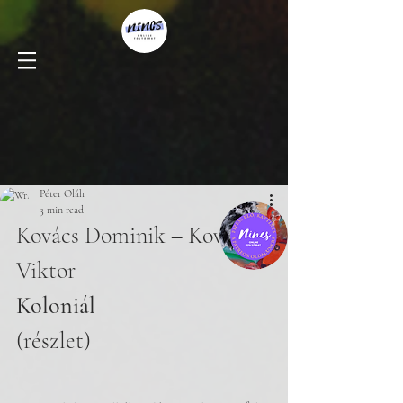
Péter Oláh
3 min read
Kovács Dominik – Kovács 
Viktor
Koloniál
(részlet)