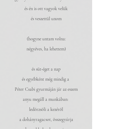
és én is ott vagyok velük
és veszettül unom
(hogyne untam volna:
négyéves, ha lehettem)
és süt-éget a nap
és egyébként még mindig a 
Péter Csabi gyurmáján jár az eszem
anyu megáll a munkában: 
ledörzsöli a kezéről
a dohányragacsot, összegyúrja