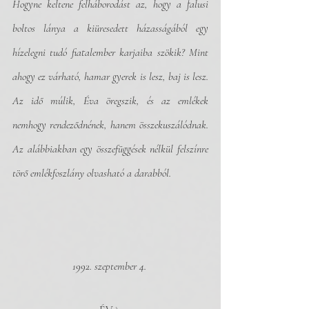
Hogyne keltene felháborodást az, hogy a falusi 
boltos lánya a kiüresedett házasságából egy 
hízelegni tudó fiatalember karjaiba szökik? Mint 
ahogy ez várható, hamar gyerek is lesz, baj is lesz. 
Az idő múlik, Éva öregszik, és az emlékek 
nemhogy rendeződnének, hanem összekuszálódnak. 
Az alábbiakban egy összefüggések nélkül felszínre 
törő emlékfoszlány olvasható a darabból. 
1992. szeptember 4. 