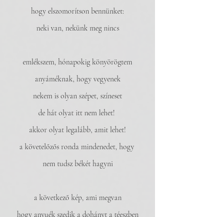
hogy elszomorítson bennünket:
neki van, nekünk meg nincs
emlékszem, hónapokig könyörögtem
anyáméknak, hogy vegyenek
nekem is olyan szépet, színeset
de hát olyat itt nem lehet! 
akkor olyat legalább, amit lehet!
a követelőzős ronda mindenedet, hogy 
nem tudsz békét hagyni
a következő kép, ami megvan
hogy anyuék szedik a dohányt a téeszben