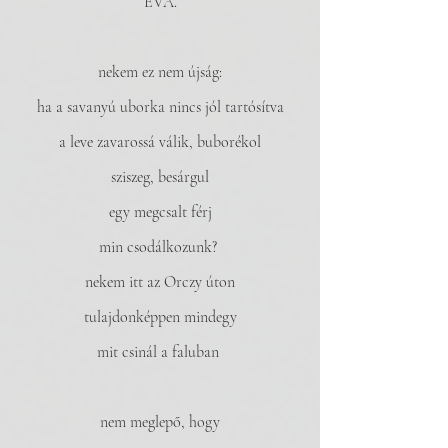
ÉVA.
nekem ez nem újság:
ha a savanyú uborka nincs jól tartósítva
a leve zavarossá válik, buborékol
sziszeg, besárgul
egy megcsalt férj
min csodálkozunk? 
nekem itt az Orczy úton
tulajdonképpen mindegy
mit csinál a faluban 
nem meglepő, hogy