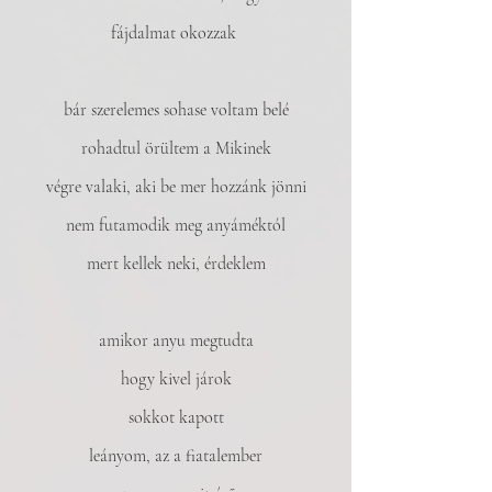
fájdalmat okozzak 
bár szerelemes sohase voltam belé
rohadtul örültem a Mikinek
végre valaki, aki be mer hozzánk jönni
nem futamodik meg anyáméktól
mert kellek neki, érdeklem
amikor anyu megtudta
hogy kivel járok
sokkot kapott
leányom, az a fiatalember