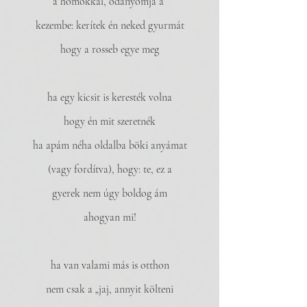
a homokkal, odanyomja a 
kezembe: kerítek én neked gyurmát
hogy a rosseb egye meg
ha egy kicsit is keresték volna
hogy én mit szeretnék
ha apám néha oldalba böki anyámat
(vagy fordítva), hogy: te, ez a
gyerek nem úgy boldog ám
ahogyan mi!
ha van valami más is otthon
nem csak a „jaj, annyit költeni