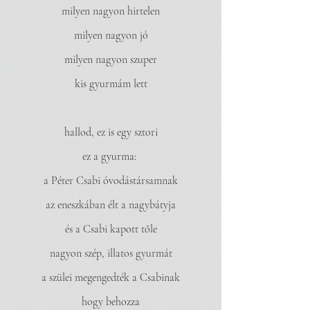
milyen nagyon hirtelen
milyen nagyon jó
milyen nagyon szuper
kis gyurmám lett
hallod, ez is egy sztori
ez a gyurma: 
a Péter Csabi óvodástársamnak
az eneszkában élt a nagybátyja
és a Csabi kapott tőle
nagyon szép, illatos gyurmát
a szülei megengedték a Csabinak
hogy behozza