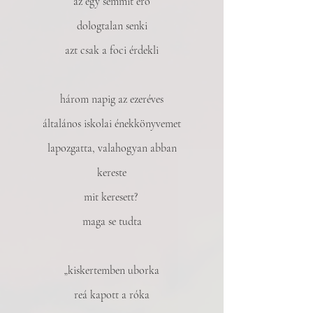
az egy semmit érő
dologtalan senki
azt csak a foci érdekli
három napig az ezeréves
általános iskolai énekkönyvemet
lapozgatta, valahogyan abban
kereste
mit keresett? 
maga se tudta
„kiskertemben uborka
reá kapott a róka