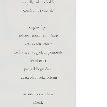
megállj, róka, kileslek
Komáromba vitetlek”
szegény feje! 
teljesen rosszul rakta össze
ezt az egész sztorit
azt hitte, én vagyok a nyomorult
kis uborka
pedig dehogy: én a 
ravasz vörös róka voltam
szerintem ez is a hiba 
nálunk 