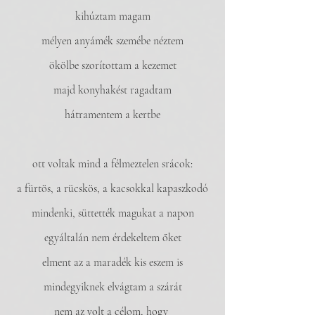
kihúztam magam
mélyen anyámék szemébe néztem
ökölbe szorítottam a kezemet
majd konyhakést ragadtam
hátramentem a kertbe
ott voltak mind a félmeztelen srácok:
a fürtös, a rücskös, a kacsokkal kapaszkodó
mindenki, süttették magukat a napon
egyáltalán nem érdekeltem őket
elment az a maradék kis eszem is
mindegyiknek elvágtam a szárát
nem az volt a célom, hogy 