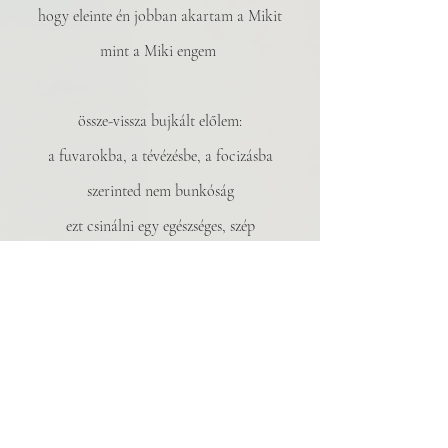
hogy eleinte én jobban akartam a Mikit
mint a Miki engem 
össze-vissza bujkált előlem:
a fuvarokba, a tévézésbe, a focizásba
szerinted nem bunkóság
ezt csinálni egy egészséges, szép
fiatal feleséggel? 
szerintem nagyon is az
érted, olyan dolgokat megcsinált
miután csókolózni kezdtünk
kimászott mellőlem az ágyból, eltűnt