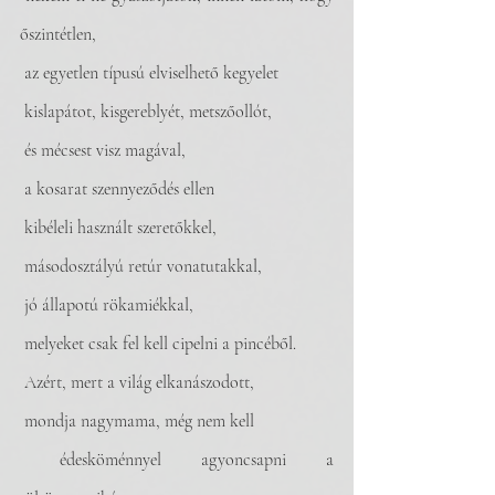
őszintétlen,
 az egyetlen típusú elviselhető kegyelet
 kislapátot, kisgereblyét, metszőollót, 
 és mécsest visz magával,
 a kosarat szennyeződés ellen
 kibéleli használt szeretőkkel,
 másodosztályú retúr vonatutakkal,
 jó állapotú rökamiékkal, 
 melyeket csak fel kell cipelni a pincéből.
 Azért, mert a világ elkanászodott,
 mondja nagymama, még nem kell
 édesköménnyel agyoncsapni a 