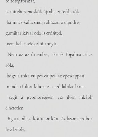
töltöttpaprikát,
 a mirelites zacskók újrahasznosíthatók,
 ha nincs kalucsnid, ráhúzod a cipődre,
gumikarikával oda is erősíted, 
 nem kell suvickolni annyit.
 Nem az az úriember, akinek fogalma sincs 
róla,
 hogy a róka vulpes vulpes, az epeszappan 
 minden foltot kihoz, és a szódabikarbóna
 segít a gyomorégésen. Az ilyen inkább 
élhetetlen
 figura, áll a körút sarkán, és lassan szobor 
lesz belőle,