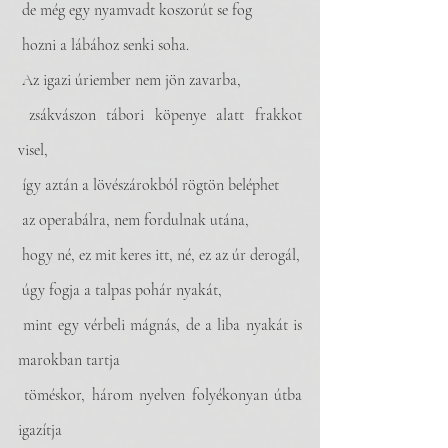
 de még egy nyamvadt koszorút se fog
 hozni a lábához senki soha. 
 Az igazi úriember nem jön zavarba,
 zsákvászon tábori köpenye alatt frakkot 
visel,
 így aztán a lövészárokból rögtön beléphet 
 az operabálra, nem fordulnak utána,
 hogy né, ez mit keres itt, né, ez az úr derogál,
 úgy fogja a talpas pohár nyakát,
 mint egy vérbeli mágnás, de a liba nyakát is 
marokban tartja
 töméskor, három nyelven folyékonyan útba 
igazítja