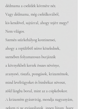
 dédmama a cselédek körmére néz.
 Vagy dédmama, még cselédkorából, 
 kis kendővel, sajtárral, ahogy tejért megy?
 Nem világos.
 Szemén szürkehályog kontinensei,
 ahogy a repülőből nézve közelednek,
 szemében folyamatosan burjánzik 
 a környékbeli kertek összes növénye, 
 aranyeső, tiszafa, pozsgások, krizantémok,
 mind levélrügyeket és bimbókat növeszt,
 zöld lángba borul, mint az a csipkebokor.
 A krizantém gyászvirág, mondja nagyanyám,
 nekem ti ne gyászoljatok, innen látom, hogy 