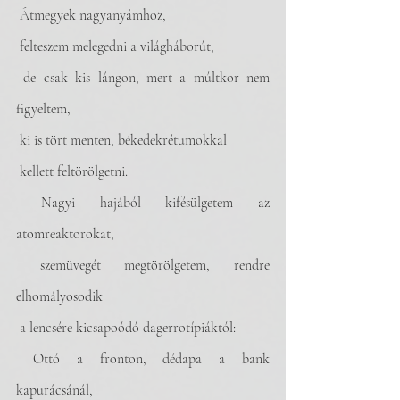
 Átmegyek nagyanyámhoz, 
 felteszem melegedni a világháborút,
 de csak kis lángon, mert a múltkor nem 
figyeltem,
 ki is tört menten, békedekrétumokkal 
 kellett feltörölgetni.
 Nagyi hajából kifésülgetem az 
atomreaktorokat,
 szemüvegét megtörölgetem, rendre 
elhomályosodik
 a lencsére kicsapoódó dagerrotípiáktól:
 Ottó a fronton, dédapa a bank 
kapurácsánál, 