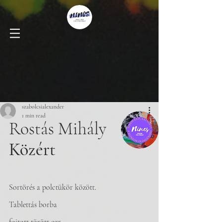
szabolcsialexander
1 min read
Rostás Mihály
Közért
Sortörés a polctükör között.
Tablettás borba 