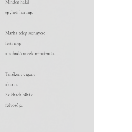
Minden halál
egyheti harang.
Marha telep szennyese
festi meg
a rohadó arcok mintázatát.
Törékeny cigány
akarat.
Szikkadt bikák
folyosója. 