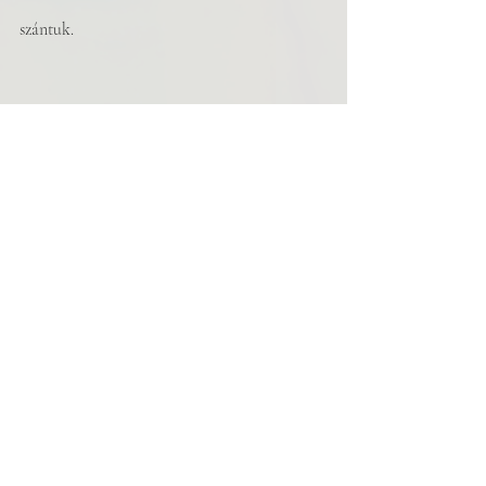
szántuk.
Rostás Mihály, 22 éves, a somogyi Andocs lakosa. 
2018 óta foglalkozik versírással, legfőképpen saját, 
illetve szűkebb közönsége szórakoztatására. 
Minden tekintetben autodidakta költő. Nem 
végzett egyetemet, az érettségit is jelenleg végzi el 