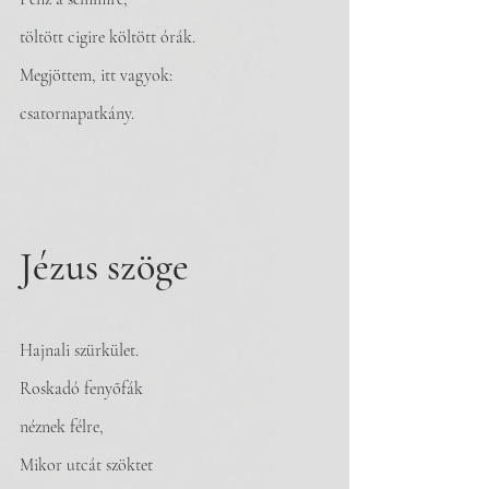
töltött cigire költött órák.
Megjöttem, itt vagyok:
csatornapatkány. 
Jézus szöge
Hajnali szürkület.
Roskadó fenyőfák
néznek félre,
Mikor utcát szöktet