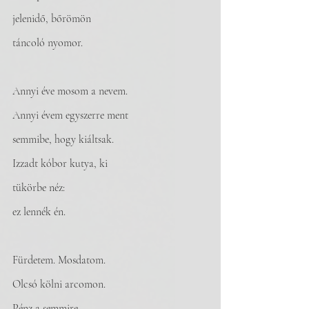
jelenidő, bőrömön
táncoló nyomor.
Annyi éve mosom a nevem.
Annyi évem egyszerre ment
semmibe, hogy kiáltsak.
Izzadt kóbor kutya, ki
tükörbe néz:
ez lennék én.
Fürdetem. Mosdatom.
Olcsó kölni arcomon.
Pénz a semmire,