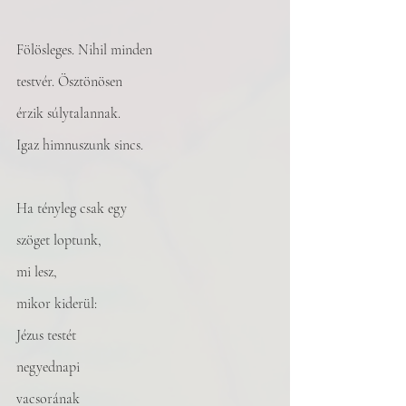
Fölösleges. Nihil minden
testvér. Ösztönösen
érzik súlytalannak.
Igaz himnuszunk sincs.
Ha tényleg csak egy
szöget loptunk,
mi lesz, 
mikor kiderül:
Jézus testét
negyednapi
vacsorának