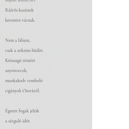
fojtott törött orr.
Ráérős kazánok
keresztre várnak.
Nem a lábam,
csak a zoknim büdös.
Kénszagú tömött
anyósviccek,
munkakedv romboló
cigányok Ozoráról.
Égetett fogak jelzik
a sárguló időt.