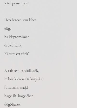
a telepi nyomor.
Heti betevő sem lehet
elég,
ha kleptomániát
örököltünk.
Ki tette ezt ránk?
A rab sem csodálkozik,
mikor kieresztett kutyákat
futtatnak, majd
hagyják, hogy éhen
dögöljenek.