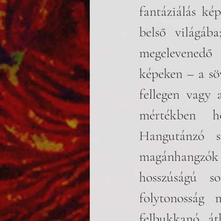
fantáziálás ké
belső világába
megelevenedő 
képeken – a söv
fellegen vagy 
mértékben ho
Hangutánzó sz
magánhangzók 
hosszúságú s
folytonosság 
felbukkanó át