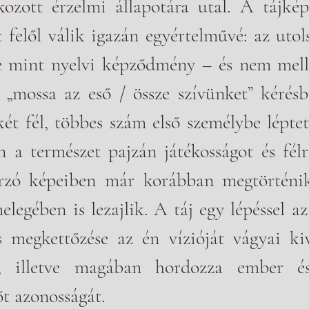
kozott érzelmi állapotára utal. A tájkép
t felől válik igazán egyértelművé: az utol
e mint nyelvi képződmény – és nem melles
 „mossa az eső / össze szívünket” kérésb
ét fél, többes szám első személybe léptet
a természet pajzán játékosságot és félre
árzó képeiben már korábban megtörténik
legében is lezajlik. A táj egy lépéssel az 
s megkettőzése az én vízióját vágyai kiv
a, illetve magában hordozza ember és
őt azonosságát.