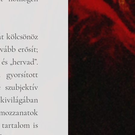
t kölcsönöz 
ább erősít; 
és „hervad”. 
gyorsított 
 szubjektív 
ivilágában 
mozzanatok 
tartalom is 