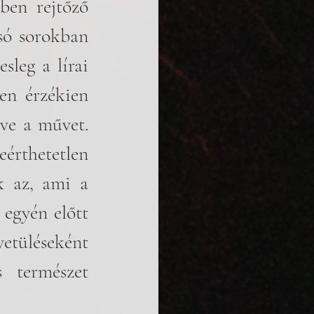
ben rejtőző 
só sorokban 
leg a lírai 
en érzékien 
ve a művet. 
érthetetlen 
 az, ami a 
egyén előtt 
etüléseként 
 természet 