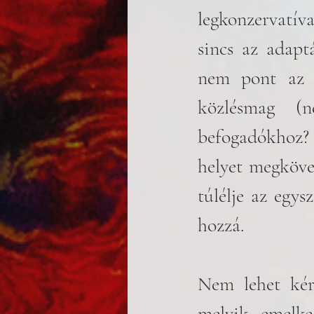
legkonzervatíva
sincs az adapt
nem pont az a
közlésmag (n
befogadókhoz? 
helyet megkövet
túlélje az egys
hozzá.
Nem lehet kérd
melyik emelke