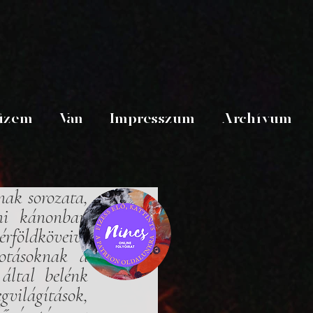
üzem
Van
Impresszum
Archívum
ak sorozata, 
mi kánonban 
rföldköveivé 
otásoknak a 
által belénk 
lágítások, 