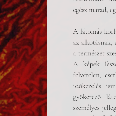
egész marad, eg
A látomás korl
az alkotásnak, 
a természet szes
A képek fesze
felvételen, es
időkezelés ism
gyökerező lát
személyes jelle