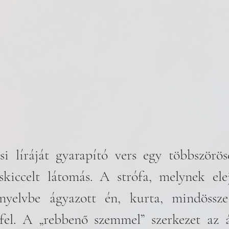
i líráját gyarapító vers egy többszöröse
kiccelt látomás. A strófa, melynek elej
nyelvbe ágyazott én, kurta, mindössze 
fel. A „rebbenő szemmel” szerkezet az á