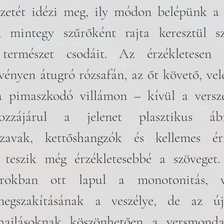
pzetét idézi meg, ily módon belépünk a 
; mintegy szűrőként rajta keresztül sz
természet csodáit. Az érzékletesen fel
ényen átugró rózsafán, az őt követő, vele
a pimaszkodó villámon – kívül a versze
zzájárul a jelenet plasztikus ábráz
avak, kettőshangzók és kellemes érz
teszik még érzékletesebbé a szöveget.
orokban ott lapul a monotonitás, v
megszakításának a veszélye, de az új
hajlásoknak köszönhetően a versmond