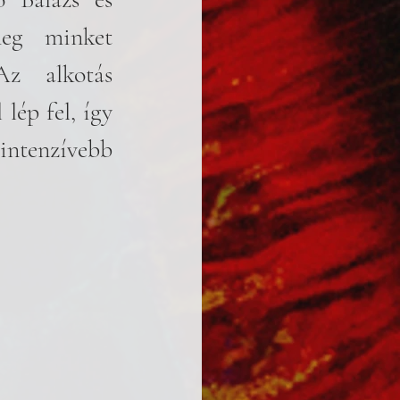
eg minket 
Az alkotás 
lép fel, így 
ntenzívebb 