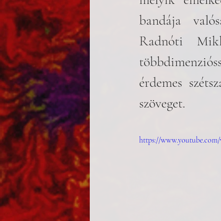
bandája való
Radnóti Mik
többdimenzióssá
érdemes szétsz
szöveget.
https://www.youtube.co