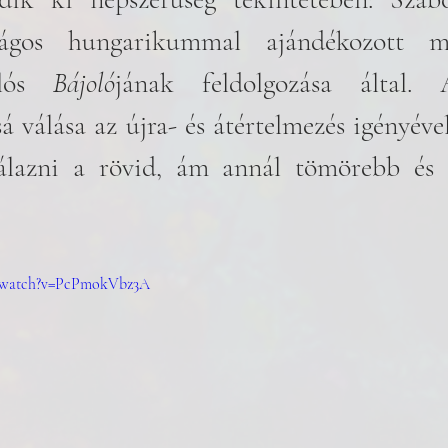
ságos hungarikummal ajándékozott m
lós 
Bájoló
jának feldolgozása által. 
 válása az újra- és átértelmezés igényével 
álazni a rövid, ám annál tömörebb és i
m/watch?v=PcPmokVbz3A