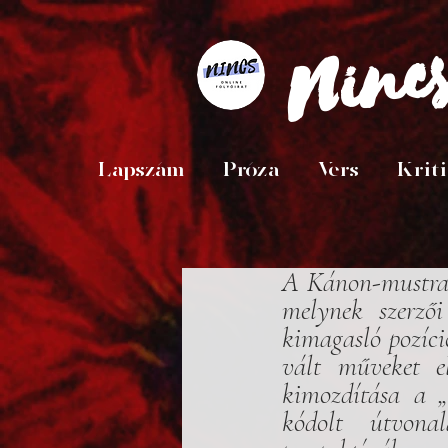
Ninc
Lapszám
Próza
Vers
Krit
A Kánon-mustra,
melynek szerző
kimagasló pozíció
vált műveket e
kimozdítása a „b
kódolt útvonal