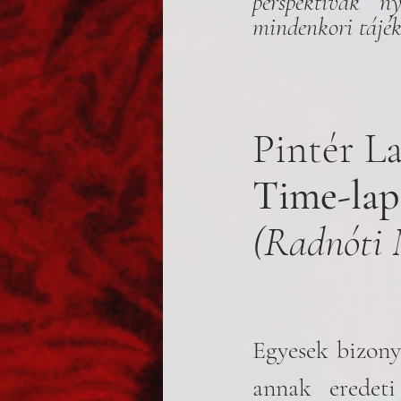
perspektívák n
mindenkori tájék
Pintér L
Time-lap
(Radnóti M
Egyesek bizony
annak eredeti