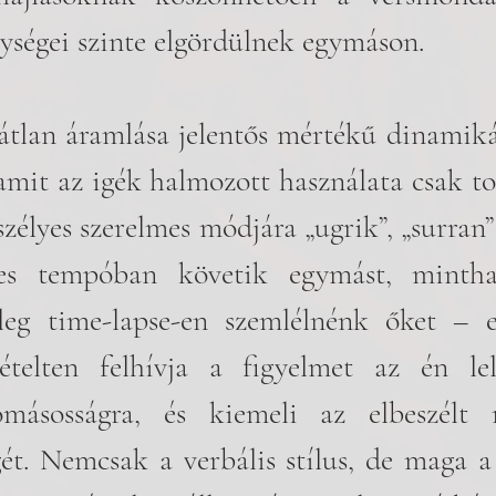
ységei szinte elgördülnek egymáson.
átlan áramlása jelentős mértékű dinamiká
amit az igék halmozott használata csak tov
zélyes szerelmes módjára „ugrik”, „surran” 
s tempóban követik egymást, mintha 
etleg time-lapse-en szemlélnénk őket – e
ételten felhívja a figyelmet az én lelk
omásosságra, és kiemeli az elbeszélt 
gét. Nemcsak a verbális stílus, de maga a 