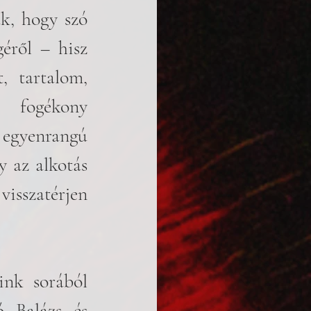
k, hogy szó 
éről – hisz 
 tartalom, 
 fogékony 
 egyenrangú 
 az alkotás 
visszatérjen 
nk sorából 
 Balázs és 