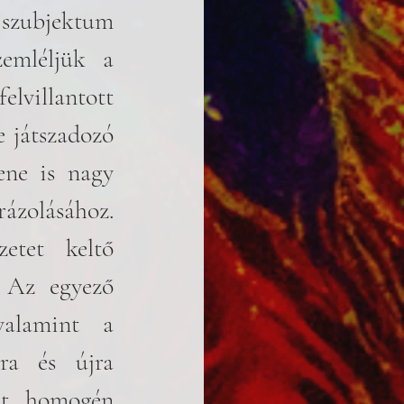
szubjektum 
emléljük a 
villantott 
 játszadozó 
ne is nagy 
olásához. 
etet keltő 
 Az egyező 
alamint a 
ra és újra 
at homogén 