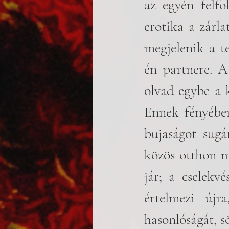
az egyén felfo
erotika a zárla
megjelenik a t
én partnere. A
olvad egybe a k
Ennek fényében 
bujaságot sug
közös otthon me
jár; a cselekvé
értelmezi újr
hasonlóságát, s