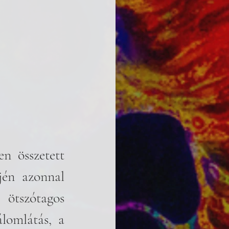
n összetett 
én azonnal 
ötszótagos 
lomlátás, a 