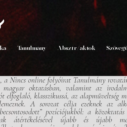
s
ika
Tanulmány
Absztr/aktok
Szöveg
 a Nincs online folyóirat Tanulmány rovatán
i magyar oktatásban, valamint az irodal
t elfoglaló, klasszikussá, az alapműveltség mé
lemeznek. A sorozat célja ezeknek az alk
ecsontosodott” pozíciójukból: a közoktatás 
ak átértékelésével újabb és újabb megvi