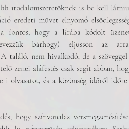
bb irodalomszeretőknek is be kell látniu
áció eredeti művet elnyomó elsődlegesség
 fontos, hogy a lírába kódolt üzenet,
evezzük bárhogy) eljusson az arra
A találó, nem hivalkodó, de a szöveggel
elő zenei aláfestés csak segít abban, hogy
zeri olvasatot, és a közönség időről időre 
és, hogy színvonalas versmegzenésítései
dik ki népszerűség tekintetében: Szabó