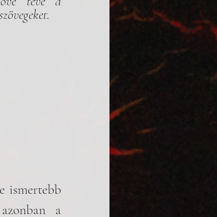
ővé téve a 
szövegeket.
e ismertebb 
 azonban a 