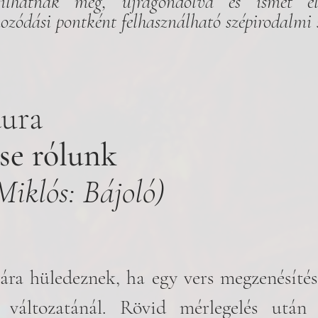
yílhatnak meg, újragondolva és ismét él
ozódási pontként felhasználható szépirodalmi 
aura
se rólunk
iklós: Bájoló)
ára hüledeznek, ha egy vers megzenésítés
 változatánál. Rövid mérlegelés után