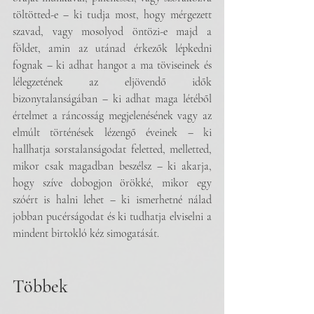
töltötted-e – ki tudja most, hogy mérgezett 
szavad, vagy mosolyod öntözi-e majd a 
földet, amin az utánad érkezők lépkedni 
fognak – ki adhat hangot a ma töviseinek és 
lélegzetének az eljövendő idők 
bizonytalanságában – ki adhat maga létéből 
értelmet a ráncosság megjelenésének vagy az 
elmúlt történések lézengő éveinek – ki 
hallhatja sorstalanságodat feletted, melletted, 
mikor csak magadban beszélsz – ki akarja, 
hogy szíve dobogjon örökké, mikor egy 
szóért is halni lehet – ki ismerhetné nálad 
jobban pucérságodat és ki tudhatja elviselni a 
mindent birtokló kéz simogatását.
Többek