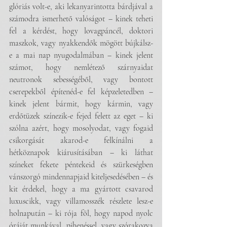
glóriás volt-e, aki lekanyarintotta bárdjával a 
számodra ismerhető valóságot – kinek teheti 
fel a kérdést, hogy lovagpáncél, doktori 
maszkok, vagy nyakkendők mögött bújkálsz-
e a mai nap nyugodalmában – kinek jelent 
számot, hogy nemlétező szárnyaidat 
neutronok sebességéből, vagy bontott 
cserepekből építenéd-e fel képzeletedben – 
kinek jelent bármit, hogy kármin, vagy 
erdőtüzek színezik-e fejed felett az eget – ki 
szólna azért, hogy mosolyodat, vagy fogaid 
csikorgását akarod-e felkínálni a 
hétköznapok kiárusításában – ki láthat 
színeket fekete péntekeid és szürkeségben 
vánszorgó mindennapjaid kiteljesedésében – és 
kit érdekel, hogy a ma gyártott csavarod 
luxuscikk, vagy villamosszék részlete lesz-e 
holnapután – ki rója föl, hogy napod nyolc 
óráját munkával, pihenéssel, vagy szórakozva 