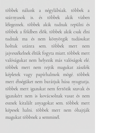
többek nálunk a négylábúak. többek a 
szárnyasok is. és többek akik vízben 
lélegeznek. többek akik tudnak repülni és 
többek a földben élők. többek akik csak élni 
tudnak ma és nem könyörgik tudásukat 
holtuk utánra sem. többek mert nem 
jajveszékelnek éltük fogyta miatt. többek mert 
valóságukat nem helyezik más valóságok elé. 
többek mert nem rejtik magukat zászlók 
képletek vagy papírhalmok mögé. többek 
mert éhségüket nem barátjuk húsa nyugtatja. 
többek mert igazukat nem fertőzik szavak és 
igazukért nem is kovácsolnak vasat és nem 
esznek kitalált anyagokat sem. többek mert 
képesek halni. többek mert nem óhajtják 
magukat többnek a semminél.