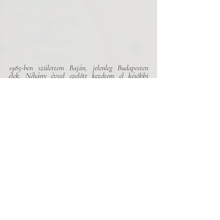
1985-ben születtem Baján, jelenleg Budapesten 
élek. Néhány évvel ezelőtt kezdtem el későbbi 
dalszövegekhez gondolatokat, vázlatokat írni. A 
szövegek még nem igazán készültek el, de sok 
írásom összegyűlt mostanra. Eddig még nem jelent 
meg semmi közülük.
Vers
Related Posts
See All