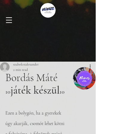
szabolcsialexander
2 min read
Bordás Máté
játék készül
10
10
Ezen a bolygón, ha a gyerekek
úgy akarják, csomót lehet kötni