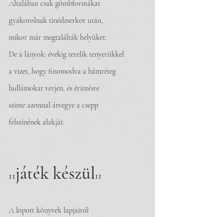
Általában csak gömbformákat
gyakorolnak tinédzserkor után,
mikor már megtalálták helyüket.
De
 a lányok: évekig terelik tenyerükkel
a vizet, hogy finomodva a hámréteg
hullámokat verjen, és érintésre
szinte azonnal átvegye a csepp
felszínének alakját.
játék készül
11
11
A lopott könyvek lapjairól