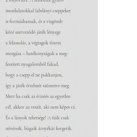
a folyóvízre. A felnőttek gyúró
mozdulatokkal labdányi cseppeket
is formázhatnak, és a vízgömb
köré szerveződő játék lényege
a lelassulás, a végtagok finom
mozgása – hatékonyságuk a meg-
feszített nyugalomból fakad,
hogy a csepp el ne pukkanjon,
így a játék értelmét szűntetve meg.
Mert ha csak az érintés az egyetlen
cél, akkor az veszít, aki nem képes rá.
És a lányok tehetsége! A fiúk csak
nővéreik, húgaik árnyékát kergetik.