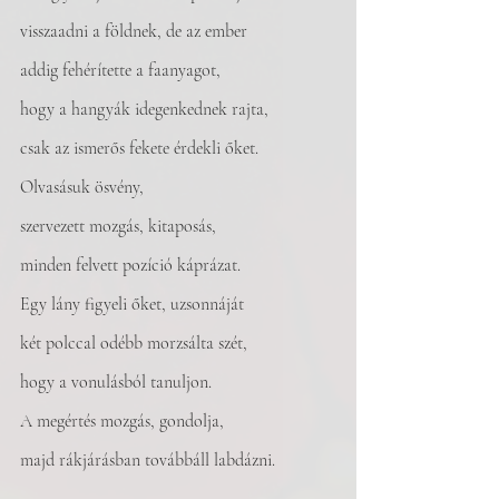
visszaadni a földnek, de az ember
addig fehérítette a faanyagot,
hogy a hangyák idegenkednek rajta,
csak az ismerős fekete érdekli őket.
Olvasásuk ösvény,
szervezett mozgás, kitaposás,
minden felvett pozíció káprázat.
Egy lány figyeli őket, uzsonnáját
két polccal odébb morzsálta szét,
hogy a vonulásból tanuljon.
A megértés mozgás, gondolja,
majd rákjárásban továbbáll labdázni.