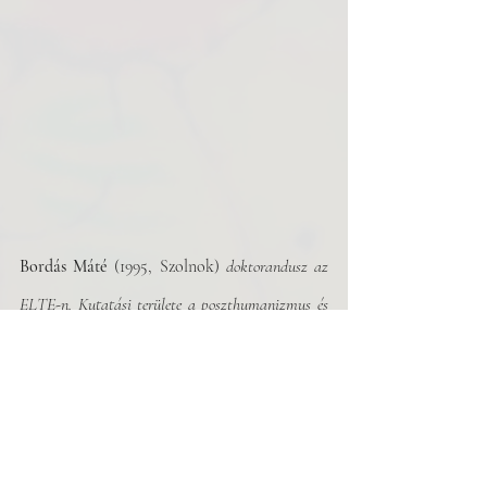
Bordás Máté
 (1995, Szolnok) 
doktorandusz az 
ELTE-n. Kutatási területe a poszthumanizmus és 
a líraelmélet kapcsolata. Emellett verseket ír, 
fordít, zenél, valamint a Rost és a Versum 
szerkesztője. Két lírakötet szerzője (Egy völgy 
elárasztása, 2020, Napkút; Gnóm, 2022, FISZ).