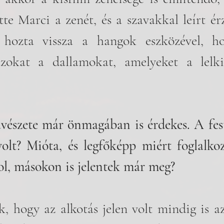
te Marci a zenét, és a szavakkal leírt érz
el hozta vissza a hangok eszközével, h
azokat a dallamokat, amelyeket a lelki
vészete már önmagában is érdekes. A fest
olt? Mióta, és legfőképp miért foglalkoz
, másokon is jelentek már meg? 
 hogy az alkotás jelen volt mindig is az