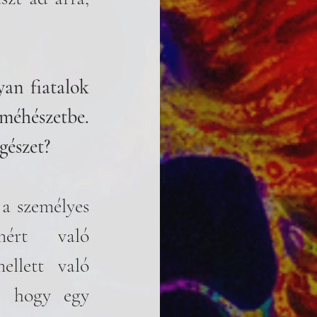
yan fiatalok 
éhészetbe. 
gészet? 
a személyes 
ért való 
ellett való 
, hogy egy 