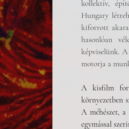
kollektív, épí
Hungary létreh
kiforrott akara
hasonlóan vél
képviselünk. A
motorja a mun
A kisfilm for
környezetben sz
A méhészet, a t
egymással szeri