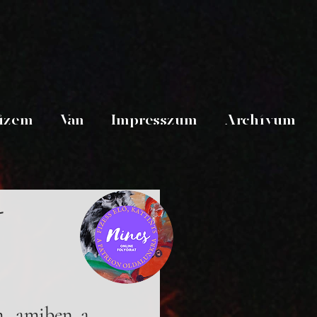
üzem
Van
Impresszum
Archívum
 
, amiben a 