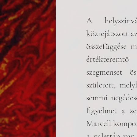
A helyszínvá
közrejátszott az
összefüggése m
értékteremtő
szegmenset ös
született, mel
semmi negédes
figyelmet a ze
Marcell komponá
a palettán van,