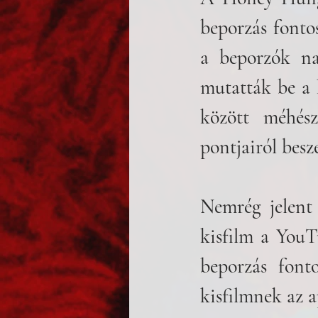
beporzás fontos
a beporzók na
mutatták be a 
között méhész
pontjairól besz
Nemrég jelen
kisfilm a YouTu
beporzás font
kisfilmnek az a