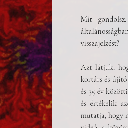
Mit gondolsz,
általánosság
visszajelzést? 
Azt látjuk, ho
kortárs és újít
és 35 év között
és értékelik a
mutatja, hogy m
videó, a közöss