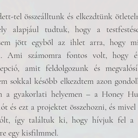
ett-tel összeálltunk és elkezdtünk ötleteln
ely alapjául tudtuk, hogy a testfestés
sem jött egyből az ihlet arra, hogy mi
l. Ami számomra fontos volt, hogy ér
epció, amit feldolgozunk és megvalósí
m sokkal később elkezdtem azon gondolk
 a gyakorlati helyemen – a Honey Hu
iót és ezt a projektet összehozni, és mivel
ólt, így találtuk ki, hogy hívjuk fel a 
e egy kisfilmmel.