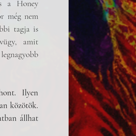
és a Honey 
or még nem 
bi tagja is 
vügy, amit 
 legnagyobb 
ont. Ilyen 
an közötök. 
tban állhat 