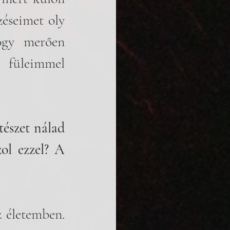
éseimet oly 
ogy merően 
 füleimmel 
észet nálad 
ol ezzel? A 
 életemben. 