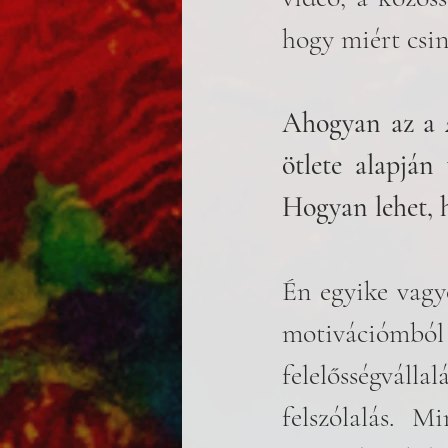
hogy miért csin
Ahogyan az a 
ötlete alapján
Hogyan lehet, h
Én egyike vagy
motivációmb
felelősségváll
felszólalás. M