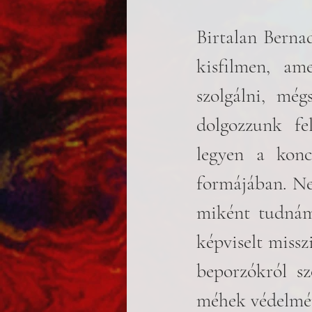
Birtalan Bernad
kisfilmen, am
szolgálni, még
dolgozzunk fe
legyen a konc
formájában. Ne
miként tudnám
képviselt missz
beporzókról sz
méhek védelmér