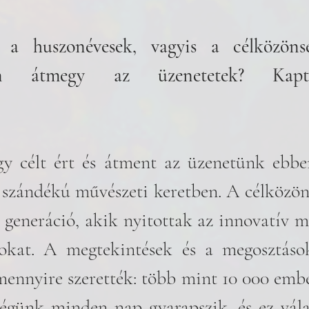
 a huszonévesek, vagyis a célközöns
ban átmegy az üzenetetek? Kaptál
gy célt ért és átment az üzenetünk ebbe
ó szándékú művészeti keretben. A célközön
i generáció, akik nyitottak az innovatív m
zokat. A megtekintések és a megosztások
ennyire szerették: több mint 10 000 ember
égünk minden nap gyarapszik, és ez válas