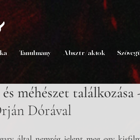
s
ika
Tanulmány
Absztr/aktok
Szöveg
és méhészet találkozása -
Orján Dórával 
ry által nemrég jelent meg egy kisfilm