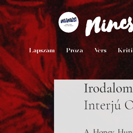
Ninc
Lapszám
Próza
Vers
Krit
Irodalom 
Interjú 
A Honey Hunga