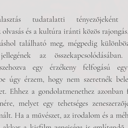
lasztás tudatalatti tényezőjeként b
 olvasás és a kultúra iránti közös rajongás,
áshol található meg, mégpedig különböző
 jellegének az összekapcsolódásában
szehozva egy érzékeny felfogású egy
ybe úgy érzem, hogy nem szeretnék bele
et. Ehhez a gondolatmenethez azonban f
nére, melyet egy tehetséges zeneszerzője
lt. Ha a művészet, az irodalom és a méhé
 akkor a kisfilm zeneisége is említendő,