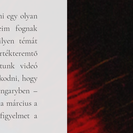
i egy olyan 
eim fognak 
lyen témát 
tékteremtő 
tunk videó 
odni, hogy 
ngaryben – 
 a március a 
figyelmet a 