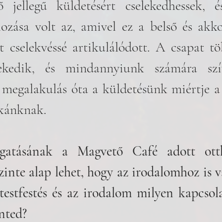
tő jellegű küldetésért cselekedhessek, 
ozása volt az, amivel ez a belső és akk
t cselekvéssé artikulálódott. A csapat töb
ekedik, és mindannyiunk számára szí
 megalakulás óta a küldetésünk miértje a
kánknak.
gatásának a Magvető Café adott otth
inte alap lehet, hogy az irodalomhoz is v
estfestés és az irodalom milyen kapcsola
nted? 