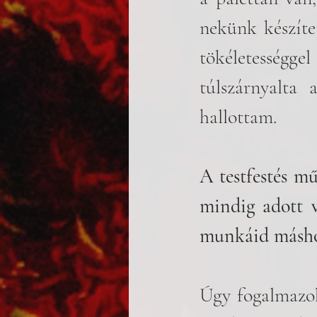
nekünk készítet
tökéletességg
túlszárnyalta 
hallottam.
A testfestés mű
mindig adott v
munkáid máshol
Úgy fogalmazok,