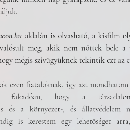
áljuk.
20on.hu
 oldalán is olvasható, a kisfilm ol
 valósult meg, akik nem nőttek bele a m
ogy mégis szívügyüknek tekintik ezt az e
ok ezen fiataloknak, így azt mondhatom 
ól fakadóan, hogy a társadalom
alás és a környezet-, és állatvédelem m
indig is kerestem egy lehetőséget arra