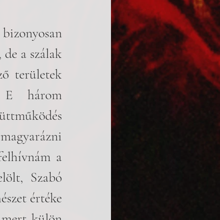
izonyosan 
 de a szálak 
 területek 
. E három 
üttműködés 
magyarázni 
elhívnám a 
lölt, Szabó 
szet értéke 
 mert külön 