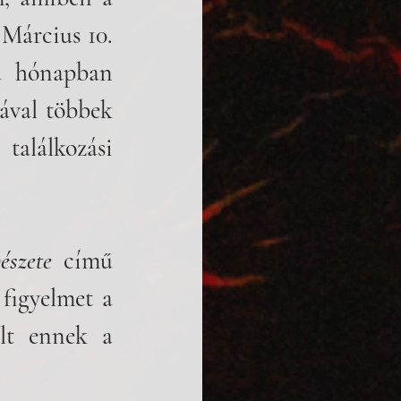
Március 10. 
a hónapban 
ával többek 
alálkozási 
észete 
című 
figyelmet a 
lt ennek a 