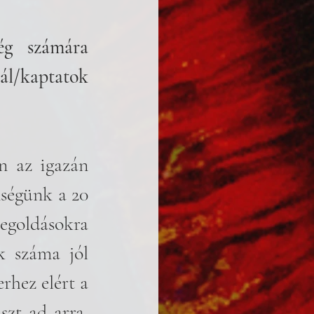
ég számára 
/kaptatok 
n az igazán 
ségünk a 20 
egoldásokra 
 száma jól 
hez elért a 
zt ad arra, 