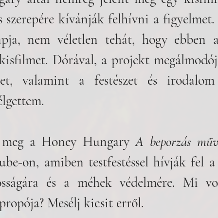
 szerepére kívánják felhívni a figyelmet. 
pja, nem véletlen tehát, hogy ebben 
kisfilmet. Dórával, a projekt megálmodój
et, valamint a festészet és irodalom t
élgettem. 
t meg a Honey Hungary 
A beporzás műv
be-on, amiben testfestéssel hívják fel a 
osságára és a méhek védelmére. Mi vo
propója? Mesélj kicsit erről.