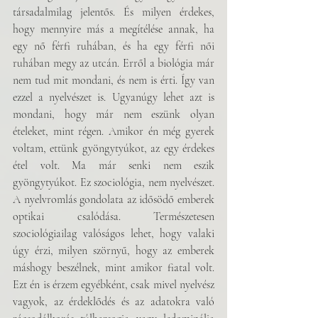
társadalmilag jelentős. És milyen érdekes, 
hogy mennyire más a megítélése annak, ha 
egy nő férfi ruhában, és ha egy férfi női 
ruhában megy az utcán. Erről a biológia már 
nem tud mit mondani, és nem is érti. Így van 
ezzel a nyelvészet is. Ugyanúgy lehet azt is 
mondani, hogy már nem eszünk olyan 
ételeket, mint régen. Amikor én még gyerek 
voltam, ettünk gyöngytyúkot, az egy érdekes 
étel volt. Ma már senki nem eszik 
gyöngytyúkot. Ez szociológia, nem nyelvészet. 
A nyelvromlás gondolata az idősödő emberek 
optikai csalódása. Természetesen 
szociológiailag valóságos lehet, hogy valaki 
úgy érzi, milyen szörnyű, hogy az emberek 
máshogy beszélnek, mint amikor fiatal volt. 
Ezt én is érzem egyébként, csak mivel nyelvész 
vagyok, az érdeklődés és az adatokra való 