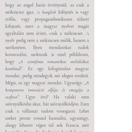
hogy az angol hatás érvényesül, az csak a 
szókincsre igaz. A 
hunglish
 kifejezés is vagy 
tréfás, vagy propagandisztikusan túlzott 
kifejezés, mert a magyar nyelvet magát 
egyáltalán nem érinti, csak a szókincset. A 
nyelv pedig nem a szókincsen múlik, hanem a 
szerkezeten. Ilyen mondatokat tudok 
konstruálni, szoktunk is ezzel példálozni, 
hogy „
A szimfónia romantikus melódiákat 
kombinál
”. Ez egy kifogástalan magyar 
mondat, pedig mindegyik szó idegen eredetű. 
Mégis, ez egy magyar mondat. Ugyanígy: „
A 
komputeres innováció alfája és omegája a 
szoftver
”. Ugye érti? Ha valaki ezen 
szörnyülködni akar, hát szörnyülködjön. Ezen 
csak a vállamat tudom vonogatni. Lehet 
ezeket persze rosszul használni, ugyanúgy, 
ahogy lehetett régen túl sok francia szót 