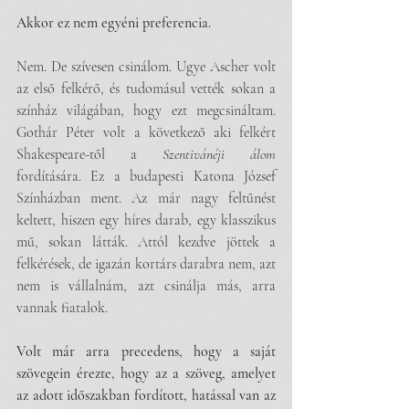
Akkor ez nem egyéni preferencia.
Nem. De szívesen csinálom. Ugye Ascher volt 
az első felkérő, és tudomásul vették sokan a 
színház világában, hogy ezt megcsináltam. 
Gothár Péter volt a következő aki felkért 
Shakespeare-től a 
Szentivánéji álom
fordítására. Ez a budapesti Katona József 
Színházban ment. Az már nagy feltűnést 
keltett, hiszen egy híres darab, egy klasszikus 
mű, sokan látták. Attól kezdve jöttek a 
felkérések, de igazán kortárs darabra nem, azt 
nem is vállalnám, azt csinálja más, arra 
vannak fiatalok.
Volt már arra precedens, hogy a saját 
szövegein érezte, hogy az a szöveg, amelyet 
az adott időszakban fordított, hatással van az 