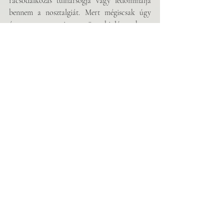
rácsodálkozás túlharsogja vagy ledominálja 
bennem a nosztalgiát. Mert mégiscsak úgy 
érzem magam, mint egy öreg biológus, hogy 
„
Nini, ott a sarokban milyen gomba nőtt? Nézzük 
csak meg közelebbről!
” Miközben az nem 
szerencsés, ha egy gomba jelenik meg egy 
étterem sarkában.
Hány nyelvet beszél aktívan?
Négyet talán. Magyarul, németül, angolul és 
olaszul. Egészen jól beszélek franciául is, 
hibásan, de tudok kommunikálni.
Melyiket érzi leginkább magáénak a magyar 
mellett?
Az angolt. Angoltanárként éltem életemet, az 
volt a munkaeszközöm. Angol tanszéken 