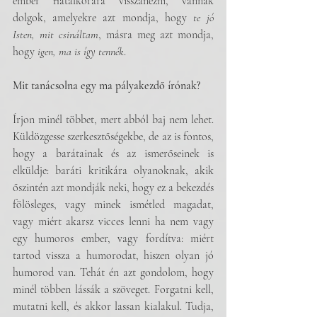
ember fiatalkorára visszanézni, vannak 
dolgok, amelyekre azt mondja, hogy 
te jó 
Isten, mit csináltam
, másra meg azt mondja, 
hogy 
igen, ma is így tennék
.
Mit tanácsolna egy ma pályakezdő írónak?
Írjon minél többet, mert abból baj nem lehet. 
Küldözgesse szerkesztőségekbe, de az is fontos, 
hogy a barátainak és az ismerőseinek is 
elküldje: baráti kritikára olyanoknak, akik 
őszintén azt mondják neki, hogy ez a bekezdés 
fölösleges, vagy minek ismétled magadat, 
vagy miért akarsz vicces lenni ha nem vagy 
egy humoros ember, vagy fordítva: miért 
tartod vissza a humorodat, hiszen olyan jó 
humorod van. Tehát én azt gondolom, hogy 
minél többen lássák a szöveget. Forgatni kell, 
mutatni kell, és akkor lassan kialakul. Tudja, 