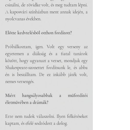
csinálni, de rövidke volt, és meg tudtam lépni. 
A kaposvári színházban ment annak idején, a 
nyolcvanas években.
Előtte kedvtelésből otthon fordított?
Próbálkoztam, igen. Volt egy verseny az 
egyetemen a diákság és a fiatal tanárok 
között, hogy ugyanazt a verset, mondjuk egy 
Shakespeare-szonettet fordítsunk le, és abba 
én is beszálltam. De ez inkább játék volt, 
nemes versengés.
Miért hangsúlyosabbak a műfordítói 
életművében a drámák?
Erre nem tudok válaszolni. Ilyen felkéréseket 
kaptam, és efelé sodródott a dolog.