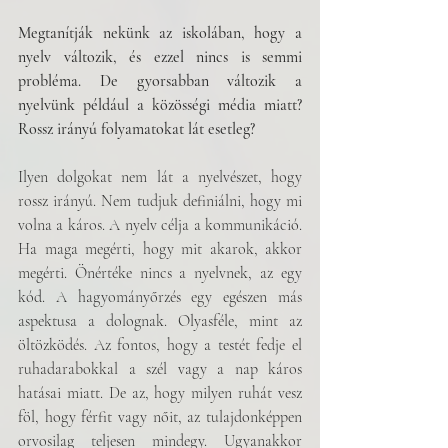
Megtanítják nekünk az iskolában, hogy a 
nyelv változik, és ezzel nincs is semmi 
probléma. De gyorsabban változik a 
nyelvünk például a közösségi média miatt? 
Rossz irányú folyamatokat lát esetleg?
Ilyen dolgokat nem lát a nyelvészet, hogy 
rossz irányú. Nem tudjuk definiálni, hogy mi 
volna a káros. A nyelv célja a kommunikáció. 
Ha maga megérti, hogy mit akarok, akkor 
megérti. Önértéke nincs a nyelvnek, az egy 
kód. A hagyományőrzés egy egészen más 
aspektusa a dolognak. Olyasféle, mint az 
öltözködés. Az fontos, hogy a testét fedje el 
ruhadarabokkal a szél vagy a nap káros 
hatásai miatt. De az, hogy milyen ruhát vesz 
föl, hogy férfit vagy nőit, az tulajdonképpen 
orvosilag teljesen mindegy. Ugyanakkor 