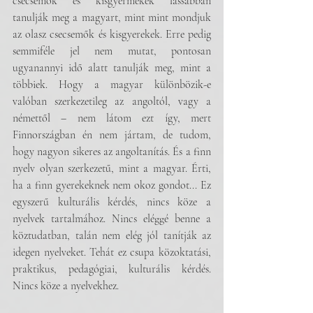
csecsemők és kisgyermekek lassabban 
tanulják meg a magyart, mint mint mondjuk 
az olasz csecsemők és kisgyerekek. Erre pedig 
semmiféle jel nem mutat, pontosan 
ugyanannyi idő alatt tanulják meg, mint a 
többiek. Hogy a magyar különbözik-e 
valóban szerkezetileg az angoltól, vagy a 
némettől – nem látom ezt így, mert 
Finnországban én nem jártam, de tudom, 
hogy nagyon sikeres az angoltanítás. És a finn 
nyelv olyan szerkezetű, mint a magyar. Érti, 
ha a finn gyerekeknek nem okoz gondot... Ez 
egyszerű kulturális kérdés, nincs köze a 
nyelvek tartalmához. Nincs eléggé benne a 
köztudatban, talán nem elég jól tanítják az 
idegen nyelveket. Tehát ez csupa közoktatási, 
praktikus, pedagógiai, kulturális kérdés. 
Nincs köze a nyelvekhez.