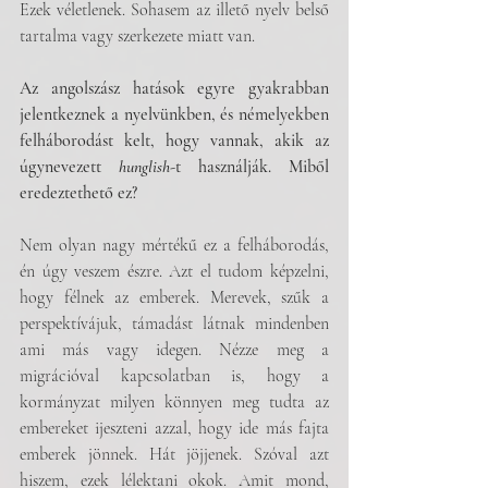
Ezek véletlenek. Sohasem az illető nyelv belső 
tartalma vagy szerkezete miatt van.
Az angolszász hatások egyre gyakrabban 
jelentkeznek a nyelvünkben, és némelyekben 
felháborodást kelt, hogy vannak, akik az 
úgynevezett 
hunglish
-t használják. Miből 
eredeztethető ez?
Nem olyan nagy mértékű ez a felháborodás, 
én úgy veszem észre. Azt el tudom képzelni, 
hogy félnek az emberek. Merevek, szűk a 
perspektívájuk, támadást látnak mindenben 
ami más vagy idegen. Nézze meg a 
migrációval kapcsolatban is, hogy a 
kormányzat milyen könnyen meg tudta az 
embereket ijeszteni azzal, hogy ide más fajta 
emberek jönnek. Hát jöjjenek. Szóval azt 
hiszem, ezek lélektani okok. Amit mond, 