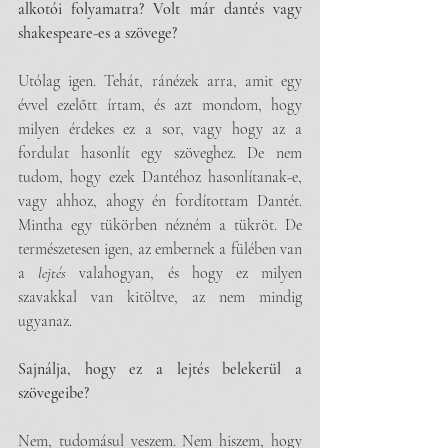
alkotói folyamatra? Volt már dantés vagy 
shakespeare-es a szövege?
Utólag igen. Tehát, ránézek arra, amit egy 
évvel ezelőtt írtam, és azt mondom, hogy 
milyen érdekes ez a sor, vagy hogy az a 
fordulat hasonlít egy szöveghez. De nem 
tudom, hogy ezek Dantéhoz hasonlítanak-e, 
vagy ahhoz, ahogy én fordítottam Dantét. 
Mintha egy tükörben nézném a tükröt. De 
természetesen igen, az embernek a fülében van 
a 
lejtés
 valahogyan, és hogy ez milyen 
szavakkal van kitöltve, az nem mindig 
ugyanaz.
Sajnálja, hogy ez a lejtés belekerül a 
szövegeibe?
Nem, tudomásul veszem. Nem hiszem, hogy 