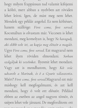
hogy milyen frappánsan tud valamit kifejezni 
a költő, mert abban a nyelvben azt röviden 
lehet leírni. Igen, de mást meg nem lehet. 
Mondok egy példát angolul. Ez nem költészet, 
hanem szállóige: 
First come, first served.
Kocsmában is olvastam már. Viccesen is lehet 
mondani, meg komolyan is, hogy 
Ne haragudj, 
aki előbb volt itt, az kapja meg először a magáét
. 
Ugye 
First come, first served
. Ezt magyarul nem 
lehet ilyen röviden elmondani. 
Sorban 
szolgáljuk ki vevőinket
. Ilyesmit lehet mondani. 
Vagy azt is mondhatom, hogy 
Két srác 
udvarolt a Marinak, és ő a Gyurit választotta
. 
Miért? 
First come, first served
.Magyarul ezt már 
máshogy kell megfogalmazni, és azt kell 
mondani, hogy ő volt ott először. Például 
ebben az esetben az angol nagyon tömör, és 
szépen lehet vele játszani. De megfordítom: ott 