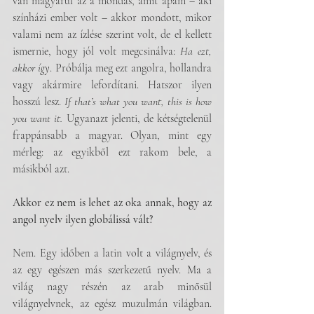
van magyarul az a mondás, amit apám – aki 
színházi ember volt – akkor mondott, mikor 
valami nem az ízlése szerint volt, de el kellett 
ismernie, hogy jól volt megcsinálva: 
Ha ezt, 
akkor így
. Próbálja meg ezt angolra, hollandra 
vagy akármire lefordítani. Hatszor ilyen 
hosszú lesz. 
If that’s what you want, this is how 
you want it.
 Ugyanazt jelenti, de kétségtelenül 
frappánsabb a magyar. Olyan, mint egy 
mérleg: az egyikből ezt rakom bele, a 
másikból azt.
Akkor ez nem is lehet az oka annak, hogy az 
angol nyelv ilyen globálissá vált?
Nem. Egy időben a latin volt a világnyelv, és 
az egy egészen más szerkezetű nyelv. Ma a 
világ nagy részén az arab minősül 
világnyelvnek, az egész muzulmán világban. 