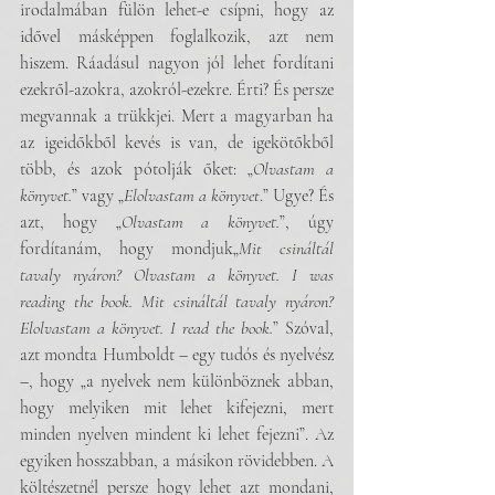
irodalmában fülön lehet-e csípni, hogy az 
idővel másképpen foglalkozik, azt nem 
hiszem. Ráadásul nagyon jól lehet fordítani 
ezekről-azokra, azokról-ezekre. Érti? És persze 
megvannak a trükkjei. Mert a magyarban ha 
az igeidőkből kevés is van, de igekötőkből 
több, és azok pótolják őket: „
Olvastam a 
könyvet.
” vagy „
Elolvastam a könyvet
.” Ugye? És 
azt, hogy „
Olvastam a könyvet.
”, úgy 
fordítanám, hogy mondjuk„
Mit csináltál 
tavaly nyáron? Olvastam a könyvet. I was 
reading the book. Mit csináltál tavaly nyáron? 
Elolvastam a könyvet. I read the book.
” Szóval, 
azt mondta Humboldt – egy tudós és nyelvész 
–, hogy „a nyelvek nem különböznek abban, 
hogy melyiken mit lehet kifejezni, mert 
minden nyelven mindent ki lehet fejezni”. Az 
egyiken hosszabban, a másikon rövidebben. A 
költészetnél persze hogy lehet azt mondani, 