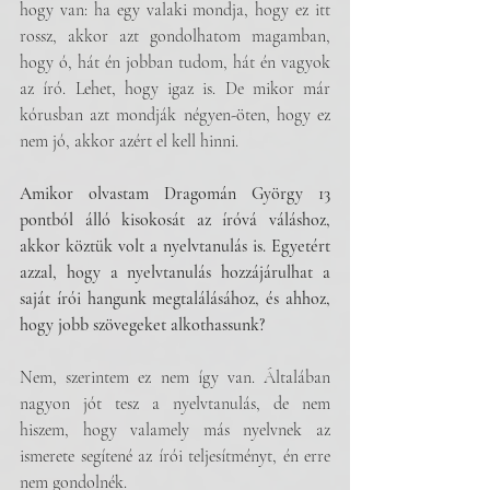
hogy van: ha egy valaki mondja, hogy ez itt 
rossz, akkor azt gondolhatom magamban, 
hogy ó, hát én jobban tudom, hát én vagyok 
az író. Lehet, hogy igaz is. De mikor már 
kórusban azt mondják négyen-öten, hogy ez 
nem jó, akkor azért el kell hinni.
Amikor olvastam Dragomán György 13 
pontból álló kisokosát az íróvá váláshoz, 
akkor köztük volt a nyelvtanulás is. Egyetért 
azzal, hogy a nyelvtanulás hozzájárulhat a 
saját írói hangunk megtalálásához, és ahhoz, 
hogy jobb szövegeket alkothassunk?
Nem, szerintem ez nem így van. Általában 
nagyon jót tesz a nyelvtanulás, de nem 
hiszem, hogy valamely más nyelvnek az 
ismerete segítené az írói teljesítményt, én erre 
nem gondolnék.