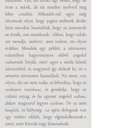
használni. Van, aki direkt úgy beszél, hogy ne 
értse a másik, de ezt minden nyelvvel meg 
lehet csinálni. Mikszáth-nál ugye még 
olvastunk olyat, hogy jogász emberek direkt 
latin szavakat használtak, hogy az asszonyok 
ne értsék, mit mondanak. Abban, hogy valaki 
azt mondja, szoftver, nem tudom, mi olyan 
érdekes. Mondok egy példát: a nátriumot 
valamilyen hagyományos okból angolul 
sodium
nak hívják, mert ugye a szóda készül 
nátriumból, és magyarul így alakult ki, itt a 
németes nátriumot használjuk. Na most, van 
olyan, aki ezt nem tudja, és lefordítja, hogy ez 
szódiumot tartalmaz
,
és gondolja, hogy ez 
valami anyag, és ha egyszer angolul 
sodium
, 
akkor magyarul legyen 
szódium
. De ez nem 
hunglish
, ez hülyeség. Az egész dolognak van 
egy emberi oldala, hogy elgondolkozunk-e 
azon, amit leírunk vagy kimondunk.