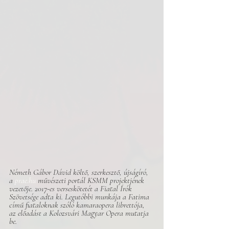
Németh Gábor Dávid költő, szerkesztő, újságíró, 
a 
prae.hu
 művészeti portál KSMM projektjének 
vezetője. 2017-es verseskötetét a Fiatal Írók 
Szövetsége adta ki. Legutóbbi munkája a Fatima 
című fiataloknak szóló kamaraopera librettója, 
az előadást a Kolozsvári Magyar Opera mutatja 
be.