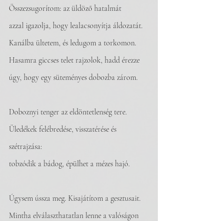
Összezsugorítom: az üldöző hatalmát 
azzal igazolja, hogy lealacsonyítja áldozatát.
Kanálba ültetem, és ledugom a torkomon.
Hasamra giccses telet rajzolok, hadd érezze
úgy, hogy egy süteményes dobozba zárom.
Doboznyi tenger az eldöntetlenség tere. 
Üledékek felébredése, visszatérése és 
szétrajzása:
tobzódik a bádog, épülhet a mézes hajó.
Úgysem ússza meg. Kisajátítom a gesztusait.
Mintha elválaszthatatlan lenne a valóságon 