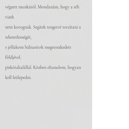
végzett munkától. Mondanám, hogy a téli 
vizek
nem korognak. Segítek tengerré torzítani a 
tehetetlenségét,
s jóllakom bálnasírok megereszkedett 
földjével,
piskótahalállal. Közben eltanulom, hogyan 
kell leülepedni.