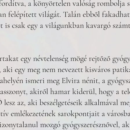
fordítva, a könyörtelen valóság rombolja s
n felépített világát. Talán ebből fakadhat 
et is csak egy a világunkban kavargó szám
rtakat egy névtelenség mögé rejtőző gyógy
, aki egy meg nem nevezett kisváros pati
ahelyén ismeri meg Elvira nénit, a gyógys
asszonyt, akiről hamar kiderül, hogy a tel
 lesz az, aki beszélgetéseik alkalmával me
ktív emlékezetének sarokpontjait a városb
zonytalanul mozgó gyógyszerésznővel, aki