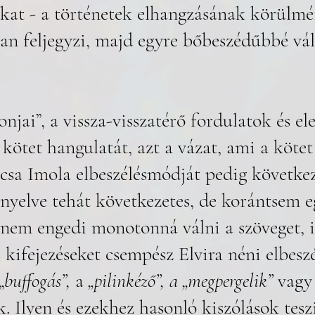
akat - a történetek elhangzásának körülmé
an feljegyzi, majd egyre bőbeszédűbbé vál
onjai”, a vissza-visszatérő fordulatok és e
kötet hangulatát, azt a vázat, ami a kötet 
csa Imola elbeszélésmódját pedig következ
ő nyelve tehát következetes, de korántsem 
 nem engedi monotonná válni a szöveget, i
 kifejezéseket csempész Elvira néni elbeszé
„
buffogás”,
 a
 „pilinkéző”, a „megpergelik”
 vagy
k. Ilyen és ezekhez hasonló kiszólások tesz