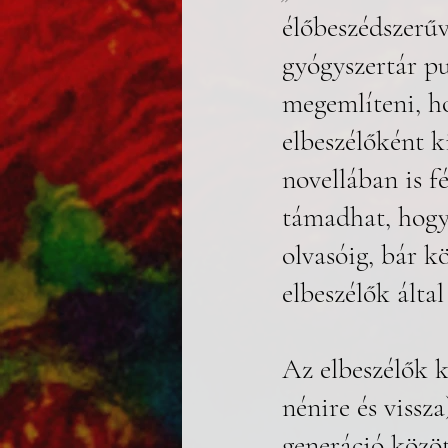
élőbeszédszerűv
gyógyszertár pu
megemlíteni, ho
elbeszélőként k
novellában is f
támadhat, hogy 
olvasóig, bár k
elbeszélők által
Az elbeszélők k
nénire és vissza
generáció közöt