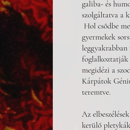
galiba- és humo
szolgáltatva a 
 Hol csődbe ment vállalatok történetéből, hol külföldre költözött 
gyermekek sorsá
leggyakrabban 
foglalkoztatják
megidézi a szoc
Kárpátok Géniu
teremtve.
Az elbeszélése
kerülő pletykák