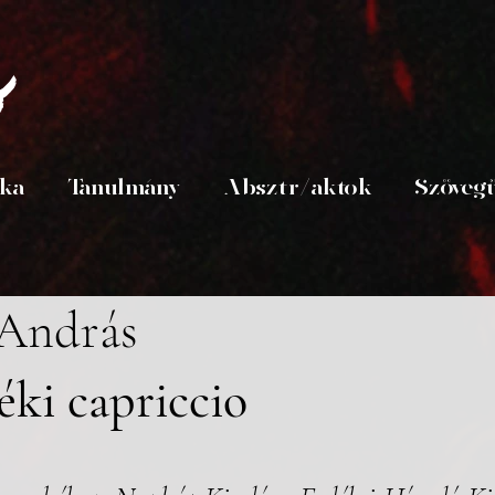
s
ika
Tanulmány
Absztr/aktok
Szöveg
 András
ki capriccio