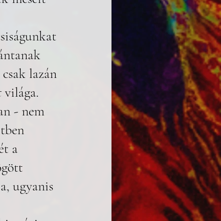
siságunkat 
ántanak 
csak lazán 
t
 világa. 
an - nem 
etben 
ét a 
gött 
a, ugyanis 