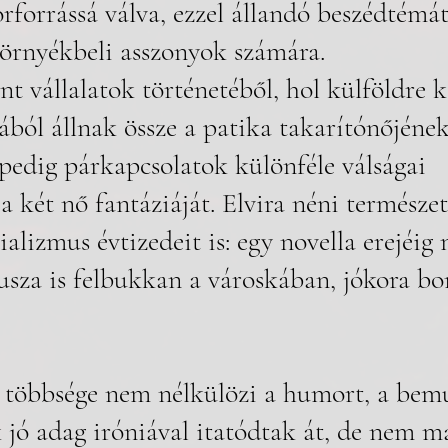
rforrássá válva, ezzel állandó beszédtémát
környékbeli asszonyok számára. 
ból állnak össze a patika takarítónőjének
pedig párkapcsolatok különféle válságai 
 a két nő fantáziáját. Elvira néni természet
ializmus évtizedeit is: egy novella erejéig 
sza is felbukkan a városkában, jókora b
k többsége nem nélkülözi a humort, a bemu
 jó adag iróniával itatódtak át, de nem m