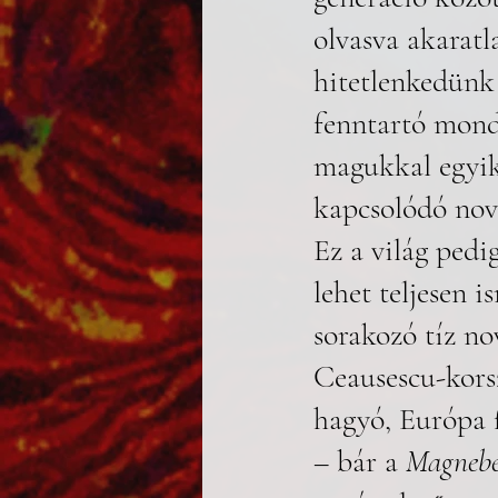
olvasva akarat
hitetlenkedünk
fenntartó mond
magukkal egyik
kapcsolódó nove
Ez a világ pedi
lehet teljesen 
sorakozó tíz nov
Ceausescu-kors
hagyó, Európa f
– bár a 
Magnebé