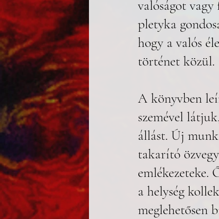
valóságot vagy 
pletyka gondosa
hogy a valós él
történet közül. 
A könyvben leí
szemével látjuk
állást. Új munk
takarító özvegy
emlékezeteke. Ő
a helység kolle
meglehetősen bi