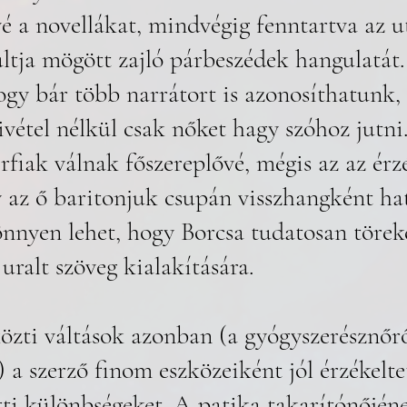
é a novellákat, mindvégig fenntartva az u
ltja mögött zajló párbeszédek hangulatát
gy bár több narrátort is azonosíthatunk, 
ivétel nélkül csak nőket hagy szóhoz jutni.
érfiak válnak főszereplővé, mégis az az érz
az ő baritonjuk csupán visszhangként hato
önnyen lehet, hogy Borcsa tudatosan törek
 uralt szöveg kialakítására.  
özti váltások azonban (a gyógyszerésznőrő
) a szerző finom eszközeiként jól érzékelte
ti különbségeket. A patika takarítónőjén