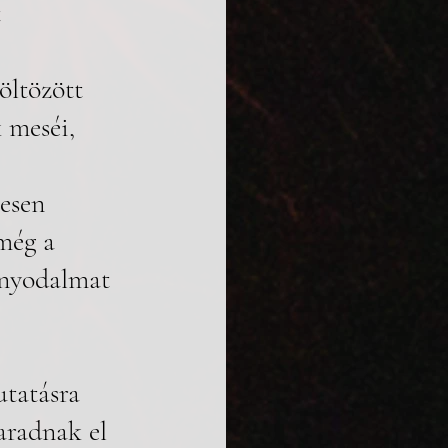
 
 meséi, 
esen 
még a 
onyodalmat 
tatásra 
aradnak el 