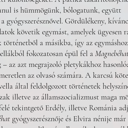
lanul is hümmögünk, bólogatunk, együtt 
 a gyógyszerésznővel. Gördülékeny, kívánc
atok követik egymást, amelyek ügyesen r
 történetből a másikba, így az egymáshoz 
llákból fokozatosan épül fel a 
Magnebéha
g – az azt megrajzoló pletykákhoz hasonló
ismeretlen az olvasó számára. A karcsú köt
ella által feldolgozott történetek helyszín
zak illetve az államszocializmust maga mö
elé tekintgető Erdély, illetve Románia adj
hat
 gyógyszerésznője és Elvira nénije már 