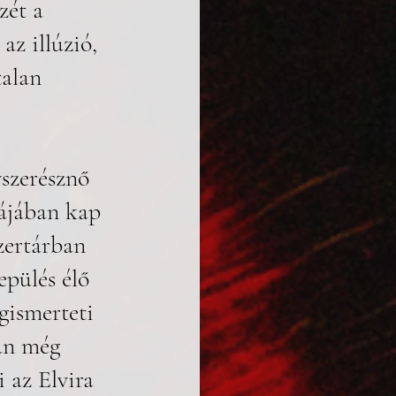
zét a 
az illúzió, 
talan 
szerésznő 
kájában kap 
zertárban 
epülés élő 
gismerteti 
an még 
 az Elvira 