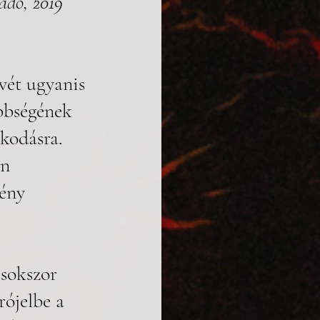
adó, 2019
ét ugyanis 
öbbségének 
kodásra. 
n 
ény 
sokszor 
rójelbe a 