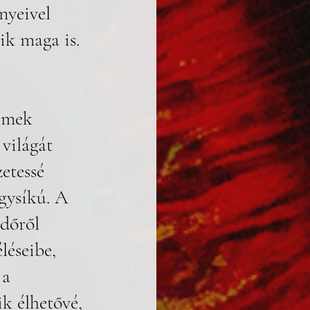
nyeivel 
ik maga is. 
lemek 
világát 
etessé 
egysíkú. A 
dőről 
léseibe, 
 a
ik élhetővé, 