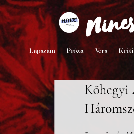
Ninc
Lapszám
Próza
Vers
Krit
Kőhegyi
Háromszé