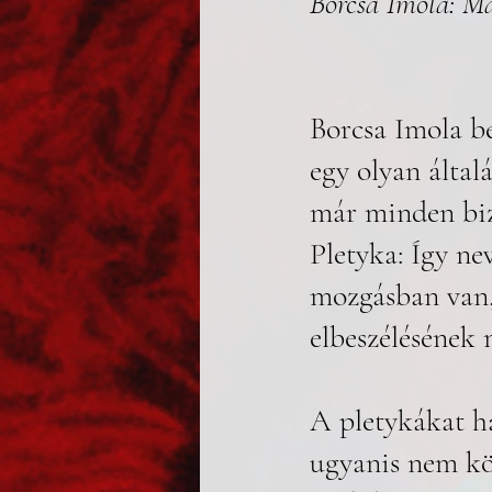
Borcsa Imola: M
Borcsa Imola b
egy olyan által
már minden bizo
Pletyka: Így ne
mozgásban van,
elbeszélésének 
A pletykákat ha
ugyanis nem kön