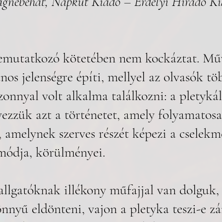
agnebéhat, Napkút Kiadó – Erdélyi Híradó Ki
emutatkozó kötetében nem kockáztat. Műv
ános jelenségre építi, mellyel az olvasók t
nnyal volt alkalma találkozni: a pletykál
vezzük azt a történetet, amely folyamatosa
 amelynek szerves részét képezi a cselekm
módja, körülményei. 
llgatóknak illékony műfajjal van dolguk, 
nyű eldönteni, vajon a pletyka teszi-e zá