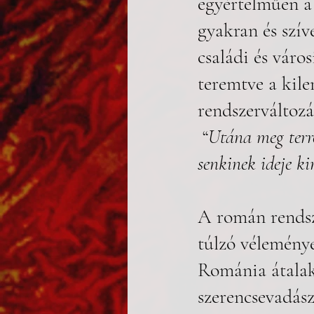
egyértelműen a
gyakran és szív
családi és váro
teremtve a kile
rendszerváltozás
 “
Utána meg terro
senkinek ideje kin
A román rendsz
túlzó vélemény
Románia átalak
szerencsevadász