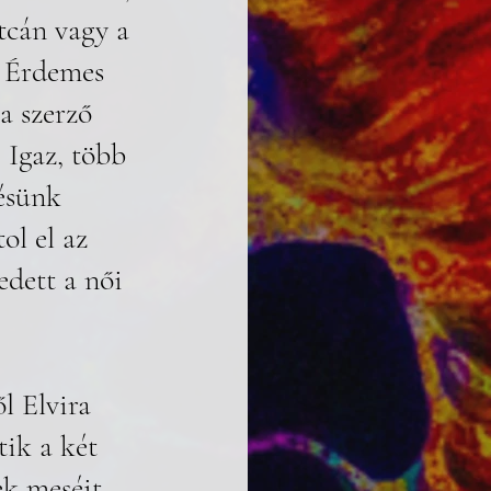
tcán vagy a 
. Érdemes 
a szerző 
 Igaz, több 
ésünk 
l el az 
edett a női 
l Elvira 
tik a két 
ek meséit 