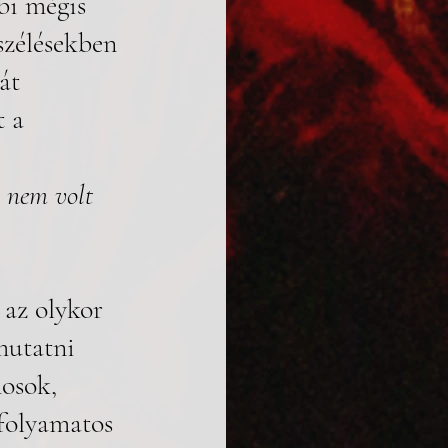
bi mégis 
szélésekben 
át 
 a 
, nem volt 
az olykor 
mutatni 
osok, 
folyamatos 