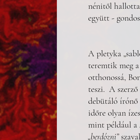
nénitől hallott
együtt - gondos
A pletyka „sabl
teremtik meg a 
otthonossá, Bor
teszi.  A szerz
debütáló írónő
időre olyan ízes
mint például a 
„berdózni”
 szava