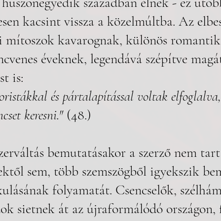
 huszonegyedik században élnek - ez utób
esen kacsint vissza a közelmúltba. Az elbe
si mítoszok kavarognak, különös romantik
ncvenes éveknek, legendává szépítve magát
t is:
ristákkal és pártalapítással voltak elfoglalva
cset keresni." 
(48.)
erváltás bemutatásakor a szerző nem tart 
ektől sem, több szemszögből igyekszik be
ulásának folyamatát. Csencselők, szélhám
ok sietnek át az újraformálódó országon, 