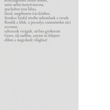
konyhagőzben ziháló lehelet,
szám szélén kenyérmorzsa, 
sparhelten üres lábas,
látod, megéhezem írás közben,
ilyenkor házfal tövébe nehezülnek a versek. 
Bomlik a lélek, a pocsolya rezzenéstelen tűri 
arcomat,
udvarunk virágzik, sárban gyökerem
Gyere, ülj mellém, anyám itt felejtett
ebben a megrekedt világban!