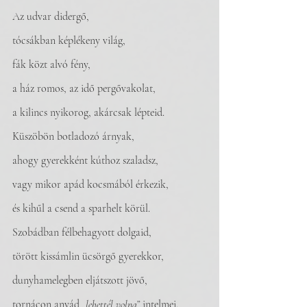
Az udvar didergő,
tócsákban képlékeny világ,
fák közt alvó fény,
a ház romos, az idő pergővakolat,
a kilincs nyikorog, akárcsak lépteid.
Küszöbön botladozó árnyak,
ahogy gyerekként kúthoz szaladsz,
vagy mikor apád kocsmából érkezik,
és kihűl a csend a sparhelt körül. 
Szobádban félbehagyott dolgaid,
törött kissámlin ücsörgő gyerekkor,
dunyhamelegben eljátszott jövő,
tornácon anyád 
„lehettél volna”
 intelmei.