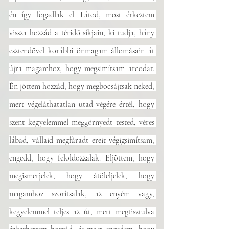
én így fogadlak el. Látod, most érkeztem 
vissza hozzád a téridő síkjain, ki tudja, hány 
esztendővel korábbi önmagam állomásain át 
újra magamhoz, hogy megsimítsam arcodat. 
Én jöttem hozzád, hogy megbocsájtsak neked, 
mert végeláthatatlan utad végére értél, hogy 
szent kegyelemmel meggörnyedt tested, véres 
lábad, vállaid megfáradt ereit végigsimítsam, 
engedd, hogy feloldozzalak. Eljöttem, hogy 
megismerjelek, hogy átöleljelek, hogy 
magamhoz szorítsalak, az enyém vagy, 
kegyelemmel teljes az út, mert megtisztulva 