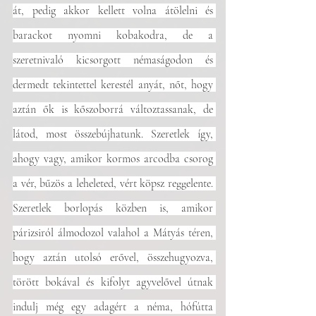
át, pedig akkor kellett volna átölelni és 
barackot nyomni kobakodra, de a 
szeretnivaló kicsorgott némaságodon és 
dermedt tekintettel kerestél anyát, nőt, hogy 
aztán ők is kőszoborrá változtassanak, de 
látod, most összebújhatunk. Szeretlek így, 
ahogy vagy, amikor kormos arcodba csorog 
a vér, bűzös a leheleted, vért köpsz reggelente. 
Szeretlek borlopás közben is, amikor 
párizsiról álmodozol valahol a Mátyás téren, 
hogy aztán utolsó erővel, összehugyozva, 
törött bokával és kifolyt agyvelővel útnak 
indulj még egy adagért a néma, hófútta 