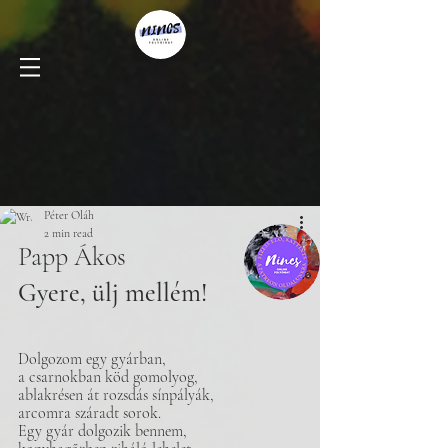
Péter Oláh
2 min read
Papp Ákos
Gyere, ülj mellém!
Dolgozom egy gyárban,
a csarnokban köd gomolyog, 
ablakrésen át rozsdás sínpályák, 
arcomra száradt sorok. 
Egy gyár dolgozik bennem,