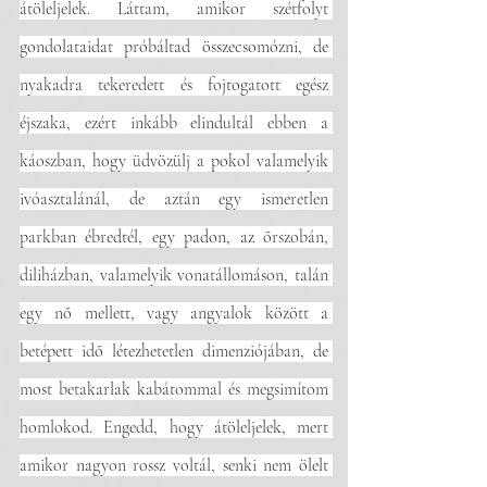
átöleljelek. Láttam, amikor szétfolyt 
gondolataidat próbáltad összecsomózni, de 
nyakadra tekeredett és fojtogatott egész 
éjszaka, ezért inkább elindultál ebben a 
káoszban, hogy üdvözülj a pokol valamelyik 
ivóasztalánál, de aztán egy ismeretlen 
parkban ébredtél, egy padon, az őrszobán, 
diliházban, valamelyik vonatállomáson, talán 
egy nő mellett, vagy angyalok között a 
betépett idő létezhetetlen dimenziójában, de 
most betakarlak kabátommal és megsimítom 
homlokod. Engedd, hogy átöleljelek, mert 
amikor nagyon rossz voltál, senki nem ölelt 