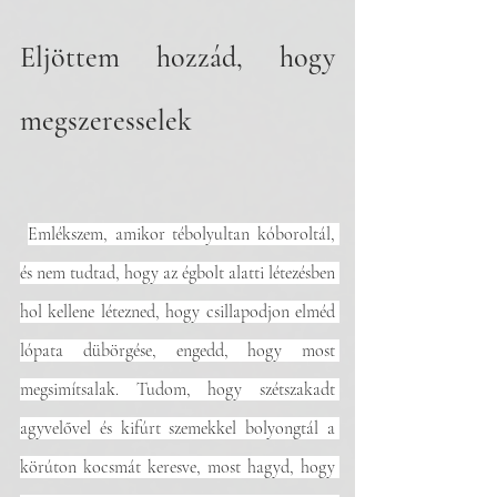
Eljöttem hozzád, hogy 
megszeresselek
Emlékszem, amikor tébolyultan kóboroltál, 
és nem tudtad, hogy az égbolt alatti létezésben 
hol kellene létezned, hogy csillapodjon elméd 
lópata dübörgése, engedd, hogy most 
megsimítsalak. Tudom, hogy szétszakadt 
agyvelővel és kifúrt szemekkel bolyongtál a 
körúton kocsmát keresve, most hagyd, hogy 