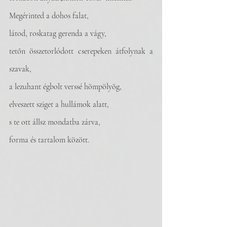
Megérinted a dohos falat,
látod, roskatag gerenda a vágy,
tetőn összetorlódott cserepeken átfolynak a 
szavak, 
a lezuhant égbolt verssé hömpölyög,
elveszett sziget a hullámok alatt,
s te ott állsz mondatba zárva,
forma és tartalom között.