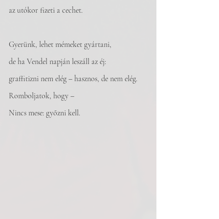
az utókor fizeti a cechet.
Gyerünk, lehet mémeket gyártani,
de ha Vendel napján leszáll az éj:
graffitizni nem elég – hasznos, de nem elég.
Romboljatok, hogy –
Nincs mese: győzni kell.