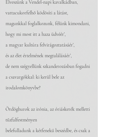
Elveszünk a Vendel-napi kavalkádban,
vattacukorfelhő ködösíti a látást,
magunkkal foglalkozunk, félünk kimondani,
hogy mi most itt a haza üdvéér’,
a magyar kultúra felvirágoztatásáér’,
és az élet értelmének megtalálásáér’,
de nem szégyellünk szkanderozásban fogadni
a csavargókkal: ki kerül bele az 
irodalomkönyvbe?
Ördöghurok az irónia, az óriáskerék melletti 
tűzfalfestményen
belefulladunk a kétfenekű beszédbe, és csak a 