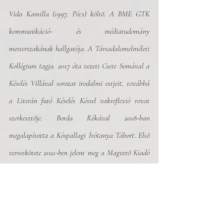
Vida Kamilla (1997, Pécs) költő. A BME GTK 
kommunikáció- és médiatudomány 
mesterszakának hallgatója. A Társadalomelméleti 
Kollégium tagja. 2017 óta vezeti Csete Somával a 
Késelés Villával sorozat irodalmi estjeit, továbbá 
a Literán futó Késelés Késsel vakreflexió rovat 
szerkesztője. Borda Rékával 2018-ban 
megalapította a Kóspallagi Írótanya Tábort. Első 
verseskötete 2021-ben jelent meg a Magvető Kiadó 
gondozásában Konstruktív bizalmatlansági 
indítvány címmel. 