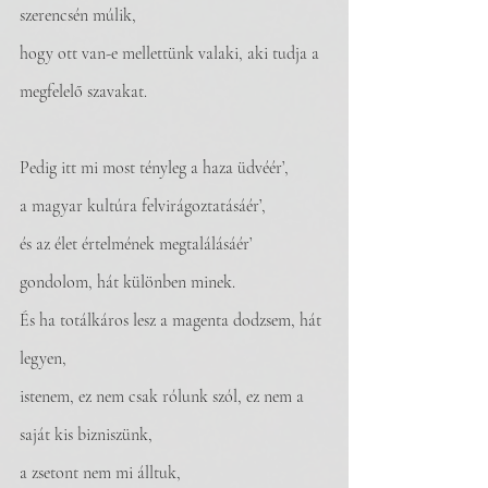
szerencsén múlik,
hogy ott van-e mellettünk valaki, aki tudja a 
megfelelő szavakat.
Pedig itt mi most tényleg a haza üdvéér’,
a magyar kultúra felvirágoztatásáér’, 
és az élet értelmének megtalálásáér’ 
gondolom, hát különben minek.
És ha totálkáros lesz a magenta dodzsem, hát 
legyen,
istenem, ez nem csak rólunk szól, ez nem a 
saját kis bizniszünk,
a zsetont nem mi álltuk,