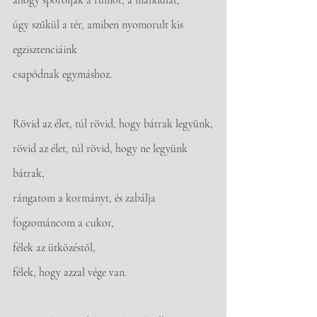
ahogy spórolják a rumot, a mandulát,
úgy szűkül a tér, amiben nyomorult kis 
egzisztenciáink
csapódnak egymáshoz.
Rövid az élet, túl rövid, hogy bátrak legyünk,
rövid az élet, túl rövid, hogy ne legyünk 
bátrak,
rángatom a kormányt, és zabálja 
fogzománcom a cukor, 
félek az ütközéstől,
félek, hogy azzal vége van.