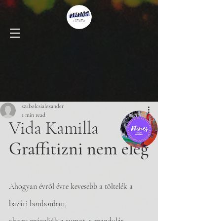
szabolcsialexander
1 min read
Vida Kamilla
Graffitizni nem elég
Ahogyan évről évre kevesebb a töltelék a 
bazári bonbonban,