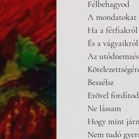
Félbehagyod
A mondatokat
Ha a férfiakról
És a vágyaikról
Az utódnemzés
Kötelezettségér
Beszélsz
Erővel fordítod
Ne lássam
Hogy mint járn
Nem tudó gye