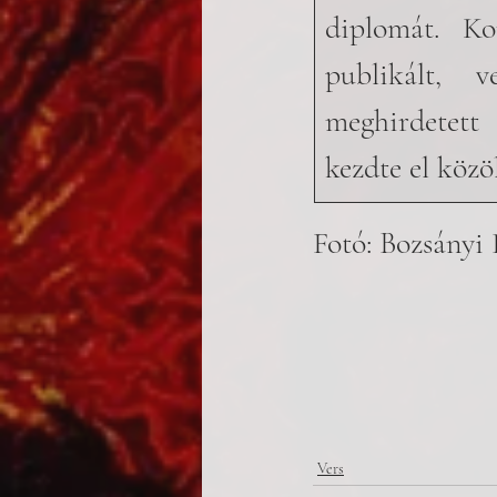
diplomát. Ko
publikált, v
meghirdetett
kezdte el közö
Fotó: Bozsányi 
Vers