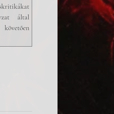
ritikákat 
at által 
 követően 