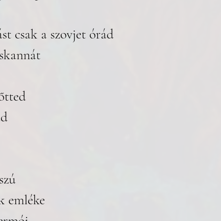
t csak a szovjet órád
áskannát
őtted
ad
szú
k emléke
ermói 