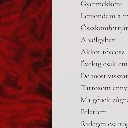
Gyermekként
Lemondani a n
Összkomfortjár
A völgyben 
Akkor tévedsz
Évekig csak em
De most vissza
Tartozom ennyi
Ma gépek zúgn
Felettem
Ridegen csatto