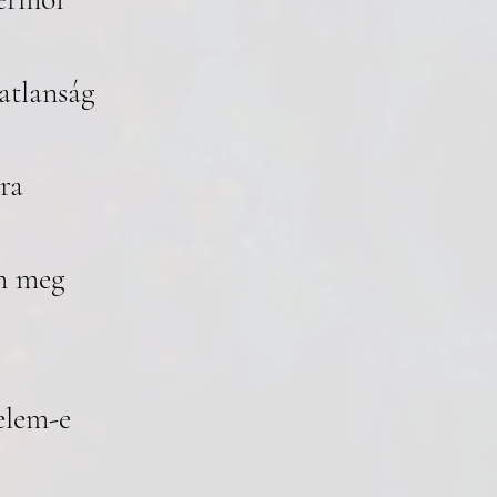
atlanság
ra
m meg
 
elem-e