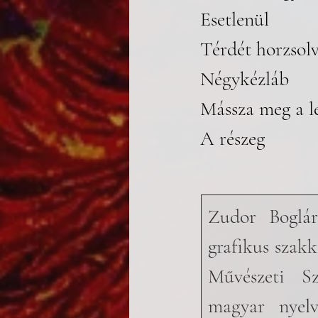
Esetlenül
Térdét horzsol
Négykézláb
Mássza meg a l
A részeg
Zudor Boglár
grafikus szakk
Művészeti S
magyar nyelv