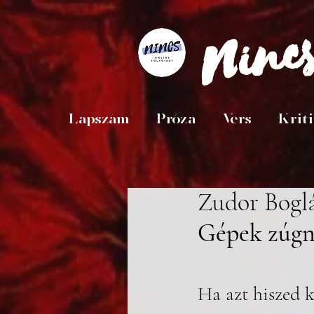
Ninc
Lapszám
Próza
Vers
Krit
Zudor Bogl
Gépek zúgna
Ha azt hiszed 