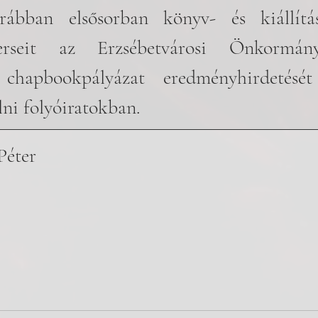
rábban elsősorban könyv- és kiállításk
erseit az Erzsébetvárosi Önkormányz
 chapbookpályázat eredményhirdetését
lni folyóiratokban.
Péter