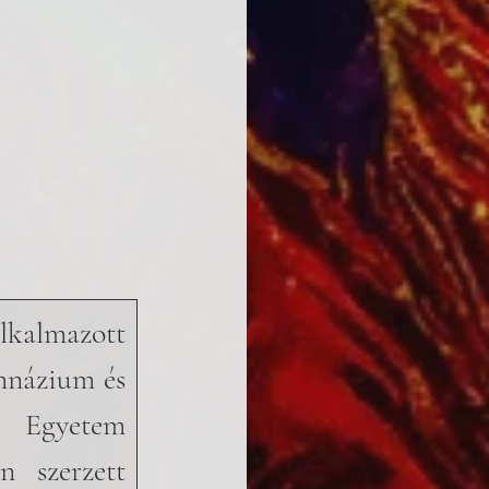
kalmazott 
mnázium és 
 Egyetem 
 szerzett 