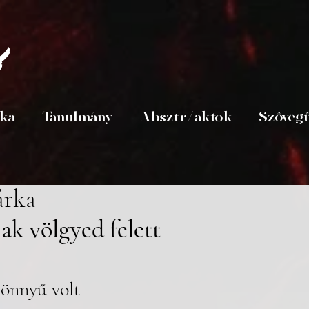
s
ika
Tanulmány
Absztr/aktok
Szöveg
árka
k völgyed felett
könnyű volt