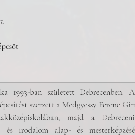
va
épcsőt
ka 1993-ban született Debrecenben. Al
épesítést szerzett a Medgyessy Ferenc Gi
zakközépiskolában, majd a Debreceni
 és irodalom alap- és mesterképzésén