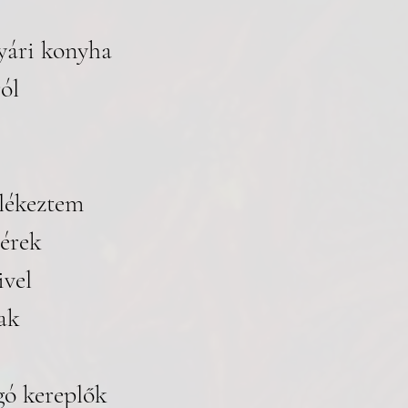
yári konyha
ól
lékeztem 
térek
vel
ak 
gó kereplők