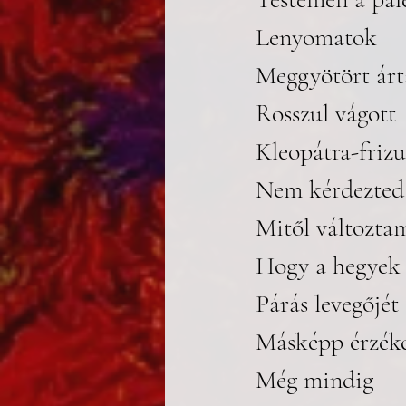
Lenyomatok
Meggyötört árt
Rosszul vágott 
Kleopátra-frizu
Nem kérdezted
Mitől változta
Hogy a hegyek
Párás levegőjét
Másképp érzék
Még mindig