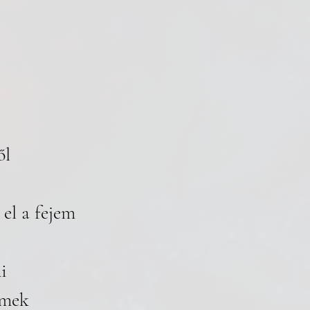
ől
 el a fejem
i
rmek