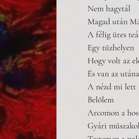
Nem hagytál 
Magad után Más
A félig üres te
Egy tűzhelyen 
Hogy volt az el
És van az után
A nézd mi lett 
Belőlem
Arcomon a hos
Gyári műszako
Testemen a pal