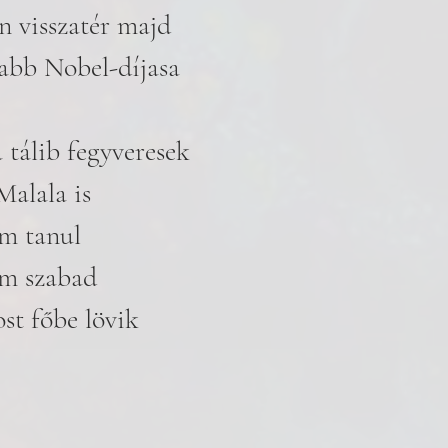
n visszatér majd 
alabb Nobel-díjasa
 tálib fegyveresek
alala is 
m tanul
m szabad 
st főbe lövik