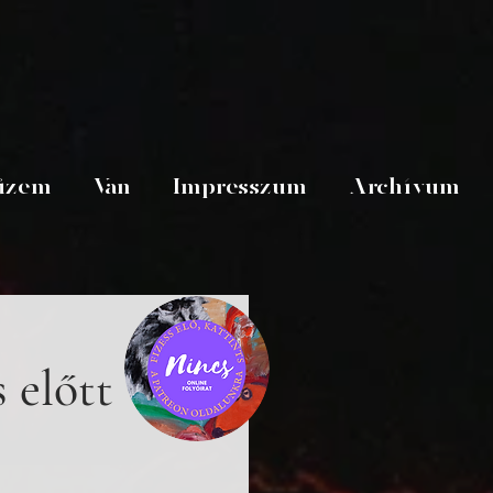
üzem
Van
Impresszum
Archívum
 előtt