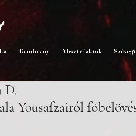
s
ika
Tanulmány
Absztr/aktok
Szöveg
a D.
la Yousafzairól főbelövés