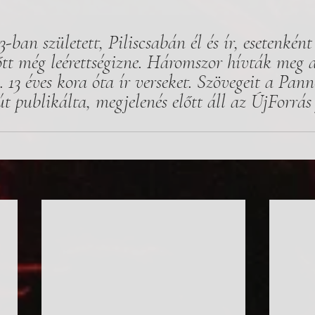
-ban született, Piliscsabán él és ír, esetenként
őtt még leérettségizne. Háromszor hívták meg a
 13 éves kora óta ír verseket. Szövegeit a Pan
 publikálta, megjelenés előtt áll az ÚjForrás 