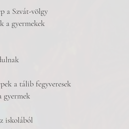
p a Szvát-völgy
ok a gyermekek
dulnak
pek a tálib fegyveresek
a gyermek
z iskolából