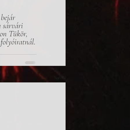
 bejár 
 sárvári 
non Tükör, 
folyóiratnál.
See All