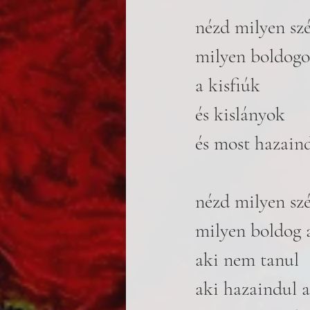
nézd milyen szé
milyen boldog
a kisfiúk
és kislányok
és most hazain
nézd milyen szé
milyen boldog 
aki nem tanul
aki hazaindul a