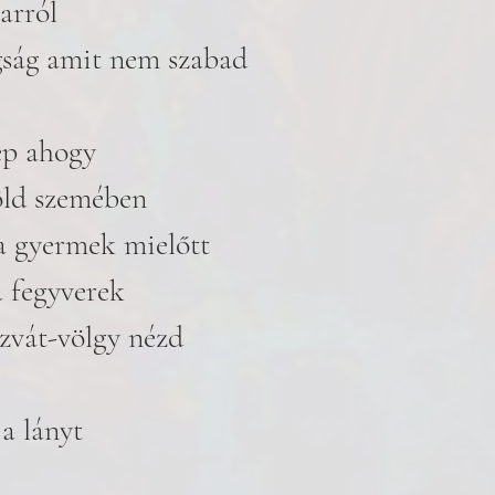
 arról
ság amit nem szabad
ép ahogy
öld szemében 
a gyermek mielőtt
a fegyverek
zvát-völgy nézd
a lányt 