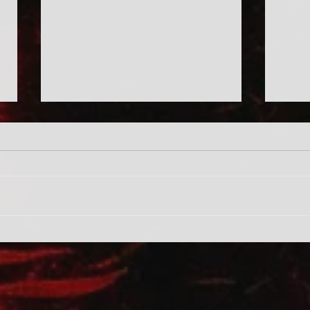
ürítés
rendk