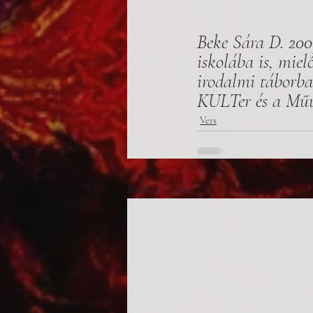
Beke Sára D. 2003
iskolába is, miel
irodalmi táborba.
KULTer és a Műút
Vers
Recent Posts