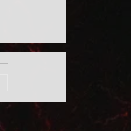
ívüli eljárásrend