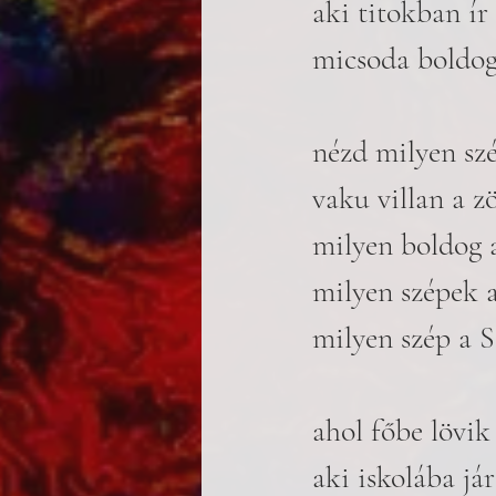
aki titokban ír
micsoda boldog
nézd milyen sz
vaku villan a z
milyen boldog 
milyen szépek 
milyen szép a S
ahol főbe lövik 
aki iskolába jár