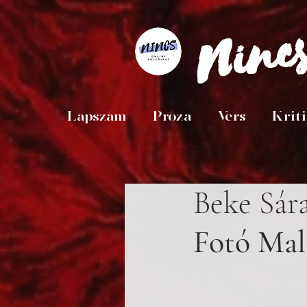
Ninc
Lapszám
Próza
Vers
Krit
Beke Sár
Fotó Mala