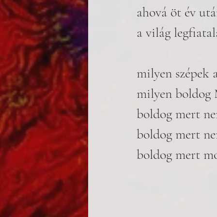
ahová öt év utá
a világ legfiat
milyen szépek a
milyen boldog M
boldog mert ne
boldog mert ne
boldog mert mo