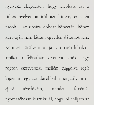
nyelvész, elégedetten, hogy leleplezte azt a 
titkos nyelvet, amiről azt hittem, csak én 
tudok – az utcára dobott könyvtári könyv 
kártyáján nem láttam egyetlen dátumot sem. 
Könnyeit törölve mutatja az amatőr hibákat, 
amiket a feliratban vétettem, amiket így 
rögtön észreveszek, mellém guggolva segít 
kijavítani egy széndarabbal a hangsúlyaimat, 
ejtési tévedéseim, minden fonémát 
nyomatékosan kiartikulál, hogy jól halljam az 
eltéréseket. Sokszor visszajár, és tesz róla, 
hogy én is ott legyek. Egy kis idő múlva már 
értem is az oroszt, a dialektusát is könnyen 