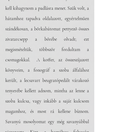
kell kihagynom a padlásra menet. Szűk volt, a 
hátamhoz tapadva oldalazott, egyértelműen 
szándékosan, a bőrkabátomat pettyező összes 
zivatarcsepp a bőrébe olvadt; ezt 
megismételtük, többször fordultam a 
csomagokkal.  A koffer, az összeszíjazott 
könyveim, a fonográf a szoba álfalához 
került, a lecsavart beugratópedált várakozó 
tenyerébe kellett adnom, mintha az lenne a 
szoba kulcsa, vagy inkább a saját kulcsom 
magamhoz, és most rá kellene bíznom. 
Savanyú mosolyomat egy még savanyúbbal 