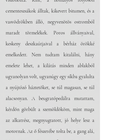
viszonozta. Kint, a homályos folyosón 
cementeszsákok álltak, kikevert bitumen, és a 
vasvödrökben álló, negyvenötös ostromból 
maradt törmelékek. Poros állványaival, 
keskeny deszkaútjaival a bérház örökké 
emelkedett. Nem tudtam kitalálni, hány 
emelete lehet, a kilátás minden ablakból 
ugyanolyan volt, ugyanúgy egy síkba gyalulta 
a nyújtózó háztetőket, se túl magasan, se túl 
alacsonyan. A beugratópedálra mutattam, 
kérdőn görbült a szemöldököm, mint maga 
az alkatrész, megnyugtatott, jó helye lesz a 
motornak. Az ő fészerébe tolta be, a gang alá, 