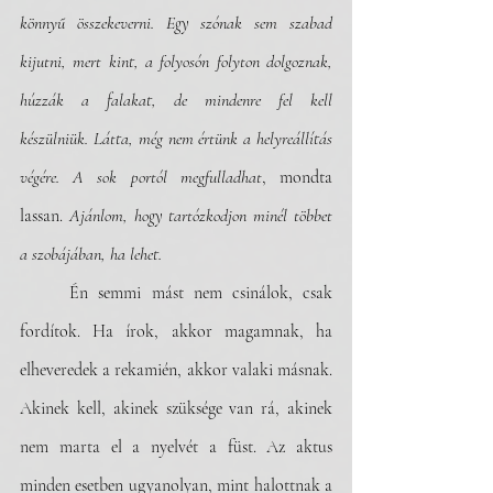
könnyű összekeverni.
Egy szónak sem szabad 
kijutni, mert kint, a folyosón folyton dolgoznak, 
húzzák a falakat, de mindenre fel kell 
készülniük.
Látta, még nem értünk a helyreállítás 
végére. A sok portól megfulladhat
, mondta 
lassan. 
Ajánlom, hogy tartózkodjon minél többet 
a szobájában, ha lehet.
	Én semmi mást nem csinálok, csak 
fordítok. Ha írok, akkor magamnak, ha 
elheveredek a rekamién, akkor valaki másnak. 
Akinek kell, akinek szüksége van rá, akinek 
nem marta el a nyelvét a füst. Az aktus 
minden esetben ugyanolyan, mint halottnak a 