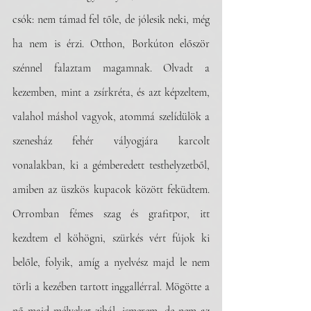
csók: nem támad fel tőle, de jólesik neki, még 
ha nem is érzi. Otthon, Borkúton először 
szénnel falaztam magamnak. Olvadt a 
kezemben, mint a zsírkréta, és azt képzeltem, 
valahol máshol vagyok, atommá szelídülök a 
szenesház fehér vályogjára karcolt 
vonalakban, ki a gémberedett testhelyzetből, 
amiben az üszkös kupacok között feküdtem. 
Orromban fémes szag és grafitpor, itt 
kezdtem el köhögni, szürkés vért fújok ki 
belőle, folyik, amíg a nyelvész majd le nem 
törli a kezében tartott inggallérral. Mögötte a 