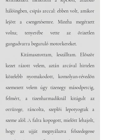
settenkedett mellettem a lépcsőn, átlátszó 
hálóingben, csipás arccal: ebben volt, amikor 
lejött a csengetésemre. Mintha megérzett 
volna; tenyerébe vette az őrizetlen 
gangudvarra beguruló motorkereket.
	Kitámasztottam, leszálltam. Először 
kezet rázott velem, aztán arcával hirtelen 
közelebb nyomakodott, komolyan-révedőn 
szemezett velem úgy tizenegy másodpercig, 
felmért, a tizenharmadiknál kitágult az 
orrürege, ráncolta, szeplői lepotyogtak a 
szeme alól. A falra kopogott, mielőtt lehajolt, 
hogy az ujját megnyálazva felszedegesse 