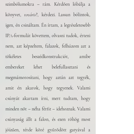
szimbólumokra – rám. Kérdően lóbálja a 
könyvet, 
továris
?, kérdezi. Lassan bólintok, 
igen, én csináltam. Én írtam, a legrészletesebb 
IPA-formulát követtem, olvasni tudok, érteni 
nem, azt képzeltem, falazok, felhúzom azt a 
tökéletes beszédkonstrukciót, amibe 
embereket lehet belefullasztani és 
megmámorosítani, hogy aztán azt tegyék, 
amit én akarok, hogy tegyenek. Valami 
csúnyát akartam írni, mert tudtam, hogy 
minden nőt – néha férfit – idehoznak. Valami 
csúnyaság állt a falon, és ezen röhög most 
jóízűen, térde köré gyűrődött gatyával a 