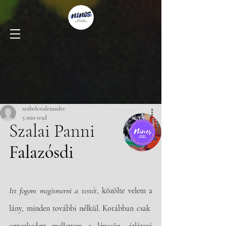
szabolcsialexander
5 min read
Szalai Panni
Falazósdi
Itt fogom megismerni a testét
, közölte velem a 
lány, minden további nélkül. Korábban csak  