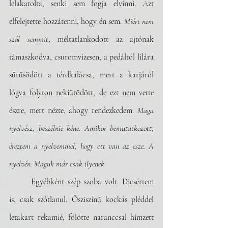
lelakatolta, senki sem fogja elvinni. Azt 
elfelejtette hozzátenni, hogy én sem. 
Miért nem 
szól semmit
, méltatlankodott az ajtónak 
támaszkodva, csuromvizesen, a pedáltól lilára 
sűrűsödött a térdkalácsa, mert a karjáról 
lógva folyton nekiütődött, de ezt nem vette 
észre, mert nézte, ahogy rendezkedem. 
Maga 
nyelvész, beszélnie kéne. Amikor bemutatkozott, 
éreztem a nyelvemmel, hogy ott van az esze. A 
nyelvén. Maguk már csak ilyenek
.  
	Egyébként szép szoba volt. Dicsértem 
is, csak szótlanul. Ősziszínű kockás pléddel 
letakart rekamié, fölötte naranccsal hímzett 