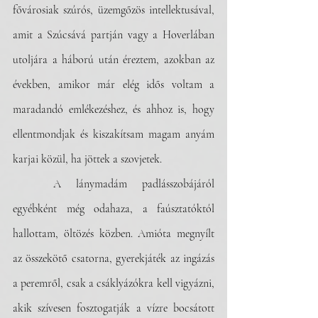
fővárosiak szúrós, üzemgőzös intellektusával, 
amit a Szúcsává partján vagy a Hoverlában 
utoljára a háború után éreztem, azokban az 
években, amikor már elég idős voltam a 
maradandó emlékezéshez, és ahhoz is, hogy 
ellentmondjak és kiszakítsam magam anyám 
karjai közül, ha jöttek a szovjetek. 
	A lánymadám padlásszobájáról 
egyébként még odahaza, a faúsztatóktól 
hallottam, öltözés közben. Amióta megnyílt 
az összekötő csatorna, gyerekjáték az ingázás 
a peremről, csak a csáklyázókra kell vigyázni, 
akik szívesen fosztogatják a vízre bocsátott 