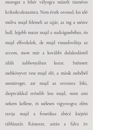
mutogat a fehér vályogra mázolt tizenéves 
krikszkrakszaimra. Nem értek oroszul; kis idő 
múlva majd felemeli az ujját, az ing a szénre 
hull, lejjebb matat majd a nadrágzsebéhez, én 
majd elfordulok, de majd visszafordítja az 
arcom, most már a korábbi dulakodástól 
zilált zubbonyában kutat. Szétesett 
zsebkönyvet vesz majd elő, a másik zsebéből 
szemüveget, azt majd az orromra löki, 
dioptriákkal erősebb lesz majd, mint ami 
nekem kellene, és szélesen vigyorogva elém 
tartja majd a fonetikus ábécé kiejtési 
táblázatát. Rámutat, aztán a falra írt 