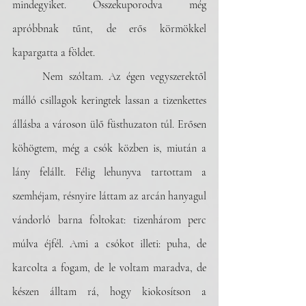
mindegyiket. Összekuporodva még 
apróbbnak tűnt, de erős körmökkel 
kapargatta a földet.
	Nem szóltam. Az égen vegyszerektől 
málló csillagok keringtek lassan a tizenkettes 
állásba a városon ülő füsthuzaton túl. Erősen 
köhögtem, még a csók közben is, miután a 
lány felállt. Félig lehunyva tartottam a 
szemhéjam, résnyire láttam az arcán hanyagul 
vándorló barna foltokat: tizenhárom perc 
múlva éjfél. Ami a csókot illeti: puha, de 
karcolta a fogam, de le voltam maradva, de 
készen álltam rá, hogy kiokosítson a 