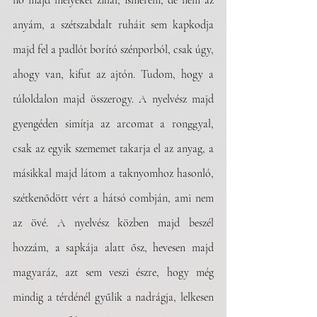
nő majd mélyeket zihál, ismerem, de nem az 
anyám, a szétszabdalt ruháit sem kapkodja 
majd fel a padlót borító szénporból, csak úgy, 
ahogy van, kifut az ajtón. Tudom, hogy a 
túloldalon majd összerogy. A nyelvész majd 
gyengéden simítja az arcomat a ronggyal, 
csak az egyik szememet takarja el az anyag, a 
másikkal majd látom a taknyomhoz hasonló, 
szétkenődött vért a hátsó combján, ami nem 
az övé. A nyelvész közben majd beszél 
hozzám, a sapkája alatt ősz, hevesen majd 
magyaráz, azt sem veszi észre, hogy még 
mindig a térdénél gyűlik a nadrágja, lelkesen 