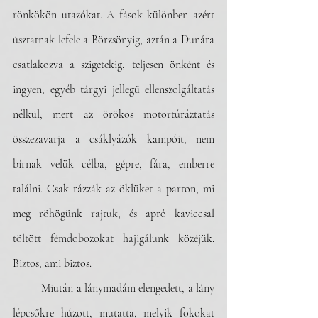
rönkökön utazókat. A fások különben azért 
úsztatnak lefele a Börzsönyig, aztán a Dunára 
csatlakozva a szigetekig, teljesen önként és 
ingyen, egyéb tárgyi jellegű ellenszolgáltatás 
nélkül, mert az örökös motortúráztatás 
összezavarja a csáklyázók kampóit, nem 
bírnak velük célba, gépre, fára, emberre 
találni. Csak rázzák az öklüket a parton, mi 
meg röhögünk rajtuk, és apró kaviccsal 
töltött fémdobozokat hajigálunk közéjük. 
Biztos, ami biztos. 
	Miután a lánymadám elengedett, a lány 
lépcsőkre húzott, mutatta, melyik fokokat 