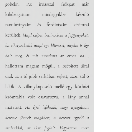
gobelin. Az íróasztal fiókjait már 
kihúzogattam, mindegyikbe készülő 
tanulmányaim és fordításaim kéziratai 
kerültek. 
Majd szépen beráncolom a függönyöket, 
ha elhelyezkedik majd egy klienssel, anyám is így 
halt meg, és mit mondana az orvos, ha…, 
hallottam magam mögül, a beépített álfal 
csak az ajtó jobb sarkában sejlett, azon túl ő 
lakik. A villanykapcsoló mellé egy kórházi 
krómtábla volt csavarozva, a lány annál 
matatott. 
Ha éjjel lefekszik, vagy nyugalmat 
keresve jönnek magához; a kereszt egyelő a 
szabaddal, az iksz foglalt. Vigyázzon, mert 