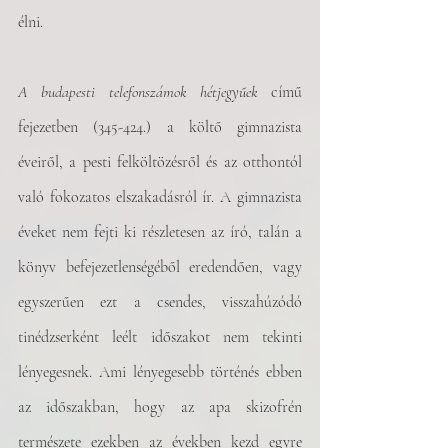
élni. 
A
budapesti telefonszámok hétjegyűek
 című 
fejezetben (345-424.) a költő gimnazista 
éveiről, a pesti felköltözésről és az otthontól 
való fokozatos elszakadásról ír. A gimnazista 
éveket nem fejti ki részletesen az író, talán a 
könyv befejezetlenségéből eredendően, vagy 
egyszerűen ezt a csendes, visszahúzódó 
tinédzserként leélt időszakot nem tekinti 
lényegesnek. Ami lényegesebb történés ebben 
az időszakban, hogy az apa skizofrén 
természete ezekben az években kezd egyre 