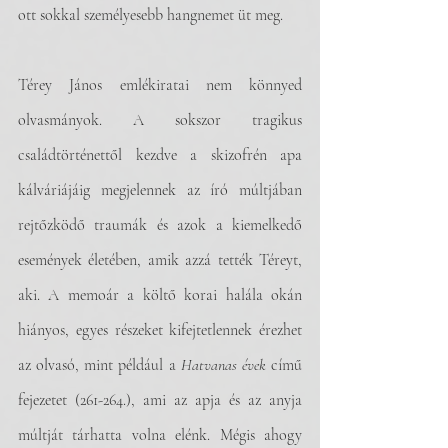
ott sokkal személyesebb hangnemet üt meg.
Térey János emlékiratai nem könnyed 
olvasmányok. A sokszor tragikus 
családtörténettől kezdve a skizofrén apa 
kálváriájáig megjelennek az író múltjában 
rejtőzködő traumák és azok a kiemelkedő 
események életében, amik azzá tették Téreyt, 
aki. A memoár a költő korai halála okán 
hiányos, egyes részeket kifejtetlennek érezhet 
az olvasó, mint például a 
Hatvanas évek
 című 
fejezetet (261-264.), ami az apja és az anyja 
múltját tárhatta volna elénk. Mégis ahogy 