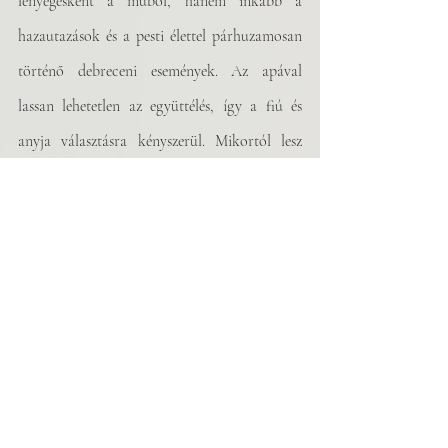
lényegesként a műből, hanem inkább a 
hazautazások és a pesti élettel párhuzamosan 
történő debreceni események. Az apával 
lassan lehetetlen az együttélés, így a fiú és 
anyja választásra kényszerül. Mikortól lesz 
helyes lépés egy családtag intézetbe helyezése? 
Melyik az a pont, amikor már a családra is 
veszélyessé válik? Ezeket a pontokat próbálják 
együtt megtalálni, amíg az anya el nem 
távozik a fiú mellől.
Ezután a tragikus múlt után az élete végére 
mégis megtalálja a maga helyét. A szerelmi 