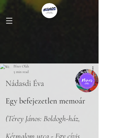
Péter Oláh
5 min read
Nádasdi Éva
Egy befejezetlen memoár
(Térey János: Boldogh-ház, 
Kétmalom utca - Egy cívis 