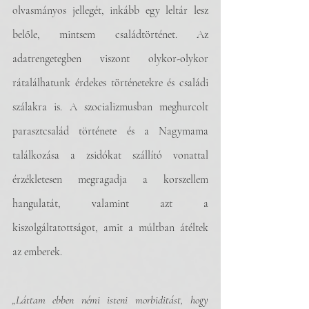
olvasmányos jellegét, inkább egy leltár lesz 
belőle, mintsem családtörténet. Az 
adatrengetegben viszont olykor-olykor 
rátalálhatunk érdekes történetekre és családi 
szálakra is. A szocializmusban meghurcolt 
parasztcsalád története és a Nagymama 
találkozása a zsidókat szállító vonattal 
érzékletesen megragadja a korszellem 
hangulatát, valamint azt a 
kiszolgáltatottságot, amit a múltban átéltek 
az emberek. 
„Láttam ebben némi isteni morbiditást, hogy 