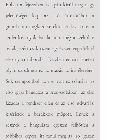
Ebben a fejezetben az apán kívül még nagy 
jelentőséget kap az első úttörőtábor a 
gimnázium megkezdése előtt. A kis Jánost a 
szülei kislányuk halála után még a széltől is 
óvták, ezért csak tizennégy évesen engedték el 
első nyári táborába. Részben emiatt lehetett 
olyan sorsdöntő ez az utazás az író életében. 
Sok szempontból az első volt ez számára: az 
első igazi bandázás a srác-szobában, az első 
lázadás a rendszer ellen és az első udvarlási 
kísérletek a barakkok mögött. Ennek a 
résznek a hangulata egészen felhőtlen a 
többihez képest, itt tanul meg az író igazán 