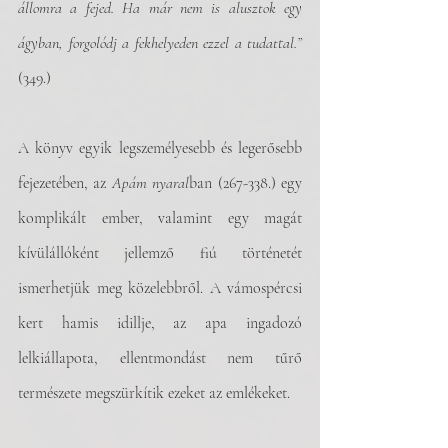
állomra a fejed. Ha már nem is alusztok egy 
ágyban, forgolódj a fekhelyeden ezzel a tudattal.” 
(349.)
A könyv egyik legszemélyesebb és legerősebb 
fejezetében, az 
Apám nyaral
ban (267-338.) egy 
komplikált ember, valamint egy magát 
kívülállóként jellemző fiú történetét 
ismerhetjük meg közelebbről. A vámospércsi 
kert hamis idillje, az apa ingadozó 
lelkiállapota, ellentmondást nem tűrő 
természete megszürkítik ezeket az emlékeket.