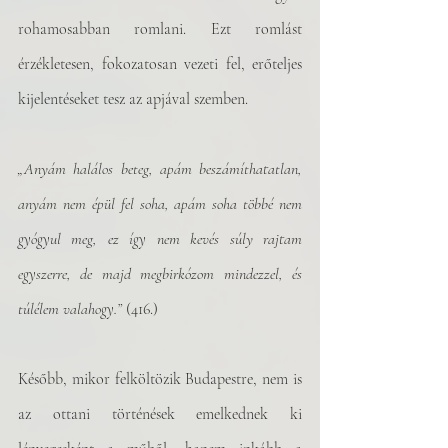
rohamosabban romlani. Ezt romlást 
érzékletesen, fokozatosan vezeti fel, erőteljes 
kijelentéseket tesz az apjával szemben.
„Anyám halálos beteg, apám beszámíthatatlan, 
anyám nem épül fel soha, apám soha többé nem 
gyógyul meg, ez így nem kevés súly rajtam 
egyszerre, de majd megbirkózom mindezzel, és 
túlélem valahogy.” 
(416.)
Később, mikor felköltözik Budapestre, nem is 
az ottani történések emelkednek ki 