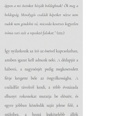
éppen a mi őseinket hívják boldoghnak! Ők meg a 
boldogság. Mosolygós családi képeiket nézve nem 
tudok nem gondolni rá, micsoda keserves kegyetlen 
irónia veti szét a repedező falakat.” 
(212.)
Így nyilatkozik az író az őseivel kapcsolatban, 
amiben igazat kell adnunk neki. A dédapját a 
háború, a nagynénjét pedig megkeseredett 
férje kergette bele az öngyilkosságba. A 
családfát távolról kezdi, a több évszázada 
elhunyt rokonokat mutatja be először, és 
egyre jobban közeledik saját jelene felé, a 
szüleihez, a hozzá legközelebb állók 