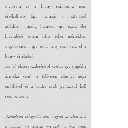
olvastam ez a hiány számomra nem 
érzékelhető. Egy memoár a műfajából 
adódóan mindig hiányos, egy egész élet 
kivetülését sosem lehet teljes mértékben 
megörökíteni, így ez a tény nem vesz el a 
könyv értékéből.
Az író életére születésétől kezdve egy tragédia 
árnyéka vetül, a félévesen elhunyt húga 
emlékével és a szülei örök gyászával kell 
szembenéznie. 
„Komolyan belegondoltam, hogyan játszhatnánk 
egymással mi ketten, gyerekek, milyen lenne 