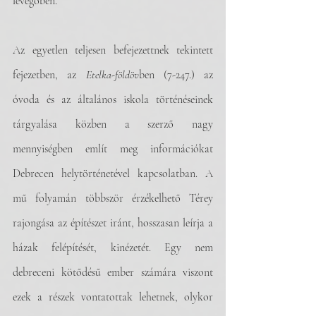
levegőben. 
Az egyetlen teljesen befejezettnek tekintett 
fejezetben, az 
Etelka-földöv
ben (7-247.) az 
óvoda és az általános iskola történéseinek 
tárgyalása közben a szerző nagy 
mennyiségben említ meg információkat 
Debrecen helytörténetével kapcsolatban. A 
mű folyamán többször érzékelhető Térey 
rajongása az építészet iránt, hosszasan leírja a 
házak felépítését, kinézetét. Egy nem 
debreceni kötődésű ember számára viszont 
ezek a részek vontatottak lehetnek, olykor 