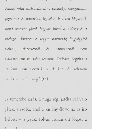
Anikó mint kisiskolás lány (komoly, szorgalmas, 
figyelmes és udvarias, legyél te is ilyen kisfiam!), 
hová szeretne járni, hogyan bírná a hideget és a 
meleget. Éreztem-e kegyes hazugság öngyógyító 
voltát, tiszteletből és tapintatból nem 
válaszoltam rá soha semmit. Tudtam hogyha a 
szüleim nem veszítik el Anikót, én sohasem 
születtem volna meg.” 
(11.)
A temetőbe járás, a húga régi játékaival való 
játék, a szoba, ahol a kislány élt volna az író 
helyett – a gyász folyamatosan ott lógott a 