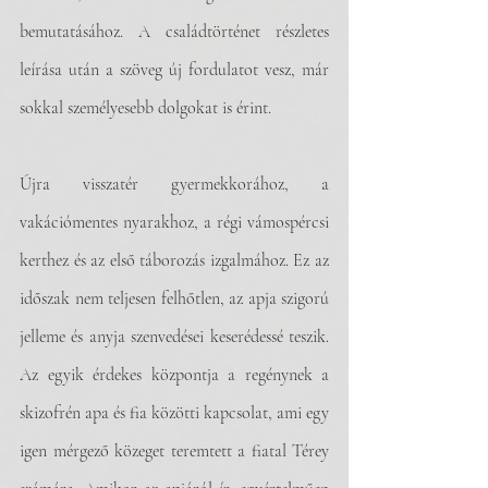
bemutatásához. A családtörténet részletes 
leírása után a szöveg új fordulatot vesz, már 
sokkal személyesebb dolgokat is érint.
Újra visszatér gyermekkorához, a 
vakációmentes nyarakhoz, a régi vámospércsi 
kerthez és az első táborozás izgalmához. Ez az 
időszak nem teljesen felhőtlen, az apja szigorú 
jelleme és anyja szenvedései keserédessé teszik. 
Az egyik érdekes központja a regénynek a 
skizofrén apa és fia közötti kapcsolat, ami egy 
igen mérgező közeget teremtett a fiatal Térey 