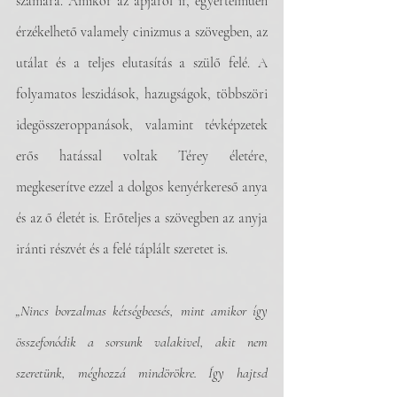
számára. Amikor az apjáról ír, egyértelműen 
érzékelhető valamely cinizmus a szövegben, az 
utálat és a teljes elutasítás a szülő felé. A 
folyamatos leszidások, hazugságok, többszöri 
idegösszeroppanások, valamint tévképzetek 
erős hatással voltak Térey életére, 
megkeserítve ezzel a dolgos kenyérkereső anya 
és az ő életét is. Erőteljes a szövegben az anyja 
iránti részvét és a felé táplált szeretet is.
„Nincs borzalmas kétségbeesés, mint amikor így 
összefonódik a sorsunk valakivel, akit nem 
szeretünk, méghozzá mindörökre. Így hajtsd 