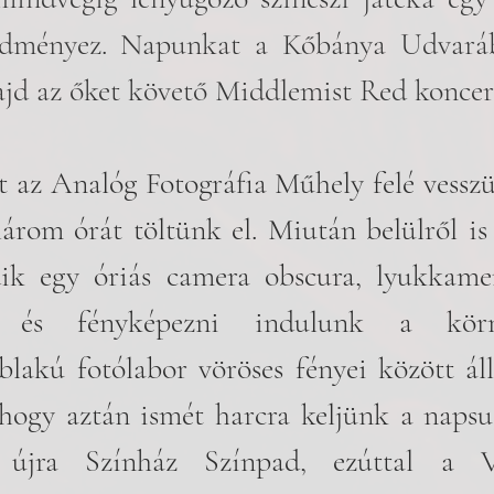
edményez. Napunkat a Kőbánya Udvará
ajd az őket követő Middlemist Red koncert
 az Analóg Fotográfia Műhely felé vesszük
árom órát töltünk el. Miután belülről is
k egy óriás camera obscura, lyukkamer
ól és fényképezni indulunk a kör
ablakú fotólabor vöröses fényei között áll
hogy aztán ismét harcra keljünk a napsu
újra Színház Színpad, ezúttal a Va