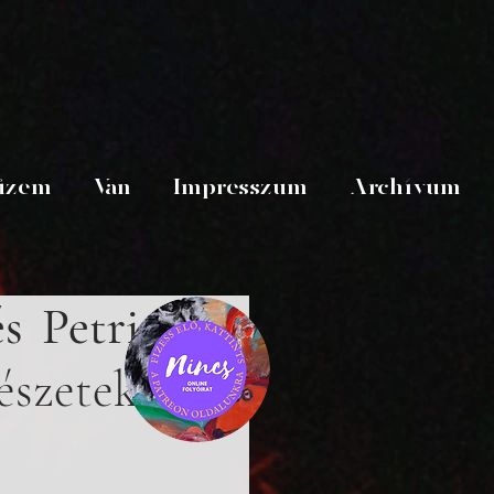
üzem
Van
Impresszum
Archívum
 Petri 
zetek 