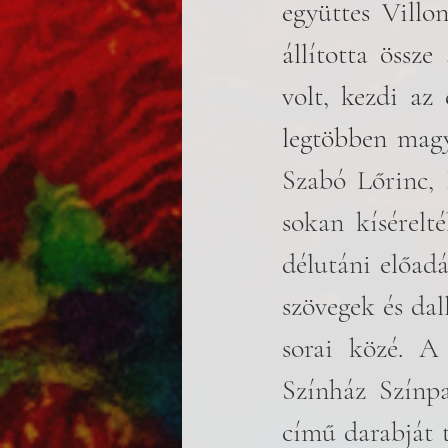
együttes Villo
állította össz
volt, kezdi az 
legtöbben magy
Szabó Lőrinc, 
sokan kísérelt
délutáni előadá
szövegek és dal
sorai közé. A
Színház Színpa
című darabját 