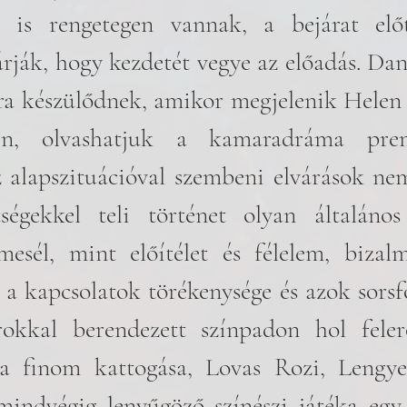
n is rengetegen vannak, a bejárat előt
rják, hogy kezdetét vegye az előadás. Dan
ra készülődnek, amikor megjelenik Helen 
en, olvashatjuk a kamaradráma premi
 alapszituációval szembeni elvárások ne
tségekkel teli történet olyan általános
esél, mint előítélet és félelem, bizalm
 a kapcsolatok törékenysége és azok sorsfor
okkal berendezett színpadon hol felerő
ra finom kattogása, Lovas Rozi, Lengye
ndvégig lenyűgöző színészi játéka egy l