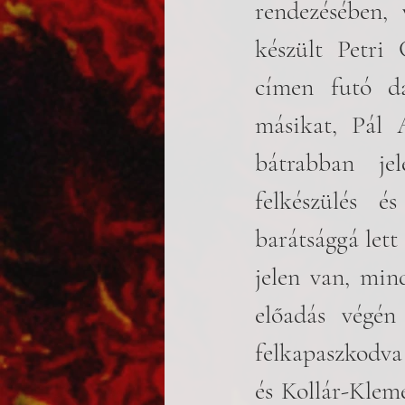
rendezésében,
készült Petri 
címen futó da
másikat, Pál 
bátrabban jel
felkészülés é
barátsággá lett
jelen van, min
előadás végén
felkapaszkodva 
és Kollár-Klem