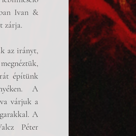
ban Ivan & 
 zárja.
 az irányt, 
 megnéztük, 
át építünk 
nyéken. A 
va várjuk a 
garakkal. A 
lcz Péter 