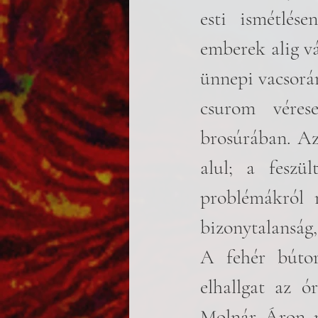
esti ismétlése
emberek alig vá
ünnepi vacsorá
csurom véres
brosúrában. Az
alul; a feszül
problémákról m
bizonytalanság,
A fehér bútor
elhallgat az ó
Molnár Áron mi