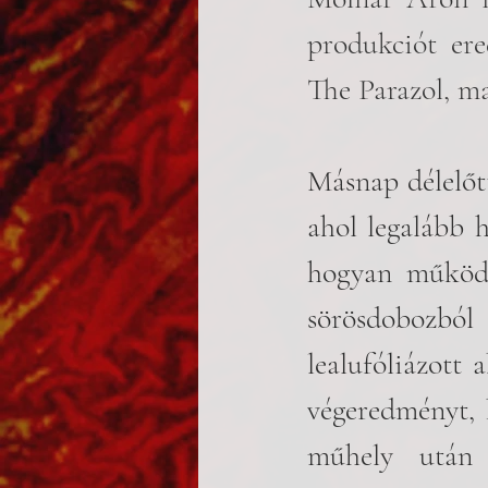
produkciót er
The Parazol, m
Másnap délelőtt
ahol legalább h
hogyan működi
sörösdobozb
lealufóliázott 
végeredményt, 
műhely után 