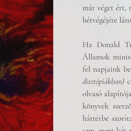
már véget ért, 
hétvégéjére lát
Ha Donald Tru
Államok minisz
fel napjaink bes
disztópiákban)
 c
olvasó alapító
könyvek szerz
háttérbe szorít
sem, mert két 