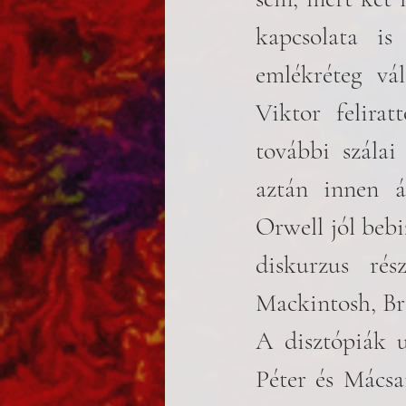
kapcsolata is
emlékréteg vál
Viktor felira
további szálai
aztán innen á
Orwell jól bebi
diskurzus rés
Mackintosh, Bre
A disztópiák u
Péter és Mácsa