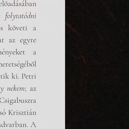
lőadásában 
Kezdhetek folytatódni 
s követi a 
t az egyre 
ényeket a 
retségéből 
k ki. Petri 
gy nekem
; az 
sigabuszra 
ó Krisztián 
udvarban. A 