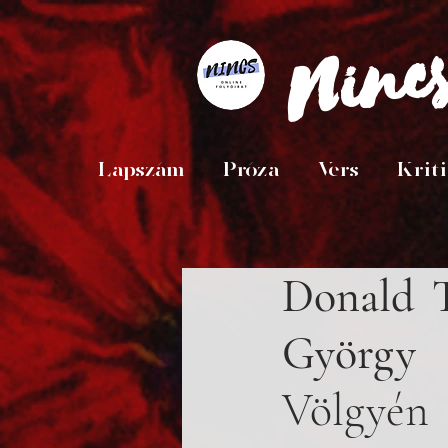
Ninc
Lapszám
Próza
Vers
Krit
Donald T
György
 
Völgyén 