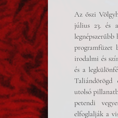
Az őszi Völgy
július 23. és 
legnépszerűbb h
programfüzet b
irodalmi és szí
és a legkülönfé
Taliándörögd 
utolsó pillanat
petendi vegye
elfoglalják a v