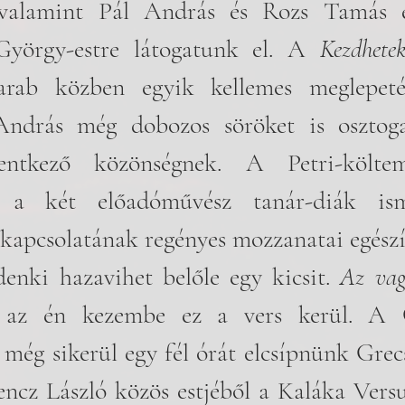
 valamint Pál András és
Rozs Tamás e
György-estre látogatunk el. A 
rab közben egyik kellemes meglepeté
András még dobozos söröket is osztoga
entkező közönségnek. A Petri-költem
s a két előadóművész tanár-diák isme
 kapcsolatának regényes mozzanatai egészíti
denki hazavihet belőle egy kicsit. 
Az va
 az én kezembe ez a vers kerül. A C
még sikerül egy fél órát elcsípnünk Grecs
encz László közös estjéből a Kaláka Vers