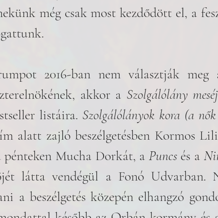
nekünk még csak most kezdődött el, a feszt
ogattunk. 
mpot 2016-ban nem választják meg az
terelnökének, akkor a 
Szolgálólány meséj
tseller listáira. 
Szolgálólányok kora (a nők
ím alatt zajló beszélgetésben Kormos Lili
ja pénteken Mucha Dorkát, a 
Puncs
 és a 
Ni
őjét látta vendégül a Fonó Udvarban.
ani a beszélgetés közepén elhangzó gondol
mondattal később az Orbán-kormány és a 