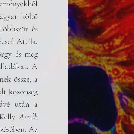
zeményekből 
agyar költő 
többször és 
ózsef Attila, 
rgy és még 
lladákat. A 
ek össze, a 
dt közönség 
ávé után a 
Kelly 
Árvák
zésében. Az 