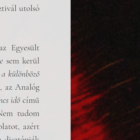
ivál utolsó 
 Egyesült 
e
 sem kerül 
 a különböző 
, az Analóg 
ncs idő
 című 
 Nem tudom 
atot, azért 
disztópiák 