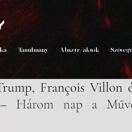
s
ika
Tanulmány
Absztr/aktok
Szöveg
rump, François Villon és
– Három nap a Művés