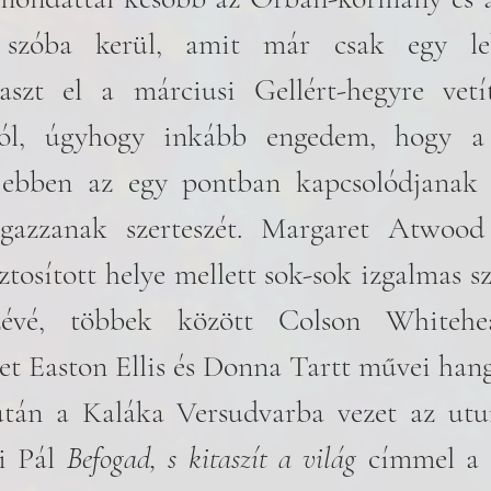
 szóba kerül, amit már csak egy leh
aszt el a márciusi Gellért-hegyre vetít
ttól, úgyhogy inkább engedem, hogy a b
 ebben az egy pontban kapcsolódjanak ö
gazzanak szerteszét. Margaret Atwood
ztosított helye mellett sok-sok izgalmas sz
zévé, többek között Colson Whitehea
t Easton Ellis és Donna Tartt művei hang
tán a Kaláka Versudvarba vezet az utun
i Pál 
Befogad, s kitaszít a világ
 címmel a 