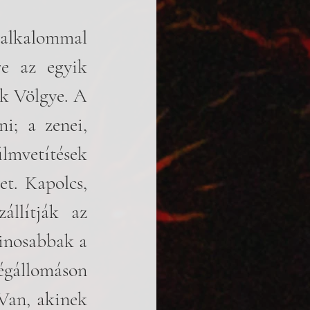
alkalommal 
e az egyik 
k Völgye. A 
i; a zenei, 
lmvetítések 
t. Kapolcs, 
llítják az 
inosabbak a 
állomáson 
Van, akinek 