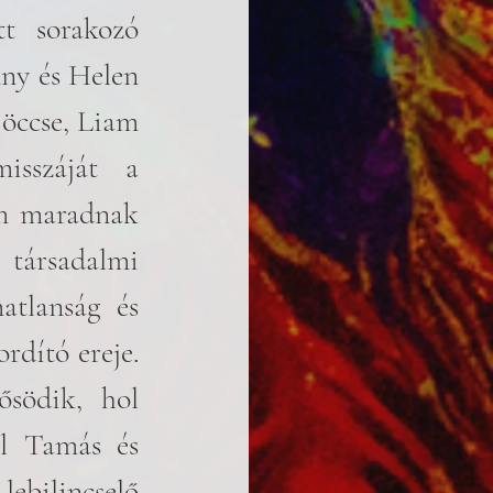
t sorakozó 
ny és Helen 
öccse, Liam 
sszáját a 
m maradnak 
 társadalmi 
atlanság és 
dító ereje. 
södik, hol 
l Tamás és 
ebilincselő 