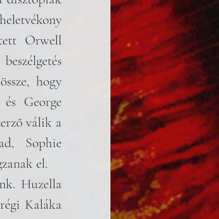
eletvékony 
ett Orwell 
eszélgetés 
ssze, hogy 
 és George 
erző válik a 
d, Sophie 
zanak el. 
k. Huzella 
régi Kaláka 