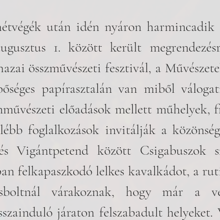
hétvégék után idén nyáron harmincadik 
augusztus 1. között került megrendezésr
azai összművészeti fesztivál, a Művészete
őséges papírasztalán van miből válogatn
nművészeti előadások mellett műhelyek, fi
lébb foglalkozások invitálják a közönsége
és Vigántpetend között Csigabuszok szá
ban felkapaszkodó lelkes kavalkádot, a rut
sboltnál várakoznak, hogy már a vég
isszainduló járaton felszabadult helyeket. 