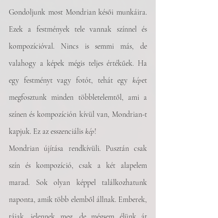
Gondoljunk most Mondrian késői munkáira. 
Ezek a festmények tele vannak színnel és 
kompozícióval. Nincs is semmi más, de 
valahogy a képek mégis teljes értékűek. Ha 
egy festményt vagy fotót, tehát egy 
kép
et 
megfosztunk minden többletelemtől, ami a 
színen és kompozíción kívül van, Mondrian-t 
kapjuk. Ez az esszenciális 
kép
! 
Mondrian újítása rendkívüli. Pusztán csak 
szín és kompozíció, csak a két alapelem 
marad. Sok olyan képpel találkozhatunk 
naponta, amik több elemből állnak. Emberek, 
tájak, jelennek meg, de mégsem élünk át 