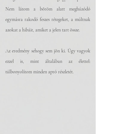
Nem látom a bőröm alatt meghúzódó 
egymásra rakodó feszes rétegeket, a múltnak 
azokat a hibáit, amiket a jelen tart össze.
Az eredmény sehogy sem jön ki. Úgy vagyok 
ezzel is, mint általában az élettel: 
túlbonyolítom minden apró részletét.