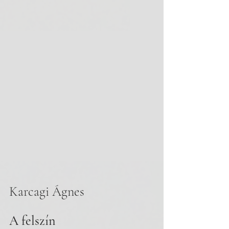
Karcagi Ágnes
A felszín