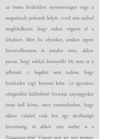
az összes lerakódott nyomorúságot vagy a 
megszáradt pofonok helyét. Arról sem szabad 
megfeledkezni, hogy mikor végzem el a 
feladatot. Mert ha olyankor, amikor éppen 
borotválkoztam és minden sima, akkor 
persze, hogy sokkal könnyebb. De nem ez a 
jellemző. A hegeket nem tudom, hogy 
hozzáadni vagy kivonni kéne. Az egymásra 
rétegződött különböző formájú anyajegyeket 
össze kell kötni, mert reménykedem, hogy 
akkor valahol csak lesz egy derékszögű 
háromszög, és akkor már mehet is a 
Pitagorasz-tétel. Viszont még így sem pontos. 