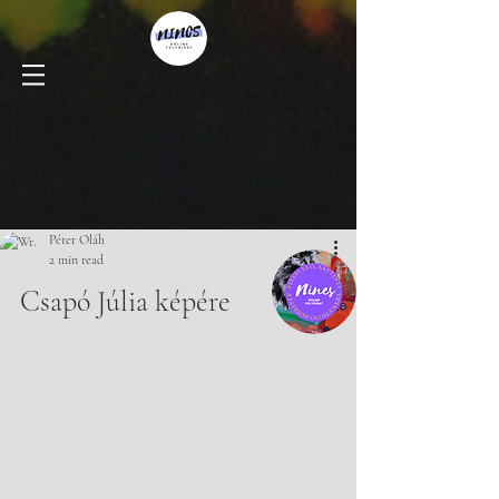
Péter Oláh
2 min read
Csapó Júlia képére