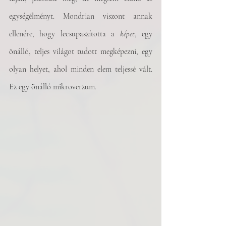
egységélményt. Mondrian viszont annak 
ellenére, hogy lecsupaszította a 
képet
, egy 
önálló, teljes világot tudott megképezni, egy 
olyan helyet, ahol minden elem teljessé vált. 
Ez egy önálló mikroverzum.