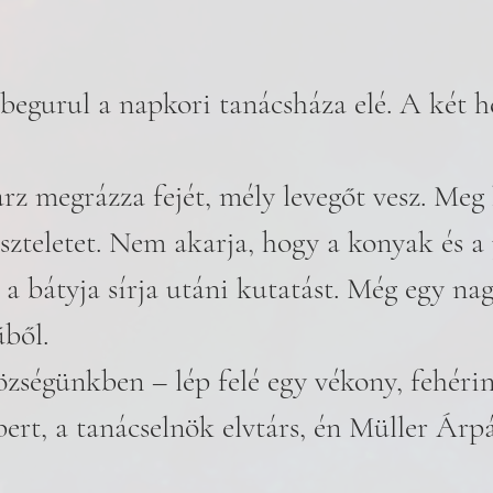
begurul a napkori tanácsháza elé. A két h
 megrázza fejét, mély levegőt vesz. Meg k
iszteletet. Nem akarja, hogy a konyak és a
a bátyja sírja utáni kutatást. Még egy nag
űből.
özségünkben – lép felé egy vékony, fehérin
ert, a tanácselnök elvtárs, én Müller Árp