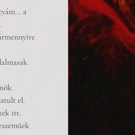
átyám… a 
 
kármennyire 
dalmasak 
önök 
tult el.
ek itt. 
eszeműek 