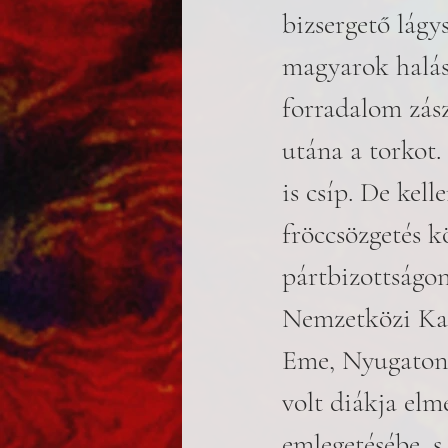
bizsergető lágys
magyarok halász
forradalom zászl
utána a torkot.
is csíp. De kell
fröccsözgetés k
pártbizottságon
Nemzetközi Kap
Eme, Nyugaton 
volt diákja elm
emlegetésébe, s