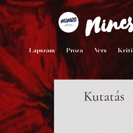
Ninc
Lapszám
Próza
Vers
Krit
Kutatás