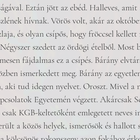
ágával. Eztán jött az ebéd. Halleves, amit 
lének hívnak. Vörös volt, akár az októbe
aja, és olyan csípős, hogy fröccsel kellett
 Négyszer szedett az ördögi ételből. Most b
emesen fájdalmas ez a csípés. Bárány elvtár
özben ismerkedett meg. Bárány az egyetle
, aki tud idegen nyelvet. Oroszt. Mivel a
csolatok Egyetemén végzett. Akárcsak S
csak KGB-keltetőként emlegetett neves in
erült a közös helyek, ismerősök és hallott 
 a kölcsönös rokonszenv azon fokához érke