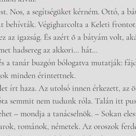
st. Nos, a segítségüket kérném. Ottó, a b
behívták. Végigharcolta a Keleti frontot.
ez az igazság. És azért ő a bátyám volt, a
émet hadsereg az akkori… hát… 
és a tanár buzgón bólogatva mutatják: fáj
gok minden érintettnek. 
let írt haza. Az utolsó innen érkezett, az 
ta semmit nem tudunk róla. Talán itt pusz
het – mondja a tanácselnök. – Sokan elest
rok, románok, németek. Az oroszok ferd