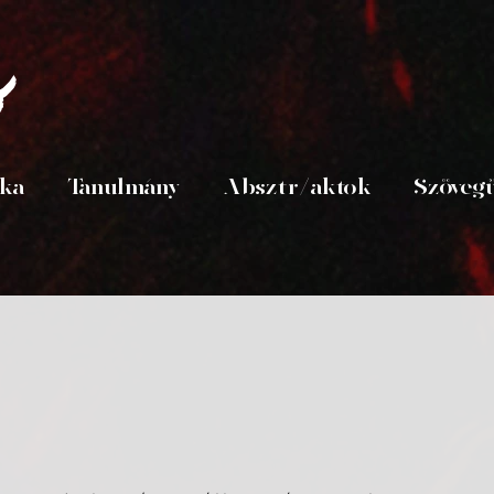
s
ika
Tanulmány
Absztr/aktok
Szöveg