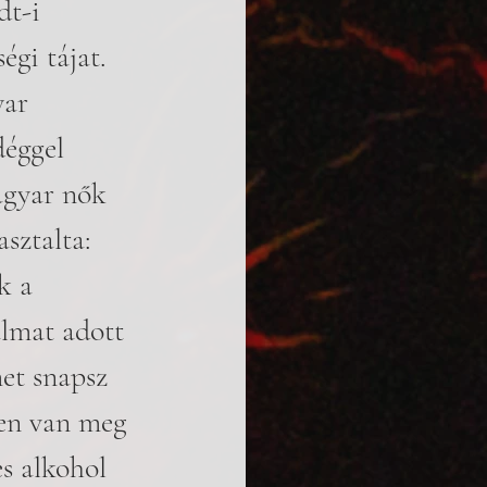
t-i 
gi tájat. 
yar 
déggel 
agyar nők 
ztalta: 
k a 
almat adott 
et snapsz 
ben van meg 
s alkohol 