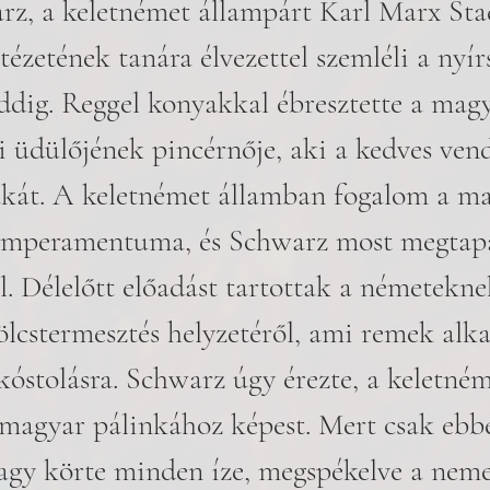
z, a keletnémet állampárt Karl Marx Stad
ézetének tanára élvezettel szemléli a nyírsé
eddig. Reggel konyakkal ébresztette a mag
i üdülőjének pincérnője, aki a kedves ven
zakát. A keletnémet államban fogalom a m
emperamentuma, és Schwarz most megtapas
. Délelőtt előadást tartottak a németekne
lcstermesztés helyzetéről, ami remek alk
kóstolásra. Schwarz úgy érezte, a keletném
a magyar pálinkához képest. Mert csak eb
vagy körte minden íze, megspékelve a neme