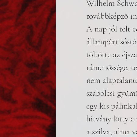
Wilhelm Schwar
továbbképző int
A nap jól telt 
állampárt sóstó
töltötte az éjs
rámenőssége, t
nem alaptalanul
szabolcsi gyümö
egy kis pálinka
hitvány lötty 
a szilva, alma 