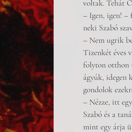
voltak. Tehát 
– Igen, igen! –
neki Szabó szav
– Nem ugrik be 
Tizenkét éves v
folyton otthon 
ágyúk, idegen 
gondolok ezekr
– Nézze, itt egy
Szabó és a taná
mint egy árja 