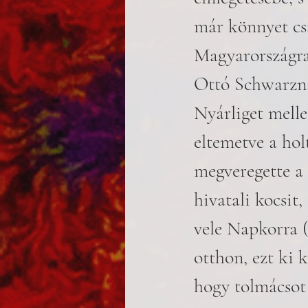
már könnyet cs
Magyarországra 
Ottó Schwarznak
Nyárliget mellet
eltemetve a hol
megveregette a 
hivatali kocsit
vele Napkorra (
otthon, ezt ki 
hogy tolmácsot 