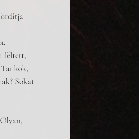
ordítja 
a. 
féltett, 
. Tankok, 
nak? Sokat 
 Olyan, 