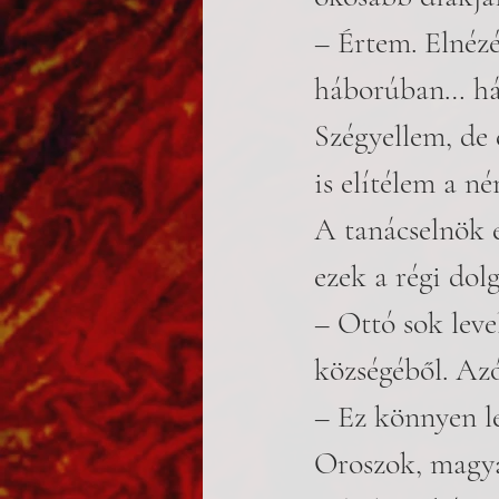
– Értem. Elnézé
háborúban… hát 
Szégyellem, de 
is elítélem a n
A tanácselnök 
ezek a régi dol
– Ottó sok leve
községéből. Azó
– Ez könnyen le
Oroszok, magya