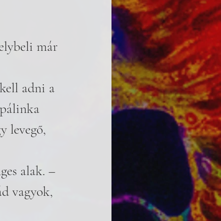
elybeli már 
ell adni a 
 pálinka 
y levegő, 
ges alak. – 
ád vagyok, 