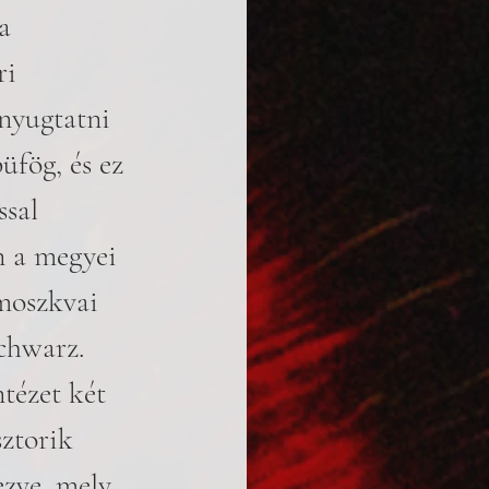
a 
ri 
 nyugtatni 
üfög, és ez 
ssal 
n a megyei 
 moszkvai 
chwarz. 
tézet két 
sztorik 
zve, mely 