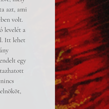
a azt, ami 
ben volt. 
 levelét a 
 Itt lehet 
ány 
endelt egy 
tazhatott 
nincs 
selnököt, 