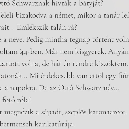
Ottó Schwarznak hívták a bátyját?
 feleli bizakodva a német, mikor a tanár lef
ait. –Emlékszik talán rá?
a neve. Pedig mintha tegnap történt voln
oltam ’44-ben. Már nem kisgyerek. Anyám 
tartott volna, de hát én rendre kiszöktem
katonák… Mi érdekesebb van ettől egy fiú
e a napokra. De az Ottó Schwarz név…
 fotó róla! 
r megnézik a sápadt, szeplős katonaarcot.
übermensch karikatúrája. 