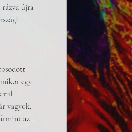
rázva újra 
rszági 
rosodott 
amikor egy 
arul 
ár vagyok, 
ármint az 