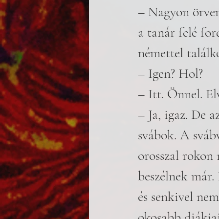
– Nagyon örven
a tanár felé fo
némettel találk
– Igen? Hol?
– Itt. Önnel. El
– Ja, igaz. De 
svábok. A svábv
orosszal rokon 
beszélnek már. 
és senkivel nem
okosabb diákja