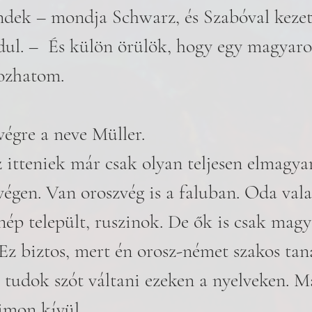
dek – mondja Schwarz, és Szabóval kezet 
rdul. –  És külön örülök, hogy egy magyaro
ozhatom. 
végre a neve Müller. 
az itteniek már csak olyan teljesen elmagya
égen. Van oroszvég is a faluban. Oda val
nép települt, ruszinok. De ők is csak magy
Ez biztos, mert én orosz-német szakos tan
 tudok szót váltani ezeken a nyelveken. M
imon kívül.