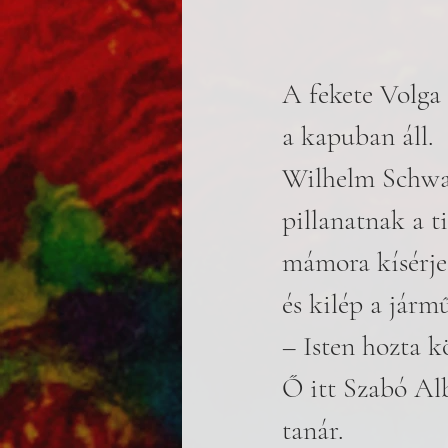
A fekete Volga 
a kapuban áll. 
Wilhelm Schwarz
pillanatnak a t
mámora kísérje 
és kilép a járm
– Isten hozta k
Ő itt Szabó Alb
tanár. 