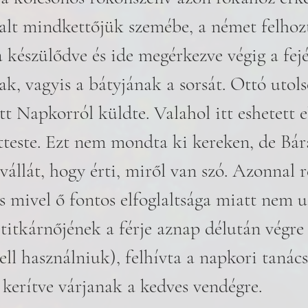
alt mindkettőjük szemébe, a német felhozt
készülődve és ide megérkezve végig a fejé
, vagyis a bátyjának a sorsát. Ottó utolsó
t Napkorról küldte. Valahol itt eshetett el.
tteste. Ezt nem mondta ki kereken, de Bár
vállát, hogy érti, miről van szó. Azonnal r
, s mivel ő fontos elfoglaltsága miatt nem u
titkárnőjének a férje aznap délután végre 
kell használniuk), felhívta a napkori tanác
kerítve várjanak a kedves vendégre. 