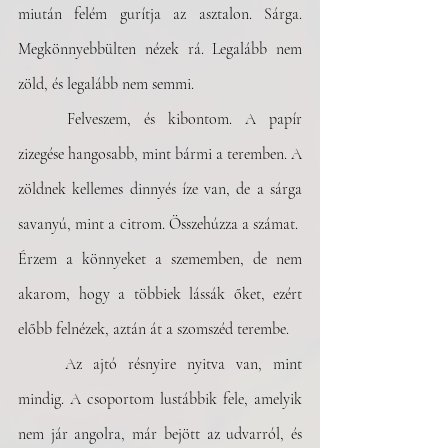
miután felém gurítja az asztalon. Sárga. 
Megkönnyebbülten nézek rá. Legalább nem 
zöld, és legalább nem semmi.
	Felveszem, és kibontom. A papír 
zizegése hangosabb, mint bármi a teremben. A 
zöldnek kellemes dinnyés íze van, de a sárga 
savanyú, mint a citrom. Összehúzza a számat.  
Érzem a könnyeket a szememben, de nem 
akarom, hogy a többiek lássák őket, ezért 
előbb felnézek, aztán át a szomszéd terembe. 
	Az ajtó résnyire nyitva van, mint 
mindig. A csoportom lustábbik fele, amelyik 
nem jár angolra, már bejött az udvarról, és 