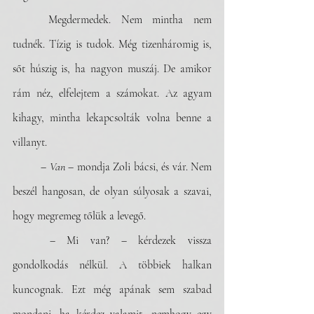
	Megdermedek. Nem mintha nem 
tudnék. Tízig is tudok. Még tizenháromig is, 
sőt húszig is, ha nagyon muszáj. De amikor 
rám néz, elfelejtem a számokat. Az agyam 
kihagy, mintha lekapcsolták volna benne a 
villanyt.
	– 
Van
 – mondja Zoli bácsi, és vár. Nem 
beszél hangosan, de olyan súlyosak a szavai, 
hogy megremeg tőlük a levegő.
	– Mi van? – kérdezek vissza 
gondolkodás nélkül. A többiek halkan 
kuncognak. Ezt még apának sem szabad 