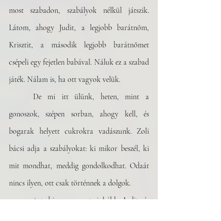
most szabadon, szabályok nélkül játszik. 
Látom, ahogy Judit, a legjobb barátnőm, 
Krisztit, a második legjobb barátnőmet 
csépeli egy fejetlen babával. Náluk ez a szabad 
játék. Nálam is, ha ott vagyok velük.
	De mi itt ülünk, heten, mint a 
gonoszok, szépen sorban, ahogy kell, és 
bogarak helyett cukrokra vadászunk. Zoli 
bácsi adja a szabályokat: ki mikor beszél, ki 
mit mondhat, meddig gondolkodhat. Odaát 
nincs ilyen, ott csak történnek a dolgok.
	Azt hiszem, most inkább Judit és 
Kriszti vannak jó helyen. 