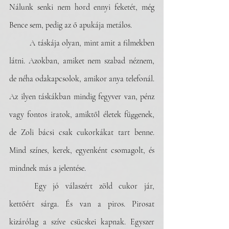
Nálunk senki nem hord ennyi feketét, még 
Bence sem, pedig az ő apukája metálos. 
	A táskája olyan, mint amit a filmekben 
látni. Azokban, amiket nem szabad néznem, 
de néha odakapcsolok, amikor anya telefonál. 
Az ilyen táskákban mindig fegyver van, pénz 
vagy fontos iratok, amiktől életek függenek, 
de Zoli bácsi csak cukorkákat tart benne. 
Mind színes, kerek, egyenként csomagolt, és 
mindnek más a jelentése. 
	Egy jó válaszért zöld cukor jár, 
kettőért sárga. És van a piros. Pirosat 
kizárólag a szíve csücskei kapnak. Egyszer 