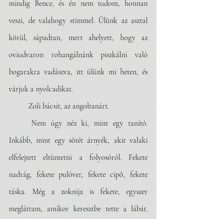
mindig Bence, és én nem tudom, honnan 
veszi, de valahogy stimmel. Ülünk az asztal 
körül, sápadtan, mert ahelyett, hogy az 
oviudvaron rohangálnánk piszkálni való 
bogarakra vadászva, itt ülünk mi heten, és 
várjuk a nyolcadikat. 
	Zoli bácsit, az angoltanárt. 
	Nem úgy néz ki, mint egy tanító. 
Inkább, mint egy sötét árnyék, akit valaki 
elfelejtett eltüntetni a folyosóról. Fekete 
nadrág, fekete pulóver, fekete cipő, fekete 
táska. Még a zoknija is fekete, egyszer 
megláttam, amikor keresztbe tette a lábát. 