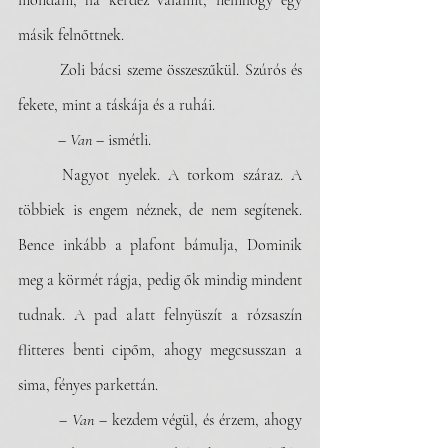
mondani, ha kérdez valamit, nemhogy egy 
másik felnőttnek. 
	Zoli bácsi szeme összeszűkül. Szúrós és 
fekete, mint a táskája és a ruhái.
	– 
Van
 – ismétli.
	Nagyot nyelek. A torkom száraz. A 
többiek is engem néznek, de nem segítenek. 
Bence inkább a plafont bámulja, Dominik 
meg a körmét rágja, pedig ők mindig mindent 
tudnak. A pad alatt felnyüszít a rózsaszín 
flitteres benti cipőm, ahogy megcsusszan a 
sima, fényes parkettán. 
	– 
Van
 – kezdem végül, és érzem, ahogy 