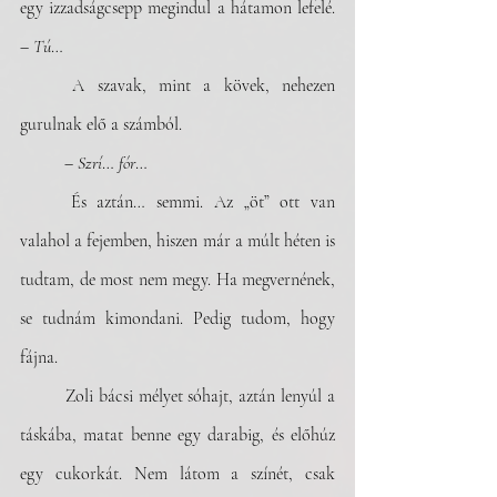
egy izzadságcsepp megindul a hátamon lefelé. 
– 
Tú
…
	A szavak, mint a kövek, nehezen 
gurulnak elő a számból.
 	– 
Szrí
… 
fór
…
	És aztán… semmi. Az „öt” ott van 
valahol a fejemben, hiszen már a múlt héten is 
tudtam, de most nem megy. Ha megvernének, 
se tudnám kimondani. Pedig tudom, hogy 
fájna.
	Zoli bácsi mélyet sóhajt, aztán lenyúl a 
táskába, matat benne egy darabig, és előhúz 
egy cukorkát. Nem látom a színét, csak 