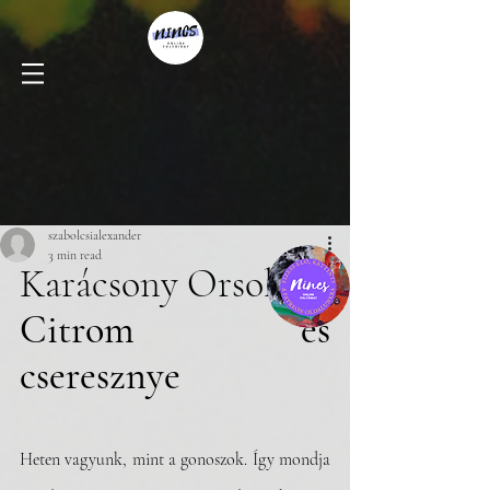
szabolcsialexander
3 min read
Karácsony Orsolya
Citrom és 
cseresznye
Heten vagyunk, mint a gonoszok. Így mondja 