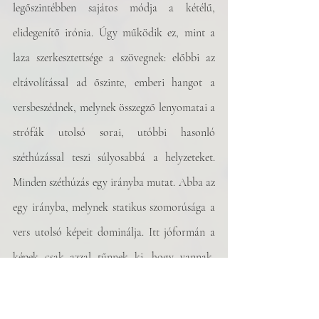
legőszintébben sajátos módja a kétélű, 
elidegenítő irónia. Úgy működik ez, mint a 
laza szerkesztettsége a szövegnek: előbbi az 
eltávolítással ad őszinte, emberi hangot a 
versbeszédnek, melynek összegző lenyomatai a 
strófák utolsó sorai, utóbbi hasonló 
széthúzással teszi súlyosabbá a helyzeteket. 
Minden széthúzás egy irányba mutat. Abba az 
egy irányba, melynek statikus szomorúsága a 
vers utolsó képeit dominálja. Itt jóformán a 
képek csak azzal tűnnek ki, hogy vannak,  
nem szorulnak magyarázatra vagy bravúrra 
ahhoz, hogy a vers megléte feletti öröm 