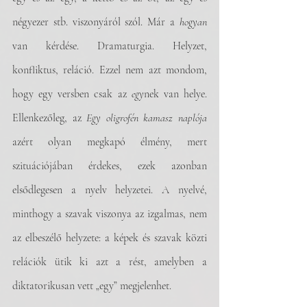
négyezer stb. viszonyáról szól. Már a 
hogyan 
van kérdése. Dramaturgia. Helyzet, 
konfliktus, reláció. Ezzel nem azt mondom, 
hogy egy versben csak az 
egy
nek van helye. 
Ellenkezőleg, az 
Egy oligrofén kamasz naplója 
azért olyan megkapó élmény, mert 
szituációjában érdekes, ezek azonban 
elsődlegesen a nyelv helyzetei. A nyelvé, 
minthogy a szavak viszonya az izgalmas, nem 
az elbeszélő helyzete: a képek és szavak közti 
relációk ütik ki azt a rést, amelyben a 
diktatorikusan vett „egy” megjelenhet. 