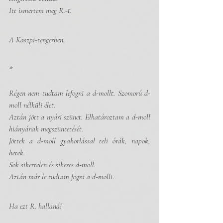
Itt ismertem meg R.-t.
A Kaszpi-tengerben.
*
Régen nem tudtam lefogni a d-mollt. Szomorú d-
moll nélküli élet.
Aztán jött a nyári szünet. Elhatároztam a d-moll 
hiányának megszüntetését. 
Jöttek a d-moll gyakorlással teli órák, napok, 
hetek. 
Sok sikertelen és sikeres d-moll. 
Aztán már le tudtam fogni a d-mollt.
Ha ezt R. hallaná!