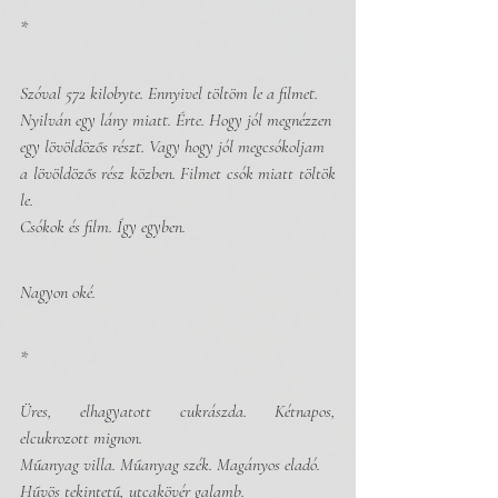
*
Szóval 572 kilobyte. Ennyivel töltöm le a filmet. 
Nyilván egy lány miatt. Érte. Hogy jól megnézzen 
egy lövöldözős részt. Vagy hogy jól megcsókoljam 
a lövöldözős rész közben. Filmet csók miatt töltök 
le. 
Csókok és film. Így egyben. 
Nagyon oké.
*
Üres, elhagyatott cukrászda. Kétnapos, 
elcukrozott mignon.
Műanyag villa. Műanyag szék. Magányos eladó. 
Hűvös tekintetű, utcakövér galamb.