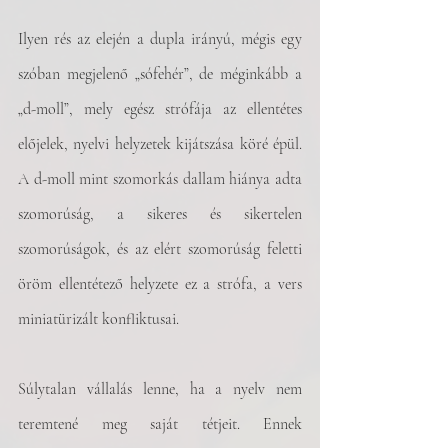
Ilyen rés az elején a dupla irányú, mégis egy 
szóban megjelenő „sófehér”, de méginkább a 
„d-moll”, mely egész strófája az ellentétes 
előjelek, nyelvi helyzetek kijátszása köré épül. 
A d-moll mint szomorkás dallam hiánya adta 
szomorúság, a sikeres és sikertelen 
szomorúságok, és az elért szomorúság feletti 
öröm ellentétező helyzete ez a strófa, a vers 
miniatürizált konfliktusai. 
Súlytalan vállalás lenne, ha a nyelv nem 
teremtené meg saját tétjeit. Ennek 