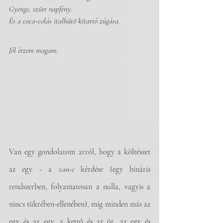
Gyenge, szűrt napfény.
És a coca-colás italhűtő kitartó zúgása.
Jól érzem magam.
Van egy gondolatom arról, hogy a költészet 
az egy - a 
van-e 
kérdése (egy bináris 
rendszerben, folyamatosan a nulla, vagyis a 
nincs tükrében-ellenében), míg minden más az 
egy és az egy, a kettő és az öt, az egy és 