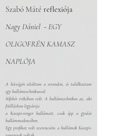
Szabó Máté 
reflexiója 
Nagy Dániel  - EGY 
OLIGOFRÉN KAMASZ 
NAPLÓJA
A hétvégén sétáltam a strandon, és találkoztam 
egy hullámtechnikussal.
Sófehér trikóban volt. A hullámtechnikus az, aki 
főállásban legyártja
a Kaszpi-tenger hullámait, csak épp a gyulai 
hullámmedencében. 
Egy profihoz volt szerencsém: a hullámok Kaszpi-
tengeresek voltak. 