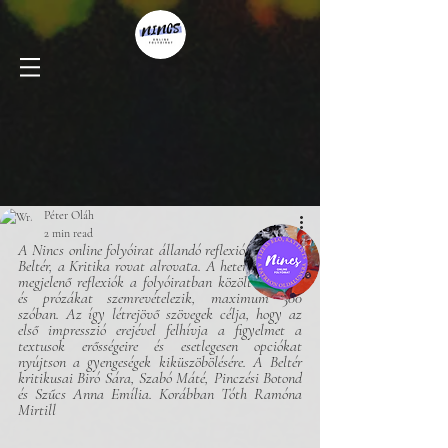
Péter Oláh
2 min read
A Nincs online folyóirat állandó reflexiós bázisa a 
Beltér, a Kritika rovat alrovata. A hetente kétszer 
megjelenő reflexiók a folyóiratban közölt verseket 
és prózákat szemrevételezik, maximum 300 
szóban. Az így létrejövő szövegek célja, hogy az 
első impresszió erejével felhívja a figyelmet a 
textusok erősségeire és esetlegesen opciókat 
nyújtson a gyengeségek kiküszöbölésére. A Beltér 
kritikusai Biró Sára, Szabó Máté, Pinczési Botond 
és Szűcs Anna Emília. Korábban Tóth Ramóna 
Mirtill