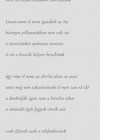
lassan ment el mint igazából az ősz
bizonyos pillanatokban nem volt ott
a nevetésünket utánozva nevetett
és mi a beszéde helyett beszéltünk
úgy tűnt el mint az első hó alatt az avar
amit még nem takarítottunk el mert van rá idő
a dendritfák ágait nem a hirtelen vihar
a sűrűsödő éjjeli fagyok törték szét
csak eljöttek azok a telefonhívások