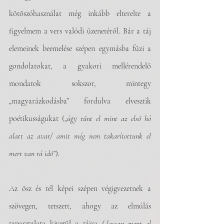
kötőszóhasználat még inkább elterelte a 
figyelmem a vers valódi üzenetéről. Bár a táj 
elemeinek beemelése szépen egymásba fűzi a 
gondolatokat, a gyakori mellérendelő 
mondatok sokszor, mintegy 
„magyarázkodásba” fordulva elvesztik 
poétikusságukat („
úgy tűnt el mint az első hó 
alatt az avar/ amit még nem takarítottunk el 
mert van rá idő”
).
Az ősz és tél képei szépen végigvezetnek a 
szövegen, tetszett, ahogy az elmúlás 
tapasztalata kivetül a tájra
 („lassan ment el 