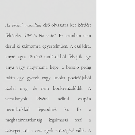
Az örökül maradtak
 első olvasatra két kérdést 
feltételez: 
kik?
 és 
kik után?. 
Ez azonban nem 
derül ki számomra egyértelműen. A családra, 
anyai ágra történő utalásokból felsejlik egy 
anya vagy nagymama képe, a beszélő pedig 
talán egy gyerek vagy unoka pozíciójából 
szólal meg, de nem konkretizálódik. A 
versalanyok kivétel nélkül csupán 
névmásokkal fejeződnek ki. Ez a 
meghatározatlanság izgalmassá teszi a 
szöveget, sőt a vers egyik erősségévé válik. A 