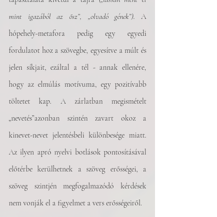
mint igazából az ősz”, „olvadó gének”)
. A 
hópehely-metafora pedig egy egyedi 
fordulatot hoz a szövegbe, egyesítve a múlt és 
jelen síkjait, ezáltal a tél - annak ellenére, 
hogy az elmúlás motívuma, egy pozitívabb 
töltetet kap. A zárlatban megismételt 
„nevetés”azonban szintén zavart okoz a 
kinevet-nevet jelentésbeli különbesége miatt. 
Az ilyen apró nyelvi botlások pontosításával 
előtérbe kerülhetnek a szöveg erősségei, a 
szöveg szintjén megfogalmazódó kérdések 
nem vonják el a figyelmet a vers erősségeiről.