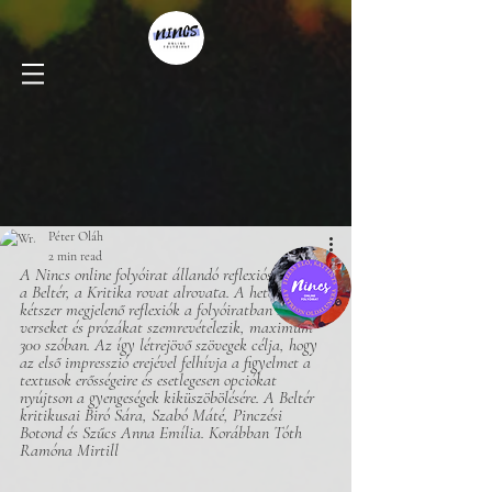
Péter Oláh
2 min read
A Nincs online folyóirat állandó reflexiós bázisa 
a Beltér, a Kritika rovat alrovata. A hetente 
kétszer megjelenő reflexiók a folyóiratban közölt 
verseket és prózákat szemrevételezik, maximum 
300 szóban. Az így létrejövő szövegek célja, hogy 
az első impresszió erejével felhívja a figyelmet a 
textusok erősségeire és esetlegesen opciókat 
nyújtson a gyengeségek kiküszöbölésére. A Beltér 
kritikusai Biró Sára, Szabó Máté, Pinczési 
Botond és Szűcs Anna Emília. Korábban Tóth 
Ramóna Mirtill