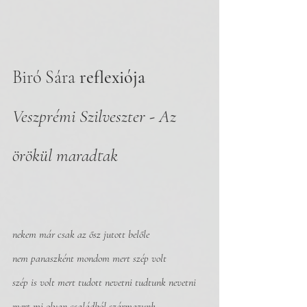
Biró Sára 
reflexiója
Veszprémi Szilveszter - Az 
örökül maradtak
nekem már csak az ősz jutott belőle
nem panaszként mondom mert szép volt
szép is volt mert tudott nevetni tudtunk nevetni
mert mi olyan családból származunk