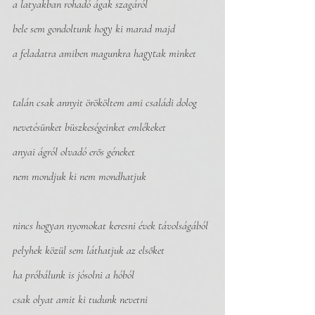
a latyakban rohadó ágak szagáról
bele sem gondoltunk hogy ki marad majd
a feladatra amiben magunkra hagytak minket
talán csak annyit örököltem ami családi dolog
nevetésünket büszkeségeinket emlékeket
anyai ágról olvadó erős géneket
nem mondjuk ki nem mondhatjuk
nincs hogyan nyomokat keresni évek távolságából
pelyhek közül sem láthatjuk az elsőket
ha próbálunk is jósolni a hóból
csak olyat amit ki tudunk nevetni