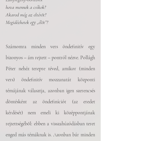
hova mennek a csíkok?
Akarod még az eltérőt?
Megidézhetek egy „élőt”? 
Számomra minden vers öndefinitív egy 
bizonyos – ám rejtett – pontról nézve. Pollágh 
Péter nehéz terepre téved, amikor (minden 
vers) öndefinitív mozzanatát központi 
témájának választja, azonban igen szerencsés 
döntésként az öndefiníciót (az eredet 
kérdését) nem emeli ki középpontjának 
rejtettségéből: ebben a visszahúzódásban teret 
enged más témáknak is. Azonban bár minden 