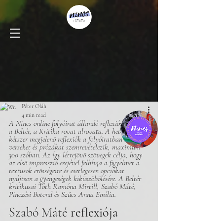
Péter Oláh
4 min read
A Nincs online folyóirat állandó reflexiós bázisa 
a Beltér, a Kritika rovat alrovata. A hetente 
kétszer megjelenő reflexiók a folyóiratban közölt 
verseket és prózákat szemrevételezik, maximum 
300 szóban. Az így létrejövő szövegek célja, hogy 
az első impresszió erejével felhívja a figyelmet a 
textusok erősségeire és esetlegesen opciókat 
nyújtson a gyengeségek kiküszöbölésére. A Beltér 
kritikusai Tóth Ramóna Mirtill, Szabó Máté, 
Pinczési Botond és Szűcs Anna Emília.
Szabó Máté 
reflexiója