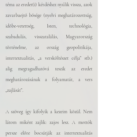
téma az eredet(i) kérdéshez nyúlik vissza, azok 
zavarbaejtő bősége (nyelvi meghatározottság, 
időbe-vetettség, Isten, technológia, 
szabadulás, visszatalálás, Magyarország 
történelme, az ország geopolitikája, 
intertextualitás, „a versköltészet célja” stb.) 
alig megragadhatóvá teszik az eredet 
meghatározásának a folyamatát, a vers 
„zajlását”.
A szöveg így kifolyik a kezeim közül. Nem 
látom miként zajlik: zajos lesz. A mottók 
persze előre bocsátják az intertextualitás 