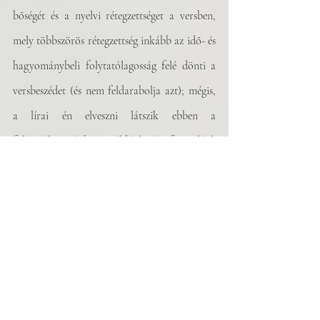
bőségét és a nyelvi rétegzettséget a versben, 
mely többszörös rétegzettség inkább az idő- és 
hagyománybeli folytatólagosság felé dönti a 
versbeszédet (és nem feldarabolja azt); mégis, 
a lírai én elveszni látszik ebben a 
folytatólagosságban. Például József Attilául: 
míg őt leginkább a víz mellett üldögélve 
látom, a lírai én mintha fejest ugrott volna a 
Dunába. Mindez természetesen nem probléma, 
Pollágh Péter nyilvánvalóan kiváló úszó, nem 
véletlenül engedte azt sem, hogy az a rengeteg 
téma mellé ússzon, illetve valóban sokkal 
inkább éljük a posztmodern kavargás idejét, 