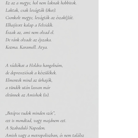
Ez az a megye, hol nem laknak hobbitok.
Laktak, csak levágták (őket). 
Csonkolt megye, levágták az észak(j)át. 
Elhajított kalap a Felvidék.
Észak az, ami nem olvad el.
De ránk olvadt az éjszaka.
Kozma. Karamell. Atya.
A rádiókat a Holdra hangolnám,
de depressziósak a készülékek. 
Elmentek mind az űrhajók,
a tündék után lassan már 
eltűnnek az Amishok (is).
„Betépve tudok minden szót”,
ezt is mondtad, vagy majdnem ezt. 
A Szabaduló Napodon.
Amish vagy a metropoliszban, és nem találsz 