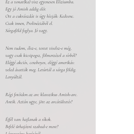
Ez a vonat(ka) visz egyenesen Elíziumba. 
Egy jó Amish addig elér.
Ott a cukrászdát is úgy hívják: Kedvenc.
Csak innen, Prolinéziából el.
Sárgaföld foglya. Jó vagy.
Nem tudom, élsz-e, testet viselsz-e még,
vagy csak kicsipogsz, fölmorzézol a sírból?
Eléggé akciós, cowboyos, eléggé amerikás:
veled ásatták meg. Letúrtál a sárga földig.
Lenyúltál.
Régi fotóidon az arc klasszikus Amish-arc. 
Antik. Aztán ugye, jött az arcátültetés?
Éjfél van: hajlanak a síkok.
Befelé űrhajózni szabad-e most?
Lányregény-borítóról 