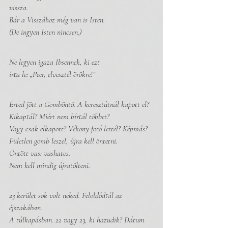
vissza.
Bár a Visszához még van is Isten. 
(De ingyen Isten nincsen.)
Ne legyen igaza Ibsennek, ki ezt 
írta le: „Peer, elvesztél örökre!”
Érted jött a Gomböntő. A keresztútnál kapott el?
Kikaptál? Miért nem bírtál többet?
Vagy csak elkapott? Vékony fotó lettél? Képmás?
Fületlen gomb leszel, újra kell öntetni.
Öntött vas: vashatos.
Nem kell mindig újratölteni. 
23 kerület sok volt neked. Feloldódtál az 
éjszakában. 
A túlkapásban. 22 vagy 23, ki hazudik? Dátum 