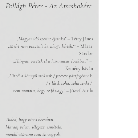
Pollágh Péter - Az Amishokért
„Magyar idő szerint éjszaka”
 – Térey János
„Miért nem pusztult ki, ahogy kérték?”
 – Márai 
Sándor
„Hányan vesztek el a harmincas éveikben!” – 
Kemény István
„Hittél a könnyü szóknak / fizetett pártfogóknak 
/ s lásd, soha, soha senki / 
nem mondta, hogy te jó vagy” – 
József Attila
Tudod, hogy nincs bocsánat. 
Maradj velem, lélegezz, ismételd,
mondd utánam: nem én vagyok,