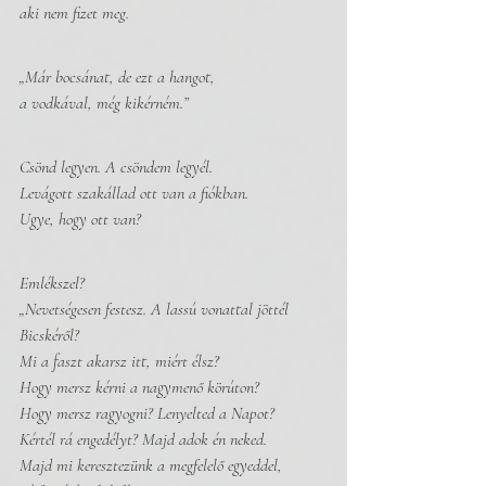
aki nem fizet meg. 
„Már bocsánat, de ezt a hangot, 
a vodkával, még kikérném.”
Csönd legyen. A csöndem legyél.
Levágott szakállad ott van a fiókban. 
Ugye, hogy ott van?
Emlékszel?
„Nevetségesen festesz. A lassú vonattal jöttél 
Bicskéről?
Mi a faszt akarsz itt, miért élsz?
Hogy mersz kérni a nagymenő körúton?
Hogy mersz ragyogni? Lenyelted a Napot?
Kértél rá engedélyt? Majd adok én neked. 
Majd mi keresztezünk a megfelelő egyeddel,