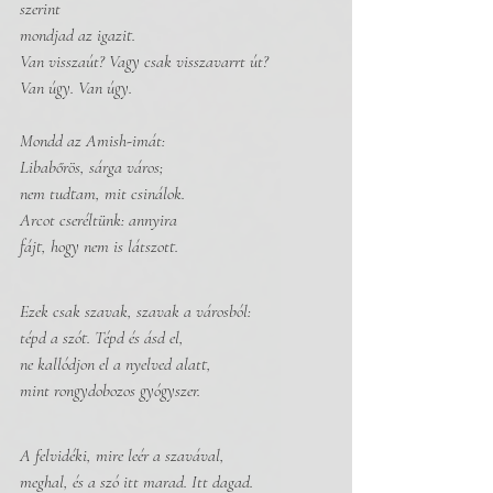
szerint 
mondjad az igazit. 
Van visszaút? Vagy csak visszavarrt út?
Van úgy. Van úgy.
Mondd az Amish-imát:
Libabőrös, sárga város;
nem tudtam, mit csinálok.
Arcot cseréltünk: annyira
fájt, hogy nem is látszott. 
Ezek csak szavak, szavak a városból:
tépd a szót. Tépd és ásd el,
ne kallódjon el a nyelved alatt, 
mint rongydobozos gyógyszer.
A felvidéki, mire leér a szavával, 
meghal, és a szó itt marad. Itt dagad. 