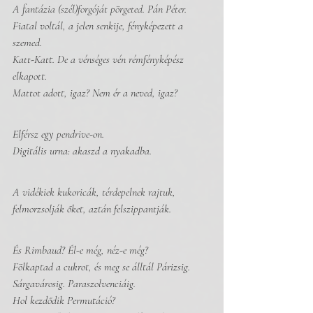
A fantázia (szél)forgóját pörgeted. Pán Péter.
Fiatal voltál, a jelen senkije, fényképezett a 
szemed.
Katt-Katt. De a vénséges vén rémfényképész 
elkapott.
Mattot adott, igaz? Nem ér a neved, igaz?
Elférsz egy pendrive-on.
Digitális urna: akaszd a nyakadba.
A vidékiek kukoricák, térdepelnek rajtuk,
felmorzsolják őket, aztán felszippantják.
És Rimbaud? Él-e még, néz-e még? 
Fölkaptad a cukrot, és meg se álltál Párizsig. 
Sárgavárosig. Paraszolvenciáig.
Hol kezdődik Permutáció? 