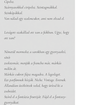
Cipelsz.
Szárnyasokkal ciripelsz. Szintagmákkal. 
Szinkópákkal.
Van nálad egy szaloncukor, ami nem olvad el.
Levágott szakállad ott van a fiókban. Ugye, hogy 
ott van?
Németül mormolsz a sarokban egy gyertyaoltó, 
sötét 
zsolozsmát; menjük a francba már, márkás 
mólón át.
Márkás cukrot fújsz magadra. A legesleget. 
Ezt parfümnek hívják. Niche. Vintage. Eretnek.
Állandóan üvöltöttek veled, hogy ürítsd ki a 
zsebeidet.
Szórd el a fantázia fruttiját. Fújd el a fantasy-
gyertyákat. 