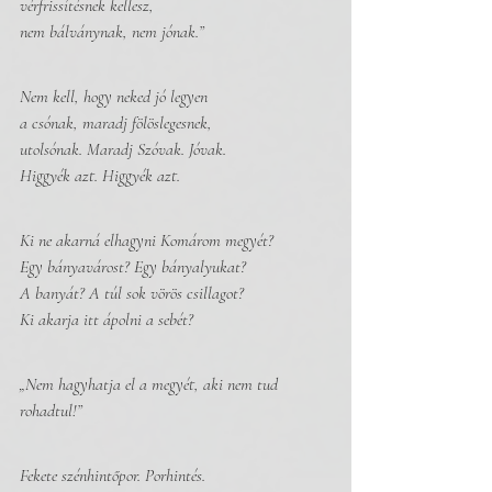
vérfrissítésnek kellesz, 
nem bálványnak, nem jónak.”
Nem kell, hogy neked jó legyen
a csónak, maradj fölöslegesnek, 
utolsónak. Maradj Szóvak. Jóvak.
Higgyék azt. Higgyék azt. 
Ki ne akarná elhagyni Komárom megyét?
Egy bányavárost? Egy bányalyukat?
A banyát? A túl sok vörös csillagot?
Ki akarja itt ápolni a sebét?
„Nem hagyhatja el a megyét, aki nem tud 
rohadtul!”
Fekete szénhintőpor. Porhintés.