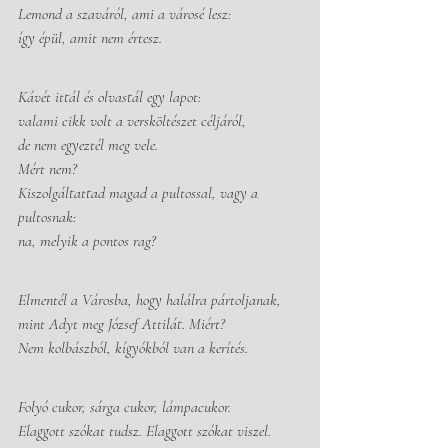
Lemond a szaváról, ami a városé lesz:
így épül, amit nem értesz.
Kávét ittál és olvastál egy lapot:
valami cikk volt a versköltészet céljáról,
de nem egyeztél meg vele.
Mért nem?
Kiszolgáltattad magad a pultossal, vagy a 
pultosnak:
na, melyik a pontos rag?
Elmentél a Városba, hogy halálra pártoljanak,
mint Adyt meg József Attilát. Miért?
Nem kolbászból, kígyókból van a kerítés. 
Folyó cukor, sárga cukor, lámpacukor.
Elaggott szókat tudsz. Elaggott szókat viszel. 