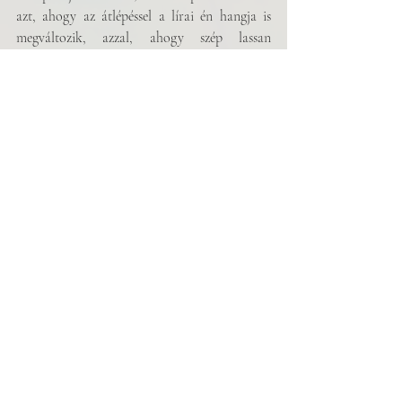
azt, ahogy az átlépéssel a lírai én hangja is 
megváltozik, azzal, ahogy szép lassan 
beleolvad a körvonalazatlan semmibe. Majd 
az „
épp megölnek vagy épp ölsz”
 sor továbbviszi 
ezt a hangot, a semmiből, az elmúlásból ad 
számot a halandó világ viszonylagosságáról. A 
múlt körvonalai feloldódnak, a határátlépés 
felszámolja a két szféra közötti határt, majd a 
vers csönddel zárul: a lírai én elnémulásával, a 
világ hangjai is (közvetítő hiányában) a 
távolba vesznek. 
Kritika