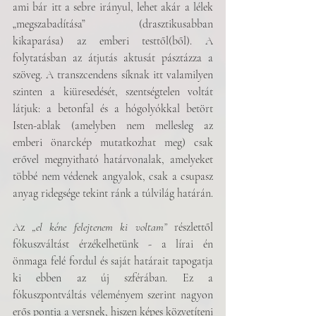
ami bár itt a sebre irányul, lehet akár a lélek 
„megszabadítása” (drasztikusabban 
kikaparása) az emberi testtől(ből). A 
folytatásban az átjutás aktusát pásztázza a 
szöveg. A transzcendens síknak itt valamilyen 
szinten a kiüresedését, szentségtelen voltát 
látjuk: a betonfal és a hógolyókkal betört 
Isten-ablak (amelyben nem mellesleg az 
emberi önarckép mutatkozhat meg) csak 
erővel megnyitható határvonalak, amelyeket 
többé nem védenek angyalok, csak a csupasz 
anyag ridegsége tekint ránk a túlvilág határán. 
Az 
„el kéne felejtenem ki voltam” 
részlettől 
fókuszváltást érzékelhetünk - a lírai én 
önmaga felé fordul és saját határait tapogatja 
ki ebben az új szférában. Ez a 
fókuszpontváltás véleményem szerint nagyon 
erős pontja a versnek, hiszen képes közvetíteni 