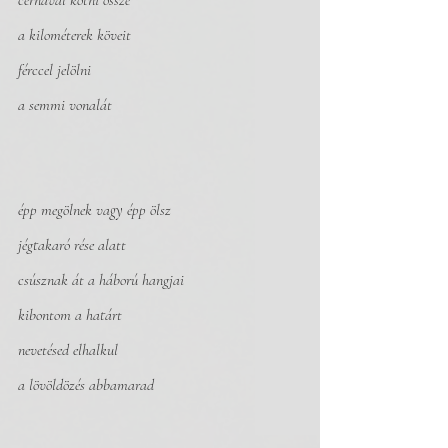
cérnával kötni össze
a kilométerek köveit 
férccel jelölni
a semmi vonalát
épp megölnek vagy épp ölsz
jégtakaró rése alatt
csúsznak át a háború hangjai
kibontom a határt
nevetésed elhalkul
a lövöldözés abbamarad