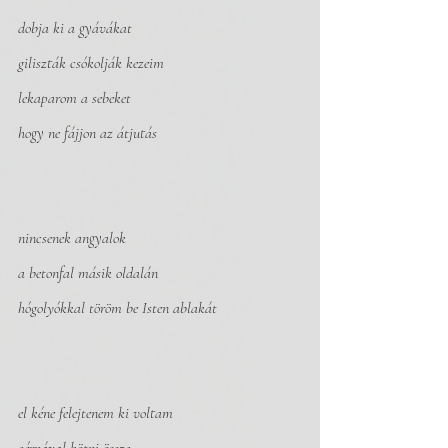
dobja ki a gyávákat
giliszták csókolják kezeim
lekaparom a sebeket
hogy ne fájjon az átjutás 
nincsenek angyalok
a betonfal másik oldalán
hógolyókkal töröm be Isten ablakát
el kéne felejtenem ki voltam