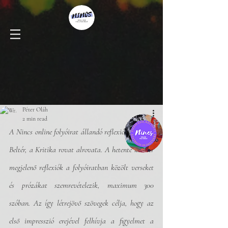
Péter Oláh
2 min read
A Nincs online folyóirat állandó reflexiós bázisa a 
Beltér, a Kritika rovat alrovata. A hetente kétszer 
megjelenő reflexiók a folyóiratban közölt verseket 
és prózákat szemrevételezik, maximum 300 
szóban. Az így létrejövő szövegek célja, hogy az 
első impresszió erejével felhívja a figyelmet a 