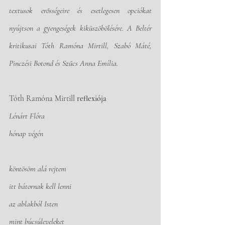
textusok erősségeire és esetlegesen opciókat 
nyújtson a gyengeségek kiküszöbölésére. A Beltér 
kritikusai Tóth Ramóna Mirtill, Szabó Máté, 
Pinczési Botond és Szűcs Anna Emília.
Tóth Ramóna Mirtill 
reflexiója
Lénárt Flóra
hónap végén
köntösöm alá rejtem
itt bátornak kell lenni
az ablakból Isten 
mint búcsúleveleket