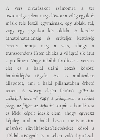
A vers olvasásakor számomra a tér 
osztottsága jelent meg először: a világ egyik és 
másik fele feszül egymásnak, egy ablak, fal, 
vagy egy jégtükör két oldala. A kezdeti 
áthatolhatatlanság és erőteljes kettősség 
érzetét bontja meg a vers, ahogy a 
transzcendens (Isten ablaka a világra) sík átüt 
a profánon. Vagy inkább fordítva: a vers az 
élet és a halál utáni létezés közötti 
határátlépést rögzíti. Azt az ambivalens 
állapotot, ami a halál pillanatában érhető 
tetten. A szöveg elején feltűnő „
giliszták 
csókolják kezeim” 
vagy a
 „lekaparom a sebeket 
/hogy ne fájjon az átjutás” 
sorpár a bomló test 
és lélek képeit idézik elém, ahogy egyrészt 
képileg utal a halál bevett motívumaira, 
másrészt síkváltásokat/átlépéseket közöl a 
„földalattisággal” és a seben való átjutással, 