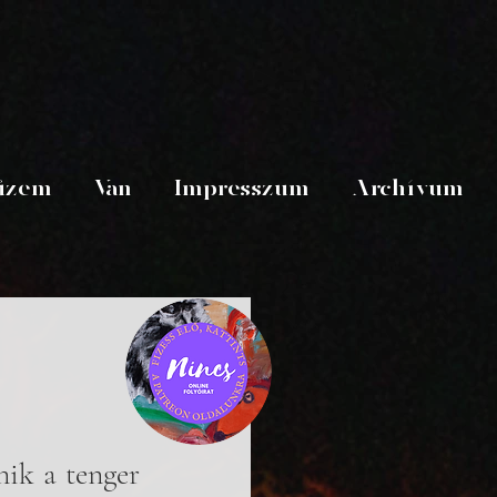
üzem
Van
Impresszum
Archívum
ik a tenger 