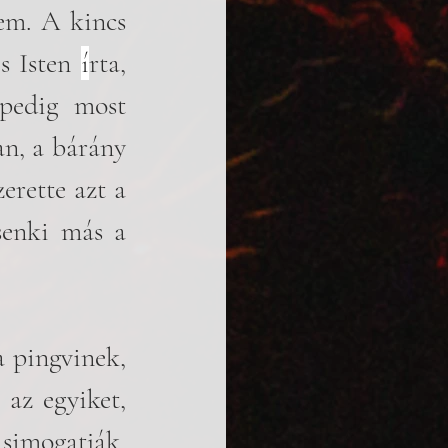
em. A kincs 
 Isten 
í
rta, 
pedig most 
n, a bárány 
rette azt a 
enki más a 
 pingvinek, 
az egyiket, 
 simogatják, 