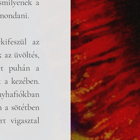
milyenek a 
 mondani.
kifeszül az 
 az üvöltés, 
t puhán a 
 a kezében. 
yhafiókban 
 a sötétben 
 vigasztal 