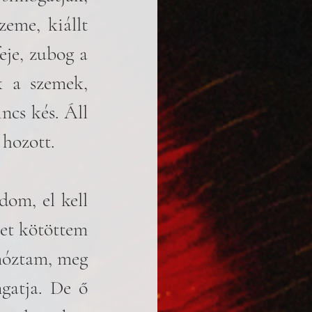
eme, kiállt 
je, zubog a 
k a szemek, 
ncs kés. Áll 
 hozott.
om, el kell 
et kötöttem 
móztam, meg 
gatja. De ő 