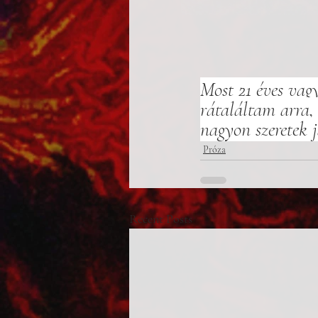
Most 21 éves vag
rátaláltam arra,
nagyon szeretek j
Próza
Recent Posts