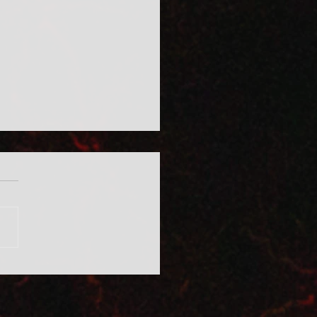
 ugye majd vigyáztok rá? /