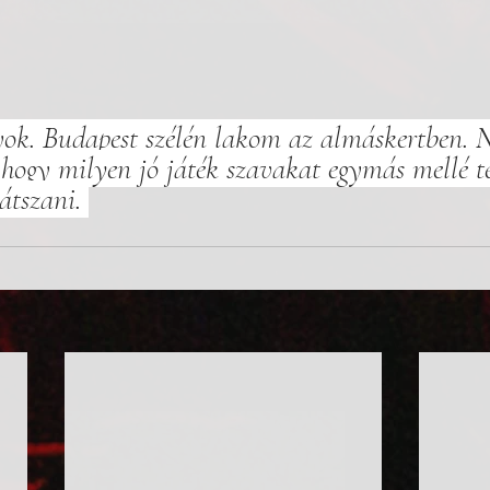
yok. Budapest szélén lakom az almáskertben. 
 hogy milyen jó játék szavakat egymás mellé te
átszani. 