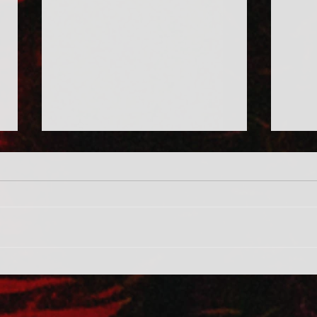
Citrom és cseresznye
Azért
Sár