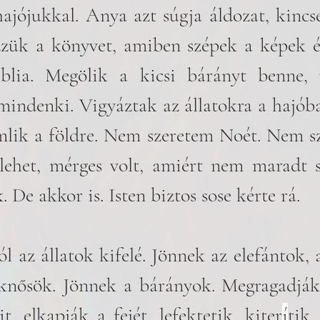
ajójukkal. Anya azt súgja áldozat, kincs
zük a könyvet, amiben szépek a képek és
iblia. Megölik a kicsi bárányt benne, 
indenki. Vigyáztak az állatokra a hajóba
lik a földre. Nem szeretem Noét. Nem sze
lehet, mérges volt, amiért nem maradt s
. De akkor is. Isten biztos sose kérte rá.
l az állatok kifelé. Jönnek az elefántok, a
knősök. Jönnek a bárányok. Megragadják 
it, elkapják a fejét, lefektetik, kiter
í
tik,