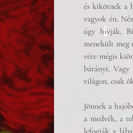
és kikötnek a h
vagyok én. Néz
úgy h
í
vják, B
menekült meg m
vére mégis kiöm
bárányt. Vagy 
világon, csak ők
Jönnek a hajóbó
a medvék, a te
lefogják a lába