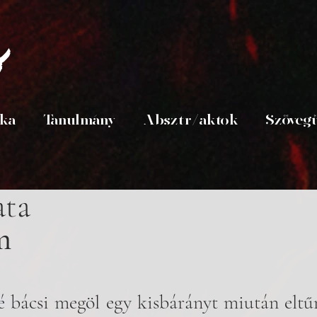
s
ika
Tanulmány
Absztr/aktok
Szöveg
ata
m
 bácsi megöl egy kisbárányt miután eltűn