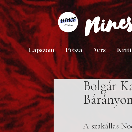
Ninc
Lapszám
Próza
Vers
Krit
Bolgár K
Bárányo
A szakállas Noé