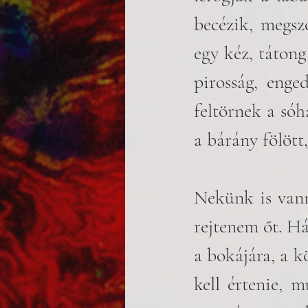
becézik, megsz
egy kéz, tátong
pirosság, enge
feltörnek a sóh
a bárány fölött
Nekünk is vanna
rejtenem őt. Há
a bokájára, a k
kell értenie, m