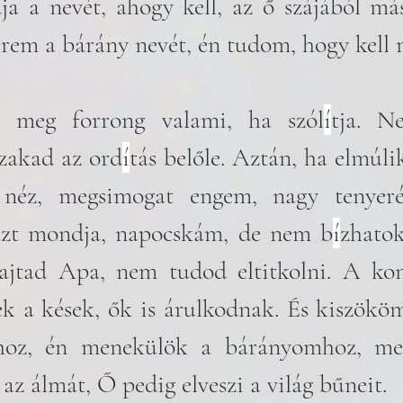
 a nevét, ahogy kell, az ő szájából más
erem a bárány nevét, én tudom, hogy kell
 meg forrong valami, ha szól
í
tja. Ne
szakad az ord
í
tás belőle. Aztán, ha elmúlik
néz, megsimogat engem, nagy tenyeré
 azt mondja, napocskám, de nem b
í
zhatok
ajtad Apa, nem tudod eltitkolni. A kon
k a kések, ők is árulkodnak. És kiszököm
hoz, én menekülök a bárányomhoz, mert
z álmát, Ő pedig elveszi a világ bűneit.