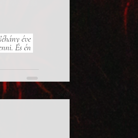
Néhány éve 
nni. És én 
See All