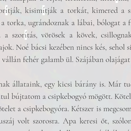
or
í
tják, kisim
í
tják a torkát, kimered a sz
 a torka, ugrándoznak a lábai, bólogat a fe
d a szor
í
tás, vörösek a kövek, csillogna
ajok. Noé bácsi kezében nincs kés, sehol si
, vállán fehér galamb ül. Szájában olajágat
k állataink, egy kicsi bárány is. Már tud
tul bújtatom a csipkebogyó mögött. Kötel
ötelet a csipkebogyóra. Kétszer is megcso
uszáj volt szorosra. Apa keresi őt, szólon