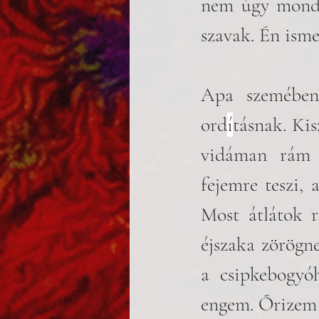
nem úgy mondja
szavak. Én ism
Apa szemében
ord
í
tásnak. Ki
vidáman rám 
fejemre teszi,
Most átlátok r
éjszaka zörögne
a csipkebogyó
engem. Őrizem a