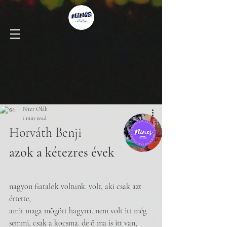
Péter Oláh
1 min read
Horváth Benji
azok a kétezres évek
nagyon fiatalok voltunk. volt, aki csak azt 
értette,
amit maga mögött hagyna. nem volt itt még
semmi, csak a kocsma. de ő ma is itt van,