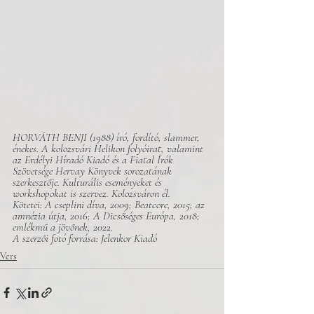
HORVÁTH BENJI (1988) író, fordító, slammer, 
énekes. A kolozsvári Helikon folyóirat, valamint 
az Erdélyi Híradó Kiadó és a Fiatal Írók 
Szövetsége Hervay Könyvek sorozatának 
szerkesztője. Kulturális eseményeket és 
workshopokat is szervez. Kolozsváron él.
Kötetei: A cseplini díva, 2009; Beatcore, 2015; az 
amnézia útja, 2016; A Dicsőséges Európa, 2018; 
emlékmű a jövőnek, 2022.
A szerzői fotó forrása: Jelenkor Kiadó 
Vers