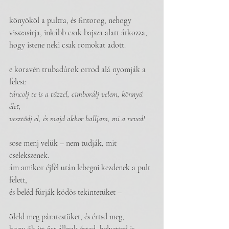
könyököl a pultra, és fintorog, nehogy
visszasírja, inkább csak bajsza alatt átkozza,
hogy istene neki csak romokat adott.
e koravén trubadúrok orrod alá nyomják a 
felest:
táncolj te is a tűzzel, cimborálj velem, könnyű 
élet,
vesztődj el, és majd akkor halljam, mi a neved!
sose menj velük – nem tudják, mit 
cselekszenek.
ám amikor éjfél után lebegni kezdenek a pult 
felett,
és beléd fúrják ködös tekintetüket –
öleld meg páratestüket, és értsd meg,