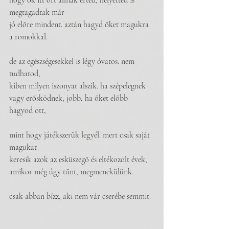
hogy ők itt őrt állnak érted, helyetted is 
megtagadtak már
jó előre mindent. aztán hagyd őket magukra 
a romokkal.
de az egészségesekkel is légy óvatos. nem 
tudhatod,
kiben milyen iszonyat alszik. ha szépelegnek
vagy erősködnek, jobb, ha őket előbb 
hagyod ott,
mint hogy játékszerük legyél. mert csak saját 
magukat
keresik azok az esküszegő és eltékozolt évek,
amikor még úgy tűnt, megmenekülünk.
csak abban bízz, aki nem vár cserébe semmit.