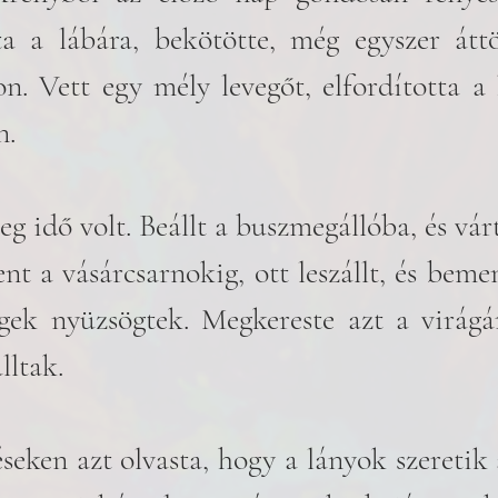
ta a lábára, bekötötte, még egyszer áttö
n. Vett egy mély levegőt, elfordította a ki
n. 
g idő volt. Beállt a buszmegállóba, és várt
t a vásárcsarnokig, ott leszállt, és bement
ek nyüzsögtek. Megkereste azt a virágár
lltak. 
eken azt olvasta, hogy a lányok szeretik a