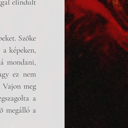
gal elindult 
eket. Szőke 
 a képeken, 
á mondani, 
agy ez nem 
? Vajon meg 
gszagolta a 
ő megálló a 