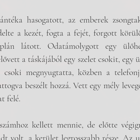
lántéka hasogatott, az emberek zsongtak
elte a kezét, fogta a fejét, forgott körülö
lán látott. Odatámolygott egy ülőhely
ővett a táskájából egy szelet csokit, egy üv
A csoki megnyugtatta, közben a telefonj
ttogva beszélt hozzá. Vett egy mély levegőt,
t felé. 
számhoz kellett mennie, de előtte végig
t volt, a kerület legrosszabb része. Az ut