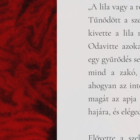
„A lila vagy a 
Tűnődött a szek
kivette a lila
Odavitte azokat
egy gyűrődés se
mind a zakó, 
ahogyan az int
magát az apja p
hajára, és elége
Elővette a sze