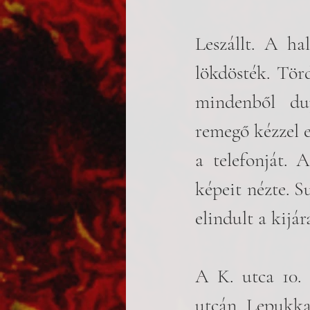
Leszállt. A ha
lökdösték. Törd
mindenből dup
remegő kézzel el
a telefonját. 
képeit nézte. Su
elindult a kijára
A K. utca 10. 
utcán. Lepukkad