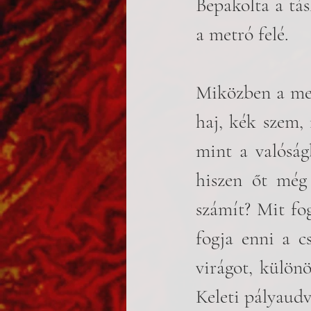
Bepakolta a tás
a metró felé. 
Miközben a metr
haj, kék szem, 
mint a valóság
hiszen őt még
számít? Mit fog
fogja enni a cs
virágot, különö
Keleti pályaudv