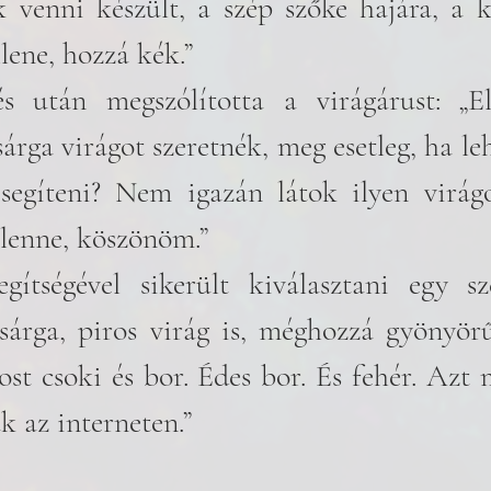
 venni készült, a szép szőke hajára, a k
lene, hozzá kék.”
 után megszólította a virágárust: „Elné
árga virágot szeretnék, meg esetleg, ha leh
gíteni? Nem igazán látok ilyen virágok
 lenne, köszönöm.” 
gítségével sikerült kiválasztani egy sz
sárga, piros virág is, méghozzá gyönyörű
st csoki és bor. Édes bor. És fehér. Azt 
ák az interneten.”