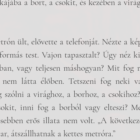
kájába a bort, a csokit, és kezében a virág
ón ült, elővette a telefonját. Nézte a kép
formás test. Vajon tapasztalt? Úgy néz ki
ban, vagy teljesen máshogyan? Mit fog r
 nem látta élőben. Tetszeni fog neki v
 szólni a virághoz, a borhoz, a csokihoz
okit, inni fog a borból vagy elteszi? Me
sebben erős illata nem volt. „A következ
ar, átszállhatnak a kettes metróra.”