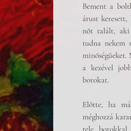
Bement a boltb
árust keresett,
nőt talált, aki
tudna nekem se
minőségűeket. 
a kezével job
borokat. 
Előtte, ha már
méghozzá karame
tele borokkal