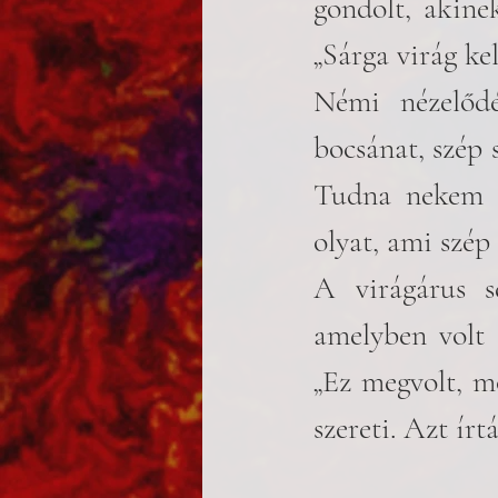
gondolt, akinek
„Sárga virág kel
Némi nézelődés
bocsánat, szép s
Tudna nekem se
olyat, ami szép
A virágárus se
amelyben volt 
„Ez megvolt, mo
szereti. Azt írt