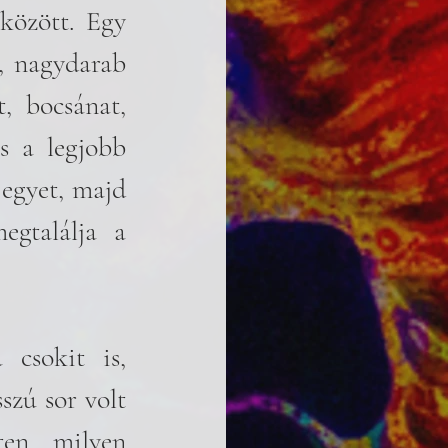
között. Egy 
, nagydarab 
, bocsánat, 
 a legjobb 
egyet, majd 
gtalálja a 
csokit is, 
zú sor volt 
en, milyen 