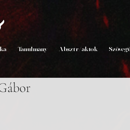
s
ika
Tanulmány
Absztr/aktok
Szöveg
 Gábor