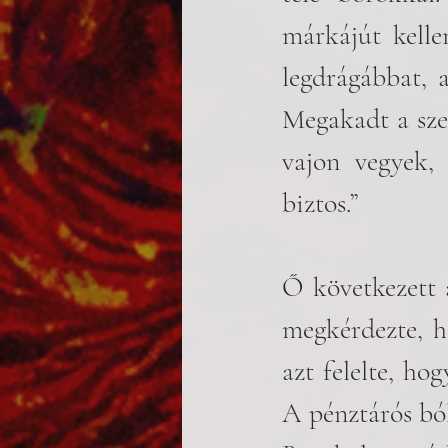
márkájút kelle
legdrágábbat, a
Megakadt a sze
vajon vegyek, 
biztos.” 
Ő következett 
megkérdezte, h
azt felelte, ho
A pénztárós ból