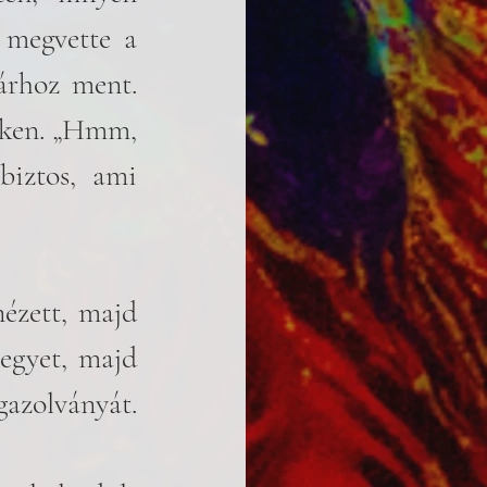
 megvette a 
árhoz ment. 
eken. „Hmm, 
iztos, ami 
ézett, majd 
egyet, majd 
azolványát. 