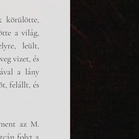
 körülötte, 
tte a világ, 
re, leült, 
eg vizet, és 
ával a lány 
 felállt, és 
ment az M. 
cán folyt a 