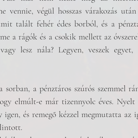
ne vennie, végül hosszas várakozás után
mit talált fehér édes borból, és a pénzt
me a rágók és a csokik mellett az óvszer
vagy lesz nála? Legyen, veszek egyet, b
a sorban, a pénztáros szúrós szemmel rán
ogy elmúlt-e már tizennyolc éves. Nyelt 
gy igen, és remegő kézzel megmutatta az ig
intott. 