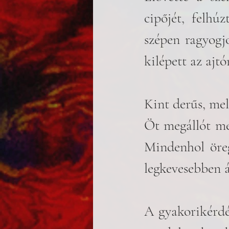
cipőjét, felhúz
szépen ragyogjo
kilépett az ajtó
Kint derűs, mele
Öt megállót men
Mindenhol öreg
legkevesebben á
A gyakorikérdés