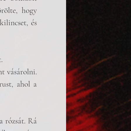
rölte, hogy 
lincset, és 
. 
 vásárolni. 
ust, ahol a 
 rózsát. Rá 