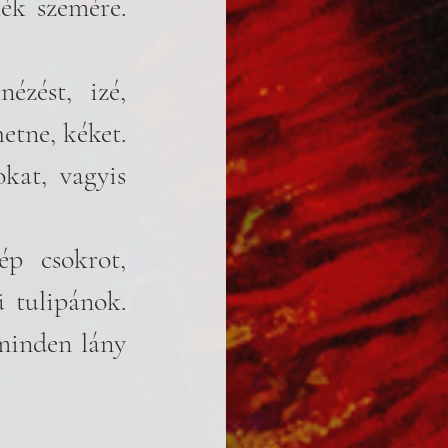
ék szemére. 
zést, izé, 
etne, kéket. 
at, vagyis 
ép csokrot, 
 tulipánok. 
minden lány 