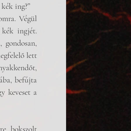
 kék ing?” 
omra. Végül 
kék ingjét. 
, gondosan, 
felelő lett 
yakkendőt, 
ba, befújta 
y keveset a 
e bokszolt 