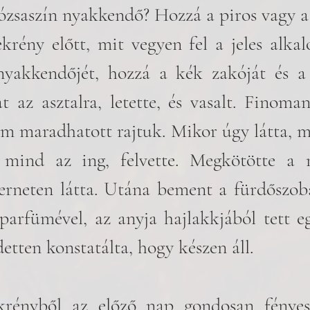
rózsaszín nyakkendő? Hozzá a piros vagy a
rény előtt, mit vegyen fel a jeles alkal
 nyakkendőjét, hozzá a kék zakóját és a 
 az asztalra, letette, és vasalt. Finoman
m maradhatott rajtuk. Mikor úgy látta, meg
mind az ing, felvette. Megkötötte a n
erneten látta. Utána bement a fürdőszobá
arfümével, az anyja hajlakkjából tett eg
detten konstatálta, hogy készen áll.
krényből az előző nap gondosan fényesr