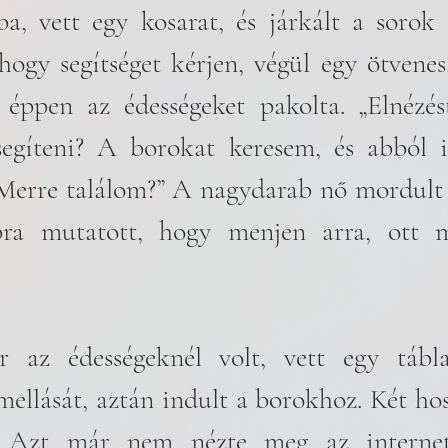
a, vett egy kosarat, és járkált a sorok 
 hogy segítséget kérjen, végül egy ötvenes
 éppen az édességeket pakolta. „Elnézést
gíteni? A borokat keresem, és abból is
Merre találom?” A nagydarab nő mordult 
bra mutatott, hogy menjen arra, ott me
 az édességeknél volt, vett egy tábla 
llását, aztán indult a borokhoz. Két hoss
. Azt már nem nézte meg az internet