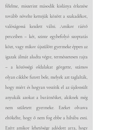
félelme, miszerint második kislánya érkezése 
tovább növelte kettejük között a szakadékot, 
valóságossá kezdett válni. Amikor ráérő 
perceiben – két, szinte egybefolyó szoptatás 
közt, vagy mikor újszülött gyermeke éppen az 
igazak álmát aludta végre, természetesen rajta 
– a közösségi oldalakat görgette, számos 
olyan cikkbe futott bele, melyek azt taglalták, 
hogy miért és hogyan veszítik el az újdonsült 
anyukák azokat a barátnőiket, akiknek még 
nem született gyermeke. Ezeket olvasva 
eltökélte, hogy ő nem fog ebbe a hibába esni. 
Ezért amikor lehetősége adódott arra, hogy 