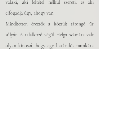
valaki, aki feltétel nélkül szereti, és aki 
elfogadja úgy, ahogy van.
Mindketten érezték a köztük tátongó űr 
súlyát. A találkozó végül Helga számára vált 
olyan kínossá, hogy egy határidős munkára 
hivatkozva magukhoz intette a pincért.
	- Fizetnénk. – közölte a fiatal fiúval, 
mire az készségesen elsietett a számláért. Amíg 
távol volt, egyikük sem szólalt meg, némán 
nézték az üres poharakat.
	- Kereken 1200 forintot szeretnék kérni. 
– jelentette ki határozottan a felszolgáló. 
Helga fizetett, és a kabátjáért nyúlt. A fiú 