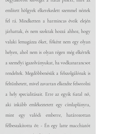
begyakorolt szöveget a fiatal pincér, mire az 
említett hölgyek elkerekedett szemmel néztek 
fel rá. Mindketten a harmincas éveik elején 
járhattak, és nem szoktak hozzá ahhoz, hogy 
valaki lemagázza őket, főként nem egy olyan 
helyen, ahol nem is olyan régen még elkérték 
a személyi igazolványukat, ha vodkanarancsot 
rendeltek. Megdöbbenésük a felszolgálónak is 
feltűnhetett, mivel zavartan elkezdte felsorolni 
a hely specialitásait. Erre az egyik fiatal nő, 
aki inkább emlékeztetett egy címlaplányra, 
mint egy valódi emberre, határozottan 
félbeszakította őt: - Én egy latte macchiatót 