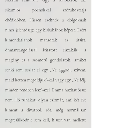
sikerült randiról, vagy a főnökéről, aki 
sikamlós poénokkal szórakoztatja 
ebédidőben. Hiszen ezeknek a dolgoknak 
nincs jelentősége egy kisbabához képest. Ezért 
kimondatlanok maradtak az átsírt, 
önmarcangolással átitatott éjszakák, a 
magány és a szomorú gondolatok, amiket 
senki sem oszlat el egy „Ne aggódj, szívem, 
majd ketten megoldjuk”-kal vagy egy „Ne félj, 
minden rendben lesz”-szel. Emma húzhat össze 
nem illő ruhákat, olyan csizmát, ami két éve 
kiment a divatból, sőt, még normálisan 
megfésülködnie sem kell, hiszen van mellette 