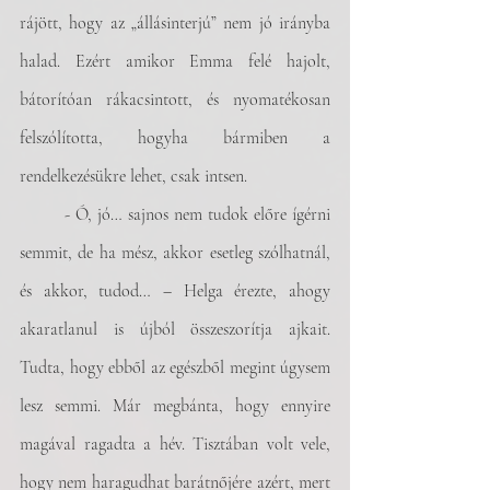
rájött, hogy az „állásinterjú” nem jó irányba 
halad. Ezért amikor Emma felé hajolt, 
bátorítóan rákacsintott, és nyomatékosan 
felszólította, hogyha bármiben a 
rendelkezésükre lehet, csak intsen.  
	- Ó, jó… sajnos nem tudok előre ígérni 
semmit, de ha mész, akkor esetleg szólhatnál, 
és akkor, tudod… – Helga érezte, ahogy 
akaratlanul is újból összeszorítja ajkait. 
Tudta, hogy ebből az egészből megint úgysem 
lesz semmi. Már megbánta, hogy ennyire 
magával ragadta a hév. Tisztában volt vele, 
hogy nem haragudhat barátnőjére azért, mert 