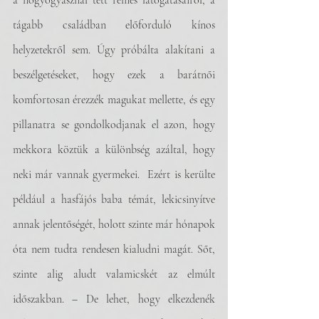
a nőgyógyásznál tett rémes látogatásairól, a 
tágabb családban előforduló kínos 
helyzetekről sem. Úgy próbálta alakítani a 
beszélgetéseket, hogy ezek a barátnői 
komfortosan érezzék magukat mellette, és egy 
pillanatra se gondolkodjanak el azon, hogy 
mekkora köztük a különbség azáltal, hogy 
neki már vannak gyermekei.  Ezért is kerülte 
például a hasfájós baba témát, lekicsinyítve 
annak jelentőségét, holott szinte már hónapok 
óta nem tudta rendesen kialudni magát. Sőt, 
szinte alig aludt valamicskét az elmúlt 
időszakban. – De lehet, hogy elkezdenék 