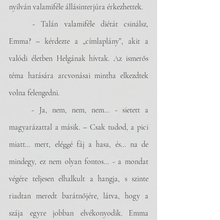
nyilván valamiféle állásinterjúra érkezhettek.
	- Talán valamiféle diétát csinálsz, 
Emma? – kérdezte a „címlaplány”, akit a 
valódi életben Helgának hívtak. Az ismerős 
téma hatására arcvonásai mintha elkezdtek 
volna felengedni.
	- Ja, nem, nem, nem… - sietett a 
magyarázattal a másik. – Csak tudod, a pici 
miatt… mert, eléggé fáj a hasa, és… na de 
mindegy, ez nem olyan fontos… - a mondat 
végére teljesen elhalkult a hangja, s szinte 
riadtan meredt barátnőjére, látva, hogy a 
szája egyre jobban elvékonyodik. Emma 