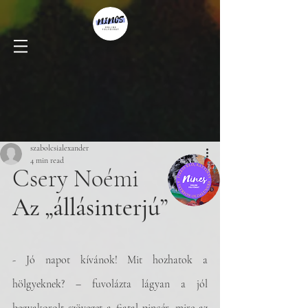
szabolcsialexander
4 min read
Csery Noémi
Az „állásinterjú”
- Jó napot kívánok! Mit hozhatok a 
hölgyeknek? – fuvolázta lágyan a jól 