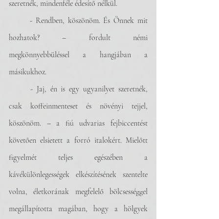
szeretnék, mindenféle édesítő nélkül.
	- Rendben, köszönöm. És Önnek mit 
hozhatok? – fordult némi 
megkönnyebbüléssel a hangjában a 
másikukhoz.
	- Jaj, én is egy ugyanilyet szeretnék, 
csak koffeinmenteset és növényi tejjel, 
köszönöm. – a fiú udvarias fejbiccentést 
követően elsietett a forró italokért. Mielőtt 
figyelmét teljes egészében a 
kávékülönlegességek elkészítésének szentelte 
volna, életkorának megfelelő bölcsességgel 
megállapította magában, hogy a hölgyek 