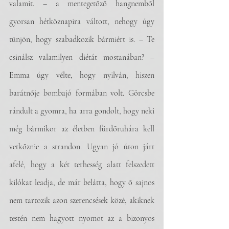
valamit. – a mentegetőző hangnemből 
gyorsan hétköznapira váltott, nehogy úgy 
tűnjön, hogy szabadkozik bármiért is. – Te 
csinálsz valamilyen diétát mostanában? – 
Emma úgy vélte, hogy nyilván, hiszen 
barátnője bombajó formában volt. Görcsbe 
rándult a gyomra, ha arra gondolt, hogy neki 
még bármikor az életben fürdőruhára kell 
vetkőznie a strandon. Ugyan jó úton járt 
afelé, hogy a két terhesség alatt felszedett 
kilókat leadja, de már belátta, hogy ő sajnos 
nem tartozik azon szerencsések közé, akiknek 
testén nem hagyott nyomot az a bizonyos 