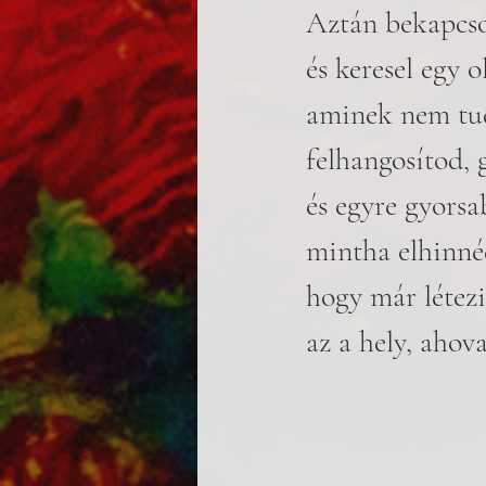
Aztán bekapcso
és keresel egy 
aminek nem tud
felhangosítod, g
és egyre gyorsa
mintha elhinné
hogy már létez
az a hely, ahova