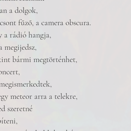
an a dolgok, 
lcsont fűző, a camera obscura. 
 a rádió hangja,
a megijedsz, 
int bármi megtörténhet,
oncert,
 megismerkedtek, 
gy meteor arra a telekre,  
ed szeretné
íteni, 