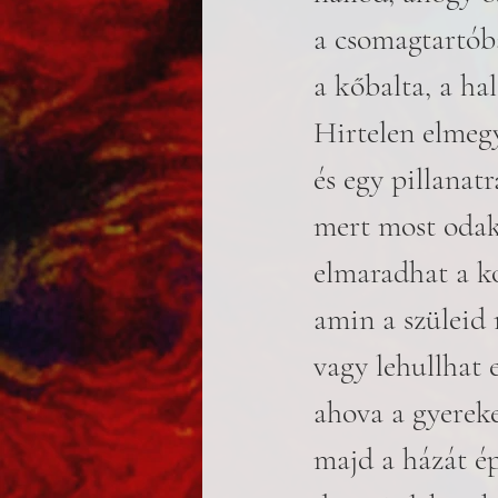
a csomagtartób
a kőbalta, a ha
Hirtelen elmegy
és egy pillanatr
mert most odak
elmaradhat a k
amin a szüleid
vagy lehullhat e
ahova a gyerek
majd a házát ép