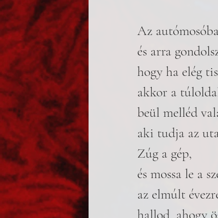
Az autómosóban
és arra gondolsz
hogy ha elég tis
akkor a túlolda
beül melléd vala
aki tudja az ut
Zúg a gép, 
és mossa le a sz
az elmúlt évez
hallod, ahogy 