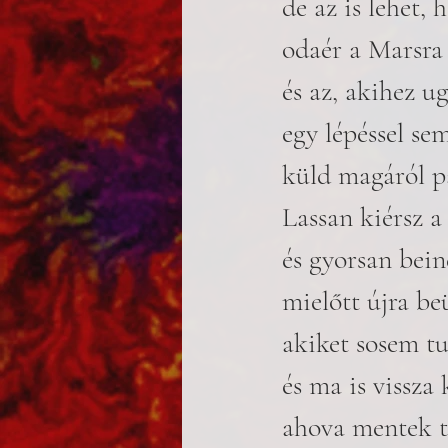
de az is lehet, 
odaér a Marsra 
és az, akihez u
egy lépéssel se
küld magáról pá
Lassan kiérsz a
és gyorsan bein
mielőtt újra be
akiket sosem tud
és ma is vissza 
ahova mentek t