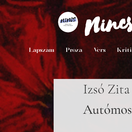
Ninc
Lapszám
Próza
Vers
Krit
Izsó Zita
Autómos