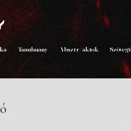
s
ika
Tanulmány
Absztr/aktok
Szöveg
ó 