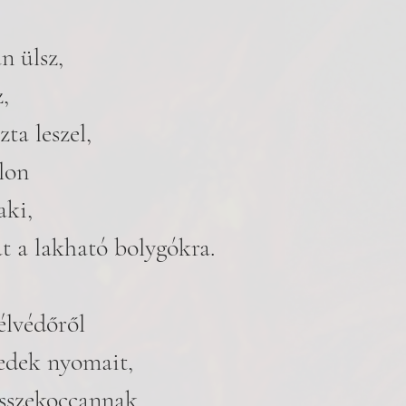
 ülsz, 
,
zta leszel, 
lon 
ki,  
at a lakható bolygókra. 
élvédőről 
redek nyomait,
összekoccannak 