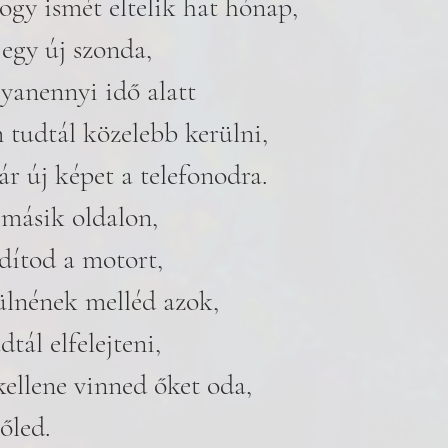
hogy ismét eltelik hat hónap,
egy új szonda, 
gyanennyi idő alatt 
m tudtál közelebb kerülni, 
r új képet a telefonodra.
 másik oldalon,
dítod a motort,
ülnének melléd azok, 
tál elfelejteni, 
kellene vinned őket oda, 
őled.