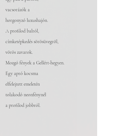
vacsorázók a
horgonyzó luxushajón.
A profilod balról,
címketépkedés sörösüvegről,
vörös zavarok.
Mozgó fények a Gellért-hegyen.
Egy apró kocsma
elfelejtett emeletén
tolakodó neonfénynél
a profilod jobbról.