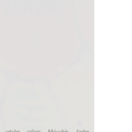
1987-ben született Békéscsabán, Egerben 