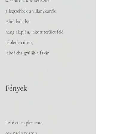
szerinted a kék kereszten 
a legszebbek a villanykarók.
Ahol haladsz,
hang alapján, lakott terület felé 
jelöletlen úton,
labdákba gyűlik a fakín.
Fények
Lekésett naplemente,
egy pad a parton,