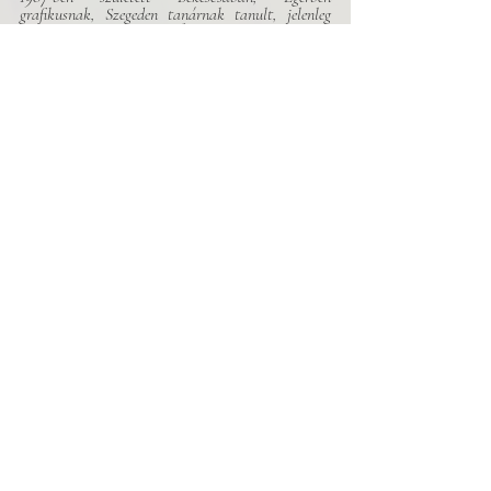
grafikusnak, Szegeden tanárnak tanult, jelenleg 
egy Bélmegyer nevű kis falu és Budapest között 
ingázik, egy nyelviskolában tanít. Verseit eddig a 
Palócföld, a Műút és a KULTer.hu közölte.
Vers
Related Posts
See All