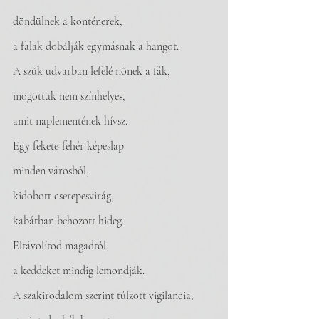
döndülnek a konténerek,
a falak dobálják egymásnak a hangot.
A szűk udvarban lefelé nőnek a fák,
mögöttük nem színhelyes,
amit naplementének hívsz.
Egy fekete-fehér képeslap 
minden városból,
kidobott cserepesvirág,
kabátban behozott hideg.
Eltávolítod magadtól,  
a keddeket mindig lemondják. 
A szakirodalom szerint túlzott vigilancia,