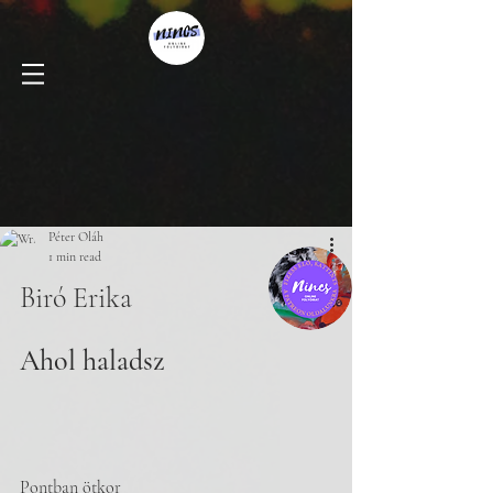
Péter Oláh
1 min read
Biró Erika
Ahol haladsz
Pontban ötkor 